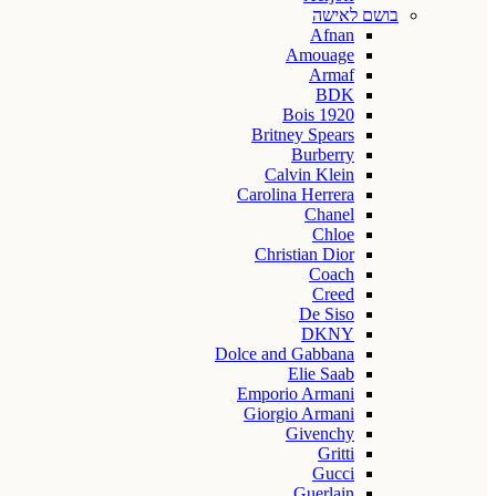
בושם לאישה
Afnan
Amouage
Armaf
BDK
Bois 1920
Britney Spears
Burberry
Calvin Klein
Carolina Herrera
Chanel
Chloe
Christian Dior
Coach
Creed
De Siso
DKNY
Dolce and Gabbana
Elie Saab
Emporio Armani
Giorgio Armani
Givenchy
Gritti
Gucci
Guerlain