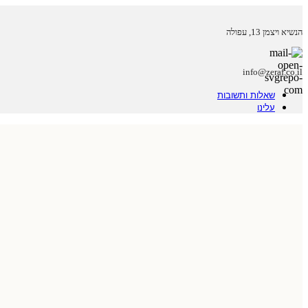
הנשיא ויצמן 13, עפולה
info@zeraf.co.il
שאלות ותשובות
עלינו