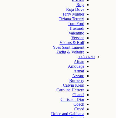
Roja
Roja Dove
Terry Mugler
Tiziana Terenzi
Tom Ford
Trussardi
Valentino
Versace
Viktors & Rolf
Yves Saint Laurent
Zadig & Voltaire
בושם לגבר
Afnan
Amouage
Armaf
Azzaro
Burberry
Calvin Klein
Carolina Herrera
Chanel
Christian Dior
Coach
Creed
Dolce and Gabbana