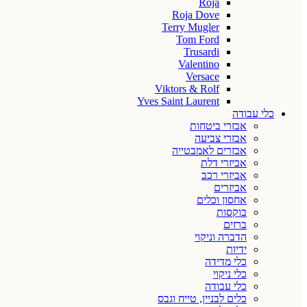
Roja
Roja Dove
Terry Mugler
Tom Ford
Trusardi
Valentino
Versace
Viktors & Rolf
Yves Saint Laurent
כלי עבודה
אבזרי ביטחות
אבזרי צביעה
אבזרים לאמבטייה
אביזרי דלת
אביזרי רכב
אביזרים
אחסון וכלים
בוקסות
ברזים
הדברה וניקוי
ידיות
כלי מדידה
כלי ניקוי
כלי עבודה
כלים לבניין, טייח וגבס