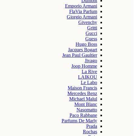
Dumont
Emporio Armani
FlaVia Parfum
Giorgio Armani
Givenchy
Gritti
Gucci
Guess
Hugo Boss
Jacques Bogart
Jean Paul Gaultier
Jivago
Joop Homme
La Rive
LAIKOU
Le Labo
Maison Francis
Mercedes Benz
Michael Malul
Mont Blanc
Nasomatto
Paco Rabbane
Parfums De Marly
Prada
Rochas