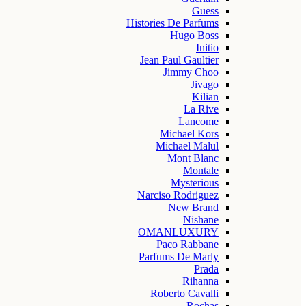
Guess
Histories De Parfums
Hugo Boss
Initio
Jean Paul Gaultier
Jimmy Choo
Jivago
Kilian
La Rive
Lancome
Michael Kors
Michael Malul
Mont Blanc
Montale
Mysterious
Narciso Rodriguez
New Brand
Nishane
OMANLUXURY
Paco Rabbane
Parfums De Marly
Prada
Rihanna
Roberto Cavalli
Rochas