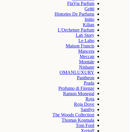
FlaVia Parfum
Gritti
Histories De Parfums
Initio
Kilian
L'Orchetsre Parfum
Lab Story
Le Labo
Maison Francis
Mancera
Meccan
Montale
Nishane
OMANLUXURY
Pantheon
Prada
Profumo di Firenze
Ramon Monegal
Roja
Roja Dove
Santlys
The Woods Collection
Thomas Kosmala
Tom Ford
Xerjoff