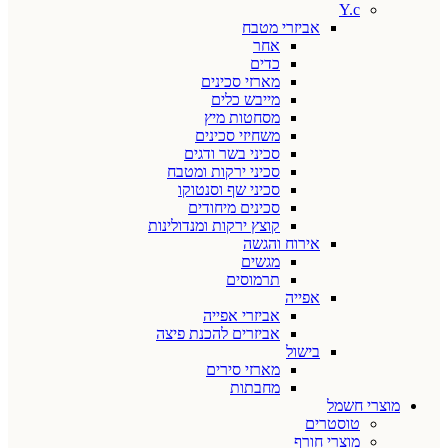
Y.c
אביזרי מטבח
אחר
כדים
מארזי סכינים
מייבש כלים
מסחטות מיץ
משחיזי סכינים
סכיני בשר ודגים
סכיני ירקות ומטבח
סכיני שף וסנטוקו
סכינים מיחודים
קוצץ ירקות ומנדולינות
אירוח והגשה
מגשים
תרמוסים
אפייה
אביזרי אפייה
אביזרים להכנת פיצה
בישול
מארזי סירים
מחבתות
מוצרי חשמל
טוסטרים
מוצרי חורף