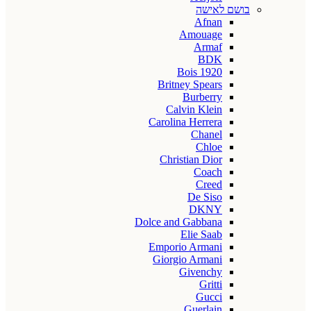
בושם לאישה
Afnan
Amouage
Armaf
BDK
Bois 1920
Britney Spears
Burberry
Calvin Klein
Carolina Herrera
Chanel
Chloe
Christian Dior
Coach
Creed
De Siso
DKNY
Dolce and Gabbana
Elie Saab
Emporio Armani
Giorgio Armani
Givenchy
Gritti
Gucci
Guerlain