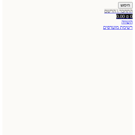
חיפוש
התחבר \ הרשם
0.00
₪
0
השווה
רשימת מועדפים