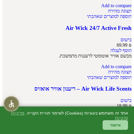
Add to compare
תצוגה מהירה
הוספה למוצרים שאהבתי
Air Wick 24/7 Active Fresh
בישום
69.99
₪
הוסף לעגלה
מבשם אוויר אוטומטי לרעננות מתמשכת.
Add to compare
תצוגה מהירה
הוספה למוצרים שאהבתי
Air Wick Life Scents – ריענון אוויר אואזיס
בישום
18.99
₪
הוסף לעגלה
אתר זה משתמש בעוגיות (Cookies) לשיפור חוויית הקנייה.
מדיניות
מבשם אוויר בניחוח אואזיס לרעננות מתמשכת.
פרטיות
אישור
Add to compare
תצוגה מהירה