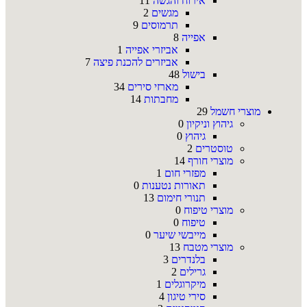
אירוח והגשה
11
מגשים
2
תרמוסים
9
אפייה
8
אביזרי אפייה
1
אביזרים להכנת פיצה
7
בישול
48
מארזי סירים
34
מחבתות
14
מוצרי חשמל
29
גיהוץ וניקיון
0
גיהוץ
0
טוסטרים
2
מוצרי חורף
14
מפזרי חום
1
תאורות נטענות
0
תנורי חימום
13
מוצרי טיפוח
0
טיפוח
0
מייבשי שיער
0
מוצרי מטבח
13
בלנדרים
3
גרילים
2
מיקרוגלים
1
סירי טיגון
4