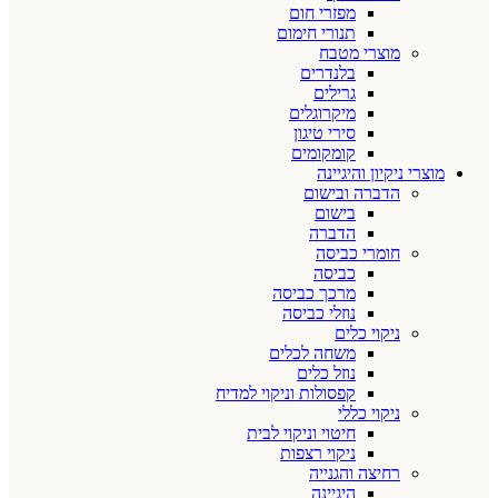
מפזרי חום
תנורי חימום
מוצרי מטבח
בלנדרים
גרילים
מיקרוגלים
סירי טיגון
קומקומים
מוצרי ניקיון והיגיינה
הדברה ובישום
בישום
הדברה
חומרי כביסה
כביסה
מרכך כביסה
נוזלי כביסה
ניקוי כלים
משחה לכלים
נוזל כלים
קפסולות וניקוי למדיח
ניקוי כללי
חיטוי וניקוי לבית
ניקוי רצפות
רחיצה והגנייה
היגיינה