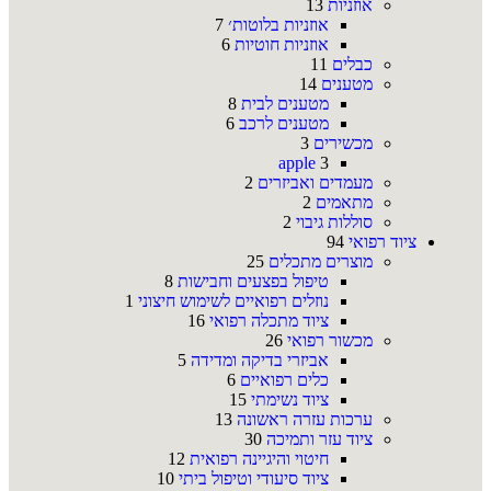
אוזניות
13
אוזניות בלוטות׳
7
אוזניות חוטיות
6
כבלים
11
מטענים
14
מטענים לבית
8
מטענים לרכב
6
מכשירים
3
apple
3
מעמדים ואביזרים
2
מתאמים
2
סוללות גיבוי
2
ציוד רפואי
94
מוצרים מתכלים
25
טיפול בפצעים וחבישות
8
נוזלים רפואיים לשימוש חיצוני
1
ציוד מתכלה רפואי
16
מכשור רפואי
26
אביזרי בדיקה ומדידה
5
כלים רפואיים
6
ציוד נשימתי
15
ערכות עזרה ראשונה
13
ציוד עזר ותמיכה
30
חיטוי והיגיינה רפואית
12
ציוד סיעודי וטיפול ביתי
10