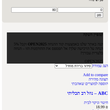
סנן
קמפיין השקה
קנה באתר שלנו באמצעות קוד ההנחה
OPEN2025
וקבל 5%
הנחה על הרכישה שלך! אל תפספס את ההזדמנות הזו – הנחה
בלעדית עבורך!
OPEN2025
הצג עמודה
Add to compare
תצוגה מהירה
הוספה למוצרים שאהבתי
ABC – נוזל רב תכליתי
חיטוי וניקוי לבית
18.99
₪