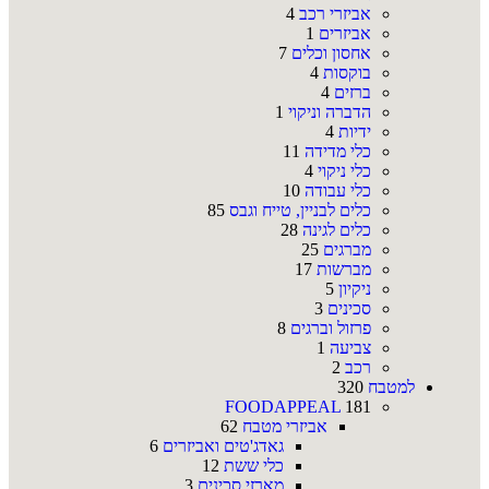
אביזרי רכב
4
אביזרים
1
אחסון וכלים
7
בוקסות
4
ברזים
4
הדברה וניקוי
1
ידיות
4
כלי מדידה
11
כלי ניקוי
4
כלי עבודה
10
כלים לבניין, טייח וגבס
85
כלים לגינה
28
מברגים
25
מברשות
17
ניקיון
5
סכינים
3
פרזול וברגים
8
צביעה
1
רכב
2
למטבח
320
FOODAPPEAL
181
אביזרי מטבח
62
גאדג'טים ואביזרים
6
כלי ששת
12
מארזי סכינים
3