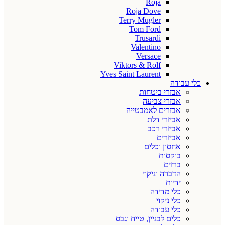
Roja
Roja Dove
Terry Mugler
Tom Ford
Trusardi
Valentino
Versace
Viktors & Rolf
Yves Saint Laurent
כלי עבודה
אבזרי ביטחות
אבזרי צביעה
אבזרים לאמבטייה
אביזרי דלת
אביזרי רכב
אביזרים
אחסון וכלים
בוקסות
ברזים
הדברה וניקוי
ידיות
כלי מדידה
כלי ניקוי
כלי עבודה
כלים לבניין, טייח וגבס