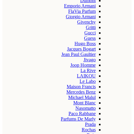
Dumont
Emporio Armani
FlaVia Parfum
Giorgio Armani
Givenchy
Gritti
Gucci
Guess
Hugo Boss
Jacques Bogart
Jean Paul Gaultier
Jivago
Joop Homme
La Rive
LAIKOU
Le Labo
Maison Francis
Mercedes Benz
Michael Malul
Mont Blanc
Nasomatto
Paco Rabbane
Parfums De Marly
Prada
Rochas