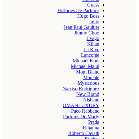
Guess
Histories De Parfums
Hugo Boss
Initio
Jean Paul Gaultier
Jimmy Choo
Jivago
Kilian
La Rive
Lancome
Michael Kors
Michael Malul
Mont Blanc
Montale
Mysterious
Narciso Rodriguez
New Brand
Nishane
OMANLUXURY
Paco Rabbane
Parfums De Marly
Prada
Rihanna
Roberto Cavalli
Rochas