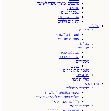
מרככים ומוצרי טיפוח לשיער
סבוני גוף
שמפו לנשים
שמפו משפחתי
תינוקים וילדים
סלולרי
אוזניות
אוזניות בלוטות׳
אוזניות חוטיות
כבלים
מטענים
מטענים לבית
מטענים לרכב
מכשירים
apple
מעמדים ואביזרים
מתאמים
סוללות גיבוי
ציוד רפואי
מוצרים מתכלים
טיפול בפצעים וחבישות
נוזלים רפואיים לשימוש חיצוני
ציוד מתכלה רפואי
מכשור רפואי
אביזרי בדיקה ומדידה