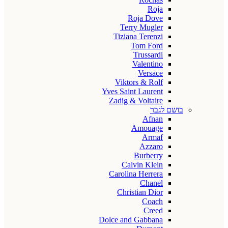
Roja
Roja Dove
Terry Mugler
Tiziana Terenzi
Tom Ford
Trussardi
Valentino
Versace
Viktors & Rolf
Yves Saint Laurent
Zadig & Voltaire
בושם לגבר
Afnan
Amouage
Armaf
Azzaro
Burberry
Calvin Klein
Carolina Herrera
Chanel
Christian Dior
Coach
Creed
Dolce and Gabbana