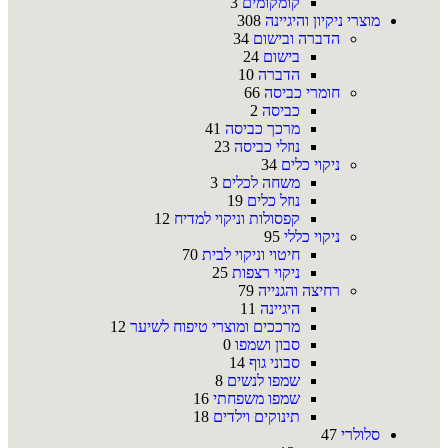
קומקומים
3
מוצרי ניקיון והיגיינה
308
הדברה ובישום
34
בישום
24
הדברה
10
חומרי כביסה
66
כביסה
2
מרכך כביסה
41
נוזלי כביסה
23
ניקוי כלים
34
משחה לכלים
3
נוזל כלים
19
קפסולות וניקוי למדיח
12
ניקוי כללי
95
חיטוי וניקוי לבית
70
ניקוי רצפות
25
רחיצה והגנייה
79
היגיינה
11
מרככים ומוצרי טיפוח לשיער
12
סבון ושמפו
0
סבוני גוף
14
שמפו לנשים
8
שמפו משפחתי
16
תינוקים וילדים
18
סלולרי
47