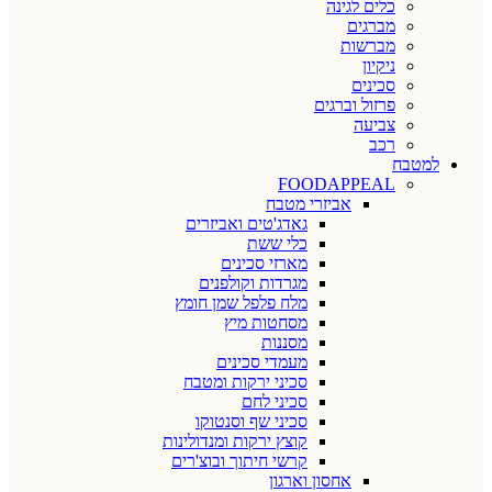
כלים לגינה
מברגים
מברשות
ניקיון
סכינים
פרזול וברגים
צביעה
רכב
למטבח
FOODAPPEAL
אביזרי מטבח
גאדג'טים ואביזרים
כלי ששת
מארזי סכינים
מגרדות וקולפנים
מלח פלפל שמן חומץ
מסחטות מיץ
מסננות
מעמדי סכינים
סכיני ירקות ומטבח
סכיני לחם
סכיני שף וסנטוקו
קוצץ ירקות ומנדולינות
קרשי חיתוך ובוצ'רים
אחסון וארגון