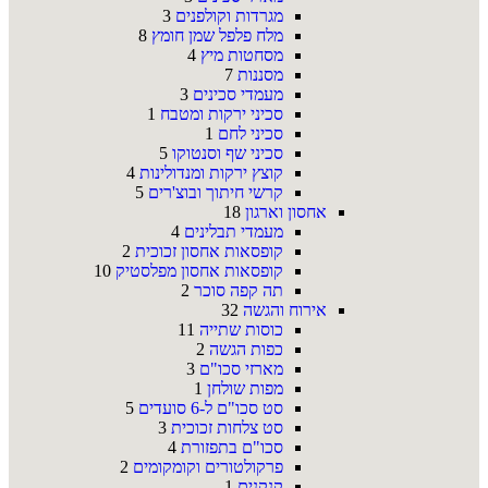
מגרדות וקולפנים
3
מלח פלפל שמן חומץ
8
מסחטות מיץ
4
מסננות
7
מעמדי סכינים
3
סכיני ירקות ומטבח
1
סכיני לחם
1
סכיני שף וסנטוקו
5
קוצץ ירקות ומנדולינות
4
קרשי חיתוך ובוצ'רים
5
אחסון וארגון
18
מעמדי תבלינים
4
קופסאות אחסון זכוכית
2
קופסאות אחסון מפלסטיק
10
תה קפה סוכר
2
אירוח והגשה
32
כוסות שתייה
11
כפות הגשה
2
מארזי סכו"ם
3
מפות שולחן
1
סט סכו"ם ל-6 סועדים
5
סט צלחות זכוכית
3
סכו"ם בתפזורת
4
פרקולטורים וקומקומים
2
קנקנים
1