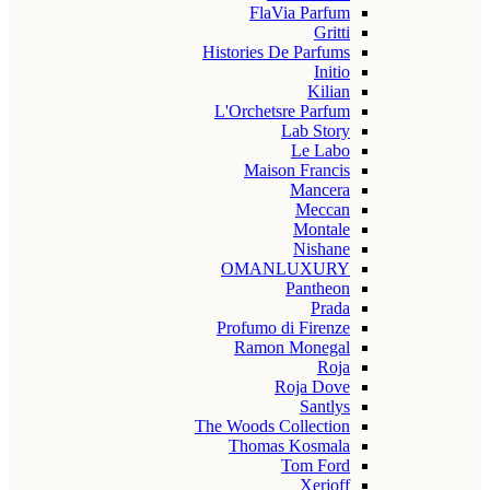
FlaVia Parfum
Gritti
Histories De Parfums
Initio
Kilian
L'Orchetsre Parfum
Lab Story
Le Labo
Maison Francis
Mancera
Meccan
Montale
Nishane
OMANLUXURY
Pantheon
Prada
Profumo di Firenze
Ramon Monegal
Roja
Roja Dove
Santlys
The Woods Collection
Thomas Kosmala
Tom Ford
Xerjoff