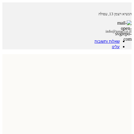
הנשיא ויצמן 13, עפולה
info@zeraf.co.il
שאלות ותשובות
עלינו