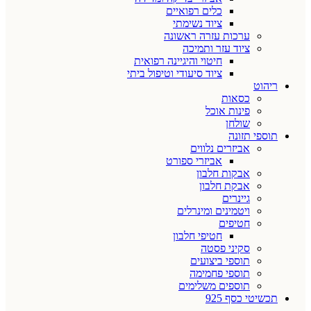
כלים רפואיים
ציוד נשימתי
ערכות עזרה ראשונה
ציוד עזר ותמיכה
חיטוי והיגיינה רפואית
ציוד סיעודי וטיפול ביתי
ריהוט
כסאות
פינות אוכל
שולחן
תוספי תזונה
אביזרים נלווים
אביזרי ספורט
אבקות חלבון
אבקת חלבון
גיינרים
ויטמינים ומינרלים
חטיפים
חטיפי חלבון
סקיני פסטה
תוספי ביצועים
תוספי פחמימה
תוספים משלימים
תכשיטי כסף 925