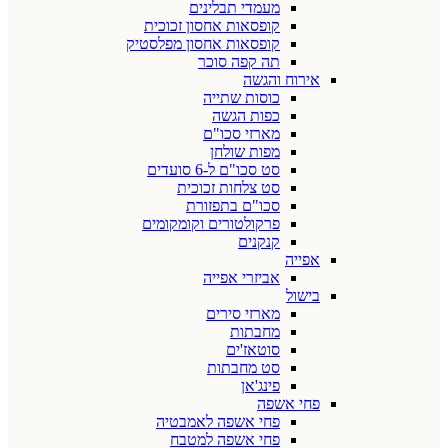
מעמדי תבלינים
קופסאות אחסון זכוכית
קופסאות אחסון מפלסטיק
תה קפה סוכר
אירוח והגשה
כוסות שתייה
כפות הגשה
מארזי סכו"ם
מפות שולחן
סט סכו"ם ל-6 סועדים
סט צלחות זכוכית
סכו"ם בתפזורת
פרקולטורים וקומקומים
קנקנים
אפייה
אביזרי אפייה
בישול
מארזי סירים
מחבתות
סוטאז'ים
סט מחבתות
פינג'אן
פחי אשפה
פחי אשפה לאמבטיה
פחי אשפה למטבח