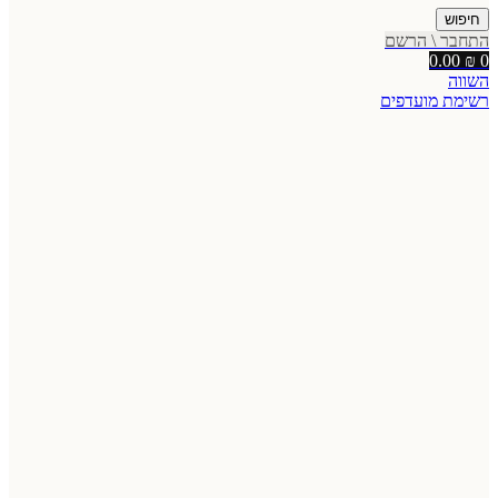
חיפוש
התחבר \ הרשם
0.00
₪
0
השווה
רשימת מועדפים