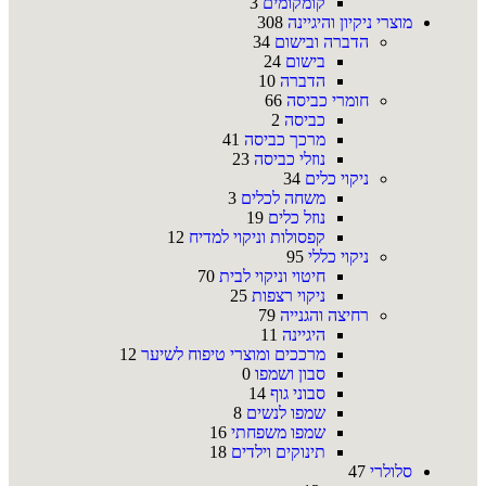
קומקומים
3
מוצרי ניקיון והיגיינה
308
הדברה ובישום
34
בישום
24
הדברה
10
חומרי כביסה
66
כביסה
2
מרכך כביסה
41
נוזלי כביסה
23
ניקוי כלים
34
משחה לכלים
3
נוזל כלים
19
קפסולות וניקוי למדיח
12
ניקוי כללי
95
חיטוי וניקוי לבית
70
ניקוי רצפות
25
רחיצה והגנייה
79
היגיינה
11
מרככים ומוצרי טיפוח לשיער
12
סבון ושמפו
0
סבוני גוף
14
שמפו לנשים
8
שמפו משפחתי
16
תינוקים וילדים
18
סלולרי
47