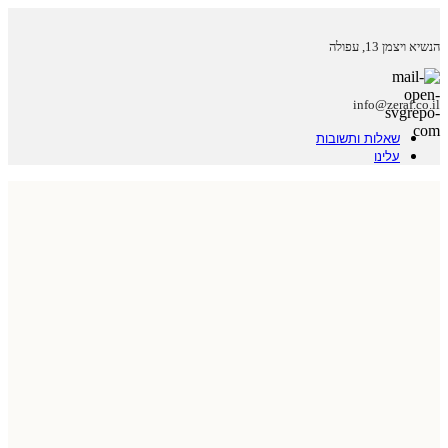
הנשיא ויצמן 13, עפולה
info@zeraf.co.il
שאלות ותשובות
עלינו