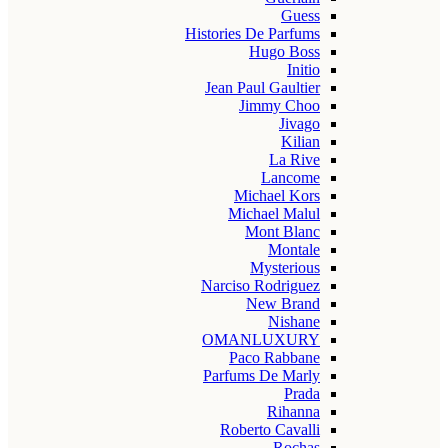
Guess
Histories De Parfums
Hugo Boss
Initio
Jean Paul Gaultier
Jimmy Choo
Jivago
Kilian
La Rive
Lancome
Michael Kors
Michael Malul
Mont Blanc
Montale
Mysterious
Narciso Rodriguez
New Brand
Nishane
OMANLUXURY
Paco Rabbane
Parfums De Marly
Prada
Rihanna
Roberto Cavalli
Rochas