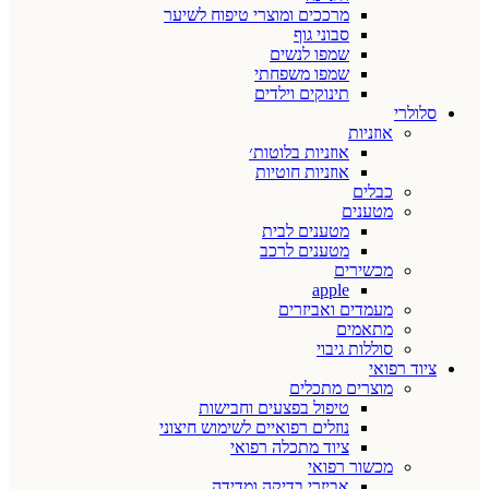
מרככים ומוצרי טיפוח לשיער
סבוני גוף
שמפו לנשים
שמפו משפחתי
תינוקים וילדים
סלולרי
אוזניות
אוזניות בלוטות׳
אוזניות חוטיות
כבלים
מטענים
מטענים לבית
מטענים לרכב
מכשירים
apple
מעמדים ואביזרים
מתאמים
סוללות גיבוי
ציוד רפואי
מוצרים מתכלים
טיפול בפצעים וחבישות
נוזלים רפואיים לשימוש חיצוני
ציוד מתכלה רפואי
מכשור רפואי
אביזרי בדיקה ומדידה