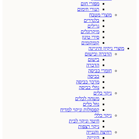
מפזרי חום
תנורי חימום
מוצרי מטבח
בלנדרים
גרילים
מיקרוגלים
סירי טיגון
קומקומים
מוצרי ניקיון והיגיינה
הדברה ובישום
בישום
הדברה
חומרי כביסה
כביסה
מרכך כביסה
נוזלי כביסה
ניקוי כלים
משחה לכלים
נוזל כלים
קפסולות וניקוי למדיח
ניקוי כללי
חיטוי וניקוי לבית
ניקוי רצפות
רחיצה והגנייה
היגיינה