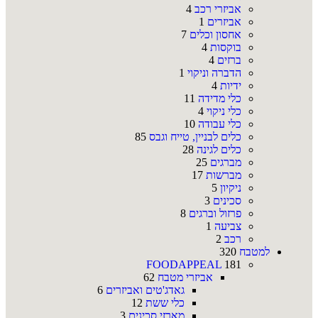
אביזרי רכב
4
אביזרים
1
אחסון וכלים
7
בוקסות
4
ברזים
4
הדברה וניקוי
1
ידיות
4
כלי מדידה
11
כלי ניקוי
4
כלי עבודה
10
כלים לבניין, טייח וגבס
85
כלים לגינה
28
מברגים
25
מברשות
17
ניקיון
5
סכינים
3
פרזול וברגים
8
צביעה
1
רכב
2
למטבח
320
FOODAPPEAL
181
אביזרי מטבח
62
גאדג'טים ואביזרים
6
כלי ששת
12
מארזי סכינים
3