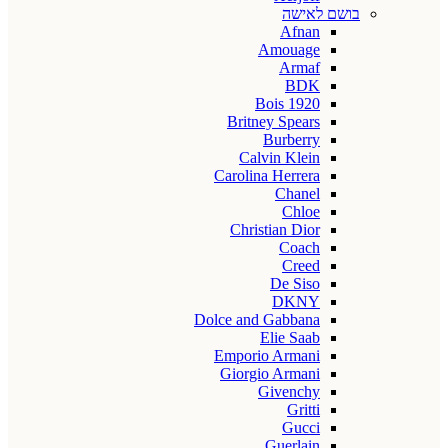
בושם לאישה
Afnan
Amouage
Armaf
BDK
Bois 1920
Britney Spears
Burberry
Calvin Klein
Carolina Herrera
Chanel
Chloe
Christian Dior
Coach
Creed
De Siso
DKNY
Dolce and Gabbana
Elie Saab
Emporio Armani
Giorgio Armani
Givenchy
Gritti
Gucci
Guerlain