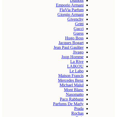
Dumont
Emporio Armani
FlaVia Parfum
Giorgio Armani
Givenchy
Gritti
Gucci
Guess
Hugo Boss
Jacques Bogart
Jean Paul Gaultier
Jivago
Joop Homme
La Rive
LAIKOU
Le Labo
Maison Francis
Mercedes Benz
Michael Malul
Mont Blanc
Nasomatto
Paco Rabbane
Parfums De Marly
Prada
Rochas