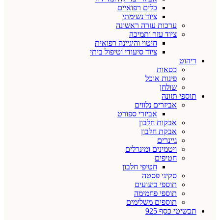
כלים רפואיים
ציוד נשימתי
ערכות עזרה ראשונה
ציוד עזר ותמיכה
חיטוי והיגיינה רפואית
ציוד סיעודי וטיפול ביתי
ריהוט
כסאות
פינות אוכל
שולחן
תוספי תזונה
אביזרים נלווים
אביזרי ספורט
אבקות חלבון
אבקת חלבון
גיינרים
ויטמינים ומינרלים
חטיפים
חטיפי חלבון
סקיני פסטה
תוספי ביצועים
תוספי פחמימה
תוספים משלימים
תכשיטי כסף 925