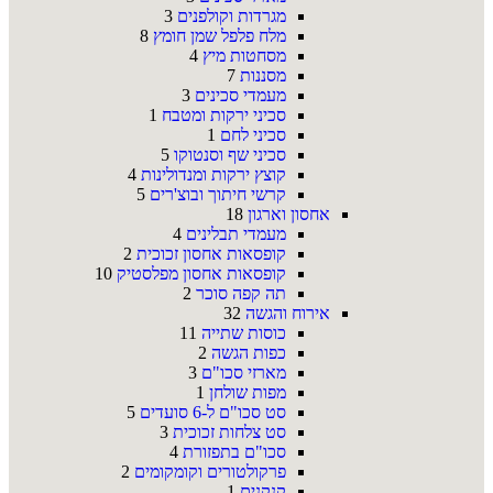
מגרדות וקולפנים
3
מלח פלפל שמן חומץ
8
מסחטות מיץ
4
מסננות
7
מעמדי סכינים
3
סכיני ירקות ומטבח
1
סכיני לחם
1
סכיני שף וסנטוקו
5
קוצץ ירקות ומנדולינות
4
קרשי חיתוך ובוצ'רים
5
אחסון וארגון
18
מעמדי תבלינים
4
קופסאות אחסון זכוכית
2
קופסאות אחסון מפלסטיק
10
תה קפה סוכר
2
אירוח והגשה
32
כוסות שתייה
11
כפות הגשה
2
מארזי סכו"ם
3
מפות שולחן
1
סט סכו"ם ל-6 סועדים
5
סט צלחות זכוכית
3
סכו"ם בתפזורת
4
פרקולטורים וקומקומים
2
קנקנים
1