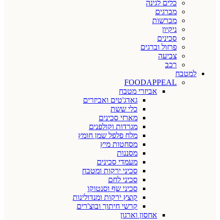
כלים לגינה
מברגים
מברשות
ניקיון
סכינים
פרזול וברגים
צביעה
רכב
למטבח
FOODAPPEAL
אביזרי מטבח
גאדג'טים ואביזרים
כלי ששת
מארזי סכינים
מגרדות וקולפנים
מלח פלפל שמן חומץ
מסחטות מיץ
מסננות
מעמדי סכינים
סכיני ירקות ומטבח
סכיני לחם
סכיני שף וסנטוקו
קוצץ ירקות ומנדולינות
קרשי חיתוך ובוצ'רים
אחסון וארגון