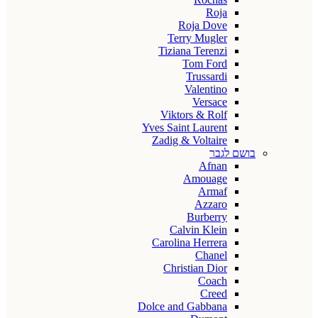
Roja
Roja Dove
Terry Mugler
Tiziana Terenzi
Tom Ford
Trussardi
Valentino
Versace
Viktors & Rolf
Yves Saint Laurent
Zadig & Voltaire
בושם לגבר
Afnan
Amouage
Armaf
Azzaro
Burberry
Calvin Klein
Carolina Herrera
Chanel
Christian Dior
Coach
Creed
Dolce and Gabbana