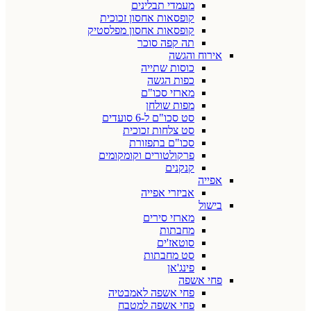
מעמדי תבלינים
קופסאות אחסון זכוכית
קופסאות אחסון מפלסטיק
תה קפה סוכר
אירוח והגשה
כוסות שתייה
כפות הגשה
מארזי סכו"ם
מפות שולחן
סט סכו"ם ל-6 סועדים
סט צלחות זכוכית
סכו"ם בתפזורת
פרקולטורים וקומקומים
קנקנים
אפייה
אביזרי אפייה
בישול
מארזי סירים
מחבתות
סוטאז'ים
סט מחבתות
פינג'אן
פחי אשפה
פחי אשפה לאמבטיה
פחי אשפה למטבח