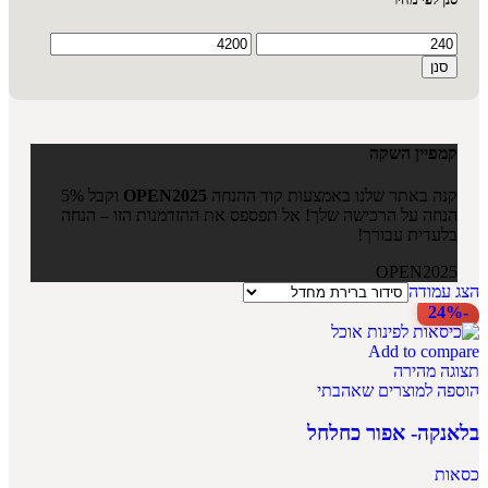
סנן
קמפיין השקה
קנה באתר שלנו באמצעות קוד ההנחה
OPEN2025
וקבל 5%
הנחה על הרכישה שלך! אל תפספס את ההזדמנות הזו – הנחה
בלעדית עבורך!
OPEN2025
הצג עמודה
-24%
Add to compare
תצוגה מהירה
הוספה למוצרים שאהבתי
בלאנקה- אפור כחלחל
כסאות