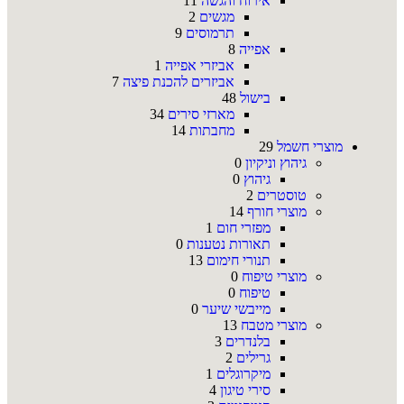
אירוח והגשה
11
מגשים
2
תרמוסים
9
אפייה
8
אביזרי אפייה
1
אביזרים להכנת פיצה
7
בישול
48
מארזי סירים
34
מחבתות
14
מוצרי חשמל
29
גיהוץ וניקיון
0
גיהוץ
0
טוסטרים
2
מוצרי חורף
14
מפזרי חום
1
תאורות נטענות
0
תנורי חימום
13
מוצרי טיפוח
0
טיפוח
0
מייבשי שיער
0
מוצרי מטבח
13
בלנדרים
3
גרילים
2
מיקרוגלים
1
סירי טיגון
4