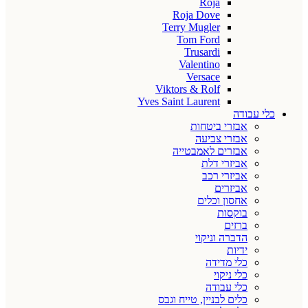
Roja
Roja Dove
Terry Mugler
Tom Ford
Trusardi
Valentino
Versace
Viktors & Rolf
Yves Saint Laurent
כלי עבודה
אבזרי ביטחות
אבזרי צביעה
אבזרים לאמבטייה
אביזרי דלת
אביזרי רכב
אביזרים
אחסון וכלים
בוקסות
ברזים
הדברה וניקוי
ידיות
כלי מדידה
כלי ניקוי
כלי עבודה
כלים לבניין, טייח וגבס