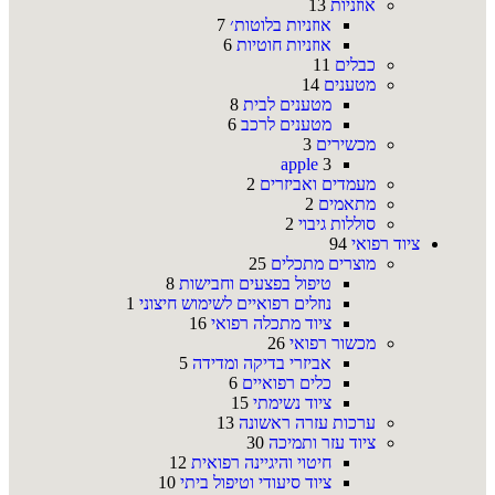
אוזניות
13
אוזניות בלוטות׳
7
אוזניות חוטיות
6
כבלים
11
מטענים
14
מטענים לבית
8
מטענים לרכב
6
מכשירים
3
apple
3
מעמדים ואביזרים
2
מתאמים
2
סוללות גיבוי
2
ציוד רפואי
94
מוצרים מתכלים
25
טיפול בפצעים וחבישות
8
נוזלים רפואיים לשימוש חיצוני
1
ציוד מתכלה רפואי
16
מכשור רפואי
26
אביזרי בדיקה ומדידה
5
כלים רפואיים
6
ציוד נשימתי
15
ערכות עזרה ראשונה
13
ציוד עזר ותמיכה
30
חיטוי והיגיינה רפואית
12
ציוד סיעודי וטיפול ביתי
10