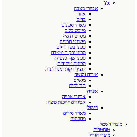
Y.c
אביזרי מטבח
אחר
כדים
מארזי סכינים
מייבש כלים
מסחטות מיץ
משחיזי סכינים
סכיני בשר ודגים
סכיני ירקות ומטבח
סכיני שף וסנטוקו
סכינים מיחודים
קוצץ ירקות ומנדולינות
אירוח והגשה
מגשים
תרמוסים
אפייה
אביזרי אפייה
אביזרים להכנת פיצה
בישול
מארזי סירים
מחבתות
מוצרי חשמל
טוסטרים
מוצרי חורף