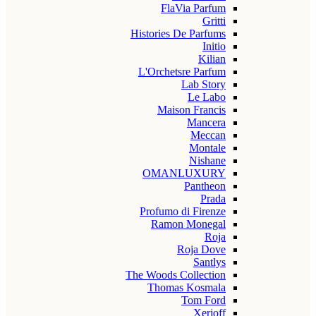
FlaVia Parfum
Gritti
Histories De Parfums
Initio
Kilian
L'Orchetsre Parfum
Lab Story
Le Labo
Maison Francis
Mancera
Meccan
Montale
Nishane
OMANLUXURY
Pantheon
Prada
Profumo di Firenze
Ramon Monegal
Roja
Roja Dove
Santlys
The Woods Collection
Thomas Kosmala
Tom Ford
Xerjoff