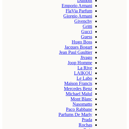
Dumont
Emporio Armani
FlaVia Parfum
Giorgio Armani
Givenchy
Gritti
Gucci
Guess
Hugo Boss
Jacques Bogart
Jean Paul Gaultier
Jivago
Joop Homme
La Rive
LAIKOU
Le Labo
Maison Francis
Mercedes Benz
Michael Malul
Mont Blanc
Nasomatto
Paco Rabbane
Parfums De Marly
Prada
Rochas