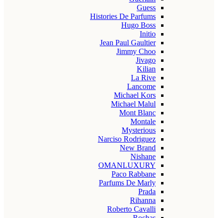
Guess
Histories De Parfums
Hugo Boss
Initio
Jean Paul Gaultier
Jimmy Choo
Jivago
Kilian
La Rive
Lancome
Michael Kors
Michael Malul
Mont Blanc
Montale
Mysterious
Narciso Rodriguez
New Brand
Nishane
OMANLUXURY
Paco Rabbane
Parfums De Marly
Prada
Rihanna
Roberto Cavalli
Rochas