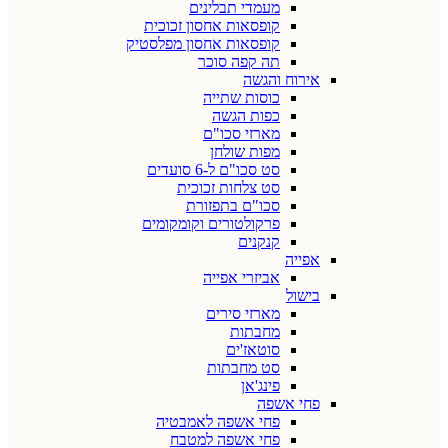
מעמדי תבלינים
קופסאות אחסון זכוכית
קופסאות אחסון מפלסטיק
תה קפה סוכר
אירוח והגשה
כוסות שתייה
כפות הגשה
מארזי סכו"ם
מפות שולחן
סט סכו"ם ל-6 סועדים
סט צלחות זכוכית
סכו"ם בתפזורת
פרקולטורים וקומקומים
קנקנים
אפייה
אביזרי אפייה
בישול
מארזי סירים
מחבתות
סוטאז'ים
סט מחבתות
פינג'אן
פחי אשפה
פחי אשפה לאמבטיה
פחי אשפה למטבח