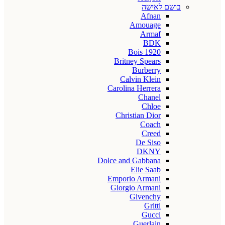
בושם לאישה
Afnan
Amouage
Armaf
BDK
Bois 1920
Britney Spears
Burberry
Calvin Klein
Carolina Herrera
Chanel
Chloe
Christian Dior
Coach
Creed
De Siso
DKNY
Dolce and Gabbana
Elie Saab
Emporio Armani
Giorgio Armani
Givenchy
Gritti
Gucci
Guerlain