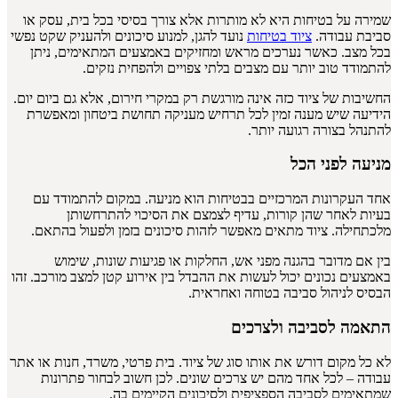
שמירה על בטיחות היא לא מותרות אלא צורך בסיסי בכל בית, עסק או
סביבת עבודה.
ציוד בטיחות
נועד להגן, למנוע סיכונים ולהעניק שקט נפשי
בכל מצב. כאשר נערכים מראש ומחזיקים באמצעים המתאימים, ניתן
להתמודד טוב יותר עם מצבים בלתי צפויים ולהפחית נזקים.
החשיבות של ציוד כזה אינה מורגשת רק במקרי חירום, אלא גם ביום יום.
הידיעה שיש מענה זמין לכל תרחיש מעניקה תחושת ביטחון ומאפשרת
להתנהל בצורה רגועה יותר.
מניעה לפני הכל
אחד העקרונות המרכזיים בבטיחות הוא מניעה. במקום להתמודד עם
בעיות לאחר שהן קורות, עדיף לצמצם את הסיכוי להתרחשותן
מלכתחילה. ציוד מתאים מאפשר לזהות סיכונים בזמן ולפעול בהתאם.
בין אם מדובר בהגנה מפני אש, החלקות או פגיעות שונות, שימוש
באמצעים נכונים יכול לעשות את ההבדל בין אירוע קטן למצב מורכב. זהו
הבסיס לניהול סביבה בטוחה ואחראית.
התאמה לסביבה ולצרכים
לא כל מקום דורש את אותו סוג של ציוד. בית פרטי, משרד, חנות או אתר
עבודה – לכל אחד מהם יש צרכים שונים. לכן חשוב לבחור פתרונות
שמתאימים לסביבה הספציפית ולסיכונים הקיימים בה.