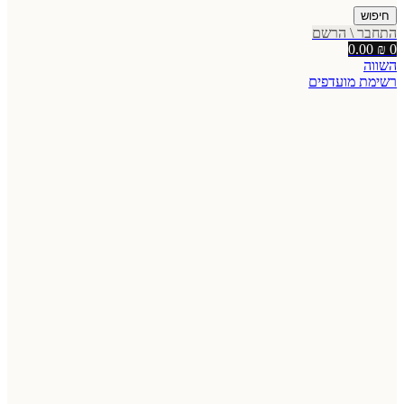
חיפוש
התחבר \ הרשם
0.00
₪
0
השווה
רשימת מועדפים