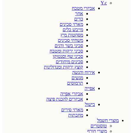
Y.c
אביזרי מטבח
אחר
כדים
מארזי סכינים
מייבש כלים
מסחטות מיץ
משחיזי סכינים
סכיני בשר ודגים
סכיני ירקות ומטבח
סכיני שף וסנטוקו
סכינים מיחודים
קוצץ ירקות ומנדולינות
אירוח והגשה
מגשים
תרמוסים
אפייה
אביזרי אפייה
אביזרים להכנת פיצה
בישול
מארזי סירים
מחבתות
מוצרי חשמל
טוסטרים
מוצרי חורף