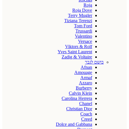
Roja
Roja Dove
Terry Mugler
Tiziana Terenzi
Tom Ford
Trussardi
Valentino
Versace
Viktors & Rolf
Yves Saint Laurent
Zadig & Voltaire
בושם לגבר
Afnan
Amouage
Armaf
Azzaro
Burberry
Calvin Klein
Carolina Herrera
Chanel
Christian Dior
Coach
Creed
Dolce and Gabbana