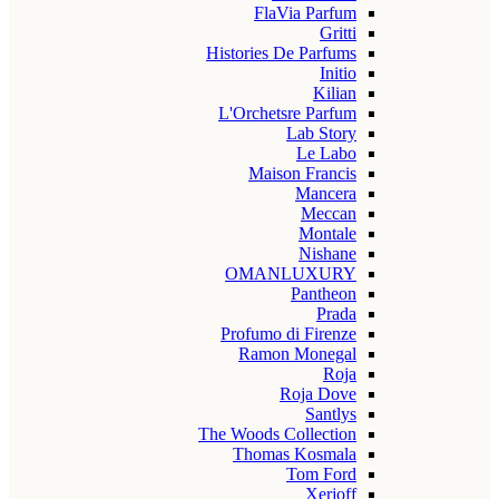
FlaVia Parfum
Gritti
Histories De Parfums
Initio
Kilian
L'Orchetsre Parfum
Lab Story
Le Labo
Maison Francis
Mancera
Meccan
Montale
Nishane
OMANLUXURY
Pantheon
Prada
Profumo di Firenze
Ramon Monegal
Roja
Roja Dove
Santlys
The Woods Collection
Thomas Kosmala
Tom Ford
Xerjoff