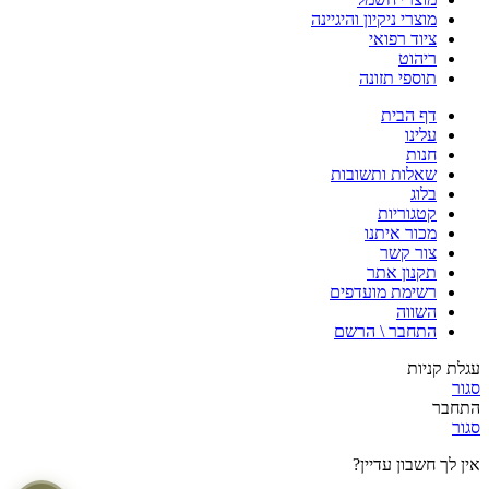
מוצרי ניקיון והיגיינה
ציוד רפואי
ריהוט
תוספי תזונה
דף הבית
עלינו
חנות
שאלות ותשובות
בלוג
קטגוריות
מכור איתנו
צור קשר
תקנון אתר
רשימת מועדפים
השווה
התחבר \ הרשם
עגלת קניות
סגור
התחבר
סגור
אין לך חשבון עדיין?