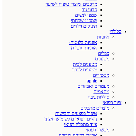
מרככים ומוצרי טיפוח לשיער
סבוני גוף
שמפו לנשים
שמפו משפחתי
תינוקים וילדים
סלולרי
אוזניות
אוזניות בלוטות׳
אוזניות חוטיות
כבלים
מטענים
מטענים לבית
מטענים לרכב
מכשירים
apple
מעמדים ואביזרים
מתאמים
סוללות גיבוי
ציוד רפואי
מוצרים מתכלים
טיפול בפצעים וחבישות
נוזלים רפואיים לשימוש חיצוני
ציוד מתכלה רפואי
מכשור רפואי
אביזרי בדיקה ומדידה