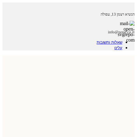
הנשיא ויצמן 13, עפולה
info@zeraf.co.il
שאלות ותשובות
עלינו