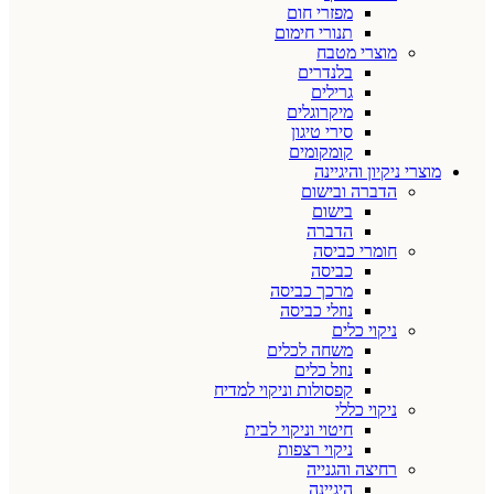
מפזרי חום
תנורי חימום
מוצרי מטבח
בלנדרים
גרילים
מיקרוגלים
סירי טיגון
קומקומים
מוצרי ניקיון והיגיינה
הדברה ובישום
בישום
הדברה
חומרי כביסה
כביסה
מרכך כביסה
נוזלי כביסה
ניקוי כלים
משחה לכלים
נוזל כלים
קפסולות וניקוי למדיח
ניקוי כללי
חיטוי וניקוי לבית
ניקוי רצפות
רחיצה והגנייה
היגיינה