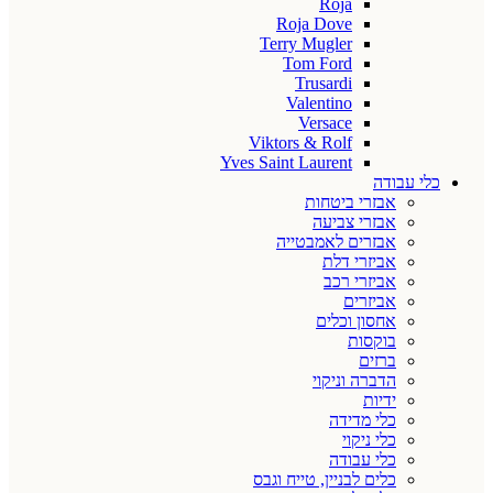
Roja
Roja Dove
Terry Mugler
Tom Ford
Trusardi
Valentino
Versace
Viktors & Rolf
Yves Saint Laurent
כלי עבודה
אבזרי ביטחות
אבזרי צביעה
אבזרים לאמבטייה
אביזרי דלת
אביזרי רכב
אביזרים
אחסון וכלים
בוקסות
ברזים
הדברה וניקוי
ידיות
כלי מדידה
כלי ניקוי
כלי עבודה
כלים לבניין, טייח וגבס