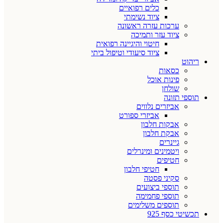
כלים רפואיים
ציוד נשימתי
ערכות עזרה ראשונה
ציוד עזר ותמיכה
חיטוי והיגיינה רפואית
ציוד סיעודי וטיפול ביתי
ריהוט
כסאות
פינות אוכל
שולחן
תוספי תזונה
אביזרים נלווים
אביזרי ספורט
אבקות חלבון
אבקת חלבון
גיינרים
ויטמינים ומינרלים
חטיפים
חטיפי חלבון
סקיני פסטה
תוספי ביצועים
תוספי פחמימה
תוספים משלימים
תכשיטי כסף 925