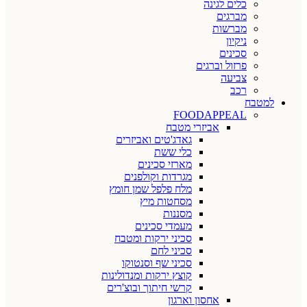
כלים לגינה
מברגים
מברשות
ניקיון
סכינים
פרזול וברגים
צביעה
רכב
למטבח
FOODAPPEAL
אביזרי מטבח
גאדג'טים ואביזרים
כלי ששת
מארזי סכינים
מגרדות וקולפנים
מלח פלפל שמן חומץ
מסחטות מיץ
מסננות
מעמדי סכינים
סכיני ירקות ומטבח
סכיני לחם
סכיני שף וסנטוקו
קוצץ ירקות ומנדולינות
קרשי חיתוך ובוצ'רים
אחסון וארגון