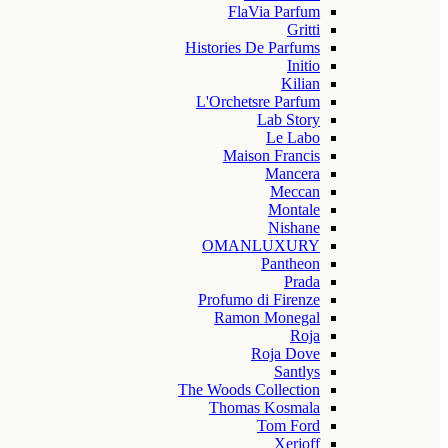
FlaVia Parfum
Gritti
Histories De Parfums
Initio
Kilian
L'Orchetsre Parfum
Lab Story
Le Labo
Maison Francis
Mancera
Meccan
Montale
Nishane
OMANLUXURY
Pantheon
Prada
Profumo di Firenze
Ramon Monegal
Roja
Roja Dove
Santlys
The Woods Collection
Thomas Kosmala
Tom Ford
Xerjoff