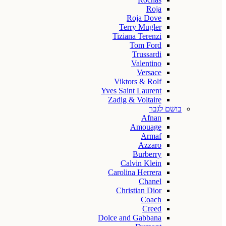
Roja
Roja Dove
Terry Mugler
Tiziana Terenzi
Tom Ford
Trussardi
Valentino
Versace
Viktors & Rolf
Yves Saint Laurent
Zadig & Voltaire
בושם לגבר
Afnan
Amouage
Armaf
Azzaro
Burberry
Calvin Klein
Carolina Herrera
Chanel
Christian Dior
Coach
Creed
Dolce and Gabbana