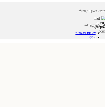
הנשיא ויצמן 13, עפולה
info@zeraf.co.il
שאלות ותשובות
עלינו