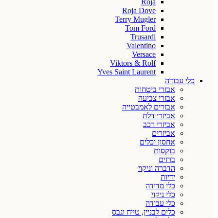
Roja
Roja Dove
Terry Mugler
Tom Ford
Trusardi
Valentino
Versace
Viktors & Rolf
Yves Saint Laurent
כלי עבודה
אבזרי ביטחות
אבזרי צביעה
אבזרים לאמבטייה
אביזרי דלת
אביזרי רכב
אביזרים
אחסון וכלים
בוקסות
ברזים
הדברה וניקוי
ידיות
כלי מדידה
כלי ניקוי
כלי עבודה
כלים לבניין, טייח וגבס