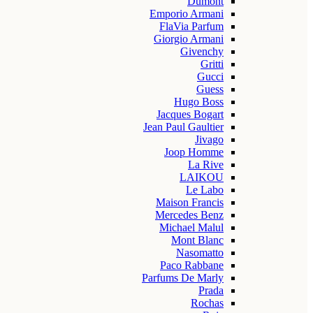
Dumont
Emporio Armani
FlaVia Parfum
Giorgio Armani
Givenchy
Gritti
Gucci
Guess
Hugo Boss
Jacques Bogart
Jean Paul Gaultier
Jivago
Joop Homme
La Rive
LAIKOU
Le Labo
Maison Francis
Mercedes Benz
Michael Malul
Mont Blanc
Nasomatto
Paco Rabbane
Parfums De Marly
Prada
Rochas