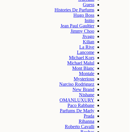
Guess
Histories De Parfums
Hugo Boss
Initio
Jean Paul Gaultier
Jimmy Choo
Jivago
Kilian
La Rive
Lancome
Michael Kors
Michael Malul
Mont Blanc
Montale
Mysterious
Narciso Rodriguez
New Brand
Nishane
OMANLUXURY
Paco Rabbane
Parfums De Marly
Prada
Rihanna
Roberto Cavalli
Rochas