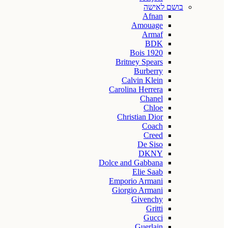
בושם לאישה
Afnan
Amouage
Armaf
BDK
Bois 1920
Britney Spears
Burberry
Calvin Klein
Carolina Herrera
Chanel
Chloe
Christian Dior
Coach
Creed
De Siso
DKNY
Dolce and Gabbana
Elie Saab
Emporio Armani
Giorgio Armani
Givenchy
Gritti
Gucci
Guerlain