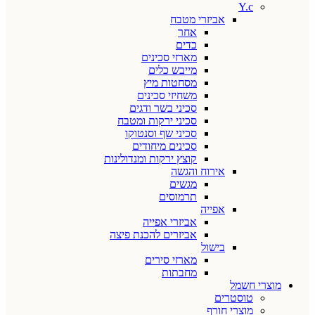
Y.c
אביזרי מטבח
אחר
כדים
מארזי סכינים
מייבש כלים
מסחטות מיץ
משחיזי סכינים
סכיני בשר ודגים
סכיני ירקות ומטבח
סכיני שף וסנטוקו
סכינים מיחודים
קוצץ ירקות ומנדולינות
אירוח והגשה
מגשים
תרמוסים
אפייה
אביזרי אפייה
אביזרים להכנת פיצה
בישול
מארזי סירים
מחבתות
מוצרי חשמל
טוסטרים
מוצרי חורף