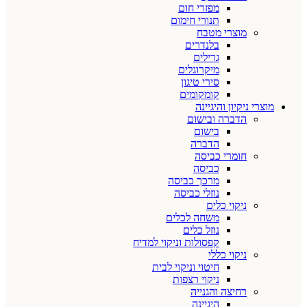
מפזרי חום
תנורי חימום
מוצרי מטבח
בלנדרים
גרילים
מיקרוגלים
סירי טיגון
קומקומים
מוצרי ניקיון והיגיינה
הדברה ובישום
בישום
הדברה
חומרי כביסה
כביסה
מרכך כביסה
נוזלי כביסה
ניקוי כלים
משחה לכלים
נוזל כלים
קפסולות וניקוי למדיח
ניקוי כללי
חיטוי וניקוי לבית
ניקוי רצפות
רחיצה והגנייה
היגיינה