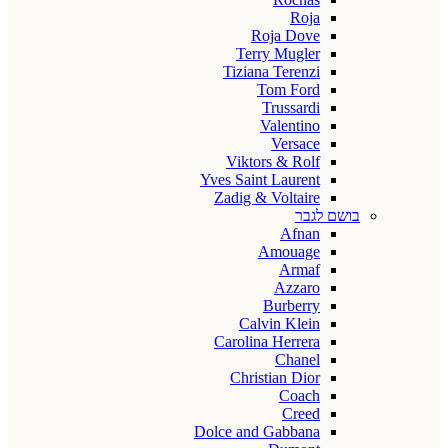
Roja
Roja Dove
Terry Mugler
Tiziana Terenzi
Tom Ford
Trussardi
Valentino
Versace
Viktors & Rolf
Yves Saint Laurent
Zadig & Voltaire
בושם לגבר
Afnan
Amouage
Armaf
Azzaro
Burberry
Calvin Klein
Carolina Herrera
Chanel
Christian Dior
Coach
Creed
Dolce and Gabbana