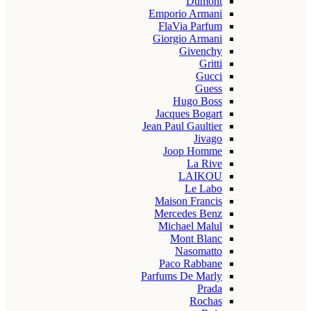
Dumont
Emporio Armani
FlaVia Parfum
Giorgio Armani
Givenchy
Gritti
Gucci
Guess
Hugo Boss
Jacques Bogart
Jean Paul Gaultier
Jivago
Joop Homme
La Rive
LAIKOU
Le Labo
Maison Francis
Mercedes Benz
Michael Malul
Mont Blanc
Nasomatto
Paco Rabbane
Parfums De Marly
Prada
Rochas