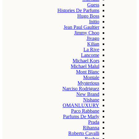
Guess
Histories De Parfums
Hugo Boss
Initio
Jean Paul Gaultier
Jimmy Choo
Jivago
Kilian
La Rive
Lancome
Michael Kors
Michael Malul
Mont Blanc
Montale
Mysterious
Narciso Rodriguez
New Brand
Nishane
OMANLUXURY
Paco Rabbane
Parfums De Marly
Prada
Rihanna
Roberto Cavalli
Rochas