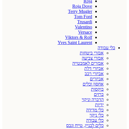
Roja
Roja Dove
Terry Mugler
Tom Ford
Trusardi
Valentino
Versace
Viktors & Rolf
Yves Saint Laurent
כלי עבודה
אבזרי ביטחות
אבזרי צביעה
אבזרים לאמבטייה
אביזרי דלת
אביזרי רכב
אביזרים
אחסון וכלים
בוקסות
ברזים
הדברה וניקוי
ידיות
כלי מדידה
כלי ניקוי
כלי עבודה
כלים לבניין, טייח וגבס