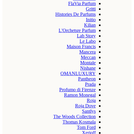
FlaVia Parfum
Gritti
Histories De Parfums
Initio
Kilian
L'Orchetsre Parfum
Lab Story
Le Labo
Maison Francis
Mancera
Meccan
Montale
Nishane
OMANLUXURY
Pantheon
Prada
Profumo di Firenze
Ramon Monegal
Roja
Roja Dove
Santlys
The Woods Collection
Thomas Kosmala
Tom Ford
Xerjoff