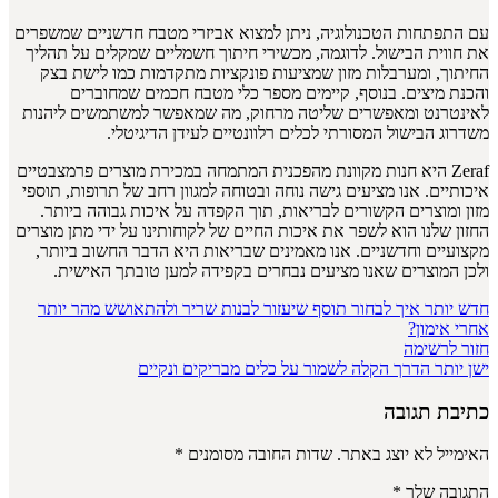
עם התפתחות הטכנולוגיה, ניתן למצוא אביזרי מטבח חדשניים שמשפרים
את חווית הבישול. לדוגמה, מכשירי חיתוך חשמליים שמקלים על תהליך
החיתוך, ומערבלות מזון שמציעות פונקציות מתקדמות כמו לישת בצק
והכנת מיצים. בנוסף, קיימים מספר כלי מטבח חכמים שמחוברים
לאינטרנט ומאפשרים שליטה מרחוק, מה שמאפשר למשתמשים ליהנות
משדרוג הבישול המסורתי לכלים רלוונטיים לעידן הדיגיטלי.
Zeraf היא חנות מקוונת מהפכנית המתמחה במכירת מוצרים פרמצבטיים
איכותיים. אנו מציעים גישה נוחה ובטוחה למגוון רחב של תרופות, תוספי
מזון ומוצרים הקשורים לבריאות, תוך הקפדה על איכות גבוהה ביותר.
החזון שלנו הוא לשפר את איכות החיים של לקוחותינו על ידי מתן מוצרים
מקצועיים וחדשניים. אנו מאמינים שבריאות היא הדבר החשוב ביותר,
ולכן המוצרים שאנו מציעים נבחרים בקפידה למען טובתך האישית.
חדש יותר
איך לבחור תוסף שיעזור לבנות שריר ולהתאושש מהר יותר
אחרי אימון?
חזור לרשימה
ישן יותר
הדרך הקלה לשמור על כלים מבריקים ונקיים
כתיבת תגובה
האימייל לא יוצג באתר.
שדות החובה מסומנים
*
התגובה שלך
*