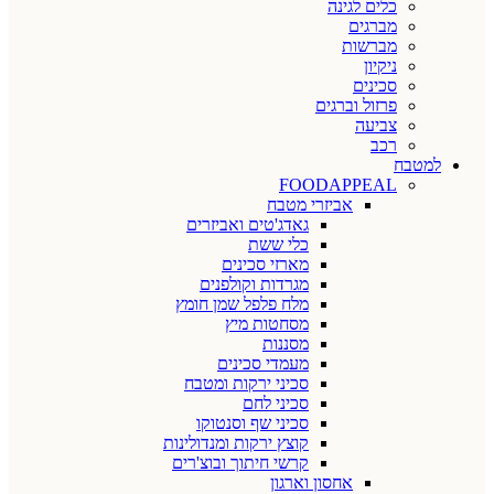
כלים לגינה
מברגים
מברשות
ניקיון
סכינים
פרזול וברגים
צביעה
רכב
למטבח
FOODAPPEAL
אביזרי מטבח
גאדג'טים ואביזרים
כלי ששת
מארזי סכינים
מגרדות וקולפנים
מלח פלפל שמן חומץ
מסחטות מיץ
מסננות
מעמדי סכינים
סכיני ירקות ומטבח
סכיני לחם
סכיני שף וסנטוקו
קוצץ ירקות ומנדולינות
קרשי חיתוך ובוצ'רים
אחסון וארגון