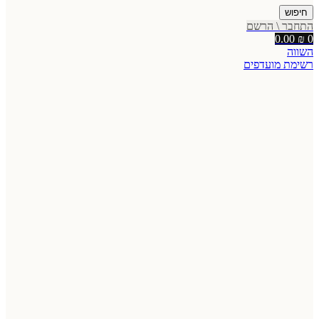
חיפוש
התחבר \ הרשם
0.00
₪
0
השווה
רשימת מועדפים