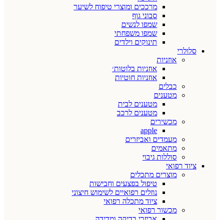
מרככים ומוצרי טיפוח לשיער
סבוני גוף
שמפו לנשים
שמפו משפחתי
תינוקים וילדים
סלולרי
אוזניות
אוזניות בלוטות׳
אוזניות חוטיות
כבלים
מטענים
מטענים לבית
מטענים לרכב
מכשירים
apple
מעמדים ואביזרים
מתאמים
סוללות גיבוי
ציוד רפואי
מוצרים מתכלים
טיפול בפצעים וחבישות
נוזלים רפואיים לשימוש חיצוני
ציוד מתכלה רפואי
מכשור רפואי
אביזרי בדיקה ומדידה