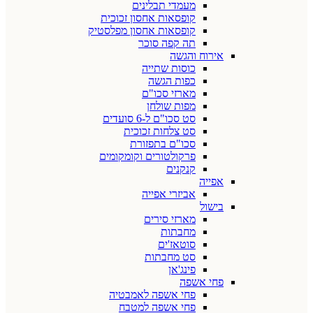
מעמדי תבלינים
קופסאות אחסון זכוכית
קופסאות אחסון מפלסטיק
תה קפה סוכר
אירוח והגשה
כוסות שתייה
כפות הגשה
מארזי סכו"ם
מפות שולחן
סט סכו"ם ל-6 סועדים
סט צלחות זכוכית
סכו"ם בתפזורת
פרקולטורים וקומקומים
קנקנים
אפייה
אביזרי אפייה
בישול
מארזי סירים
מחבתות
סוטאז'ים
סט מחבתות
פינג'אן
פחי אשפה
פחי אשפה לאמבטיה
פחי אשפה למטבח