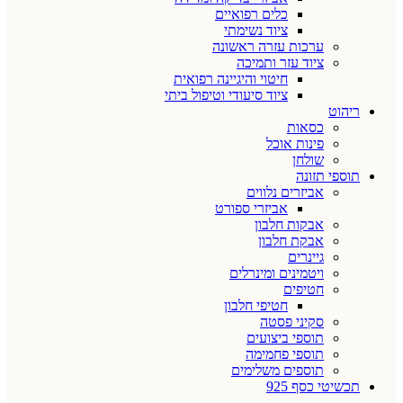
כלים רפואיים
ציוד נשימתי
ערכות עזרה ראשונה
ציוד עזר ותמיכה
חיטוי והיגיינה רפואית
ציוד סיעודי וטיפול ביתי
ריהוט
כסאות
פינות אוכל
שולחן
תוספי תזונה
אביזרים נלווים
אביזרי ספורט
אבקות חלבון
אבקת חלבון
גיינרים
ויטמינים ומינרלים
חטיפים
חטיפי חלבון
סקיני פסטה
תוספי ביצועים
תוספי פחמימה
תוספים משלימים
תכשיטי כסף 925