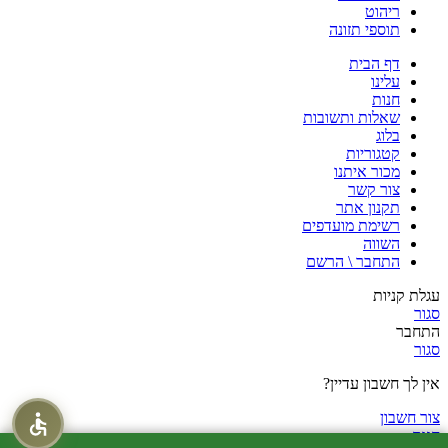
ריהוט
תוספי תזונה
דף הבית
עלינו
חנות
שאלות ותשובות
בלוג
קטגוריות
מכור איתנו
צור קשר
תקנון אתר
רשימת מועדפים
השווה
התחבר \ הרשם
עגלת קניות
סגור
התחבר
סגור
אין לך חשבון עדיין?
צור חשבון
חנות