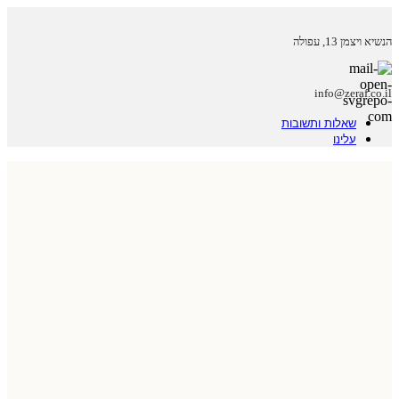
הנשיא ויצמן 13, עפולה
info@zeraf.co.il
שאלות ותשובות
עלינו