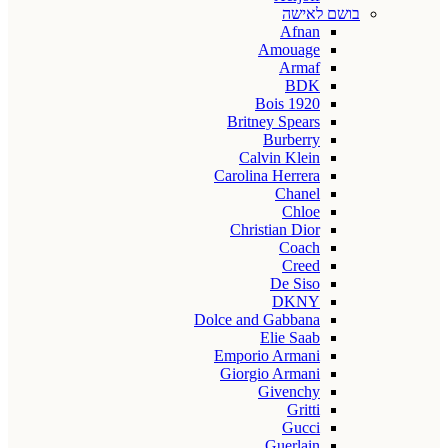
בושם לאישה
Afnan
Amouage
Armaf
BDK
Bois 1920
Britney Spears
Burberry
Calvin Klein
Carolina Herrera
Chanel
Chloe
Christian Dior
Coach
Creed
De Siso
DKNY
Dolce and Gabbana
Elie Saab
Emporio Armani
Giorgio Armani
Givenchy
Gritti
Gucci
Guerlain