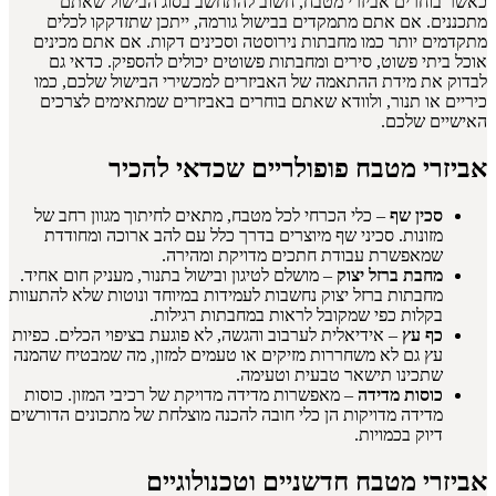
כאשר בוחרים אביזרי מטבח, חשוב להתחשב בסוג הבישול שאתם
מתכננים. אם אתם מתמקדים בבישול גורמה, ייתכן שתזדקקו לכלים
מתקדמים יותר כמו מחבתות נירוסטה וסכינים דקות. אם אתם מכינים
אוכל ביתי פשוט, סירים ומחבתות פשוטים יכולים להספיק. כדאי גם
לבדוק את מידת ההתאמה של האביזרים למכשירי הבישול שלכם, כמו
כיריים או תנור, ולוודא שאתם בוחרים באביזרים שמתאימים לצרכים
האישיים שלכם.
אביזרי מטבח פופולריים שכדאי להכיר
סכין שף
– כלי הכרחי לכל מטבח, מתאים לחיתוך מגוון רחב של
מזונות. סכיני שף מיוצרים בדרך כלל עם להב ארוכה ומחודדת
שמאפשרת עבודת חתכים מדויקת ומהירה.
מחבת ברזל יצוק
– מושלם לטיגון ובישול בתנור, מעניק חום אחיד.
מחבתות ברזל יצוק נחשבות לעמידות במיוחד ונוטות שלא להתעוות
בקלות כפי שמקובל לראות במחבתות רגילות.
כף עץ
– אידיאלית לערבוב והגשה, לא פוגעת בציפוי הכלים. כפיות
עץ גם לא משחררות מזיקים או טעמים למזון, מה שמבטיח שהמנה
שתכינו תישאר טבעית וטעימה.
כוסות מדידה
– מאפשרות מדידה מדויקת של רכיבי המזון. כוסות
מדידה מדויקות הן כלי חובה להכנה מוצלחת של מתכונים הדורשים
דיוק בכמויות.
אביזרי מטבח חדשניים וטכנולוגיים