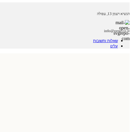
הנשיא ויצמן 13, עפולה
info@zeraf.co.il
שאלות ותשובות
עלינו