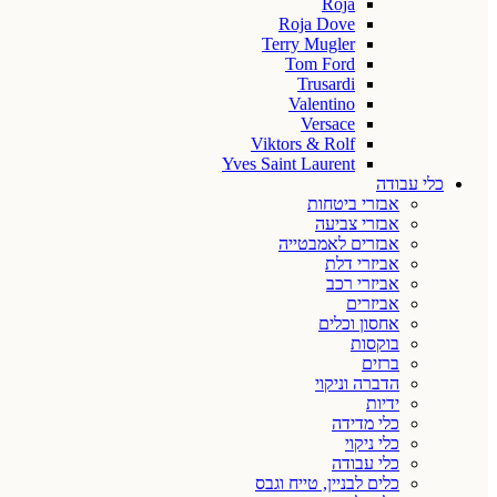
Roja
Roja Dove
Terry Mugler
Tom Ford
Trusardi
Valentino
Versace
Viktors & Rolf
Yves Saint Laurent
כלי עבודה
אבזרי ביטחות
אבזרי צביעה
אבזרים לאמבטייה
אביזרי דלת
אביזרי רכב
אביזרים
אחסון וכלים
בוקסות
ברזים
הדברה וניקוי
ידיות
כלי מדידה
כלי ניקוי
כלי עבודה
כלים לבניין, טייח וגבס