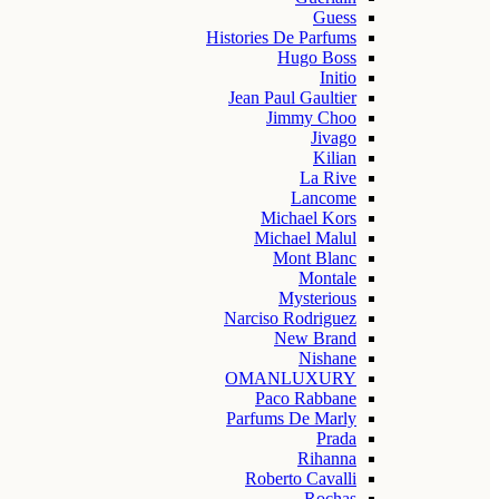
Guess
Histories De Parfums
Hugo Boss
Initio
Jean Paul Gaultier
Jimmy Choo
Jivago
Kilian
La Rive
Lancome
Michael Kors
Michael Malul
Mont Blanc
Montale
Mysterious
Narciso Rodriguez
New Brand
Nishane
OMANLUXURY
Paco Rabbane
Parfums De Marly
Prada
Rihanna
Roberto Cavalli
Rochas