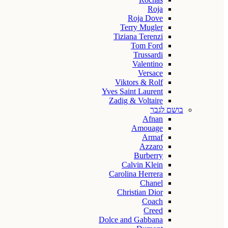
Roja
Roja Dove
Terry Mugler
Tiziana Terenzi
Tom Ford
Trussardi
Valentino
Versace
Viktors & Rolf
Yves Saint Laurent
Zadig & Voltaire
בושם לגבר
Afnan
Amouage
Armaf
Azzaro
Burberry
Calvin Klein
Carolina Herrera
Chanel
Christian Dior
Coach
Creed
Dolce and Gabbana