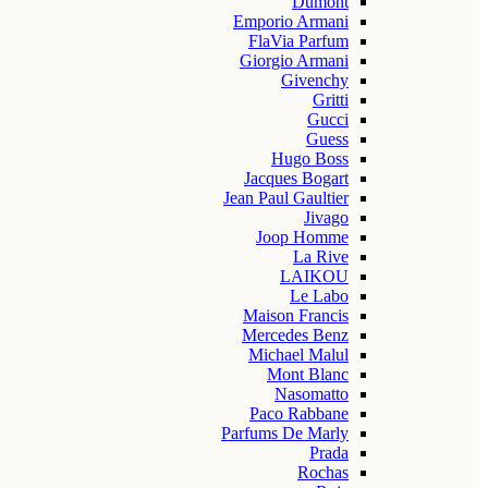
Dumont
Emporio Armani
FlaVia Parfum
Giorgio Armani
Givenchy
Gritti
Gucci
Guess
Hugo Boss
Jacques Bogart
Jean Paul Gaultier
Jivago
Joop Homme
La Rive
LAIKOU
Le Labo
Maison Francis
Mercedes Benz
Michael Malul
Mont Blanc
Nasomatto
Paco Rabbane
Parfums De Marly
Prada
Rochas