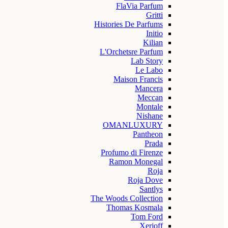
FlaVia Parfum
Gritti
Histories De Parfums
Initio
Kilian
L'Orchetsre Parfum
Lab Story
Le Labo
Maison Francis
Mancera
Meccan
Montale
Nishane
OMANLUXURY
Pantheon
Prada
Profumo di Firenze
Ramon Monegal
Roja
Roja Dove
Santlys
The Woods Collection
Thomas Kosmala
Tom Ford
Xerjoff