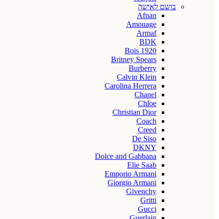
בושם לאישה
Afnan
Amouage
Armaf
BDK
Bois 1920
Britney Spears
Burberry
Calvin Klein
Carolina Herrera
Chanel
Chloe
Christian Dior
Coach
Creed
De Siso
DKNY
Dolce and Gabbana
Elie Saab
Emporio Armani
Giorgio Armani
Givenchy
Gritti
Gucci
Guerlain