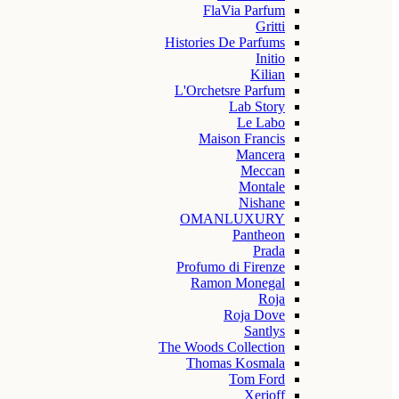
FlaVia Parfum
Gritti
Histories De Parfums
Initio
Kilian
L'Orchetsre Parfum
Lab Story
Le Labo
Maison Francis
Mancera
Meccan
Montale
Nishane
OMANLUXURY
Pantheon
Prada
Profumo di Firenze
Ramon Monegal
Roja
Roja Dove
Santlys
The Woods Collection
Thomas Kosmala
Tom Ford
Xerjoff