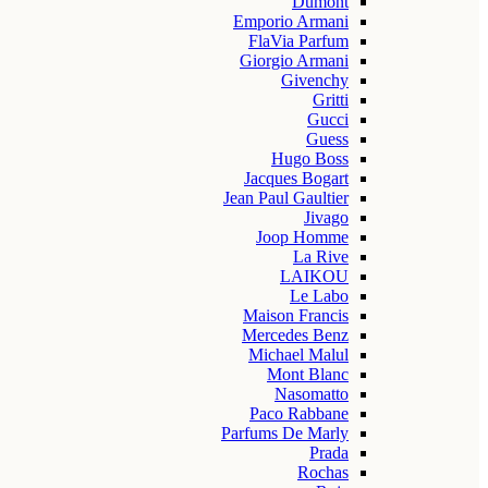
Dumont
Emporio Armani
FlaVia Parfum
Giorgio Armani
Givenchy
Gritti
Gucci
Guess
Hugo Boss
Jacques Bogart
Jean Paul Gaultier
Jivago
Joop Homme
La Rive
LAIKOU
Le Labo
Maison Francis
Mercedes Benz
Michael Malul
Mont Blanc
Nasomatto
Paco Rabbane
Parfums De Marly
Prada
Rochas