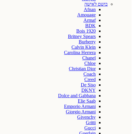
בושם לאישה
Afnan
Amouage
Armaf
BDK
Bois 1920
Britney Spears
Burberry
Calvin Klein
Carolina Herrera
Chanel
Chloe
Christian Dior
Coach
Creed
De Siso
DKNY
Dolce and Gabbana
Elie Saab
Emporio Armani
Giorgio Armani
Givenchy
Gritti
Gucci
Guerlain