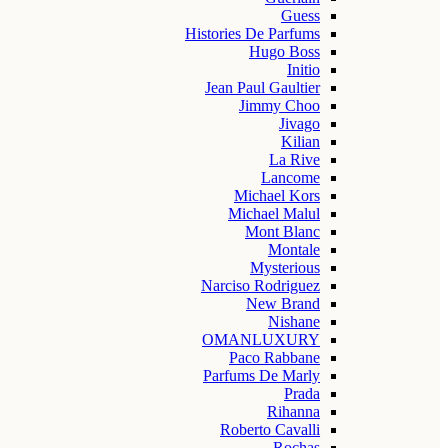
Guess
Histories De Parfums
Hugo Boss
Initio
Jean Paul Gaultier
Jimmy Choo
Jivago
Kilian
La Rive
Lancome
Michael Kors
Michael Malul
Mont Blanc
Montale
Mysterious
Narciso Rodriguez
New Brand
Nishane
OMANLUXURY
Paco Rabbane
Parfums De Marly
Prada
Rihanna
Roberto Cavalli
Rochas