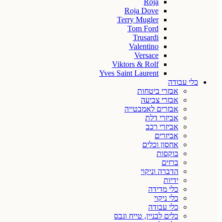
Roja
Roja Dove
Terry Mugler
Tom Ford
Trusardi
Valentino
Versace
Viktors & Rolf
Yves Saint Laurent
כלי עבודה
אבזרי ביטחות
אבזרי צביעה
אבזרים לאמבטייה
אביזרי דלת
אביזרי רכב
אביזרים
אחסון וכלים
בוקסות
ברזים
הדברה וניקוי
ידיות
כלי מדידה
כלי ניקוי
כלי עבודה
כלים לבניין, טייח וגבס