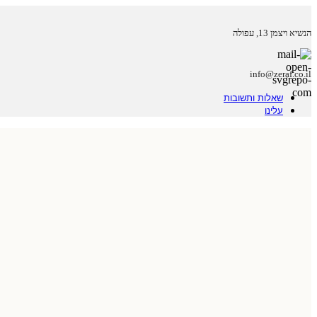
הנשיא ויצמן 13, עפולה
info@zeraf.co.il
שאלות ותשובות
עלינו