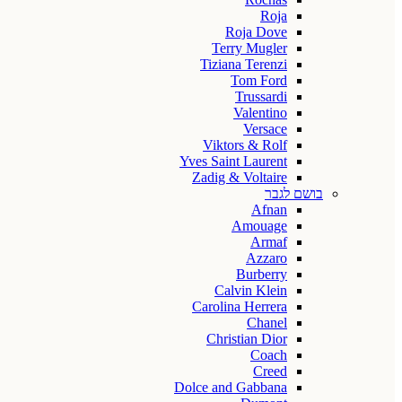
Roja
Roja Dove
Terry Mugler
Tiziana Terenzi
Tom Ford
Trussardi
Valentino
Versace
Viktors & Rolf
Yves Saint Laurent
Zadig & Voltaire
בושם לגבר
Afnan
Amouage
Armaf
Azzaro
Burberry
Calvin Klein
Carolina Herrera
Chanel
Christian Dior
Coach
Creed
Dolce and Gabbana