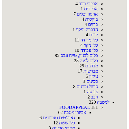
אביזרי רכב
4
אביזרים
1
אחסון וכלים
7
בוקסות
4
ברזים
4
הדברה וניקוי
1
ידיות
4
כלי מדידה
11
כלי ניקוי
4
כלי עבודה
10
כלים לבניין, טייח וגבס
85
כלים לגינה
28
מברגים
25
מברשות
17
ניקיון
5
סכינים
3
פרזול וברגים
8
צביעה
1
רכב
2
למטבח
320
FOODAPPEAL
181
אביזרי מטבח
62
גאדג'טים ואביזרים
6
כלי ששת
12
מארזי סכינים
3