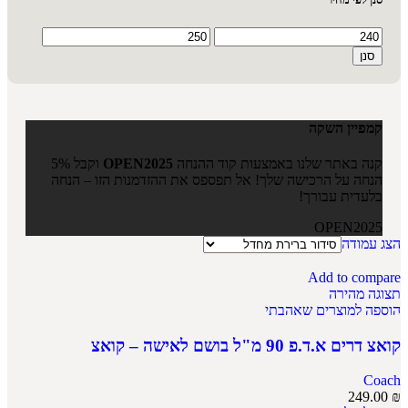
סנן
קמפיין השקה
קנה באתר שלנו באמצעות קוד ההנחה
OPEN2025
וקבל 5%
הנחה על הרכישה שלך! אל תפספס את ההזדמנות הזו – הנחה
בלעדית עבורך!
OPEN2025
הצג עמודה
Add to compare
תצוגה מהירה
הוספה למוצרים שאהבתי
קואצ דרים א.ד.פ 90 מ"ל בושם לאישה – קואצ
Coach
249.00
₪