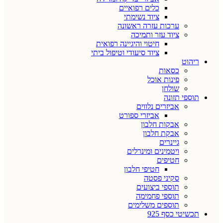
כלים רפואיים
ציוד נשימתי
ערכות עזרה ראשונה
ציוד עזר ותמיכה
חיטוי והיגיינה רפואית
ציוד סיעודי וטיפול ביתי
ריהוט
כסאות
פינות אוכל
שולחן
תוספי תזונה
אביזרים נלווים
אביזרי ספורט
אבקות חלבון
אבקת חלבון
גיינרים
ויטמינים ומינרלים
חטיפים
חטיפי חלבון
סקיני פסטה
תוספי ביצועים
תוספי פחמימה
תוספים משלימים
תכשיטי כסף 925