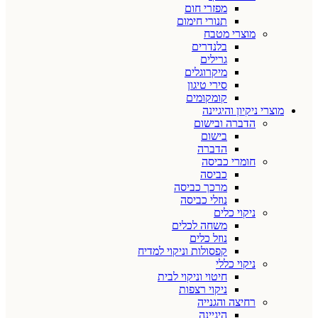
מפזרי חום
תנורי חימום
מוצרי מטבח
בלנדרים
גרילים
מיקרוגלים
סירי טיגון
קומקומים
מוצרי ניקיון והיגיינה
הדברה ובישום
בישום
הדברה
חומרי כביסה
כביסה
מרכך כביסה
נוזלי כביסה
ניקוי כלים
משחה לכלים
נוזל כלים
קפסולות וניקוי למדיח
ניקוי כללי
חיטוי וניקוי לבית
ניקוי רצפות
רחיצה והגנייה
היגיינה