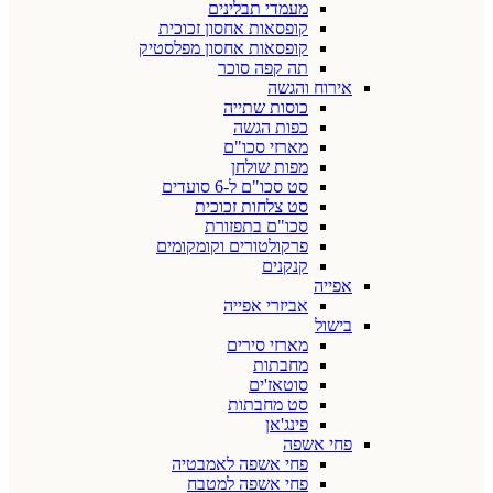
מעמדי תבלינים
קופסאות אחסון זכוכית
קופסאות אחסון מפלסטיק
תה קפה סוכר
אירוח והגשה
כוסות שתייה
כפות הגשה
מארזי סכו"ם
מפות שולחן
סט סכו"ם ל-6 סועדים
סט צלחות זכוכית
סכו"ם בתפזורת
פרקולטורים וקומקומים
קנקנים
אפייה
אביזרי אפייה
בישול
מארזי סירים
מחבתות
סוטאז'ים
סט מחבתות
פינג'אן
פחי אשפה
פחי אשפה לאמבטיה
פחי אשפה למטבח