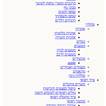
מרככים ומוצרי טיפוח לשיער
סבוני גוף
שמפו לנשים
שמפו משפחתי
תינוקים וילדים
סלולרי
אוזניות
אוזניות בלוטות׳
אוזניות חוטיות
כבלים
מטענים
מטענים לבית
מטענים לרכב
מכשירים
apple
מעמדים ואביזרים
מתאמים
סוללות גיבוי
ציוד רפואי
מוצרים מתכלים
טיפול בפצעים וחבישות
נוזלים רפואיים לשימוש חיצוני
ציוד מתכלה רפואי
מכשור רפואי
אביזרי בדיקה ומדידה