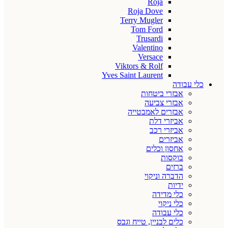
Roja
Roja Dove
Terry Mugler
Tom Ford
Trusardi
Valentino
Versace
Viktors & Rolf
Yves Saint Laurent
כלי עבודה
אבזרי ביטחות
אבזרי צביעה
אבזרים לאמבטייה
אביזרי דלת
אביזרי רכב
אביזרים
אחסון וכלים
בוקסות
ברזים
הדברה וניקוי
ידיות
כלי מדידה
כלי ניקוי
כלי עבודה
כלים לבניין, טייח וגבס