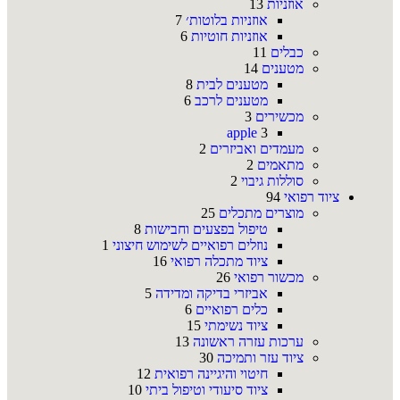
אוזניות
13
אוזניות בלוטות׳
7
אוזניות חוטיות
6
כבלים
11
מטענים
14
מטענים לבית
8
מטענים לרכב
6
מכשירים
3
apple
3
מעמדים ואביזרים
2
מתאמים
2
סוללות גיבוי
2
ציוד רפואי
94
מוצרים מתכלים
25
טיפול בפצעים וחבישות
8
נוזלים רפואיים לשימוש חיצוני
1
ציוד מתכלה רפואי
16
מכשור רפואי
26
אביזרי בדיקה ומדידה
5
כלים רפואיים
6
ציוד נשימתי
15
ערכות עזרה ראשונה
13
ציוד עזר ותמיכה
30
חיטוי והיגיינה רפואית
12
ציוד סיעודי וטיפול ביתי
10