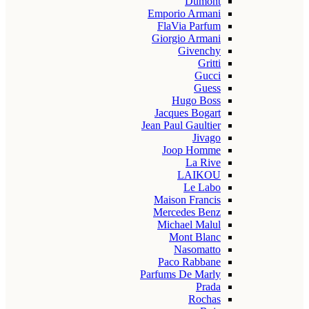
Dumont
Emporio Armani
FlaVia Parfum
Giorgio Armani
Givenchy
Gritti
Gucci
Guess
Hugo Boss
Jacques Bogart
Jean Paul Gaultier
Jivago
Joop Homme
La Rive
LAIKOU
Le Labo
Maison Francis
Mercedes Benz
Michael Malul
Mont Blanc
Nasomatto
Paco Rabbane
Parfums De Marly
Prada
Rochas