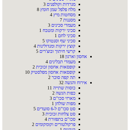
מגרדות וקולפנים
3
מלח פלפל שמן חומץ
8
מסחטות מיץ
4
מסננות
7
מעמדי סכינים
3
סכיני ירקות ומטבח
1
סכיני לחם
1
סכיני שף וסנטוקו
5
קוצץ ירקות ומנדולינות
4
קרשי חיתוך ובוצ'רים
5
אחסון וארגון
18
מעמדי תבלינים
4
קופסאות אחסון זכוכית
2
קופסאות אחסון מפלסטיק
10
תה קפה סוכר
2
אירוח והגשה
32
כוסות שתייה
11
כפות הגשה
2
מארזי סכו"ם
3
מפות שולחן
1
סט סכו"ם ל-6 סועדים
5
סט צלחות זכוכית
3
סכו"ם בתפזורת
4
פרקולטורים וקומקומים
2
קנקנים
1