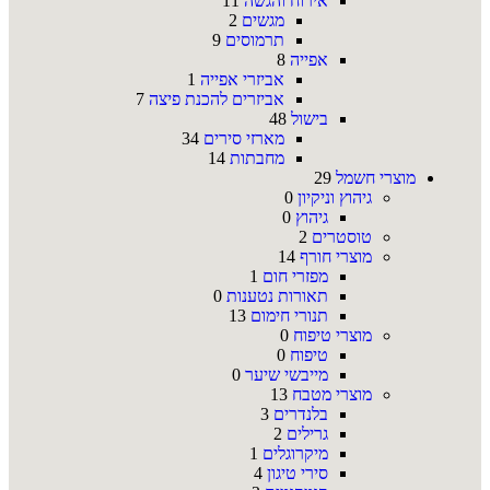
אירוח והגשה
11
מגשים
2
תרמוסים
9
אפייה
8
אביזרי אפייה
1
אביזרים להכנת פיצה
7
בישול
48
מארזי סירים
34
מחבתות
14
מוצרי חשמל
29
גיהוץ וניקיון
0
גיהוץ
0
טוסטרים
2
מוצרי חורף
14
מפזרי חום
1
תאורות נטענות
0
תנורי חימום
13
מוצרי טיפוח
0
טיפוח
0
מייבשי שיער
0
מוצרי מטבח
13
בלנדרים
3
גרילים
2
מיקרוגלים
1
סירי טיגון
4