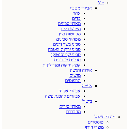
Y.c
אביזרי מטבח
אחר
כדים
מארזי סכינים
מייבש כלים
מסחטות מיץ
משחיזי סכינים
סכיני בשר ודגים
סכיני ירקות ומטבח
סכיני שף וסנטוקו
סכינים מיחודים
קוצץ ירקות ומנדולינות
אירוח והגשה
מגשים
תרמוסים
אפייה
אביזרי אפייה
אביזרים להכנת פיצה
בישול
מארזי סירים
מחבתות
מוצרי חשמל
טוסטרים
מוצרי חורף