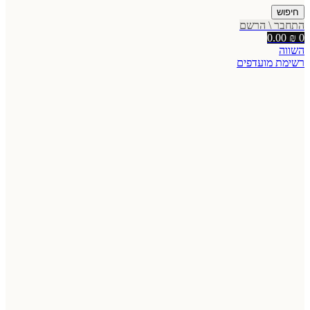
חיפוש
התחבר \ הרשם
0.00
₪
0
השווה
רשימת מועדפים