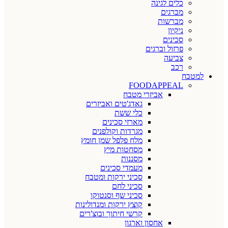
כלים לגינה
מברגים
מברשות
ניקיון
סכינים
פרזול וברגים
צביעה
רכב
למטבח
FOODAPPEAL
אביזרי מטבח
גאדג'טים ואביזרים
כלי ששת
מארזי סכינים
מגרדות וקולפנים
מלח פלפל שמן חומץ
מסחטות מיץ
מסננות
מעמדי סכינים
סכיני ירקות ומטבח
סכיני לחם
סכיני שף וסנטוקו
קוצץ ירקות ומנדולינות
קרשי חיתוך ובוצ'רים
אחסון וארגון