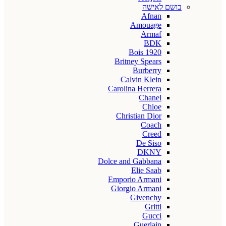
בושם לאישה
Afnan
Amouage
Armaf
BDK
Bois 1920
Britney Spears
Burberry
Calvin Klein
Carolina Herrera
Chanel
Chloe
Christian Dior
Coach
Creed
De Siso
DKNY
Dolce and Gabbana
Elie Saab
Emporio Armani
Giorgio Armani
Givenchy
Gritti
Gucci
Guerlain