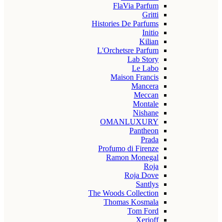
FlaVia Parfum
Gritti
Histories De Parfums
Initio
Kilian
L'Orchetsre Parfum
Lab Story
Le Labo
Maison Francis
Mancera
Meccan
Montale
Nishane
OMANLUXURY
Pantheon
Prada
Profumo di Firenze
Ramon Monegal
Roja
Roja Dove
Santlys
The Woods Collection
Thomas Kosmala
Tom Ford
Xerjoff