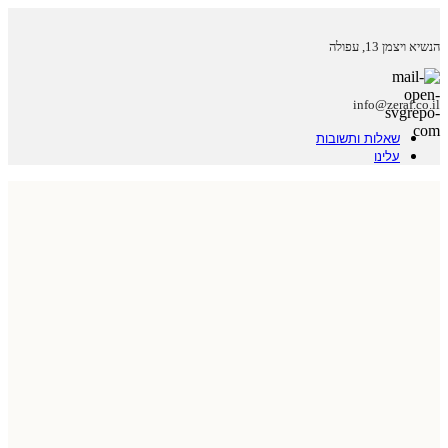
הנשיא ויצמן 13, עפולה
info@zeraf.co.il
שאלות ותשובות
עלינו