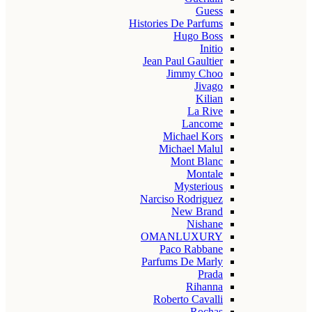
Guess
Histories De Parfums
Hugo Boss
Initio
Jean Paul Gaultier
Jimmy Choo
Jivago
Kilian
La Rive
Lancome
Michael Kors
Michael Malul
Mont Blanc
Montale
Mysterious
Narciso Rodriguez
New Brand
Nishane
OMANLUXURY
Paco Rabbane
Parfums De Marly
Prada
Rihanna
Roberto Cavalli
Rochas