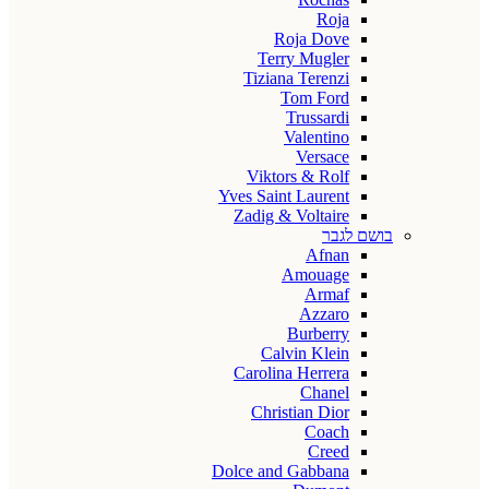
Roja
Roja Dove
Terry Mugler
Tiziana Terenzi
Tom Ford
Trussardi
Valentino
Versace
Viktors & Rolf
Yves Saint Laurent
Zadig & Voltaire
בושם לגבר
Afnan
Amouage
Armaf
Azzaro
Burberry
Calvin Klein
Carolina Herrera
Chanel
Christian Dior
Coach
Creed
Dolce and Gabbana