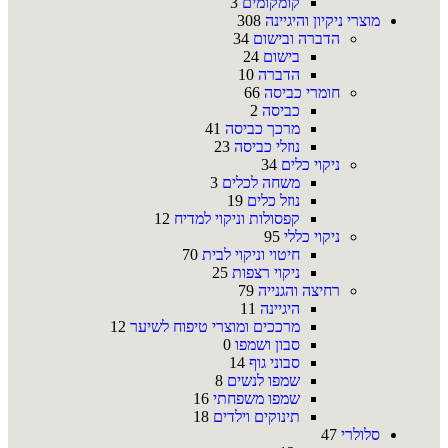
קומקומים
3
מוצרי ניקיון והיגיינה
308
הדברה ובישום
34
בישום
24
הדברה
10
חומרי כביסה
66
כביסה
2
מרכך כביסה
41
נוזלי כביסה
23
ניקוי כלים
34
משחה לכלים
3
נוזל כלים
19
קפסולות וניקוי למדיח
12
ניקוי כללי
95
חיטוי וניקוי לבית
70
ניקוי רצפות
25
רחיצה והגנייה
79
היגיינה
11
מרככים ומוצרי טיפוח לשיער
12
סבון ושמפו
0
סבוני גוף
14
שמפו לנשים
8
שמפו משפחתי
16
תינוקים וילדים
18
סלולרי
47