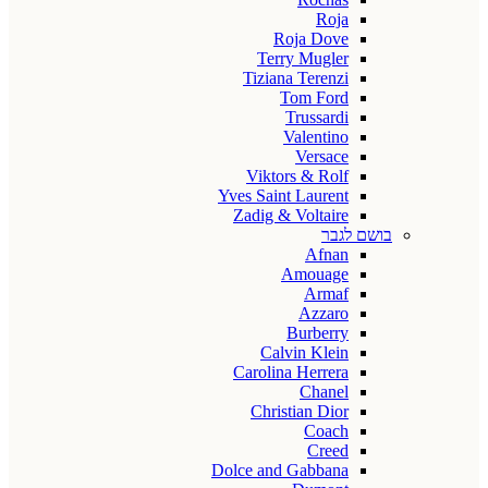
Roja
Roja Dove
Terry Mugler
Tiziana Terenzi
Tom Ford
Trussardi
Valentino
Versace
Viktors & Rolf
Yves Saint Laurent
Zadig & Voltaire
בושם לגבר
Afnan
Amouage
Armaf
Azzaro
Burberry
Calvin Klein
Carolina Herrera
Chanel
Christian Dior
Coach
Creed
Dolce and Gabbana