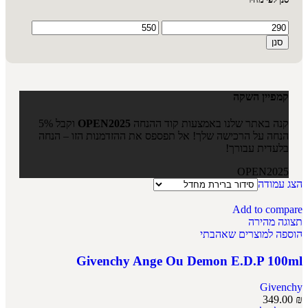
סנן
קמפיין השקה
קנה באתר שלנו באמצעות קוד ההנחה
OPEN2025
וקבל 5%
הנחה על הרכישה שלך! אל תפספס את ההזדמנות הזו – הנחה
בלעדית עבורך!
OPEN2025
הצג עמודה
Add to compare
תצוגה מהירה
הוספה למוצרים שאהבתי
Givenchy Ange Ou Demon E.D.P 100ml
Givenchy
349.00
₪