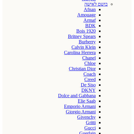
בושם לאישה
Afnan
Amouage
Armaf
BDK
Bois 1920
Britney Spears
Burberry
Calvin Klein
Carolina Herrera
Chanel
Chloe
Christian Dior
Coach
Creed
De Siso
DKNY
Dolce and Gabbana
Elie Saab
Emporio Armani
Giorgio Armani
Givenchy
Gritti
Gucci
Guerlain