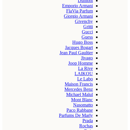
Dumont
Emporio Armani
FlaVia Parfum
Giorgio Armani
Givenchy
Gritti
Gucci
Guess
Hugo Boss
Jacques Bogart
Jean Paul Gaultier
Jivago
Joop Homme
La Rive
LAIKOU
Le Labo
Maison Francis
Mercedes Benz
Michael Malul
Mont Blanc
Nasomatto
Paco Rabbane
Parfums De Marly
Prada
Rochas