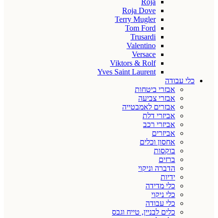
Roja
Roja Dove
Terry Mugler
Tom Ford
Trusardi
Valentino
Versace
Viktors & Rolf
Yves Saint Laurent
כלי עבודה
אבזרי ביטחות
אבזרי צביעה
אבזרים לאמבטייה
אביזרי דלת
אביזרי רכב
אביזרים
אחסון וכלים
בוקסות
ברזים
הדברה וניקוי
ידיות
כלי מדידה
כלי ניקוי
כלי עבודה
כלים לבניין, טייח וגבס