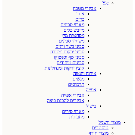
Y.c
אביזרי מטבח
אחר
כדים
מארזי סכינים
מייבש כלים
מסחטות מיץ
משחיזי סכינים
סכיני בשר ודגים
סכיני ירקות ומטבח
סכיני שף וסנטוקו
סכינים מיחודים
קוצץ ירקות ומנדולינות
אירוח והגשה
מגשים
תרמוסים
אפייה
אביזרי אפייה
אביזרים להכנת פיצה
בישול
מארזי סירים
מחבתות
מוצרי חשמל
טוסטרים
מוצרי חורף