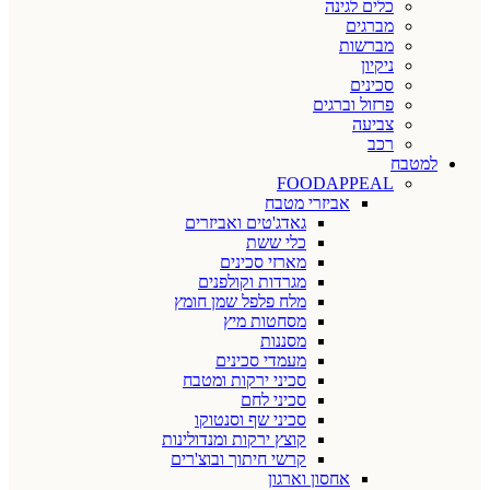
כלים לגינה
מברגים
מברשות
ניקיון
סכינים
פרזול וברגים
צביעה
רכב
למטבח
FOODAPPEAL
אביזרי מטבח
גאדג'טים ואביזרים
כלי ששת
מארזי סכינים
מגרדות וקולפנים
מלח פלפל שמן חומץ
מסחטות מיץ
מסננות
מעמדי סכינים
סכיני ירקות ומטבח
סכיני לחם
סכיני שף וסנטוקו
קוצץ ירקות ומנדולינות
קרשי חיתוך ובוצ'רים
אחסון וארגון