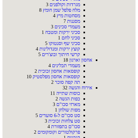
מגרדות וקולפנים
3
מלח פלפל שמן חומץ
8
מסחטות מיץ
4
מסננות
7
מעמדי סכינים
3
סכיני ירקות ומטבח
1
סכיני לחם
1
סכיני שף וסנטוקו
5
קוצץ ירקות ומנדולינות
4
קרשי חיתוך ובוצ'רים
5
אחסון וארגון
18
מעמדי תבלינים
4
קופסאות אחסון זכוכית
2
קופסאות אחסון מפלסטיק
10
תה קפה סוכר
2
אירוח והגשה
32
כוסות שתייה
11
כפות הגשה
2
מארזי סכו"ם
3
מפות שולחן
1
סט סכו"ם ל-6 סועדים
5
סט צלחות זכוכית
3
סכו"ם בתפזורת
4
פרקולטורים וקומקומים
2
קנקנים
1