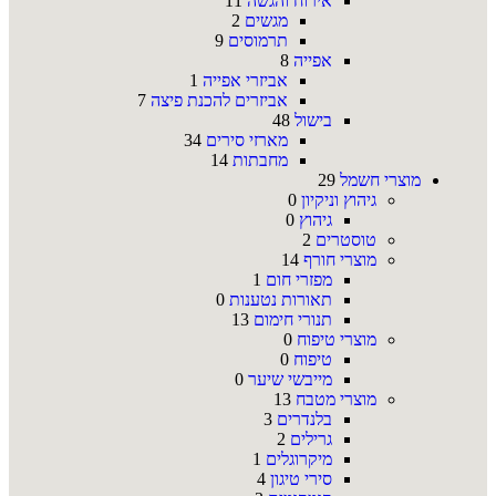
אירוח והגשה
11
מגשים
2
תרמוסים
9
אפייה
8
אביזרי אפייה
1
אביזרים להכנת פיצה
7
בישול
48
מארזי סירים
34
מחבתות
14
מוצרי חשמל
29
גיהוץ וניקיון
0
גיהוץ
0
טוסטרים
2
מוצרי חורף
14
מפזרי חום
1
תאורות נטענות
0
תנורי חימום
13
מוצרי טיפוח
0
טיפוח
0
מייבשי שיער
0
מוצרי מטבח
13
בלנדרים
3
גרילים
2
מיקרוגלים
1
סירי טיגון
4