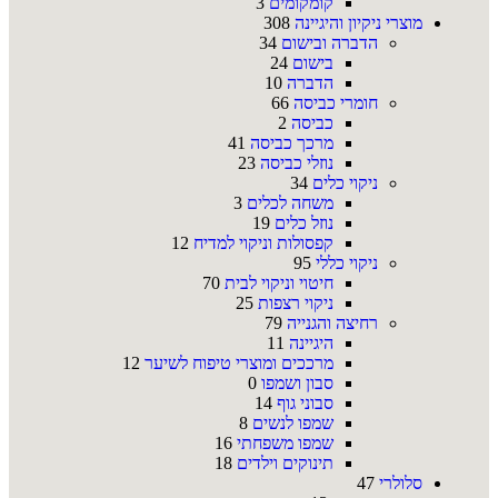
קומקומים
3
מוצרי ניקיון והיגיינה
308
הדברה ובישום
34
בישום
24
הדברה
10
חומרי כביסה
66
כביסה
2
מרכך כביסה
41
נוזלי כביסה
23
ניקוי כלים
34
משחה לכלים
3
נוזל כלים
19
קפסולות וניקוי למדיח
12
ניקוי כללי
95
חיטוי וניקוי לבית
70
ניקוי רצפות
25
רחיצה והגנייה
79
היגיינה
11
מרככים ומוצרי טיפוח לשיער
12
סבון ושמפו
0
סבוני גוף
14
שמפו לנשים
8
שמפו משפחתי
16
תינוקים וילדים
18
סלולרי
47