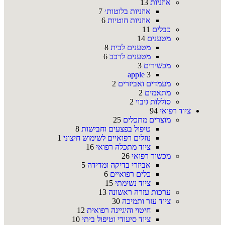
אוזניות
13
אוזניות בלוטות׳
7
אוזניות חוטיות
6
כבלים
11
מטענים
14
מטענים לבית
8
מטענים לרכב
6
מכשירים
3
apple
3
מעמדים ואביזרים
2
מתאמים
2
סוללות גיבוי
2
ציוד רפואי
94
מוצרים מתכלים
25
טיפול בפצעים וחבישות
8
נוזלים רפואיים לשימוש חיצוני
1
ציוד מתכלה רפואי
16
מכשור רפואי
26
אביזרי בדיקה ומדידה
5
כלים רפואיים
6
ציוד נשימתי
15
ערכות עזרה ראשונה
13
ציוד עזר ותמיכה
30
חיטוי והיגיינה רפואית
12
ציוד סיעודי וטיפול ביתי
10