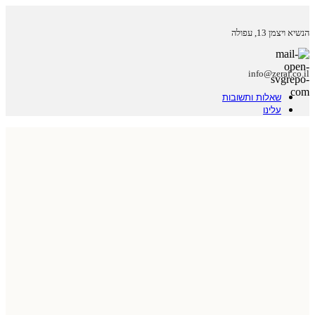
הנשיא ויצמן 13, עפולה
info@zeraf.co.il
שאלות ותשובות
עלינו