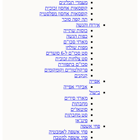
מעמדי תבלינים
קופסאות אחסון זכוכית
קופסאות אחסון מפלסטיק
תה קפה סוכר
אירוח והגשה
כוסות שתייה
כפות הגשה
מארזי סכו"ם
מפות שולחן
סט סכו"ם ל-6 סועדים
סט צלחות זכוכית
סכו"ם בתפזורת
פרקולטורים וקומקומים
קנקנים
אפייה
אביזרי אפייה
בישול
מארזי סירים
מחבתות
סוטאז'ים
סט מחבתות
פינג'אן
פחי אשפה
פחי אשפה לאמבטיה
פחי אשפה למטבח