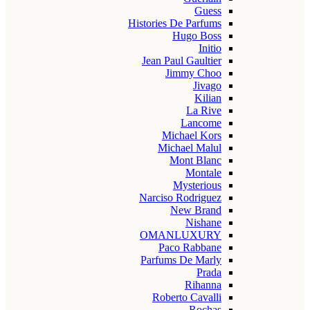
Guess
Histories De Parfums
Hugo Boss
Initio
Jean Paul Gaultier
Jimmy Choo
Jivago
Kilian
La Rive
Lancome
Michael Kors
Michael Malul
Mont Blanc
Montale
Mysterious
Narciso Rodriguez
New Brand
Nishane
OMANLUXURY
Paco Rabbane
Parfums De Marly
Prada
Rihanna
Roberto Cavalli
Rochas