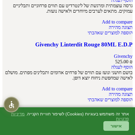
הוסף לעגלה
גרסה עוצמתית ומרגשת של לינטרדיט עם תווים פרחוניים ותבליניים
עמוקים. מתאים לערבים מיוחדים ולאישה נועזת.
Add to compare
תצוגה מהירה
הוספה למוצרים שאהבתי
Givenchy Linterdit Rouge 80ML E.D.P
Givenchy
525.00
₪
הוסף לעגלה
בושם חושני ונועז עם תווים של פרחים אדומים ותבלינים מפתים. מושלם
לאישה שמחפשת ניחוח יוצא דופן.
Add to compare
תצוגה מהירה
הוספה למוצרים שאהבתי
Organza By Givenchy E.D.P 100ML
אתר זה משתמש בעוגיות (Cookies) לשיפור חוויית הקנייה.
מדיניות
פרטיות
Givenchy
אישור
299.00
₪
הוסף לעגלה