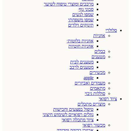
מרככים ומוצרי טיפוח לשיער
סבוני גוף
שמפו לנשים
שמפו משפחתי
תינוקים וילדים
סלולרי
אוזניות
אוזניות בלוטות׳
אוזניות חוטיות
כבלים
מטענים
מטענים לבית
מטענים לרכב
מכשירים
apple
מעמדים ואביזרים
מתאמים
סוללות גיבוי
ציוד רפואי
מוצרים מתכלים
טיפול בפצעים וחבישות
נוזלים רפואיים לשימוש חיצוני
ציוד מתכלה רפואי
מכשור רפואי
אביזרי בדיקה ומדידה