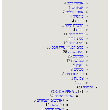
אביזרי רכב
4
אביזרים
1
אחסון וכלים
7
בוקסות
4
ברזים
4
הדברה וניקוי
1
ידיות
4
כלי מדידה
11
כלי ניקוי
4
כלי עבודה
10
כלים לבניין, טייח וגבס
85
כלים לגינה
28
מברגים
25
מברשות
17
ניקיון
5
סכינים
3
פרזול וברגים
8
צביעה
1
רכב
2
למטבח
320
FOODAPPEAL
181
אביזרי מטבח
62
גאדג'טים ואביזרים
6
כלי ששת
12
מארזי סכינים
3