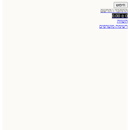
חיפוש
התחבר \ הרשם
0.00
₪
0
השווה
רשימת מועדפים