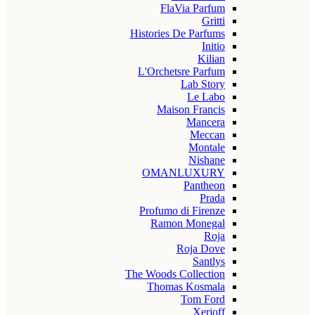
FlaVia Parfum
Gritti
Histories De Parfums
Initio
Kilian
L'Orchetsre Parfum
Lab Story
Le Labo
Maison Francis
Mancera
Meccan
Montale
Nishane
OMANLUXURY
Pantheon
Prada
Profumo di Firenze
Ramon Monegal
Roja
Roja Dove
Santlys
The Woods Collection
Thomas Kosmala
Tom Ford
Xerjoff