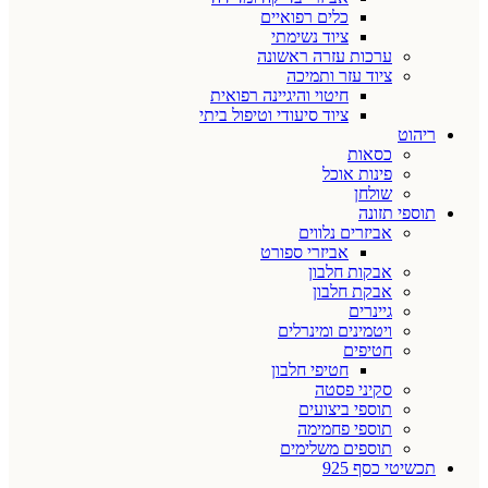
כלים רפואיים
ציוד נשימתי
ערכות עזרה ראשונה
ציוד עזר ותמיכה
חיטוי והיגיינה רפואית
ציוד סיעודי וטיפול ביתי
ריהוט
כסאות
פינות אוכל
שולחן
תוספי תזונה
אביזרים נלווים
אביזרי ספורט
אבקות חלבון
אבקת חלבון
גיינרים
ויטמינים ומינרלים
חטיפים
חטיפי חלבון
סקיני פסטה
תוספי ביצועים
תוספי פחמימה
תוספים משלימים
תכשיטי כסף 925