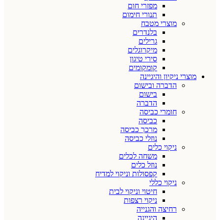
מפזרי חום
תנורי חימום
מוצרי מטבח
בלנדרים
גרילים
מיקרוגלים
סירי טיגון
קומקומים
מוצרי ניקיון והיגיינה
הדברה ובישום
בישום
הדברה
חומרי כביסה
כביסה
מרכך כביסה
נוזלי כביסה
ניקוי כלים
משחה לכלים
נוזל כלים
קפסולות וניקוי למדיח
ניקוי כללי
חיטוי וניקוי לבית
ניקוי רצפות
רחיצה והגנייה
היגיינה