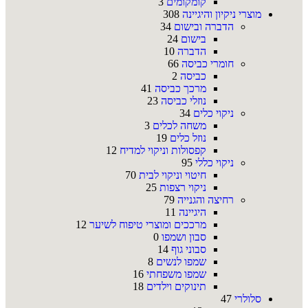
קומקומים
3
מוצרי ניקיון והיגיינה
308
הדברה ובישום
34
בישום
24
הדברה
10
חומרי כביסה
66
כביסה
2
מרכך כביסה
41
נוזלי כביסה
23
ניקוי כלים
34
משחה לכלים
3
נוזל כלים
19
קפסולות וניקוי למדיח
12
ניקוי כללי
95
חיטוי וניקוי לבית
70
ניקוי רצפות
25
רחיצה והגנייה
79
היגיינה
11
מרככים ומוצרי טיפוח לשיער
12
סבון ושמפו
0
סבוני גוף
14
שמפו לנשים
8
שמפו משפחתי
16
תינוקים וילדים
18
סלולרי
47