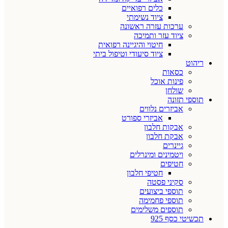
כלים רפואיים
ציוד נשימתי
ערכות עזרה ראשונה
ציוד עזר ותמיכה
חיטוי והיגיינה רפואית
ציוד סיעודי וטיפול ביתי
ריהוט
כסאות
פינות אוכל
שולחן
תוספי תזונה
אביזרים נלווים
אביזרי ספורט
אבקות חלבון
אבקת חלבון
גיינרים
ויטמינים ומינרלים
חטיפים
חטיפי חלבון
סקיני פסטה
תוספי ביצועים
תוספי פחמימה
תוספים משלימים
תכשיטי כסף 925