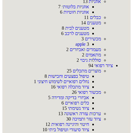
אוזניות
13
אוזניות בלוטות׳
7
אוזניות חוטיות
6
כבלים
11
מטענים
14
מטענים לבית
8
מטענים לרכב
6
מכשירים
3
apple
3
מעמדים ואביזרים
2
מתאמים
2
סוללות גיבוי
2
ציוד רפואי
94
מוצרים מתכלים
25
טיפול בפצעים וחבישות
8
נוזלים רפואיים לשימוש חיצוני
1
ציוד מתכלה רפואי
16
מכשור רפואי
26
אביזרי בדיקה ומדידה
5
כלים רפואיים
6
ציוד נשימתי
15
ערכות עזרה ראשונה
13
ציוד עזר ותמיכה
30
חיטוי והיגיינה רפואית
12
ציוד סיעודי וטיפול ביתי
10