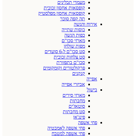
מעמדי תבלינים
קופסאות אחסון זכוכית
קופסאות אחסון מפלסטיק
תה קפה סוכר
אירוח והגשה
כוסות שתייה
כפות הגשה
מארזי סכו"ם
מפות שולחן
סט סכו"ם ל-6 סועדים
סט צלחות זכוכית
סכו"ם בתפזורת
פרקולטורים וקומקומים
קנקנים
אפייה
אביזרי אפייה
בישול
מארזי סירים
מחבתות
סוטאז'ים
סט מחבתות
פינג'אן
פחי אשפה
פחי אשפה לאמבטיה
פחי אשפה למטבח