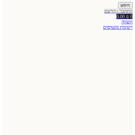
חיפוש
התחבר \ הרשם
0.00
₪
0
השווה
רשימת מועדפים