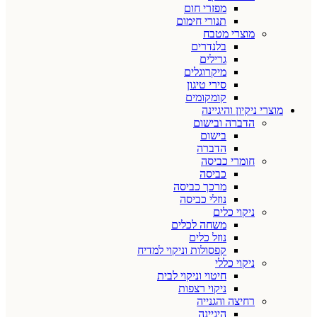
מפזרי חום
תנורי חימום
מוצרי מטבח
בלנדרים
גרילים
מיקרוגלים
סירי טיגון
קומקומים
מוצרי ניקיון והיגיינה
הדברה ובישום
בישום
הדברה
חומרי כביסה
כביסה
מרכך כביסה
נוזלי כביסה
ניקוי כלים
משחה לכלים
נוזל כלים
קפסולות וניקוי למדיח
ניקוי כללי
חיטוי וניקוי לבית
ניקוי רצפות
רחיצה והגנייה
היגיינה