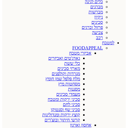
כלים לגינה
מברגים
מברשות
ניקיון
סכינים
פרזול וברגים
צביעה
רכב
למטבח
FOODAPPEAL
אביזרי מטבח
גאדג'טים ואביזרים
כלי ששת
מארזי סכינים
מגרדות וקולפנים
מלח פלפל שמן חומץ
מסחטות מיץ
מסננות
מעמדי סכינים
סכיני ירקות ומטבח
סכיני לחם
סכיני שף וסנטוקו
קוצץ ירקות ומנדולינות
קרשי חיתוך ובוצ'רים
אחסון וארגון