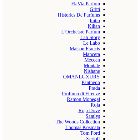
FlaVia Parfum
Gritti
Histories De Parfums
Initio
Kilian
L'Orchetsre Parfum
Lab Story
Le Labo
Maison Francis
Mancera
Meccan
Montale
Nishane
OMANLUXURY
Pantheon
Prada
Profumo di Firenze
Ramon Monegal
Roja
Roja Dove
Santlys
The Woods Collection
Thomas Kosmala
Tom Ford
Xerjoff