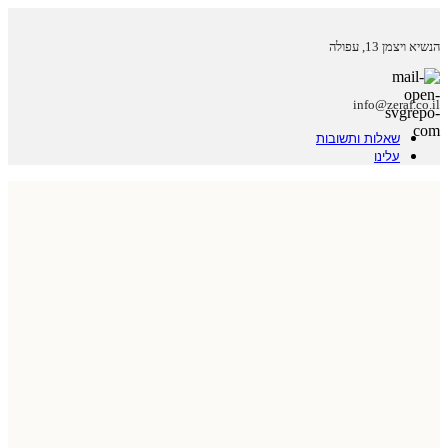
הנשיא ויצמן 13, עפולה
info@zeraf.co.il
שאלות ותשובות
עלינו