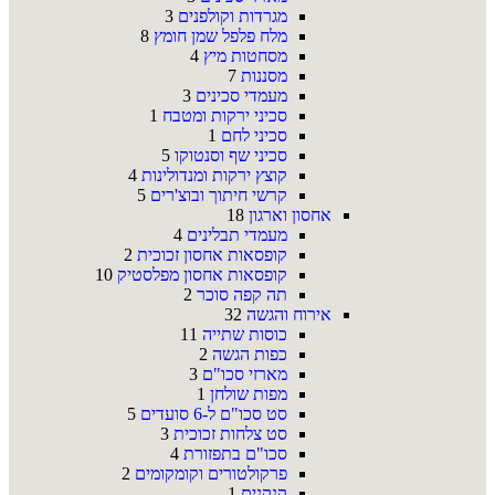
מגרדות וקולפנים
3
מלח פלפל שמן חומץ
8
מסחטות מיץ
4
מסננות
7
מעמדי סכינים
3
סכיני ירקות ומטבח
1
סכיני לחם
1
סכיני שף וסנטוקו
5
קוצץ ירקות ומנדולינות
4
קרשי חיתוך ובוצ'רים
5
אחסון וארגון
18
מעמדי תבלינים
4
קופסאות אחסון זכוכית
2
קופסאות אחסון מפלסטיק
10
תה קפה סוכר
2
אירוח והגשה
32
כוסות שתייה
11
כפות הגשה
2
מארזי סכו"ם
3
מפות שולחן
1
סט סכו"ם ל-6 סועדים
5
סט צלחות זכוכית
3
סכו"ם בתפזורת
4
פרקולטורים וקומקומים
2
קנקנים
1