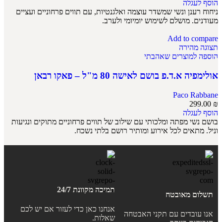
הוסף לעגלה
ניחוח רענן ונשי שמשדר עוצמה ואלגנטיות, עם תווים פרחוניים ועציים
מעודנים. מושלם לשימוש יומיומי ולערב.
Add to compare
תצוגה מהירה
הוספה למוצרים שאהבתי
אולימפיה א.ד.פ בושם לאישה 80 מ"ל – פאקו רבאן
Paco Rabbane
299.00
₪
הוסף לעגלה
בושם נשי מפתה ומלכותי עם שילוב של תווים פרחוניים מתוקים ונגיעות
וניל. מתאים לכל אירוע ומותיר רושם בלתי נשכח.
תמיכה מקוונת 24/7
תשלום מאובטח
אנחנו כאן כדי לעזור אם יש לכם
אנו עובדים עם תקני האבטחה
שאלות.