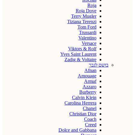
Roja
Roja Dove
Terry Mugler
Tiziana Terenzi
Tom Ford
Trussardi
Valentino
Versace
Viktors & Rolf
Yves Saint Laurent
Zadig & Voltaire
בושם לגבר
Afnan
Amouage
Armaf
Azzaro
Burberry
Calvin Klein
Carolina Herrera
Chanel
Christian Dior
Coach
Creed
Dolce and Gabbana