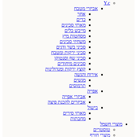
Y.c
אביזרי מטבח
אחר
כדים
מארזי סכינים
מייבש כלים
מסחטות מיץ
משחיזי סכינים
סכיני בשר ודגים
סכיני ירקות ומטבח
סכיני שף וסנטוקו
סכינים מיחודים
קוצץ ירקות ומנדולינות
אירוח והגשה
מגשים
תרמוסים
אפייה
אביזרי אפייה
אביזרים להכנת פיצה
בישול
מארזי סירים
מחבתות
מוצרי חשמל
טוסטרים
מוצרי חורף