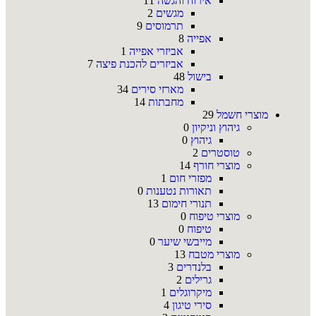
אירוח והגשה
11
מגשים
2
תרמוסים
9
אפייה
8
אביזרי אפייה
1
אביזרים להכנת פיצה
7
בישול
48
מארזי סירים
34
מחבתות
14
מוצרי חשמל
29
גיהוץ וניקיון
0
גיהוץ
0
טוסטרים
2
מוצרי חורף
14
מפזרי חום
1
תאורות נטענות
0
תנורי חימום
13
מוצרי טיפוח
0
טיפוח
0
מייבשי שיער
0
מוצרי מטבח
13
בלנדרים
3
גרילים
2
מיקרוגלים
1
סירי טיגון
4