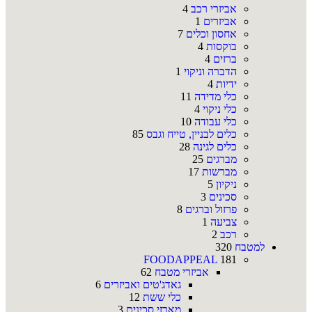
אביזרי רכב
4
אביזרים
1
אחסון וכלים
7
בוקסות
4
ברזים
4
הדברה וניקוי
1
ידיות
4
כלי מדידה
11
כלי ניקוי
4
כלי עבודה
10
כלים לבניין, טייח וגבס
85
כלים לגינה
28
מברגים
25
מברשות
17
ניקיון
5
סכינים
3
פרזול וברגים
8
צביעה
1
רכב
2
למטבח
320
FOODAPPEAL
181
אביזרי מטבח
62
גאדג'טים ואביזרים
6
כלי ששת
12
מארזי סכינים
3