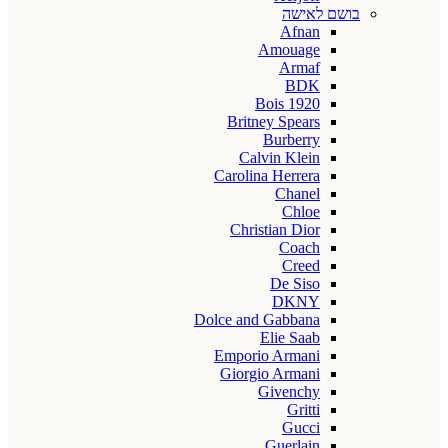
בושם לאישה
Afnan
Amouage
Armaf
BDK
Bois 1920
Britney Spears
Burberry
Calvin Klein
Carolina Herrera
Chanel
Chloe
Christian Dior
Coach
Creed
De Siso
DKNY
Dolce and Gabbana
Elie Saab
Emporio Armani
Giorgio Armani
Givenchy
Gritti
Gucci
Guerlain