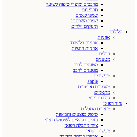
מרככים ומוצרי טיפוח לשיער
סבוני גוף
שמפו לנשים
שמפו משפחתי
תינוקים וילדים
סלולרי
אוזניות
אוזניות בלוטות׳
אוזניות חוטיות
כבלים
מטענים
מטענים לבית
מטענים לרכב
מכשירים
apple
מעמדים ואביזרים
מתאמים
סוללות גיבוי
ציוד רפואי
מוצרים מתכלים
טיפול בפצעים וחבישות
נוזלים רפואיים לשימוש חיצוני
ציוד מתכלה רפואי
מכשור רפואי
אביזרי בדיקה ומדידה