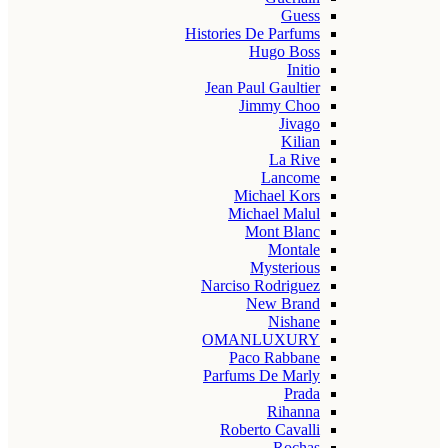
Guess
Histories De Parfums
Hugo Boss
Initio
Jean Paul Gaultier
Jimmy Choo
Jivago
Kilian
La Rive
Lancome
Michael Kors
Michael Malul
Mont Blanc
Montale
Mysterious
Narciso Rodriguez
New Brand
Nishane
OMANLUXURY
Paco Rabbane
Parfums De Marly
Prada
Rihanna
Roberto Cavalli
Rochas