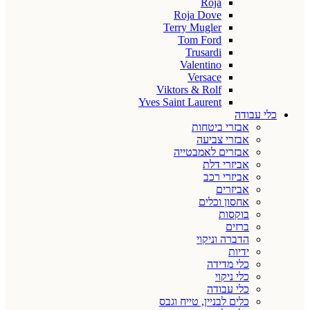
Roja
Roja Dove
Terry Mugler
Tom Ford
Trusardi
Valentino
Versace
Viktors & Rolf
Yves Saint Laurent
כלי עבודה
אבזרי ביטחות
אבזרי צביעה
אבזרים לאמבטייה
אביזרי דלת
אביזרי רכב
אביזרים
אחסון וכלים
בוקסות
ברזים
הדברה וניקוי
ידיות
כלי מדידה
כלי ניקוי
כלי עבודה
כלים לבניין, טייח וגבס