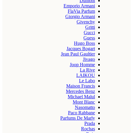
Dumont
Emporio Armani
FlaVia Parfum
Giorgio Armani
Givenchy
Gritti
Gucci
Guess
Hugo Boss
Jacques Bogart
Jean Paul Gaultier
Jivago
Joop Homme
La Rive
LAIKOU
Le Labo
Maison Francis
Mercedes Benz
Michael Malul
Mont Blanc
Nasomatto
Paco Rabbane
Parfums De Marly
Prada
Rochas