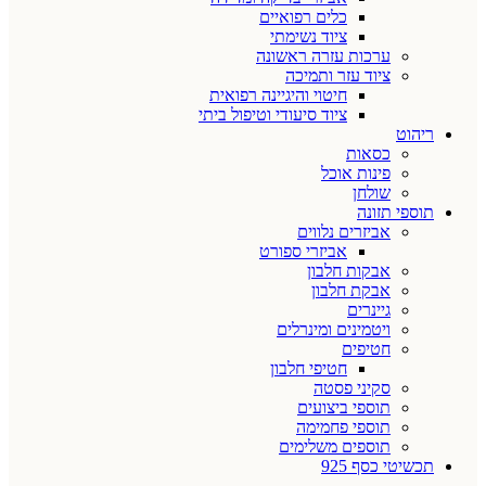
כלים רפואיים
ציוד נשימתי
ערכות עזרה ראשונה
ציוד עזר ותמיכה
חיטוי והיגיינה רפואית
ציוד סיעודי וטיפול ביתי
ריהוט
כסאות
פינות אוכל
שולחן
תוספי תזונה
אביזרים נלווים
אביזרי ספורט
אבקות חלבון
אבקת חלבון
גיינרים
ויטמינים ומינרלים
חטיפים
חטיפי חלבון
סקיני פסטה
תוספי ביצועים
תוספי פחמימה
תוספים משלימים
תכשיטי כסף 925