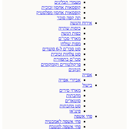
מעמדי תבלינים
קופסאות אחסון זכוכית
קופסאות אחסון מפלסטיק
תה קפה סוכר
אירוח והגשה
כוסות שתייה
כפות הגשה
מארזי סכו"ם
מפות שולחן
סט סכו"ם ל-6 סועדים
סט צלחות זכוכית
סכו"ם בתפזורת
פרקולטורים וקומקומים
קנקנים
אפייה
אביזרי אפייה
בישול
מארזי סירים
מחבתות
סוטאז'ים
סט מחבתות
פינג'אן
פחי אשפה
פחי אשפה לאמבטיה
פחי אשפה למטבח