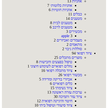
אוזניות
13
אוזניות בלוטות׳
7
אוזניות חוטיות
6
כבלים
11
מטענים
14
מטענים לבית
8
מטענים לרכב
6
מכשירים
3
apple
3
מעמדים ואביזרים
2
מתאמים
2
סוללות גיבוי
2
ציוד רפואי
94
מוצרים מתכלים
25
טיפול בפצעים וחבישות
8
נוזלים רפואיים לשימוש חיצוני
1
ציוד מתכלה רפואי
16
מכשור רפואי
26
אביזרי בדיקה ומדידה
5
כלים רפואיים
6
ציוד נשימתי
15
ערכות עזרה ראשונה
13
ציוד עזר ותמיכה
30
חיטוי והיגיינה רפואית
12
ציוד סיעודי וטיפול ביתי
10