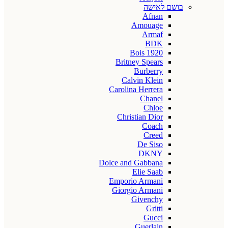
בושם לאישה
Afnan
Amouage
Armaf
BDK
Bois 1920
Britney Spears
Burberry
Calvin Klein
Carolina Herrera
Chanel
Chloe
Christian Dior
Coach
Creed
De Siso
DKNY
Dolce and Gabbana
Elie Saab
Emporio Armani
Giorgio Armani
Givenchy
Gritti
Gucci
Guerlain