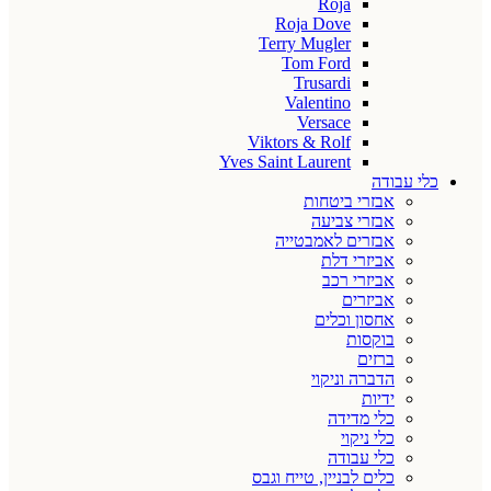
Roja
Roja Dove
Terry Mugler
Tom Ford
Trusardi
Valentino
Versace
Viktors & Rolf
Yves Saint Laurent
כלי עבודה
אבזרי ביטחות
אבזרי צביעה
אבזרים לאמבטייה
אביזרי דלת
אביזרי רכב
אביזרים
אחסון וכלים
בוקסות
ברזים
הדברה וניקוי
ידיות
כלי מדידה
כלי ניקוי
כלי עבודה
כלים לבניין, טייח וגבס