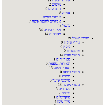
אירוח והגשה
11
מגשים
2
תרמוסים
9
אפייה
8
אביזרי אפייה
1
אביזרים להכנת פיצה
7
בישול
48
מארזי סירים
34
מחבתות
14
מוצרי חשמל
29
גיהוץ וניקיון
0
גיהוץ
0
טוסטרים
2
מוצרי חורף
14
מפזרי חום
1
תאורות נטענות
0
תנורי חימום
13
מוצרי טיפוח
0
טיפוח
0
מייבשי שיער
0
מוצרי מטבח
13
בלנדרים
3
גרילים
2
מיקרוגלים
1
סירי טיגון
4