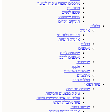
מרככים ומוצרי טיפוח לשיער
סבוני גוף
שמפו לנשים
שמפו משפחתי
תינוקים וילדים
סלולרי
אוזניות
אוזניות בלוטות׳
אוזניות חוטיות
כבלים
מטענים
מטענים לבית
מטענים לרכב
מכשירים
apple
מעמדים ואביזרים
מתאמים
סוללות גיבוי
ציוד רפואי
מוצרים מתכלים
טיפול בפצעים וחבישות
נוזלים רפואיים לשימוש חיצוני
ציוד מתכלה רפואי
מכשור רפואי
אביזרי בדיקה ומדידה