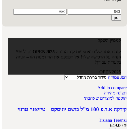
סנן
קמפיין השקה
קנה באתר שלנו באמצעות קוד ההנחה
OPEN2025
וקבל 5%
הנחה על הרכישה שלך! אל תפספס את ההזדמנות הזו – הנחה
בלעדית עבורך!
OPEN2025
הצג עמודה
Add to compare
תצוגה מהירה
הוספה למוצרים שאהבתי
קירקה א.ד.פ 100 מ”ל בושם יוניסקס – טיזיאנה טרנזי
Tiziana Terenzi
649.00
₪