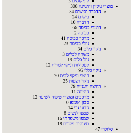
קומקומים
3
מוצרי ניקיון והיגיינה
308
הדברה ובישום
34
בישום
24
הדברה
10
חומרי כביסה
66
כביסה
2
מרכך כביסה
41
נוזלי כביסה
23
ניקוי כלים
34
משחה לכלים
3
נוזל כלים
19
קפסולות וניקוי למדיח
12
ניקוי כללי
95
חיטוי וניקוי לבית
70
ניקוי רצפות
25
רחיצה והגנייה
79
היגיינה
11
מרככים ומוצרי טיפוח לשיער
12
סבון ושמפו
0
סבוני גוף
14
שמפו לנשים
8
שמפו משפחתי
16
תינוקים וילדים
18
סלולרי
47