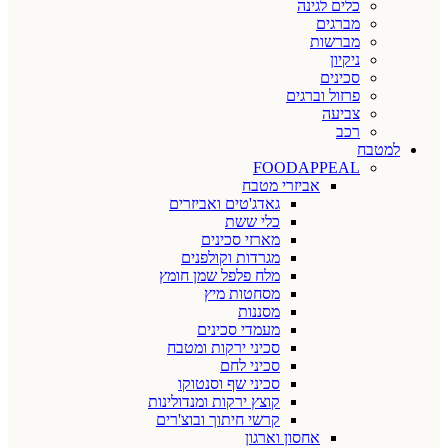
כלים לגינה
מברגים
מברשות
ניקיון
סכינים
פרזול וברגים
צביעה
רכב
למטבח
FOODAPPEAL
אביזרי מטבח
גאדג'טים ואביזרים
כלי ששת
מארזי סכינים
מגרדות וקולפנים
מלח פלפל שמן חומץ
מסחטות מיץ
מסננות
מעמדי סכינים
סכיני ירקות ומטבח
סכיני לחם
סכיני שף וסנטוקו
קוצץ ירקות ומנדולינות
קרשי חיתוך ובוצ'רים
אחסון וארגון