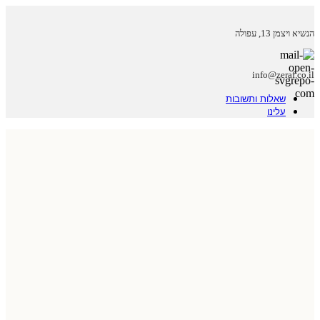
הנשיא ויצמן 13, עפולה
info@zeraf.co.il
שאלות ותשובות
עלינו