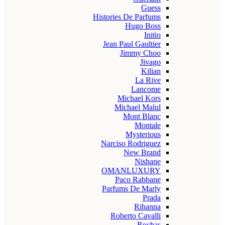
Guess
Histories De Parfums
Hugo Boss
Initio
Jean Paul Gaultier
Jimmy Choo
Jivago
Kilian
La Rive
Lancome
Michael Kors
Michael Malul
Mont Blanc
Montale
Mysterious
Narciso Rodriguez
New Brand
Nishane
OMANLUXURY
Paco Rabbane
Parfums De Marly
Prada
Rihanna
Roberto Cavalli
Rochas