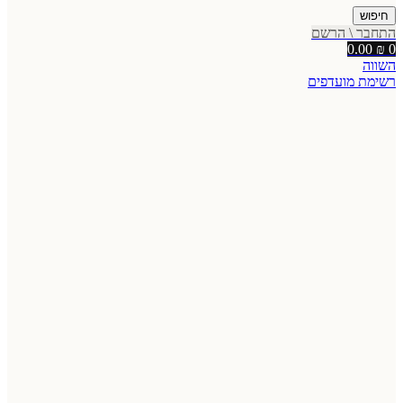
חיפוש
התחבר \ הרשם
0.00
₪
0
השווה
רשימת מועדפים