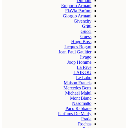
Dumont
Emporio Armani
FlaVia Parfum
Giorgio Armani
Givenchy
Gritti
Gucci
Guess
Hugo Boss
Jacques Bogart
Jean Paul Gaultier
Jivago
Joop Homme
La Rive
LAIKOU
Le Labo
Maison Francis
Mercedes Benz
Michael Malul
Mont Blanc
Nasomatto
Paco Rabbane
Parfums De Marly
Prada
Rochas