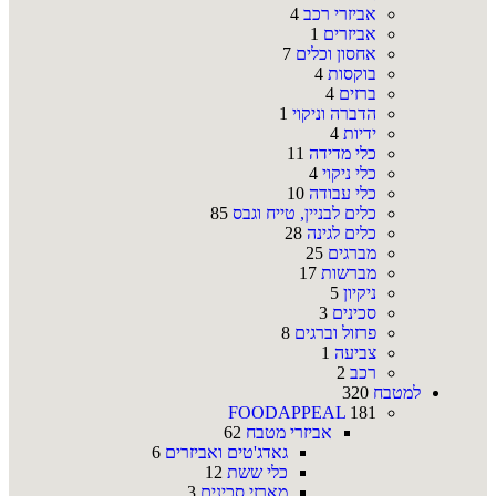
אביזרי רכב
4
אביזרים
1
אחסון וכלים
7
בוקסות
4
ברזים
4
הדברה וניקוי
1
ידיות
4
כלי מדידה
11
כלי ניקוי
4
כלי עבודה
10
כלים לבניין, טייח וגבס
85
כלים לגינה
28
מברגים
25
מברשות
17
ניקיון
5
סכינים
3
פרזול וברגים
8
צביעה
1
רכב
2
למטבח
320
FOODAPPEAL
181
אביזרי מטבח
62
גאדג'טים ואביזרים
6
כלי ששת
12
מארזי סכינים
3