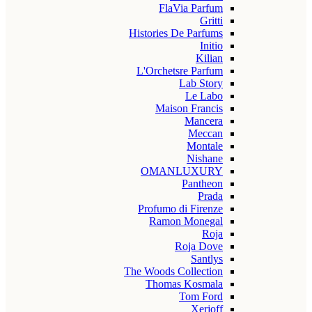
FlaVia Parfum
Gritti
Histories De Parfums
Initio
Kilian
L'Orchetsre Parfum
Lab Story
Le Labo
Maison Francis
Mancera
Meccan
Montale
Nishane
OMANLUXURY
Pantheon
Prada
Profumo di Firenze
Ramon Monegal
Roja
Roja Dove
Santlys
The Woods Collection
Thomas Kosmala
Tom Ford
Xerjoff