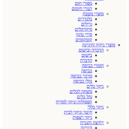
מפזרי חום
תנורי חימום
מוצרי מטבח
בלנדרים
גרילים
מיקרוגלים
סירי טיגון
קומקומים
מוצרי ניקיון והיגיינה
הדברה ובישום
בישום
הדברה
חומרי כביסה
כביסה
מרכך כביסה
נוזלי כביסה
ניקוי כלים
משחה לכלים
נוזל כלים
קפסולות וניקוי למדיח
ניקוי כללי
חיטוי וניקוי לבית
ניקוי רצפות
רחיצה והגנייה
היגיינה