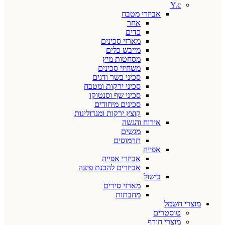
Y.c
אביזרי מטבח
אחר
כדים
מארזי סכינים
מייבש כלים
מסחטות מיץ
משחיזי סכינים
סכיני בשר ודגים
סכיני ירקות ומטבח
סכיני שף וסנטוקו
סכינים מיחודים
קוצץ ירקות ומנדולינות
אירוח והגשה
מגשים
תרמוסים
אפייה
אביזרי אפייה
אביזרים להכנת פיצה
בישול
מארזי סירים
מחבתות
מוצרי חשמל
טוסטרים
מוצרי חורף