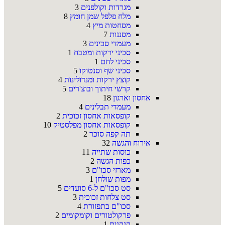
מגרדות וקולפנים
3
מלח פלפל שמן חומץ
8
מסחטות מיץ
4
מסננות
7
מעמדי סכינים
3
סכיני ירקות ומטבח
1
סכיני לחם
1
סכיני שף וסנטוקו
5
קוצץ ירקות ומנדולינות
4
קרשי חיתוך ובוצ'רים
5
אחסון וארגון
18
מעמדי תבלינים
4
קופסאות אחסון זכוכית
2
קופסאות אחסון מפלסטיק
10
תה קפה סוכר
2
אירוח והגשה
32
כוסות שתייה
11
כפות הגשה
2
מארזי סכו"ם
3
מפות שולחן
1
סט סכו"ם ל-6 סועדים
5
סט צלחות זכוכית
3
סכו"ם בתפזורת
4
פרקולטורים וקומקומים
2
קנקנים
1