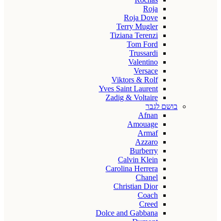
Roja
Roja Dove
Terry Mugler
Tiziana Terenzi
Tom Ford
Trussardi
Valentino
Versace
Viktors & Rolf
Yves Saint Laurent
Zadig & Voltaire
בושם לגבר
Afnan
Amouage
Armaf
Azzaro
Burberry
Calvin Klein
Carolina Herrera
Chanel
Christian Dior
Coach
Creed
Dolce and Gabbana