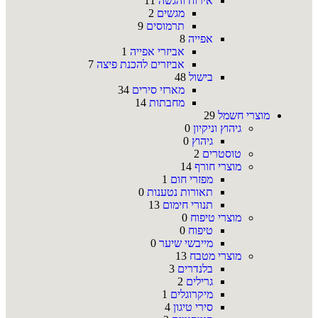
אירוח והגשה
11
מגשים
2
תרמוסים
9
אפייה
8
אביזרי אפייה
1
אביזרים להכנת פיצה
7
בישול
48
מארזי סירים
34
מחבתות
14
מוצרי חשמל
29
גיהוץ וניקיון
0
גיהוץ
0
טוסטרים
2
מוצרי חורף
14
מפזרי חום
1
תאורות נטענות
0
תנורי חימום
13
מוצרי טיפוח
0
טיפוח
0
מייבשי שיער
0
מוצרי מטבח
13
בלנדרים
3
גרילים
2
מיקרוגלים
1
סירי טיגון
4