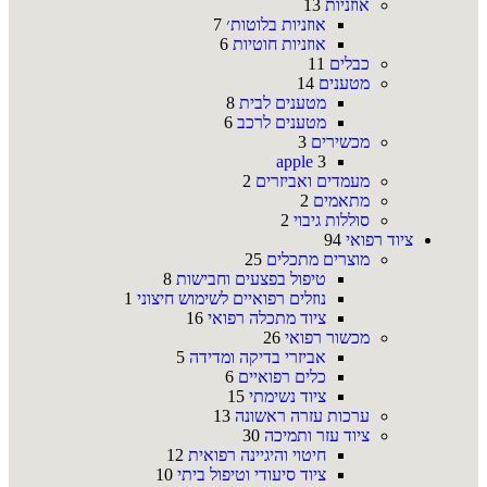
אוזניות
13
אוזניות בלוטות׳
7
אוזניות חוטיות
6
כבלים
11
מטענים
14
מטענים לבית
8
מטענים לרכב
6
מכשירים
3
apple
3
מעמדים ואביזרים
2
מתאמים
2
סוללות גיבוי
2
ציוד רפואי
94
מוצרים מתכלים
25
טיפול בפצעים וחבישות
8
נוזלים רפואיים לשימוש חיצוני
1
ציוד מתכלה רפואי
16
מכשור רפואי
26
אביזרי בדיקה ומדידה
5
כלים רפואיים
6
ציוד נשימתי
15
ערכות עזרה ראשונה
13
ציוד עזר ותמיכה
30
חיטוי והיגיינה רפואית
12
ציוד סיעודי וטיפול ביתי
10