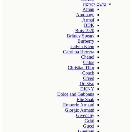
בושם לאישה
Afnan
Amouage
Armaf
BDK
Bois 1920
Britney Spears
Burberry
Calvin Klein
Carolina Herrera
Chanel
Chloe
Christian Dior
Coach
Creed
De Siso
DKNY
Dolce and Gabbana
Elie Saab
Emporio Armani
Giorgio Armani
Givenchy
Gritti
Gucci
Guerlain