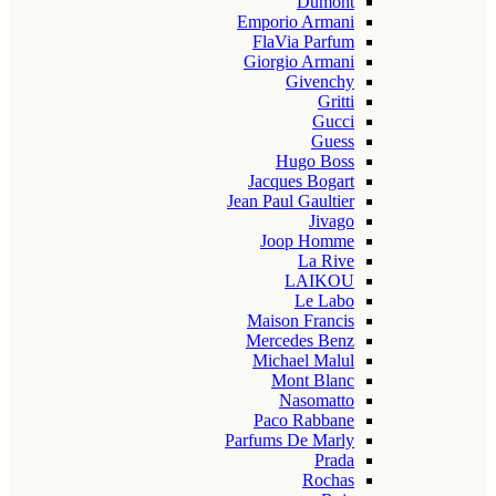
Dumont
Emporio Armani
FlaVia Parfum
Giorgio Armani
Givenchy
Gritti
Gucci
Guess
Hugo Boss
Jacques Bogart
Jean Paul Gaultier
Jivago
Joop Homme
La Rive
LAIKOU
Le Labo
Maison Francis
Mercedes Benz
Michael Malul
Mont Blanc
Nasomatto
Paco Rabbane
Parfums De Marly
Prada
Rochas