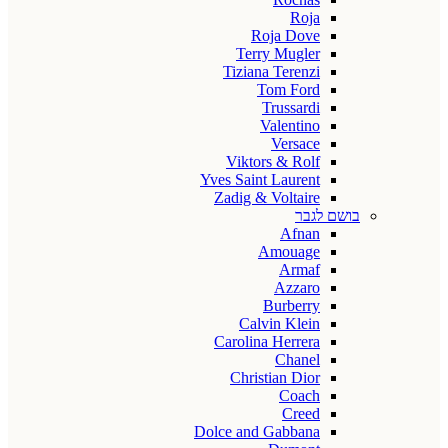
Roja
Roja Dove
Terry Mugler
Tiziana Terenzi
Tom Ford
Trussardi
Valentino
Versace
Viktors & Rolf
Yves Saint Laurent
Zadig & Voltaire
בושם לגבר
Afnan
Amouage
Armaf
Azzaro
Burberry
Calvin Klein
Carolina Herrera
Chanel
Christian Dior
Coach
Creed
Dolce and Gabbana