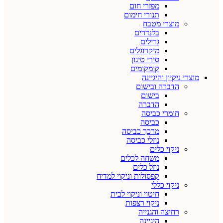
מפזרי חום
תנורי חימום
מוצרי מטבח
בלנדרים
גרילים
מיקרוגלים
סירי טיגון
קומקומים
מוצרי ניקיון והיגיינה
הדברה ובישום
בישום
הדברה
חומרי כביסה
כביסה
מרכך כביסה
נוזלי כביסה
ניקוי כלים
משחה לכלים
נוזל כלים
קפסולות וניקוי למדיח
ניקוי כללי
חיטוי וניקוי לבית
ניקוי רצפות
רחיצה והגנייה
היגיינה