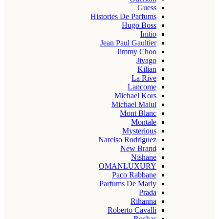
Guess
Histories De Parfums
Hugo Boss
Initio
Jean Paul Gaultier
Jimmy Choo
Jivago
Kilian
La Rive
Lancome
Michael Kors
Michael Malul
Mont Blanc
Montale
Mysterious
Narciso Rodriguez
New Brand
Nishane
OMANLUXURY
Paco Rabbane
Parfums De Marly
Prada
Rihanna
Roberto Cavalli
Rochas