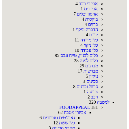
אביזרי רכב
4
אביזרים
1
אחסון וכלים
7
בוקסות
4
ברזים
4
הדברה וניקוי
1
ידיות
4
כלי מדידה
11
כלי ניקוי
4
כלי עבודה
10
כלים לבניין, טייח וגבס
85
כלים לגינה
28
מברגים
25
מברשות
17
ניקיון
5
סכינים
3
פרזול וברגים
8
צביעה
1
רכב
2
למטבח
320
FOODAPPEAL
181
אביזרי מטבח
62
גאדג'טים ואביזרים
6
כלי ששת
12
מארזי סכינים
3