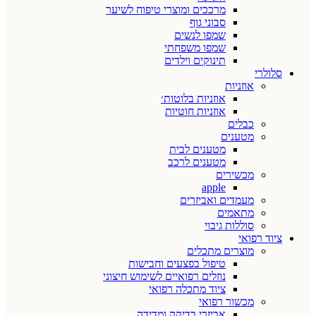
מרככים ומוצרי טיפוח לשיער
סבוני גוף
שמפו לנשים
שמפו משפחתי
תינוקים וילדים
סלולרי
אוזניות
אוזניות בלוטות׳
אוזניות חוטיות
כבלים
מטענים
מטענים לבית
מטענים לרכב
מכשירים
apple
מעמדים ואביזרים
מתאמים
סוללות גיבוי
ציוד רפואי
מוצרים מתכלים
טיפול בפצעים וחבישות
נוזלים רפואיים לשימוש חיצוני
ציוד מתכלה רפואי
מכשור רפואי
אביזרי בדיקה ומדידה