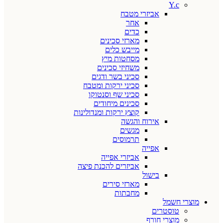
Y.c
אביזרי מטבח
אחר
כדים
מארזי סכינים
מייבש כלים
מסחטות מיץ
משחיזי סכינים
סכיני בשר ודגים
סכיני ירקות ומטבח
סכיני שף וסנטוקו
סכינים מיחודים
קוצץ ירקות ומנדולינות
אירוח והגשה
מגשים
תרמוסים
אפייה
אביזרי אפייה
אביזרים להכנת פיצה
בישול
מארזי סירים
מחבתות
מוצרי חשמל
טוסטרים
מוצרי חורף