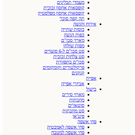
מעמדי תבלינים
קופסאות אחסון זכוכית
קופסאות אחסון מפלסטיק
תה קפה סוכר
אירוח והגשה
כוסות שתייה
כפות הגשה
מארזי סכו"ם
מפות שולחן
סט סכו"ם ל-6 סועדים
סט צלחות זכוכית
סכו"ם בתפזורת
פרקולטורים וקומקומים
קנקנים
אפייה
אביזרי אפייה
בישול
מארזי סירים
מחבתות
סוטאז'ים
סט מחבתות
פינג'אן
פחי אשפה
פחי אשפה לאמבטיה
פחי אשפה למטבח