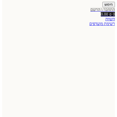
חיפוש
התחבר \ הרשם
0.00
₪
0
השווה
רשימת מועדפים