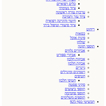
כלים רפואיים
ציוד נשימתי
ערכות עזרה ראשונה
ציוד עזר ותמיכה
חיטוי והיגיינה רפואית
ציוד סיעודי וטיפול ביתי
ריהוט
כסאות
פינות אוכל
שולחן
תוספי תזונה
אביזרים נלווים
אביזרי ספורט
אבקות חלבון
אבקת חלבון
גיינרים
ויטמינים ומינרלים
חטיפים
חטיפי חלבון
סקיני פסטה
תוספי ביצועים
תוספי פחמימה
תוספים משלימים
תכשיטי כסף 925