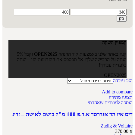
סנן
קמפיין השקה
קנה באתר שלנו באמצעות קוד ההנחה
OPEN2025
וקבל 5%
הנחה על הרכישה שלך! אל תפספס את ההזדמנות הזו – הנחה
בלעדית עבורך!
OPEN2025
הצג עמודה
Add to compare
תצוגה מהירה
הוספה למוצרים שאהבתי
דיס איז הר אנדרסד א.ד.פ 100 מ"ל בושם לאישה – זדיג
Zadig & Voltaire
370.00
₪