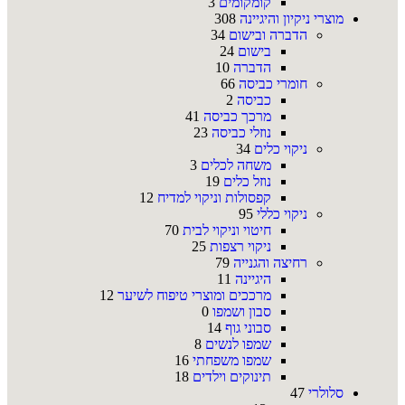
קומקומים
3
מוצרי ניקיון והיגיינה
308
הדברה ובישום
34
בישום
24
הדברה
10
חומרי כביסה
66
כביסה
2
מרכך כביסה
41
נוזלי כביסה
23
ניקוי כלים
34
משחה לכלים
3
נוזל כלים
19
קפסולות וניקוי למדיח
12
ניקוי כללי
95
חיטוי וניקוי לבית
70
ניקוי רצפות
25
רחיצה והגנייה
79
היגיינה
11
מרככים ומוצרי טיפוח לשיער
12
סבון ושמפו
0
סבוני גוף
14
שמפו לנשים
8
שמפו משפחתי
16
תינוקים וילדים
18
סלולרי
47