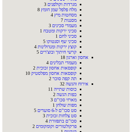
מגרדות וקולפנים
3
מלח פלפל שמן חומץ
8
מסחטות מיץ
4
מסננות
7
מעמדי סכינים
3
סכיני ירקות ומטבח
1
סכיני לחם
1
סכיני שף וסנטוקו
5
קוצץ ירקות ומנדולינות
4
קרשי חיתוך ובוצ'רים
5
אחסון וארגון
18
מעמדי תבלינים
4
קופסאות אחסון זכוכית
2
קופסאות אחסון מפלסטיק
10
תה קפה סוכר
2
אירוח והגשה
32
כוסות שתייה
11
כפות הגשה
2
מארזי סכו"ם
3
מפות שולחן
1
סט סכו"ם ל-6 סועדים
5
סט צלחות זכוכית
3
סכו"ם בתפזורת
4
פרקולטורים וקומקומים
2
קנקנים
1