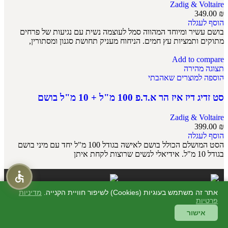
Zadig & Voltaire
349.00
₪
הוסף לעגלה
בושם עשיר ומיוחד המהווה סמל לעוצמה נשית עם נגיעות של פרחים
מתוקים ותמציות עץ חמים. הניחוח מעניק תחושת סגנון ומסתורין,
Add to compare
תצוגה מהירה
הוספה למוצרים שאהבתי
סט זדיג דיז איז הר א.ד.פ 100 מ"ל + 10 מ"ל בושם
Zadig & Voltaire
399.00
₪
הוסף לעגלה
הסט המושלם הכולל בושם לאישה בגודל 100 מ"ל יחד עם מיני בושם
בגודל 10 מ"ל. אידיאלי לנשים שרוצות לקחת איתן
אתר זה משתמש בעוגיות (Cookies) לשיפור חוויית הקנייה.
מדיניות
פרטיות
אישור
תמיכה מקוונת 24/7
תשלום מאובטח