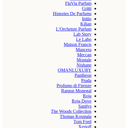
FlaVia Parfum
Gritti
Histories De Parfums
Initio
Kilian
L'Orchetsre Parfum
Lab Story
Le Labo
Maison Francis
Mancera
Meccan
Montale
Nishane
OMANLUXURY
Pantheon
Prada
Profumo di Firenze
Ramon Monegal
Roja
Roja Dove
Santlys
The Woods Collection
Thomas Kosmala
Tom Ford
Xerjoff