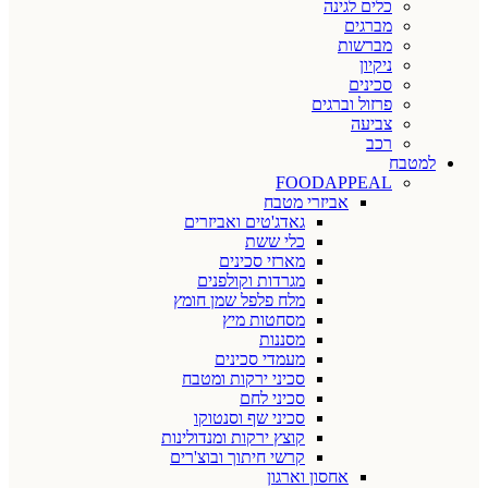
כלים לגינה
מברגים
מברשות
ניקיון
סכינים
פרזול וברגים
צביעה
רכב
למטבח
FOODAPPEAL
אביזרי מטבח
גאדג'טים ואביזרים
כלי ששת
מארזי סכינים
מגרדות וקולפנים
מלח פלפל שמן חומץ
מסחטות מיץ
מסננות
מעמדי סכינים
סכיני ירקות ומטבח
סכיני לחם
סכיני שף וסנטוקו
קוצץ ירקות ומנדולינות
קרשי חיתוך ובוצ'רים
אחסון וארגון