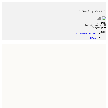
הנשיא ויצמן 13, עפולה
info@zeraf.co.il
שאלות ותשובות
עלינו