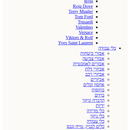
Roja
Roja Dove
Terry Mugler
Tom Ford
Trusardi
Valentino
Versace
Viktors & Rolf
Yves Saint Laurent
כלי עבודה
אבזרי ביטחות
אבזרי צביעה
אבזרים לאמבטייה
אביזרי דלת
אביזרי רכב
אביזרים
אחסון וכלים
בוקסות
ברזים
הדברה וניקוי
ידיות
כלי מדידה
כלי ניקוי
כלי עבודה
כלים לבניין, טייח וגבס