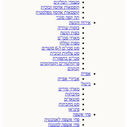
מעמדי תבלינים
קופסאות אחסון זכוכית
קופסאות אחסון מפלסטיק
תה קפה סוכר
אירוח והגשה
כוסות שתייה
כפות הגשה
מארזי סכו"ם
מפות שולחן
סט סכו"ם ל-6 סועדים
סט צלחות זכוכית
סכו"ם בתפזורת
פרקולטורים וקומקומים
קנקנים
אפייה
אביזרי אפייה
בישול
מארזי סירים
מחבתות
סוטאז'ים
סט מחבתות
פינג'אן
פחי אשפה
פחי אשפה לאמבטיה
פחי אשפה למטבח