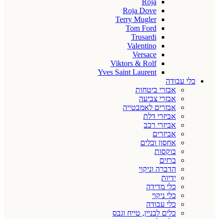
Roja
Roja Dove
Terry Mugler
Tom Ford
Trusardi
Valentino
Versace
Viktors & Rolf
Yves Saint Laurent
כלי עבודה
אבזרי ביטחות
אבזרי צביעה
אבזרים לאמבטייה
אביזרי דלת
אביזרי רכב
אביזרים
אחסון וכלים
בוקסות
ברזים
הדברה וניקוי
ידיות
כלי מדידה
כלי ניקוי
כלי עבודה
כלים לבניין, טייח וגבס