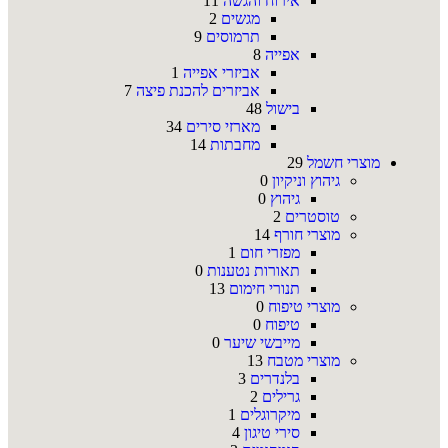
אירוח והגשה
11
מגשים
2
תרמוסים
9
אפייה
8
אביזרי אפייה
1
אביזרים להכנת פיצה
7
בישול
48
מארזי סירים
34
מחבתות
14
מוצרי חשמל
29
גיהוץ וניקיון
0
גיהוץ
0
טוסטרים
2
מוצרי חורף
14
מפזרי חום
1
תאורות נטענות
0
תנורי חימום
13
מוצרי טיפוח
0
טיפוח
0
מייבשי שיער
0
מוצרי מטבח
13
בלנדרים
3
גרילים
2
מיקרוגלים
1
סירי טיגון
4