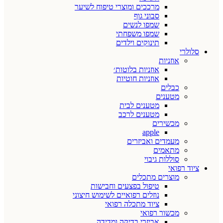
מרככים ומוצרי טיפוח לשיער
סבוני גוף
שמפו לנשים
שמפו משפחתי
תינוקים וילדים
סלולרי
אוזניות
אוזניות בלוטות׳
אוזניות חוטיות
כבלים
מטענים
מטענים לבית
מטענים לרכב
מכשירים
apple
מעמדים ואביזרים
מתאמים
סוללות גיבוי
ציוד רפואי
מוצרים מתכלים
טיפול בפצעים וחבישות
נוזלים רפואיים לשימוש חיצוני
ציוד מתכלה רפואי
מכשור רפואי
אביזרי בדיקה ומדידה