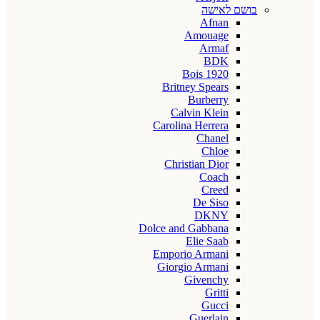
בושם לאישה
Afnan
Amouage
Armaf
BDK
Bois 1920
Britney Spears
Burberry
Calvin Klein
Carolina Herrera
Chanel
Chloe
Christian Dior
Coach
Creed
De Siso
DKNY
Dolce and Gabbana
Elie Saab
Emporio Armani
Giorgio Armani
Givenchy
Gritti
Gucci
Guerlain