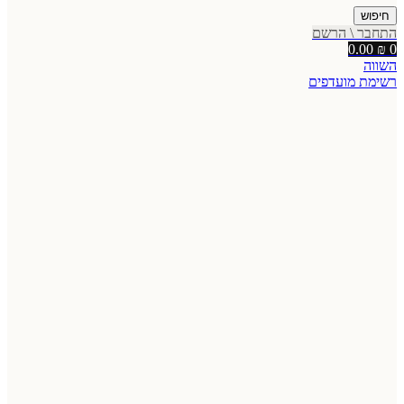
חיפוש
התחבר \ הרשם
0.00
₪
0
השווה
רשימת מועדפים