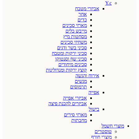
Y.c
אביזרי מטבח
אחר
כדים
מארזי סכינים
מייבש כלים
מסחטות מיץ
משחיזי סכינים
סכיני בשר ודגים
סכיני ירקות ומטבח
סכיני שף וסנטוקו
סכינים מיחודים
קוצץ ירקות ומנדולינות
אירוח והגשה
מגשים
תרמוסים
אפייה
אביזרי אפייה
אביזרים להכנת פיצה
בישול
מארזי סירים
מחבתות
מוצרי חשמל
טוסטרים
מוצרי חורף