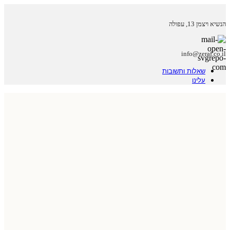
הנשיא ויצמן 13, עפולה
info@zeraf.co.il
שאלות ותשובות
עלינו