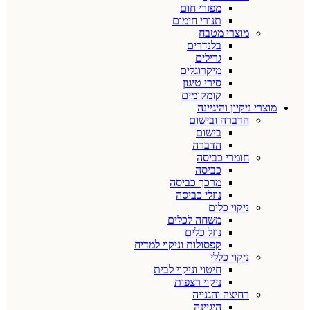
מפזרי חום
תנורי חימום
מוצרי מטבח
בלנדרים
גרילים
מיקרוגלים
סירי טיגון
קומקומים
מוצרי ניקיון והיגיינה
הדברה ובישום
בישום
הדברה
חומרי כביסה
כביסה
מרכך כביסה
נוזלי כביסה
ניקוי כלים
משחה לכלים
נוזל כלים
קפסולות וניקוי למדיח
ניקוי כללי
חיטוי וניקוי לבית
ניקוי רצפות
רחיצה והגנייה
היגיינה