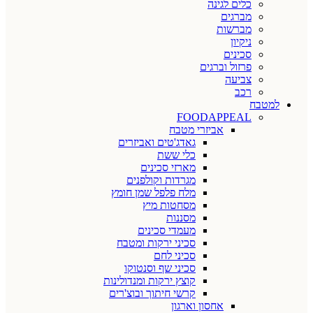
כלים לגינה
מברגים
מברשות
ניקיון
סכינים
פרזול וברגים
צביעה
רכב
למטבח
FOODAPPEAL
אביזרי מטבח
גאדג'טים ואביזרים
כלי ששת
מארזי סכינים
מגרדות וקולפנים
מלח פלפל שמן חומץ
מסחטות מיץ
מסננות
מעמדי סכינים
סכיני ירקות ומטבח
סכיני לחם
סכיני שף וסנטוקו
קוצץ ירקות ומנדולינות
קרשי חיתוך ובוצ'רים
אחסון וארגון