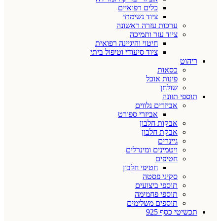
כלים רפואיים
ציוד נשימתי
ערכות עזרה ראשונה
ציוד עזר ותמיכה
חיטוי והיגיינה רפואית
ציוד סיעודי וטיפול ביתי
ריהוט
כסאות
פינות אוכל
שולחן
תוספי תזונה
אביזרים נלווים
אביזרי ספורט
אבקות חלבון
אבקת חלבון
גיינרים
ויטמינים ומינרלים
חטיפים
חטיפי חלבון
סקיני פסטה
תוספי ביצועים
תוספי פחמימה
תוספים משלימים
תכשיטי כסף 925