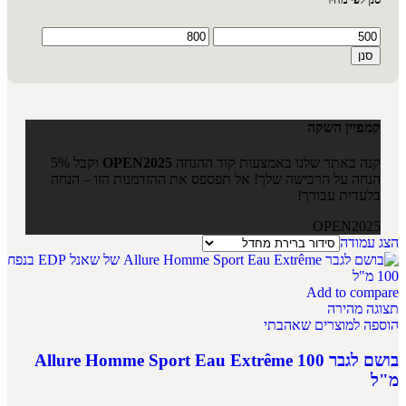
סנן
קמפיין השקה
קנה באתר שלנו באמצעות קוד ההנחה
OPEN2025
וקבל 5%
הנחה על הרכישה שלך! אל תפספס את ההזדמנות הזו – הנחה
בלעדית עבורך!
OPEN2025
הצג עמודה
Add to compare
תצוגה מהירה
הוספה למוצרים שאהבתי
בושם לגבר Allure Homme Sport Eau Extrême 100
מ"ל