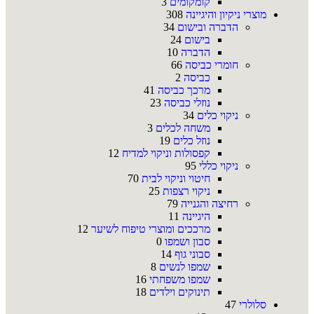
קומקומים
3
מוצרי ניקיון והיגיינה
308
הדברה ובישום
34
בישום
24
הדברה
10
חומרי כביסה
66
כביסה
2
מרכך כביסה
41
נוזלי כביסה
23
ניקוי כלים
34
משחה לכלים
3
נוזל כלים
19
קפסולות וניקוי למדיח
12
ניקוי כללי
95
חיטוי וניקוי לבית
70
ניקוי רצפות
25
רחיצה והגנייה
79
היגיינה
11
מרככים ומוצרי טיפוח לשיער
12
סבון ושמפו
0
סבוני גוף
14
שמפו לנשים
8
שמפו משפחתי
16
תינוקים וילדים
18
סלולרי
47