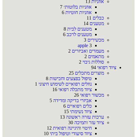
אוזניות
13
אוזניות בלוטות׳
7
אוזניות חוטיות
6
כבלים
11
מטענים
14
מטענים לבית
8
מטענים לרכב
6
מכשירים
3
apple
3
מעמדים ואביזרים
2
מתאמים
2
סוללות גיבוי
2
ציוד רפואי
94
מוצרים מתכלים
25
טיפול בפצעים וחבישות
8
נוזלים רפואיים לשימוש חיצוני
1
ציוד מתכלה רפואי
16
מכשור רפואי
26
אביזרי בדיקה ומדידה
5
כלים רפואיים
6
ציוד נשימתי
15
ערכות עזרה ראשונה
13
ציוד עזר ותמיכה
30
חיטוי והיגיינה רפואית
12
ציוד סיעודי וטיפול ביתי
10