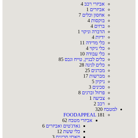
אביזרי רכב
4
אביזרים
1
אחסון וכלים
7
בוקסות
4
ברזים
4
הדברה וניקוי
1
ידיות
4
כלי מדידה
11
כלי ניקוי
4
כלי עבודה
10
כלים לבניין, טייח וגבס
85
כלים לגינה
28
מברגים
25
מברשות
17
ניקיון
5
סכינים
3
פרזול וברגים
8
צביעה
1
רכב
2
למטבח
320
FOODAPPEAL
181
אביזרי מטבח
62
גאדג'טים ואביזרים
6
כלי ששת
12
מארזי סכינים
3