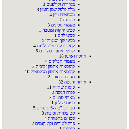
מגרדות וקולפנים
3
מלח פלפל שמן חומץ
8
מסחטות מיץ
4
מסננות
7
מעמדי סכינים
3
סכיני ירקות ומטבח
1
סכיני לחם
1
סכיני שף וסנטוקו
5
קוצץ ירקות ומנדולינות
4
קרשי חיתוך ובוצ'רים
5
אחסון וארגון
18
מעמדי תבלינים
4
קופסאות אחסון זכוכית
2
קופסאות אחסון מפלסטיק
10
תה קפה סוכר
2
אירוח והגשה
32
כוסות שתייה
11
כפות הגשה
2
מארזי סכו"ם
3
מפות שולחן
1
סט סכו"ם ל-6 סועדים
5
סט צלחות זכוכית
3
סכו"ם בתפזורת
4
פרקולטורים וקומקומים
2
קנקנים
1