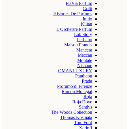
FlaVia Parfum
Gritti
Histories De Parfums
Initio
Kilian
L'Orchetsre Parfum
Lab Story
Le Labo
Maison Francis
Mancera
Meccan
Montale
Nishane
OMANLUXURY
Pantheon
Prada
Profumo di Firenze
Ramon Monegal
Roja
Roja Dove
Santlys
The Woods Collection
Thomas Kosmala
Tom Ford
Xerjoff