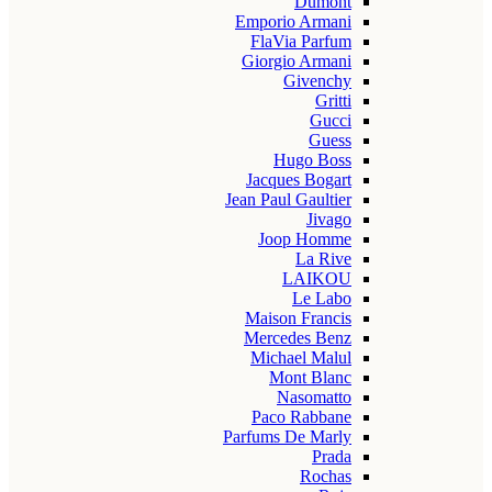
Dumont
Emporio Armani
FlaVia Parfum
Giorgio Armani
Givenchy
Gritti
Gucci
Guess
Hugo Boss
Jacques Bogart
Jean Paul Gaultier
Jivago
Joop Homme
La Rive
LAIKOU
Le Labo
Maison Francis
Mercedes Benz
Michael Malul
Mont Blanc
Nasomatto
Paco Rabbane
Parfums De Marly
Prada
Rochas