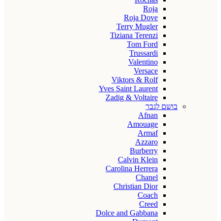
Roja
Roja Dove
Terry Mugler
Tiziana Terenzi
Tom Ford
Trussardi
Valentino
Versace
Viktors & Rolf
Yves Saint Laurent
Zadig & Voltaire
בושם לגבר
Afnan
Amouage
Armaf
Azzaro
Burberry
Calvin Klein
Carolina Herrera
Chanel
Christian Dior
Coach
Creed
Dolce and Gabbana