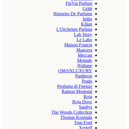
FlaVia Parfum
Gritti
Histories De Parfums
Initio
Kilian
L'Orchetsre Parfum
Lab Story
Le Labo
Maison Francis
Mancera
Meccan
Montale
Nishane
OMANLUXURY
Pantheon
Prada
Profumo di Firenze
Ramon Monegal
Roja
Roja Dove
Santlys
The Woods Collection
Thomas Kosmala
Tom Ford
Xerjoff