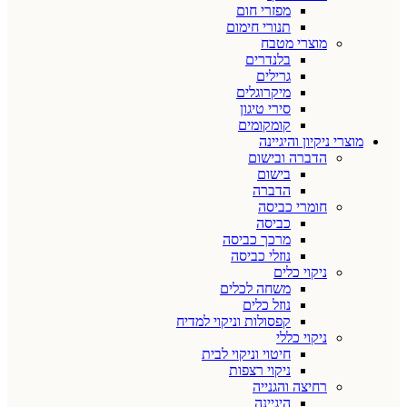
מפזרי חום
תנורי חימום
מוצרי מטבח
בלנדרים
גרילים
מיקרוגלים
סירי טיגון
קומקומים
מוצרי ניקיון והיגיינה
הדברה ובישום
בישום
הדברה
חומרי כביסה
כביסה
מרכך כביסה
נוזלי כביסה
ניקוי כלים
משחה לכלים
נוזל כלים
קפסולות וניקוי למדיח
ניקוי כללי
חיטוי וניקוי לבית
ניקוי רצפות
רחיצה והגנייה
היגיינה