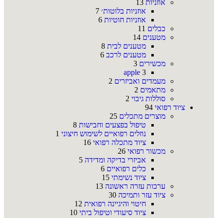
אוזניות
13
אוזניות בלוטות׳
7
אוזניות חוטיות
6
כבלים
11
מטענים
14
מטענים לבית
8
מטענים לרכב
6
מכשירים
3
apple
3
מעמדים ואביזרים
2
מתאמים
2
סוללות גיבוי
2
ציוד רפואי
94
מוצרים מתכלים
25
טיפול בפצעים וחבישות
8
נוזלים רפואיים לשימוש חיצוני
1
ציוד מתכלה רפואי
16
מכשור רפואי
26
אביזרי בדיקה ומדידה
5
כלים רפואיים
6
ציוד נשימתי
15
ערכות עזרה ראשונה
13
ציוד עזר ותמיכה
30
חיטוי והיגיינה רפואית
12
ציוד סיעודי וטיפול ביתי
10