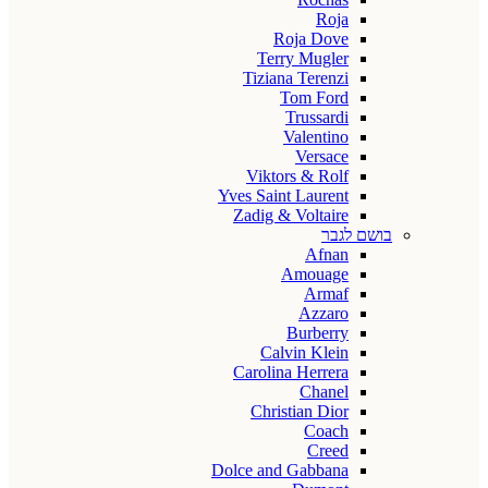
Roja
Roja Dove
Terry Mugler
Tiziana Terenzi
Tom Ford
Trussardi
Valentino
Versace
Viktors & Rolf
Yves Saint Laurent
Zadig & Voltaire
בושם לגבר
Afnan
Amouage
Armaf
Azzaro
Burberry
Calvin Klein
Carolina Herrera
Chanel
Christian Dior
Coach
Creed
Dolce and Gabbana