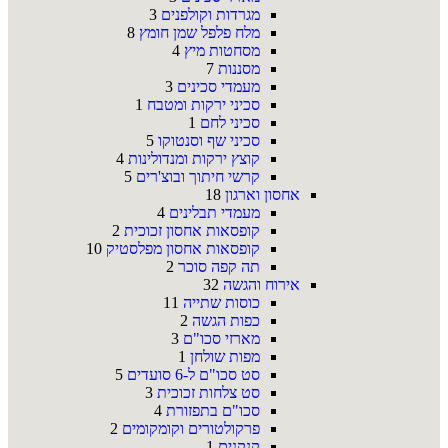
מגרדות וקולפנים
3
מלח פלפל שמן חומץ
8
מסחטות מיץ
4
מסננות
7
מעמדי סכינים
3
סכיני ירקות ומטבח
1
סכיני לחם
1
סכיני שף וסנטוקו
5
קוצץ ירקות ומנדולינות
4
קרשי חיתוך ובוצ'רים
5
אחסון וארגון
18
מעמדי תבלינים
4
קופסאות אחסון זכוכית
2
קופסאות אחסון מפלסטיק
10
תה קפה סוכר
2
אירוח והגשה
32
כוסות שתייה
11
כפות הגשה
2
מארזי סכו"ם
3
מפות שולחן
1
סט סכו"ם ל-6 סועדים
5
סט צלחות זכוכית
3
סכו"ם בתפזורת
4
פרקולטורים וקומקומים
2
קנקנים
1