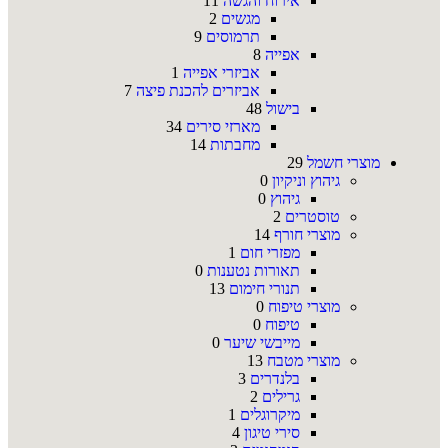
אירוח והגשה
11
מגשים
2
תרמוסים
9
אפייה
8
אביזרי אפייה
1
אביזרים להכנת פיצה
7
בישול
48
מארזי סירים
34
מחבתות
14
מוצרי חשמל
29
גיהוץ וניקיון
0
גיהוץ
0
טוסטרים
2
מוצרי חורף
14
מפזרי חום
1
תאורות נטענות
0
תנורי חימום
13
מוצרי טיפוח
0
טיפוח
0
מייבשי שיער
0
מוצרי מטבח
13
בלנדרים
3
גרילים
2
מיקרוגלים
1
סירי טיגון
4