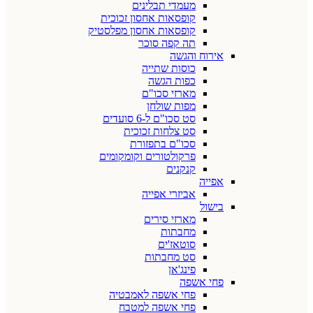
מעמדי תבלינים
קופסאות אחסון זכוכית
קופסאות אחסון מפלסטיק
תה קפה סוכר
אירוח והגשה
כוסות שתייה
כפות הגשה
מארזי סכו"ם
מפות שולחן
סט סכו"ם ל-6 סועדים
סט צלחות זכוכית
סכו"ם בתפזורת
פרקולטורים וקומקומים
קנקנים
אפייה
אביזרי אפייה
בישול
מארזי סירים
מחבתות
סוטאז'ים
סט מחבתות
פינג'אן
פחי אשפה
פחי אשפה לאמבטיה
פחי אשפה למטבח