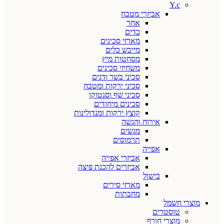
Y.c
אביזרי מטבח
אחר
כדים
מארזי סכינים
מייבש כלים
מסחטות מיץ
משחיזי סכינים
סכיני בשר ודגים
סכיני ירקות ומטבח
סכיני שף וסנטוקו
סכינים מיחודים
קוצץ ירקות ומנדולינות
אירוח והגשה
מגשים
תרמוסים
אפייה
אביזרי אפייה
אביזרים להכנת פיצה
בישול
מארזי סירים
מחבתות
מוצרי חשמל
טוסטרים
מוצרי חורף