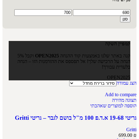
סנן
קמפיין השקה
קנה באתר שלנו באמצעות קוד ההנחה
OPEN2025
וקבל 5%
הנחה על הרכישה שלך! אל תפספס את ההזדמנות הזו – הנחה
בלעדית עבורך!
OPEN2025
הצג עמודה
Add to compare
תצוגה מהירה
הוספה למוצרים שאהבתי
גריטי 19-68 א.ד.פ 100 מ"ל בושם לגבר – גריטי Gritti
Gritti
699.00
₪