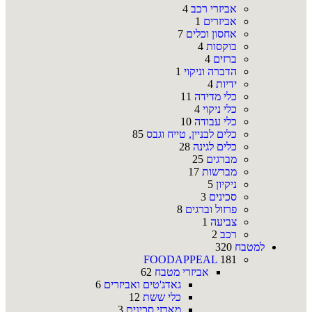
אביזרי רכב
4
אביזרים
1
אחסון וכלים
7
בוקסות
4
ברזים
4
הדברה וניקוי
1
ידיות
4
כלי מדידה
11
כלי ניקוי
4
כלי עבודה
10
כלים לבניין, טייח וגבס
85
כלים לגינה
28
מברגים
25
מברשות
17
ניקיון
5
סכינים
3
פרזול וברגים
8
צביעה
1
רכב
2
למטבח
320
FOODAPPEAL
181
אביזרי מטבח
62
גאדג'טים ואביזרים
6
כלי ששת
12
מארזי סכינים
3