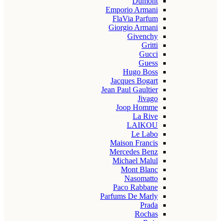
Dumont
Emporio Armani
FlaVia Parfum
Giorgio Armani
Givenchy
Gritti
Gucci
Guess
Hugo Boss
Jacques Bogart
Jean Paul Gaultier
Jivago
Joop Homme
La Rive
LAIKOU
Le Labo
Maison Francis
Mercedes Benz
Michael Malul
Mont Blanc
Nasomatto
Paco Rabbane
Parfums De Marly
Prada
Rochas