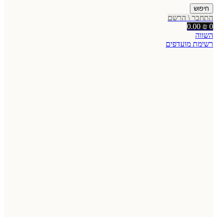
חיפוש
התחבר \ הרשם
0.00
₪
0
השווה
רשימת מועדפים