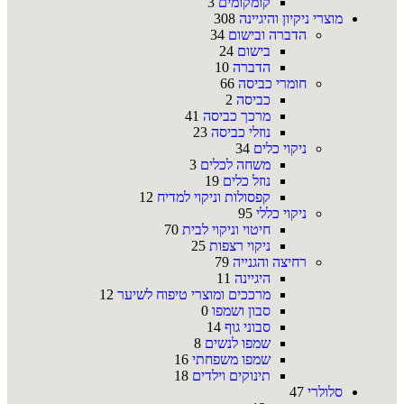
קומקומים
3
מוצרי ניקיון והיגיינה
308
הדברה ובישום
34
בישום
24
הדברה
10
חומרי כביסה
66
כביסה
2
מרכך כביסה
41
נוזלי כביסה
23
ניקוי כלים
34
משחה לכלים
3
נוזל כלים
19
קפסולות וניקוי למדיח
12
ניקוי כללי
95
חיטוי וניקוי לבית
70
ניקוי רצפות
25
רחיצה והגנייה
79
היגיינה
11
מרככים ומוצרי טיפוח לשיער
12
סבון ושמפו
0
סבוני גוף
14
שמפו לנשים
8
שמפו משפחתי
16
תינוקים וילדים
18
סלולרי
47