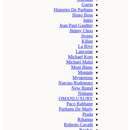
Guess
Histories De Parfums
Hugo Boss
Initio
Jean Paul Gaultier
Jimmy Choo
Jivago
Kilian
La Rive
Lancome
Michael Kors
Michael Malul
Mont Blanc
Montale
Mysterious
Narciso Rodriguez
New Brand
Nishane
OMANLUXURY
Paco Rabbane
Parfums De Marly
Prada
Rihanna
Roberto Cavalli
Rochas