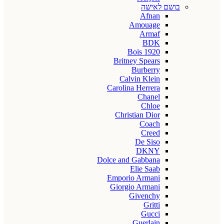
בושם לאישה
Afnan
Amouage
Armaf
BDK
Bois 1920
Britney Spears
Burberry
Calvin Klein
Carolina Herrera
Chanel
Chloe
Christian Dior
Coach
Creed
De Siso
DKNY
Dolce and Gabbana
Elie Saab
Emporio Armani
Giorgio Armani
Givenchy
Gritti
Gucci
Guerlain