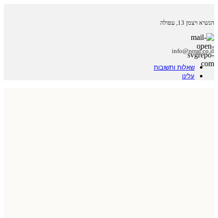
הנשיא ויצמן 13, עפולה
info@zeraf.co.il
שאלות ותשובות
עלינו