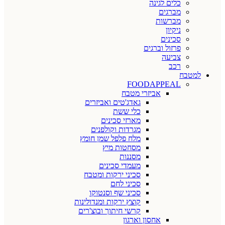
כלים לגינה
מברגים
מברשות
ניקיון
סכינים
פרזול וברגים
צביעה
רכב
למטבח
FOODAPPEAL
אביזרי מטבח
גאדג'טים ואביזרים
כלי ששת
מארזי סכינים
מגרדות וקולפנים
מלח פלפל שמן חומץ
מסחטות מיץ
מסננות
מעמדי סכינים
סכיני ירקות ומטבח
סכיני לחם
סכיני שף וסנטוקו
קוצץ ירקות ומנדולינות
קרשי חיתוך ובוצ'רים
אחסון וארגון