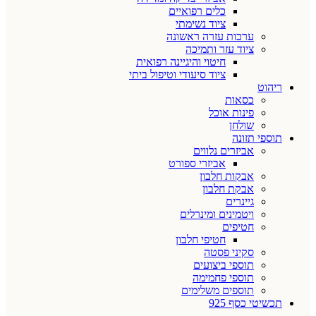
כלים רפואיים
ציוד נשימתי
ערכות עזרה ראשונה
ציוד עזר ותמיכה
חיטוי והיגיינה רפואית
ציוד סיעודי וטיפול ביתי
ריהוט
כסאות
פינות אוכל
שולחן
תוספי תזונה
אביזרים נלווים
אביזרי ספורט
אבקות חלבון
אבקת חלבון
גיינרים
ויטמינים ומינרלים
חטיפים
חטיפי חלבון
סקיני פסטה
תוספי ביצועים
תוספי פחמימה
תוספים משלימים
תכשיטי כסף 925