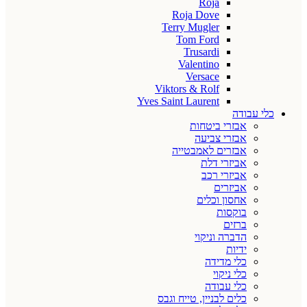
Roja
Roja Dove
Terry Mugler
Tom Ford
Trusardi
Valentino
Versace
Viktors & Rolf
Yves Saint Laurent
כלי עבודה
אבזרי ביטחות
אבזרי צביעה
אבזרים לאמבטייה
אביזרי דלת
אביזרי רכב
אביזרים
אחסון וכלים
בוקסות
ברזים
הדברה וניקוי
ידיות
כלי מדידה
כלי ניקוי
כלי עבודה
כלים לבניין, טייח וגבס