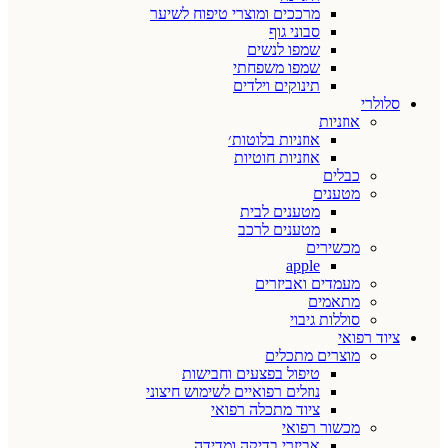
מרככים ומוצרי טיפוח לשיער
סבוני גוף
שמפו לנשים
שמפו משפחתי
תינוקים וילדים
סלולרי
אוזניות
אוזניות בלוטות׳
אוזניות חוטיות
כבלים
מטענים
מטענים לבית
מטענים לרכב
מכשירים
apple
מעמדים ואביזרים
מתאמים
סוללות גיבוי
ציוד רפואי
מוצרים מתכלים
טיפול בפצעים וחבישות
נוזלים רפואיים לשימוש חיצוני
ציוד מתכלה רפואי
מכשור רפואי
אביזרי בדיקה ומדידה