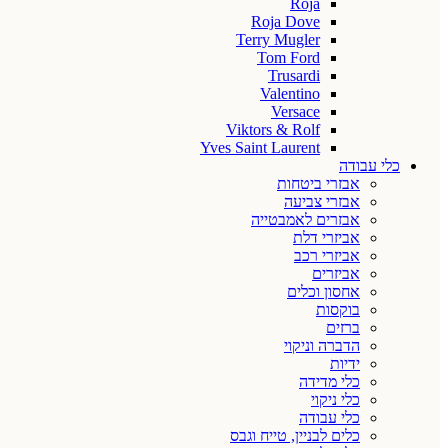
Roja
Roja Dove
Terry Mugler
Tom Ford
Trusardi
Valentino
Versace
Viktors & Rolf
Yves Saint Laurent
כלי עבודה
אבזרי ביטחות
אבזרי צביעה
אבזרים לאמבטייה
אביזרי דלת
אביזרי רכב
אביזרים
אחסון וכלים
בוקסות
ברזים
הדברה וניקוי
ידיות
כלי מדידה
כלי ניקוי
כלי עבודה
כלים לבניין, טייח וגבס