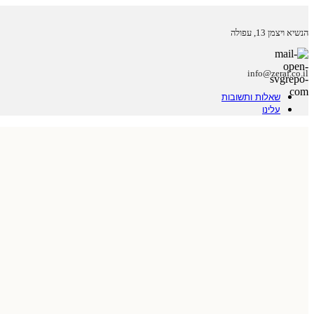
הנשיא ויצמן 13, עפולה
info@zeraf.co.il
שאלות ותשובות
עלינו