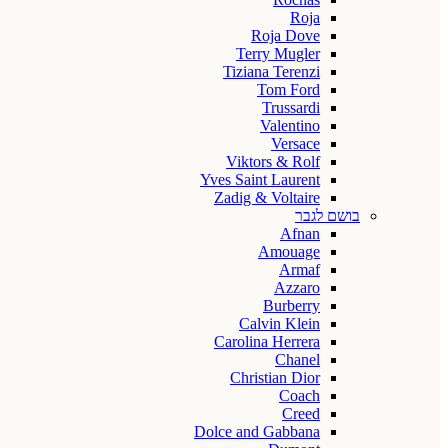
Roja
Roja Dove
Terry Mugler
Tiziana Terenzi
Tom Ford
Trussardi
Valentino
Versace
Viktors & Rolf
Yves Saint Laurent
Zadig & Voltaire
בושם לגבר
Afnan
Amouage
Armaf
Azzaro
Burberry
Calvin Klein
Carolina Herrera
Chanel
Christian Dior
Coach
Creed
Dolce and Gabbana