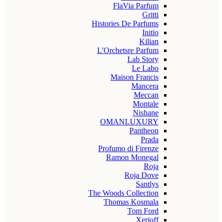
FlaVia Parfum
Gritti
Histories De Parfums
Initio
Kilian
L'Orchetsre Parfum
Lab Story
Le Labo
Maison Francis
Mancera
Meccan
Montale
Nishane
OMANLUXURY
Pantheon
Prada
Profumo di Firenze
Ramon Monegal
Roja
Roja Dove
Santlys
The Woods Collection
Thomas Kosmala
Tom Ford
Xerjoff