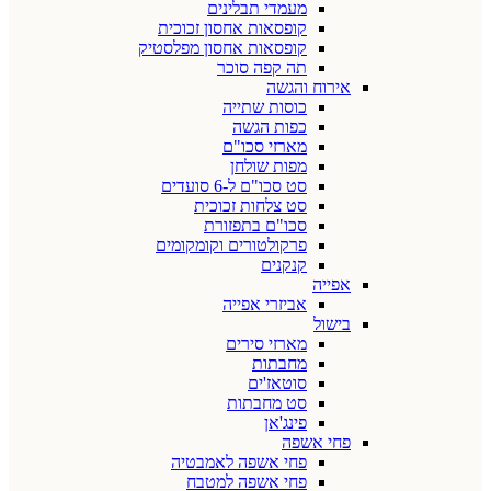
מעמדי תבלינים
קופסאות אחסון זכוכית
קופסאות אחסון מפלסטיק
תה קפה סוכר
אירוח והגשה
כוסות שתייה
כפות הגשה
מארזי סכו"ם
מפות שולחן
סט סכו"ם ל-6 סועדים
סט צלחות זכוכית
סכו"ם בתפזורת
פרקולטורים וקומקומים
קנקנים
אפייה
אביזרי אפייה
בישול
מארזי סירים
מחבתות
סוטאז'ים
סט מחבתות
פינג'אן
פחי אשפה
פחי אשפה לאמבטיה
פחי אשפה למטבח