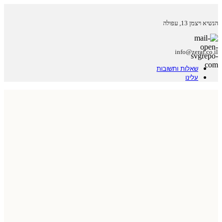
הנשיא ויצמן 13, עפולה
info@zeraf.co.il
שאלות ותשובות
עלינו