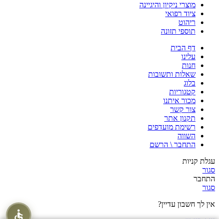
מוצרי ניקיון והיגיינה
ציוד רפואי
ריהוט
תוספי תזונה
דף הבית
עלינו
חנות
שאלות ותשובות
בלוג
קטגוריות
מכור איתנו
צור קשר
תקנון אתר
רשימת מועדפים
השווה
התחבר \ הרשם
עגלת קניות
סגור
התחבר
סגור
אין לך חשבון עדיין?