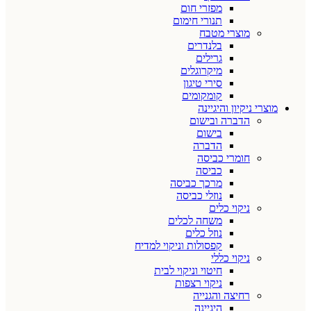
מפזרי חום
תנורי חימום
מוצרי מטבח
בלנדרים
גרילים
מיקרוגלים
סירי טיגון
קומקומים
מוצרי ניקיון והיגיינה
הדברה ובישום
בישום
הדברה
חומרי כביסה
כביסה
מרכך כביסה
נוזלי כביסה
ניקוי כלים
משחה לכלים
נוזל כלים
קפסולות וניקוי למדיח
ניקוי כללי
חיטוי וניקוי לבית
ניקוי רצפות
רחיצה והגנייה
היגיינה