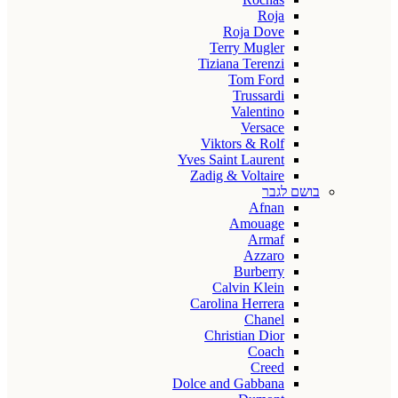
Roja
Roja Dove
Terry Mugler
Tiziana Terenzi
Tom Ford
Trussardi
Valentino
Versace
Viktors & Rolf
Yves Saint Laurent
Zadig & Voltaire
בושם לגבר
Afnan
Amouage
Armaf
Azzaro
Burberry
Calvin Klein
Carolina Herrera
Chanel
Christian Dior
Coach
Creed
Dolce and Gabbana