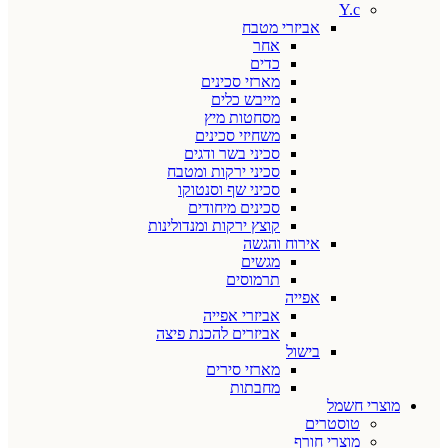
Y.c
אביזרי מטבח
אחר
כדים
מארזי סכינים
מייבש כלים
מסחטות מיץ
משחיזי סכינים
סכיני בשר ודגים
סכיני ירקות ומטבח
סכיני שף וסנטוקו
סכינים מיחודים
קוצץ ירקות ומנדולינות
אירוח והגשה
מגשים
תרמוסים
אפייה
אביזרי אפייה
אביזרים להכנת פיצה
בישול
מארזי סירים
מחבתות
מוצרי חשמל
טוסטרים
מוצרי חורף