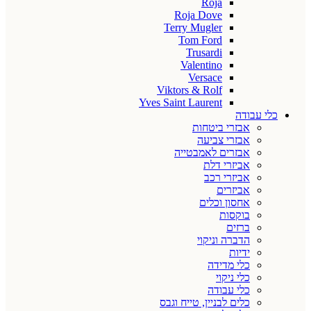
Roja
Roja Dove
Terry Mugler
Tom Ford
Trusardi
Valentino
Versace
Viktors & Rolf
Yves Saint Laurent
כלי עבודה
אבזרי ביטחות
אבזרי צביעה
אבזרים לאמבטייה
אביזרי דלת
אביזרי רכב
אביזרים
אחסון וכלים
בוקסות
ברזים
הדברה וניקוי
ידיות
כלי מדידה
כלי ניקוי
כלי עבודה
כלים לבניין, טייח וגבס