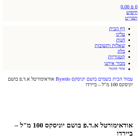
0.00
₪
0
חיפוש
תפריט
דף הבית
עלינו
חנות
שאלות ותשובות
בלוג
קטגוריות
מכור איתנו
צור קשר
תקנון אתר
עמוד הבית
בשמים
בושם יוניסקס
Byredo
אודאימורטל א.ד.פ בושם
יוניסקס 100 מ"ל – ביירדו
אודאימורטל א.ד.פ בושם יוניסקס 100 מ"ל –
ביירדו