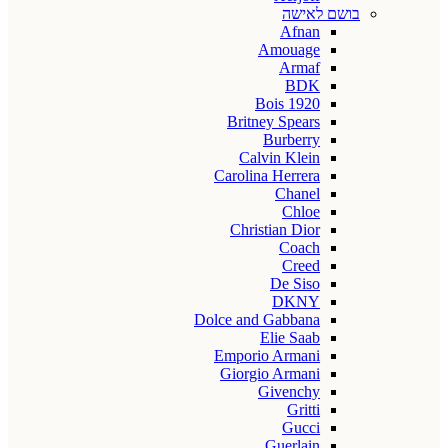
בושם לאישה
Afnan
Amouage
Armaf
BDK
Bois 1920
Britney Spears
Burberry
Calvin Klein
Carolina Herrera
Chanel
Chloe
Christian Dior
Coach
Creed
De Siso
DKNY
Dolce and Gabbana
Elie Saab
Emporio Armani
Giorgio Armani
Givenchy
Gritti
Gucci
Guerlain