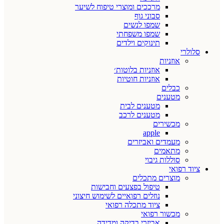
מרככים ומוצרי טיפוח לשיער
סבוני גוף
שמפו לנשים
שמפו משפחתי
תינוקים וילדים
סלולרי
אוזניות
אוזניות בלוטות׳
אוזניות חוטיות
כבלים
מטענים
מטענים לבית
מטענים לרכב
מכשירים
apple
מעמדים ואביזרים
מתאמים
סוללות גיבוי
ציוד רפואי
מוצרים מתכלים
טיפול בפצעים וחבישות
נוזלים רפואיים לשימוש חיצוני
ציוד מתכלה רפואי
מכשור רפואי
אביזרי בדיקה ומדידה