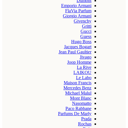
Dumont
Emporio Armani
FlaVia Parfum
Giorgio Armani
Givenchy
Gritti
Gucci
Guess
Hugo Boss
Jacques Bogart
Jean Paul Gaultier
Jivago
Joop Homme
La Rive
LAIKOU
Le Labo
Maison Francis
Mercedes Benz
Michael Malul
Mont Blanc
Nasomatto
Paco Rabbane
Parfums De Marly
Prada
Rochas