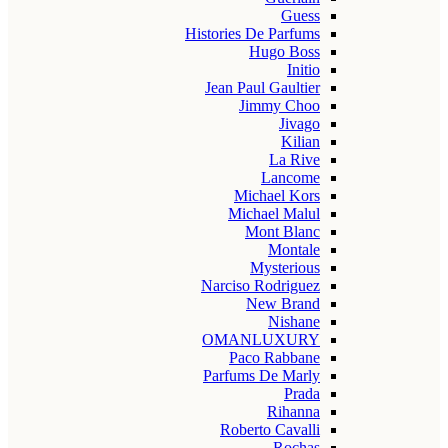
Guess
Histories De Parfums
Hugo Boss
Initio
Jean Paul Gaultier
Jimmy Choo
Jivago
Kilian
La Rive
Lancome
Michael Kors
Michael Malul
Mont Blanc
Montale
Mysterious
Narciso Rodriguez
New Brand
Nishane
OMANLUXURY
Paco Rabbane
Parfums De Marly
Prada
Rihanna
Roberto Cavalli
Rochas