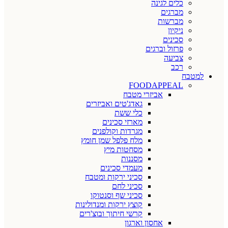
כלים לגינה
מברגים
מברשות
ניקיון
סכינים
פרזול וברגים
צביעה
רכב
למטבח
FOODAPPEAL
אביזרי מטבח
גאדג'טים ואביזרים
כלי ששת
מארזי סכינים
מגרדות וקולפנים
מלח פלפל שמן חומץ
מסחטות מיץ
מסננות
מעמדי סכינים
סכיני ירקות ומטבח
סכיני לחם
סכיני שף וסנטוקו
קוצץ ירקות ומנדולינות
קרשי חיתוך ובוצ'רים
אחסון וארגון