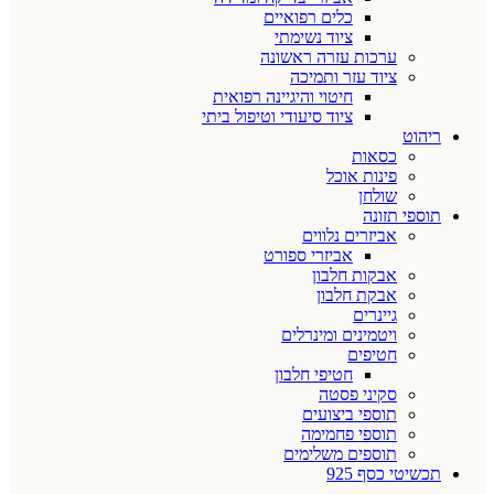
כלים רפואיים
ציוד נשימתי
ערכות עזרה ראשונה
ציוד עזר ותמיכה
חיטוי והיגיינה רפואית
ציוד סיעודי וטיפול ביתי
ריהוט
כסאות
פינות אוכל
שולחן
תוספי תזונה
אביזרים נלווים
אביזרי ספורט
אבקות חלבון
אבקת חלבון
גיינרים
ויטמינים ומינרלים
חטיפים
חטיפי חלבון
סקיני פסטה
תוספי ביצועים
תוספי פחמימה
תוספים משלימים
תכשיטי כסף 925