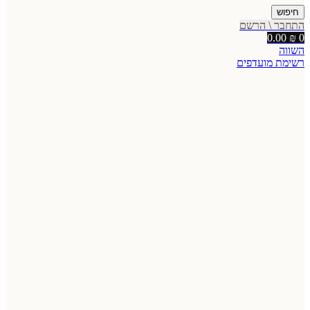
חיפוש
התחבר \ הרשם
0.00
₪
0
השווה
רשימת מועדפים