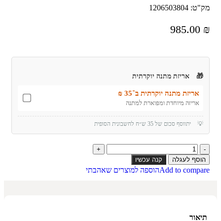
מק"ט:
1206503804
985.00
₪
🎁
אריזת מתנה יוקרתית
אריזת מתנה יוקרתית ב־35 ₪
אריזה מיוחדת ומפוארת למתנה
💡
יתווסף סכום של 35 ש״ח לחשבונית הסופית
הוסף לעגלה
קנה עכשיו
Add to compare
הוספה למוצרים שאהבתי
תיאור