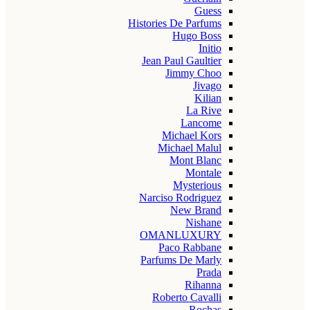
Guess
Histories De Parfums
Hugo Boss
Initio
Jean Paul Gaultier
Jimmy Choo
Jivago
Kilian
La Rive
Lancome
Michael Kors
Michael Malul
Mont Blanc
Montale
Mysterious
Narciso Rodriguez
New Brand
Nishane
OMANLUXURY
Paco Rabbane
Parfums De Marly
Prada
Rihanna
Roberto Cavalli
Rochas