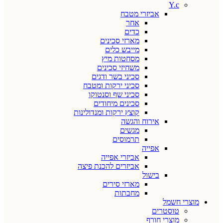
Y.c
אביזרי מטבח
אחר
כדים
מארזי סכינים
מייבש כלים
מסחטות מיץ
משחיזי סכינים
סכיני בשר ודגים
סכיני ירקות ומטבח
סכיני שף וסנטוקו
סכינים מיחודים
קוצץ ירקות ומנדולינות
אירוח והגשה
מגשים
תרמוסים
אפייה
אביזרי אפייה
אביזרים להכנת פיצה
בישול
מארזי סירים
מחבתות
מוצרי חשמל
טוסטרים
מוצרי חורף