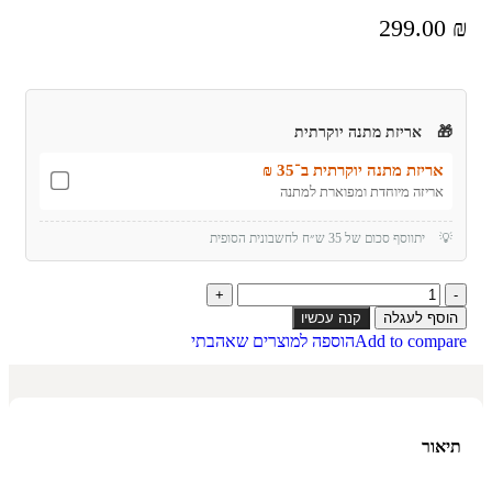
299.00
₪
🎁
אריזת מתנה יוקרתית
אריזת מתנה יוקרתית ב־35 ₪
אריזה מיוחדת ומפוארת למתנה
💡
יתווסף סכום של 35 ש״ח לחשבונית הסופית
הוסף לעגלה
קנה עכשיו
Add to compare
הוספה למוצרים שאהבתי
תיאור