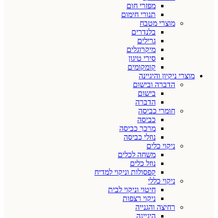
מפזרי חום
תנורי חימום
מוצרי מטבח
בלנדרים
גרילים
מיקרוגלים
סירי טיגון
קומקומים
מוצרי ניקיון והיגיינה
הדברה ובישום
בישום
הדברה
חומרי כביסה
כביסה
מרכך כביסה
נוזלי כביסה
ניקוי כלים
משחה לכלים
נוזל כלים
קפסולות וניקוי למדיח
ניקוי כללי
חיטוי וניקוי לבית
ניקוי רצפות
רחיצה והגנייה
היגיינה