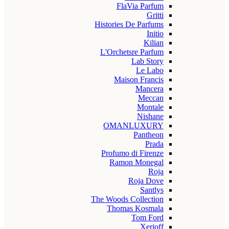
FlaVia Parfum
Gritti
Histories De Parfums
Initio
Kilian
L'Orchetsre Parfum
Lab Story
Le Labo
Maison Francis
Mancera
Meccan
Montale
Nishane
OMANLUXURY
Pantheon
Prada
Profumo di Firenze
Ramon Monegal
Roja
Roja Dove
Santlys
The Woods Collection
Thomas Kosmala
Tom Ford
Xerjoff