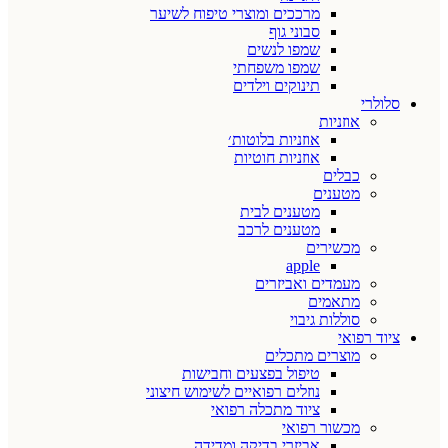
מרככים ומוצרי טיפוח לשיער
סבוני גוף
שמפו לנשים
שמפו משפחתי
תינוקים וילדים
סלולרי
אוזניות
אוזניות בלוטות׳
אוזניות חוטיות
כבלים
מטענים
מטענים לבית
מטענים לרכב
מכשירים
apple
מעמדים ואביזרים
מתאמים
סוללות גיבוי
ציוד רפואי
מוצרים מתכלים
טיפול בפצעים וחבישות
נוזלים רפואיים לשימוש חיצוני
ציוד מתכלה רפואי
מכשור רפואי
אביזרי בדיקה ומדידה