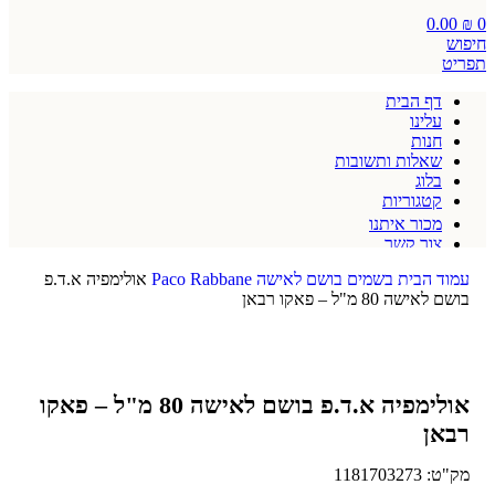
0.00
₪
0
חיפוש
תפריט
דף הבית
עלינו
חנות
שאלות ותשובות
בלוג
קטגוריות
מכור איתנו
צור קשר
תקנון אתר
עמוד הבית
בשמים
בושם לאישה
Paco Rabbane
אולימפיה א.ד.פ
בושם לאישה 80 מ"ל – פאקו רבאן
אולימפיה א.ד.פ בושם לאישה 80 מ"ל – פאקו
רבאן
מק"ט:
1181703273