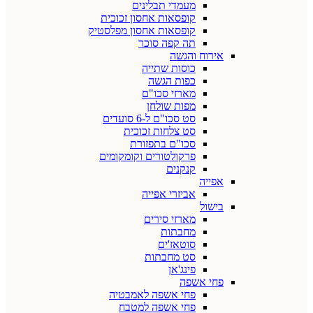
מעמדי תבלינים
קופסאות אחסון זכוכית
קופסאות אחסון מפלסטיק
תה קפה סוכר
אירוח והגשה
כוסות שתייה
כפות הגשה
מארזי סכו"ם
מפות שולחן
סט סכו"ם ל-6 סועדים
סט צלחות זכוכית
סכו"ם בתפזורת
פרקולטורים וקומקומים
קנקנים
אפייה
אביזרי אפייה
בישול
מארזי סירים
מחבתות
סוטאז'ים
סט מחבתות
פינג'אן
פחי אשפה
פחי אשפה לאמבטיה
פחי אשפה למטבח