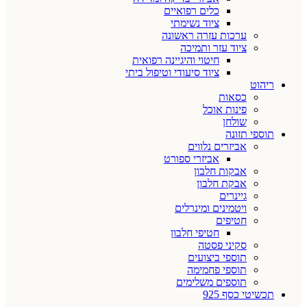
כלים רפואיים
ציוד נשימתי
ערכות עזרה ראשונה
ציוד עזר ותמיכה
חיטוי והיגיינה רפואית
ציוד סיעודי וטיפול ביתי
ריהוט
כסאות
פינות אוכל
שולחן
תוספי תזונה
אביזרים נלווים
אביזרי ספורט
אבקות חלבון
אבקת חלבון
גיינרים
ויטמינים ומינרלים
חטיפים
חטיפי חלבון
סקיני פסטה
תוספי ביצועים
תוספי פחמימה
תוספים משלימים
תכשיטי כסף 925