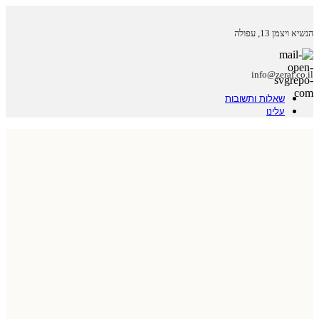
הנשיא ויצמן 13, עפולה
info@zeraf.co.il
שאלות ותשובות
עלינו