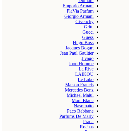
Dumont
Emporio Armani
FlaVia Parfum
Giorgio Armani
Givenchy
Gritti
Gucci
Guess
Hugo Boss
Jacques Bogart
Jean Paul Gaultier
Jivago
Joop Homme
La Rive
LAIKOU
Le Labo
Maison Francis
Mercedes Benz
Michael Malul
Mont Blanc
Nasomatto
Paco Rabbane
Parfums De Marly
Prada
Rochas