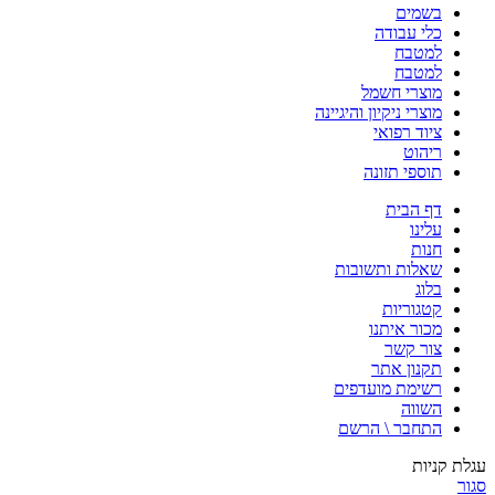
בשמים
כלי עבודה
למטבח
למטבח
מוצרי חשמל
מוצרי ניקיון והיגיינה
ציוד רפואי
ריהוט
תוספי תזונה
דף הבית
עלינו
חנות
שאלות ותשובות
בלוג
קטגוריות
מכור איתנו
צור קשר
תקנון אתר
רשימת מועדפים
השווה
התחבר \ הרשם
עגלת קניות
סגור