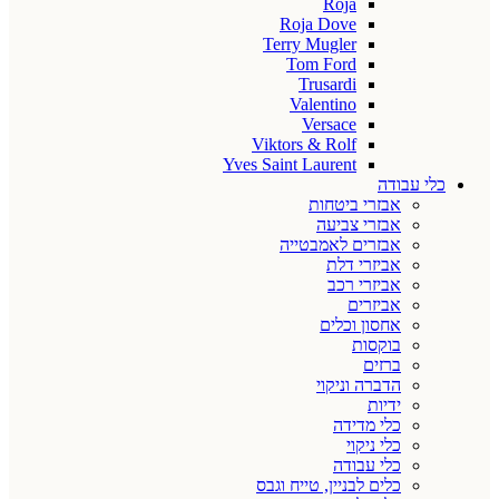
Roja
Roja Dove
Terry Mugler
Tom Ford
Trusardi
Valentino
Versace
Viktors & Rolf
Yves Saint Laurent
כלי עבודה
אבזרי ביטחות
אבזרי צביעה
אבזרים לאמבטייה
אביזרי דלת
אביזרי רכב
אביזרים
אחסון וכלים
בוקסות
ברזים
הדברה וניקוי
ידיות
כלי מדידה
כלי ניקוי
כלי עבודה
כלים לבניין, טייח וגבס