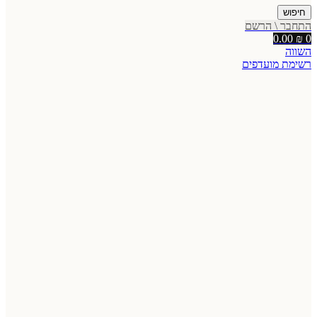
חיפוש
התחבר \ הרשם
0.00
₪
0
השווה
רשימת מועדפים