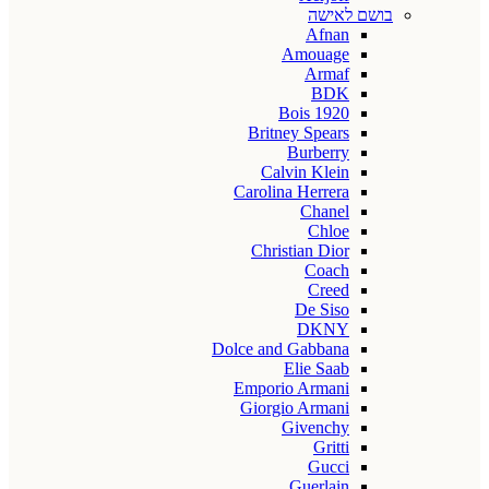
בושם לאישה
Afnan
Amouage
Armaf
BDK
Bois 1920
Britney Spears
Burberry
Calvin Klein
Carolina Herrera
Chanel
Chloe
Christian Dior
Coach
Creed
De Siso
DKNY
Dolce and Gabbana
Elie Saab
Emporio Armani
Giorgio Armani
Givenchy
Gritti
Gucci
Guerlain