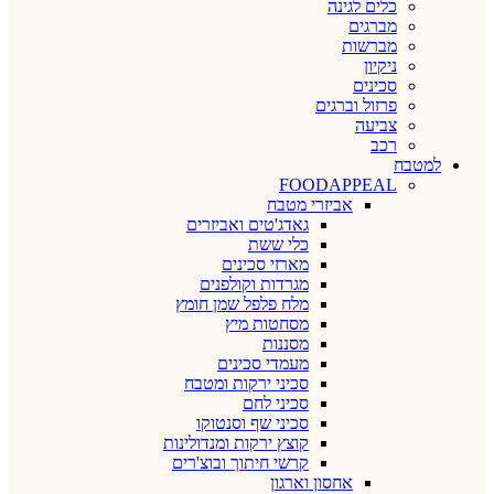
כלים לגינה
מברגים
מברשות
ניקיון
סכינים
פרזול וברגים
צביעה
רכב
למטבח
FOODAPPEAL
אביזרי מטבח
גאדג'טים ואביזרים
כלי ששת
מארזי סכינים
מגרדות וקולפנים
מלח פלפל שמן חומץ
מסחטות מיץ
מסננות
מעמדי סכינים
סכיני ירקות ומטבח
סכיני לחם
סכיני שף וסנטוקו
קוצץ ירקות ומנדולינות
קרשי חיתוך ובוצ'רים
אחסון וארגון