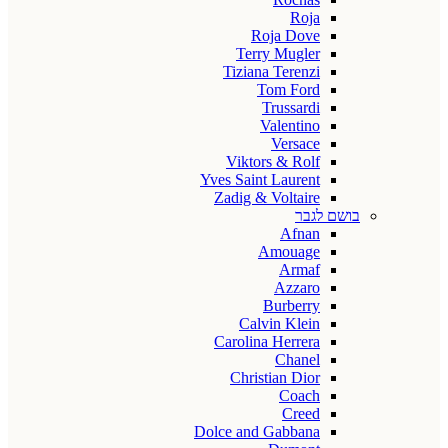
Roja
Roja Dove
Terry Mugler
Tiziana Terenzi
Tom Ford
Trussardi
Valentino
Versace
Viktors & Rolf
Yves Saint Laurent
Zadig & Voltaire
בושם לגבר
Afnan
Amouage
Armaf
Azzaro
Burberry
Calvin Klein
Carolina Herrera
Chanel
Christian Dior
Coach
Creed
Dolce and Gabbana