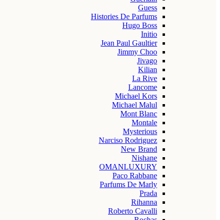
Guess
Histories De Parfums
Hugo Boss
Initio
Jean Paul Gaultier
Jimmy Choo
Jivago
Kilian
La Rive
Lancome
Michael Kors
Michael Malul
Mont Blanc
Montale
Mysterious
Narciso Rodriguez
New Brand
Nishane
OMANLUXURY
Paco Rabbane
Parfums De Marly
Prada
Rihanna
Roberto Cavalli
Rochas