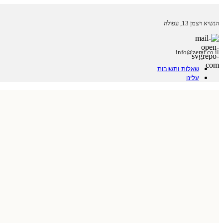
הנשיא ויצמן 13, עפולה
info@zeraf.co.il
שאלות ותשובות
עלינו