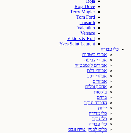
Roja
Roja Dove
Terry Mugler
Tom Ford
Trusardi
Valentino
Versace
Viktors & Rolf
Yves Saint Laurent
כלי עבודה
אבזרי ביטחות
אבזרי צביעה
אבזרים לאמבטייה
אביזרי דלת
אביזרי רכב
אביזרים
אחסון וכלים
בוקסות
ברזים
הדברה וניקוי
ידיות
כלי מדידה
כלי ניקוי
כלי עבודה
כלים לבניין, טייח וגבס