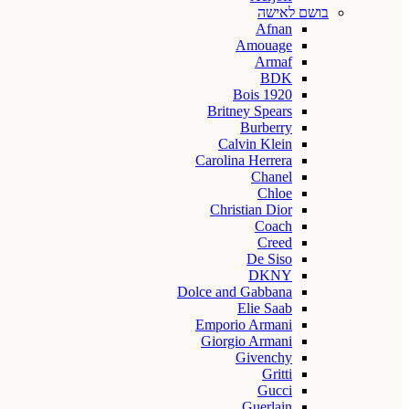
בושם לאישה
Afnan
Amouage
Armaf
BDK
Bois 1920
Britney Spears
Burberry
Calvin Klein
Carolina Herrera
Chanel
Chloe
Christian Dior
Coach
Creed
De Siso
DKNY
Dolce and Gabbana
Elie Saab
Emporio Armani
Giorgio Armani
Givenchy
Gritti
Gucci
Guerlain