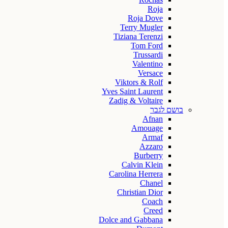
Roja
Roja Dove
Terry Mugler
Tiziana Terenzi
Tom Ford
Trussardi
Valentino
Versace
Viktors & Rolf
Yves Saint Laurent
Zadig & Voltaire
בושם לגבר
Afnan
Amouage
Armaf
Azzaro
Burberry
Calvin Klein
Carolina Herrera
Chanel
Christian Dior
Coach
Creed
Dolce and Gabbana