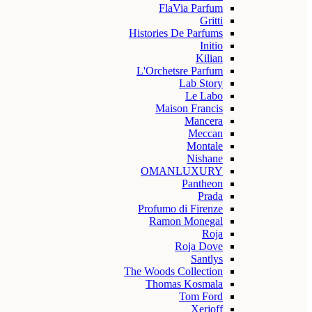
FlaVia Parfum
Gritti
Histories De Parfums
Initio
Kilian
L'Orchetsre Parfum
Lab Story
Le Labo
Maison Francis
Mancera
Meccan
Montale
Nishane
OMANLUXURY
Pantheon
Prada
Profumo di Firenze
Ramon Monegal
Roja
Roja Dove
Santlys
The Woods Collection
Thomas Kosmala
Tom Ford
Xerjoff