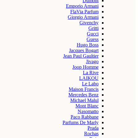
Dumont
Emporio Armani
FlaVia Parfum
Giorgio Armani
Givenchy
Gritti
Gucci
Guess
Hugo Boss
Jacques Bogart
Jean Paul Gaultier
Jivago
Joop Homme
La Rive
LAIKOU
Le Labo
Maison Francis
Mercedes Benz
Michael Malul
Mont Blanc
Nasomatto
Paco Rabbane
Parfums De Marly
Prada
Rochas