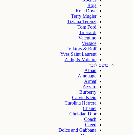
Roja
Roja Dove
Terry Mugler
Tiziana Terenzi
Tom Ford
Trussardi
Valentino
Versace
Viktors & Rolf
Yves Saint Laurent
Zadig & Voltaire
בושם לגבר
Afnan
Amouage
Armaf
Azzaro
Burberry
Calvin Klein
Carolina Herrera
Chanel
Christian Dior
Coach
Creed
Dolce and Gabbana