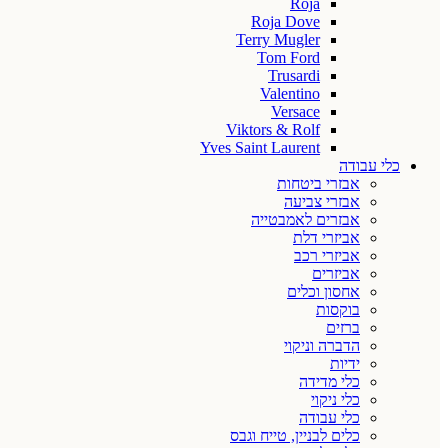
Roja
Roja Dove
Terry Mugler
Tom Ford
Trusardi
Valentino
Versace
Viktors & Rolf
Yves Saint Laurent
כלי עבודה
אבזרי ביטחות
אבזרי צביעה
אבזרים לאמבטייה
אביזרי דלת
אביזרי רכב
אביזרים
אחסון וכלים
בוקסות
ברזים
הדברה וניקוי
ידיות
כלי מדידה
כלי ניקוי
כלי עבודה
כלים לבניין, טייח וגבס