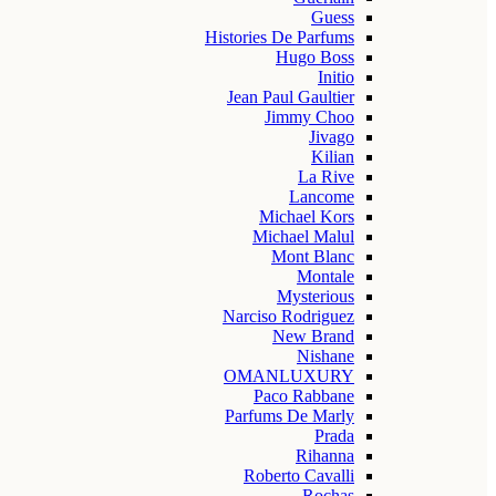
Guess
Histories De Parfums
Hugo Boss
Initio
Jean Paul Gaultier
Jimmy Choo
Jivago
Kilian
La Rive
Lancome
Michael Kors
Michael Malul
Mont Blanc
Montale
Mysterious
Narciso Rodriguez
New Brand
Nishane
OMANLUXURY
Paco Rabbane
Parfums De Marly
Prada
Rihanna
Roberto Cavalli
Rochas