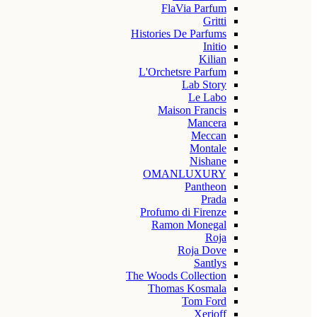
FlaVia Parfum
Gritti
Histories De Parfums
Initio
Kilian
L'Orchetsre Parfum
Lab Story
Le Labo
Maison Francis
Mancera
Meccan
Montale
Nishane
OMANLUXURY
Pantheon
Prada
Profumo di Firenze
Ramon Monegal
Roja
Roja Dove
Santlys
The Woods Collection
Thomas Kosmala
Tom Ford
Xerjoff