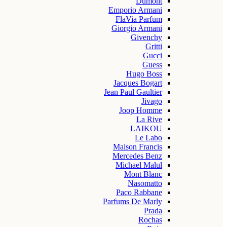
Dumont
Emporio Armani
FlaVia Parfum
Giorgio Armani
Givenchy
Gritti
Gucci
Guess
Hugo Boss
Jacques Bogart
Jean Paul Gaultier
Jivago
Joop Homme
La Rive
LAIKOU
Le Labo
Maison Francis
Mercedes Benz
Michael Malul
Mont Blanc
Nasomatto
Paco Rabbane
Parfums De Marly
Prada
Rochas