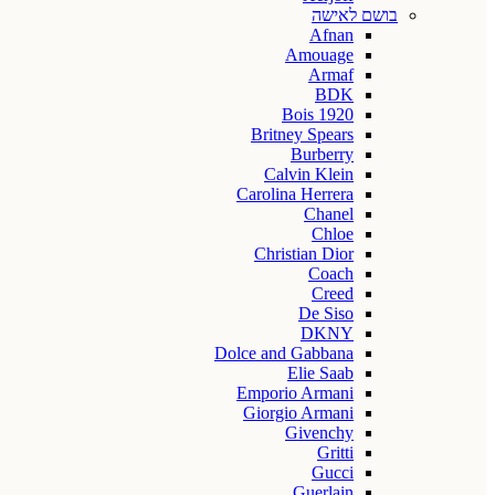
בושם לאישה
Afnan
Amouage
Armaf
BDK
Bois 1920
Britney Spears
Burberry
Calvin Klein
Carolina Herrera
Chanel
Chloe
Christian Dior
Coach
Creed
De Siso
DKNY
Dolce and Gabbana
Elie Saab
Emporio Armani
Giorgio Armani
Givenchy
Gritti
Gucci
Guerlain