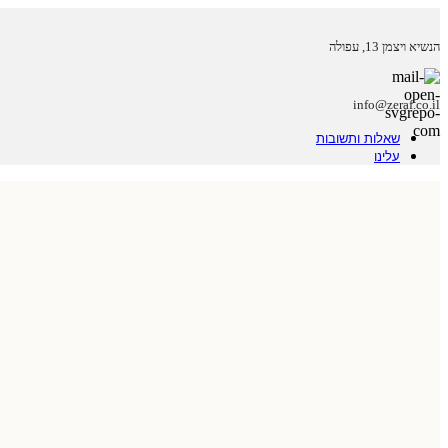
הנשיא ויצמן 13, עפולה
info@zeraf.co.il
שאלות ותשובות
עלינו