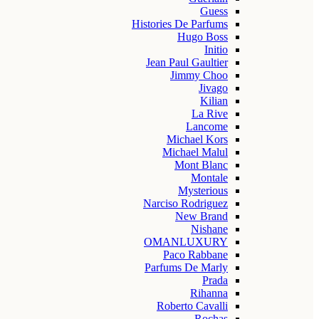
Guess
Histories De Parfums
Hugo Boss
Initio
Jean Paul Gaultier
Jimmy Choo
Jivago
Kilian
La Rive
Lancome
Michael Kors
Michael Malul
Mont Blanc
Montale
Mysterious
Narciso Rodriguez
New Brand
Nishane
OMANLUXURY
Paco Rabbane
Parfums De Marly
Prada
Rihanna
Roberto Cavalli
Rochas