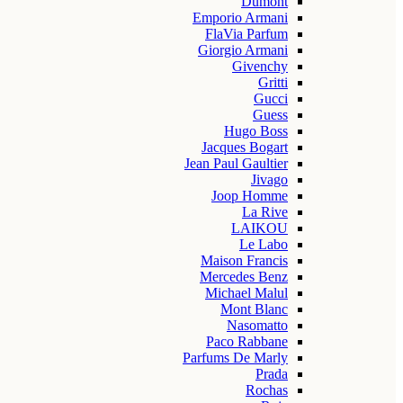
Dumont
Emporio Armani
FlaVia Parfum
Giorgio Armani
Givenchy
Gritti
Gucci
Guess
Hugo Boss
Jacques Bogart
Jean Paul Gaultier
Jivago
Joop Homme
La Rive
LAIKOU
Le Labo
Maison Francis
Mercedes Benz
Michael Malul
Mont Blanc
Nasomatto
Paco Rabbane
Parfums De Marly
Prada
Rochas