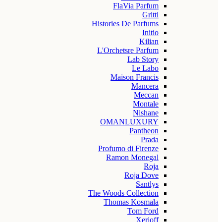
FlaVia Parfum
Gritti
Histories De Parfums
Initio
Kilian
L'Orchetsre Parfum
Lab Story
Le Labo
Maison Francis
Mancera
Meccan
Montale
Nishane
OMANLUXURY
Pantheon
Prada
Profumo di Firenze
Ramon Monegal
Roja
Roja Dove
Santlys
The Woods Collection
Thomas Kosmala
Tom Ford
Xerjoff