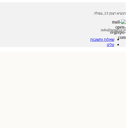
הנשיא ויצמן 13, עפולה
info@zeraf.co.il
שאלות ותשובות
עלינו