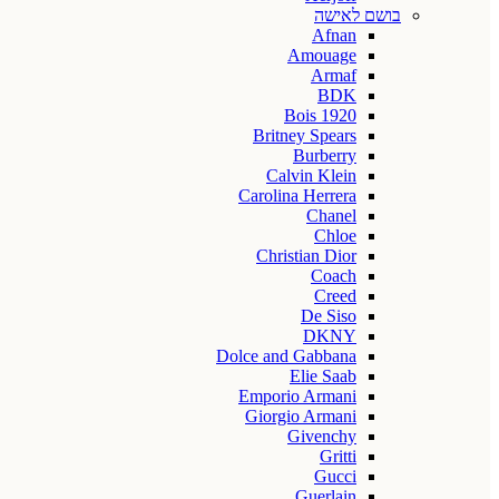
בושם לאישה
Afnan
Amouage
Armaf
BDK
Bois 1920
Britney Spears
Burberry
Calvin Klein
Carolina Herrera
Chanel
Chloe
Christian Dior
Coach
Creed
De Siso
DKNY
Dolce and Gabbana
Elie Saab
Emporio Armani
Giorgio Armani
Givenchy
Gritti
Gucci
Guerlain