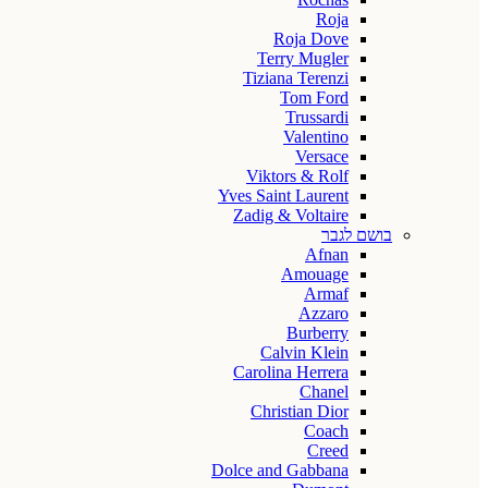
Roja
Roja Dove
Terry Mugler
Tiziana Terenzi
Tom Ford
Trussardi
Valentino
Versace
Viktors & Rolf
Yves Saint Laurent
Zadig & Voltaire
בושם לגבר
Afnan
Amouage
Armaf
Azzaro
Burberry
Calvin Klein
Carolina Herrera
Chanel
Christian Dior
Coach
Creed
Dolce and Gabbana