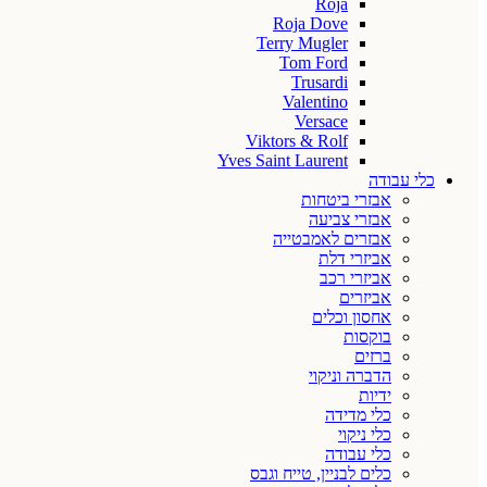
Roja
Roja Dove
Terry Mugler
Tom Ford
Trusardi
Valentino
Versace
Viktors & Rolf
Yves Saint Laurent
כלי עבודה
אבזרי ביטחות
אבזרי צביעה
אבזרים לאמבטייה
אביזרי דלת
אביזרי רכב
אביזרים
אחסון וכלים
בוקסות
ברזים
הדברה וניקוי
ידיות
כלי מדידה
כלי ניקוי
כלי עבודה
כלים לבניין, טייח וגבס