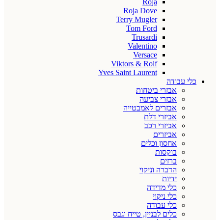
Roja
Roja Dove
Terry Mugler
Tom Ford
Trusardi
Valentino
Versace
Viktors & Rolf
Yves Saint Laurent
כלי עבודה
אבזרי ביטחות
אבזרי צביעה
אבזרים לאמבטייה
אביזרי דלת
אביזרי רכב
אביזרים
אחסון וכלים
בוקסות
ברזים
הדברה וניקוי
ידיות
כלי מדידה
כלי ניקוי
כלי עבודה
כלים לבניין, טייח וגבס