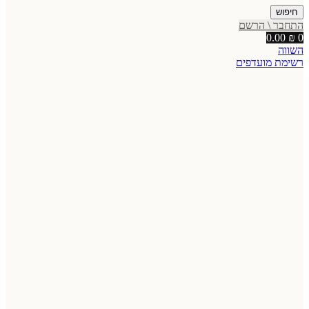
חיפוש
התחבר \ הרשם
0.00
₪
0
השווה
רשימת מועדפים