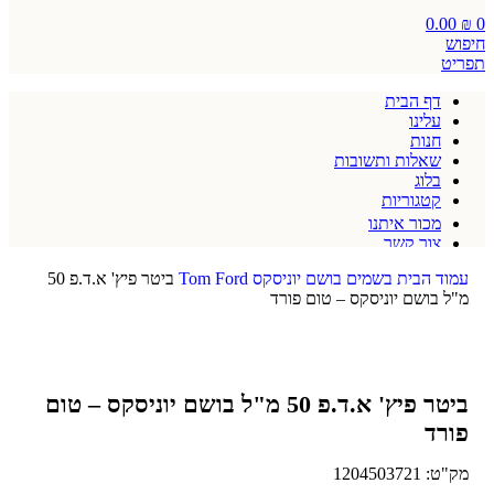
0.00
₪
0
חיפוש
תפריט
דף הבית
עלינו
חנות
שאלות ותשובות
בלוג
קטגוריות
מכור איתנו
צור קשר
תקנון אתר
עמוד הבית
בשמים
בושם יוניסקס
Tom Ford
ביטר פיץ' א.ד.פ 50
מ"ל בושם יוניסקס – טום פורד
ביטר פיץ' א.ד.פ 50 מ"ל בושם יוניסקס – טום
פורד
מק"ט:
1204503721