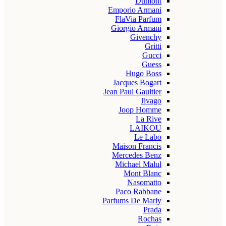
Dumont
Emporio Armani
FlaVia Parfum
Giorgio Armani
Givenchy
Gritti
Gucci
Guess
Hugo Boss
Jacques Bogart
Jean Paul Gaultier
Jivago
Joop Homme
La Rive
LAIKOU
Le Labo
Maison Francis
Mercedes Benz
Michael Malul
Mont Blanc
Nasomatto
Paco Rabbane
Parfums De Marly
Prada
Rochas