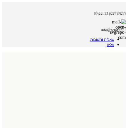
הנשיא ויצמן 13, עפולה
info@zeraf.co.il
שאלות ותשובות
עלינו