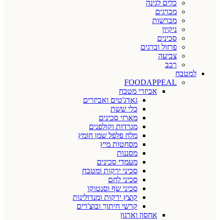
כלים לגינה
מברגים
מברשות
ניקיון
סכינים
פרזול וברגים
צביעה
רכב
למטבח
FOODAPPEAL
אביזרי מטבח
גאדג'טים ואביזרים
כלי ששת
מארזי סכינים
מגרדות וקולפנים
מלח פלפל שמן חומץ
מסחטות מיץ
מסננות
מעמדי סכינים
סכיני ירקות ומטבח
סכיני לחם
סכיני שף וסנטוקו
קוצץ ירקות ומנדולינות
קרשי חיתוך ובוצ'רים
אחסון וארגון