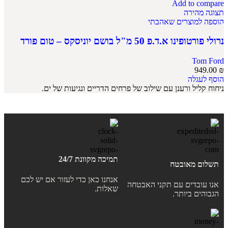
Add to compare
תצוגה מהירה
הוספה למוצרים שאהבתי
נרולי פורטופינו א.ד.פ 50 מ"ל בושם יוניסקס – טום פורד
Tom Ford
949.00
₪
הוסף לעגלה
ניחוח קליל ורענן עם שילוב של פרחים הדריים ונגיעות של ים.
תמיכה מקוונת 24/7
תשלום מאובטח
אנחנו כאן כדי לעזור אם יש לכם
אנו עובדים עם תקני האבטחה
שאלות.
הגבוהים ביותר.