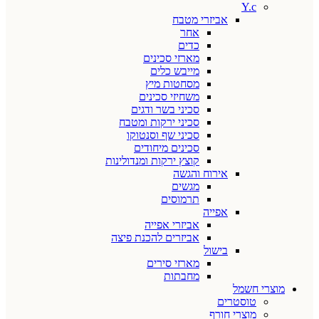
Y.c
אביזרי מטבח
אחר
כדים
מארזי סכינים
מייבש כלים
מסחטות מיץ
משחיזי סכינים
סכיני בשר ודגים
סכיני ירקות ומטבח
סכיני שף וסנטוקו
סכינים מיחודים
קוצץ ירקות ומנדולינות
אירוח והגשה
מגשים
תרמוסים
אפייה
אביזרי אפייה
אביזרים להכנת פיצה
בישול
מארזי סירים
מחבתות
מוצרי חשמל
טוסטרים
מוצרי חורף