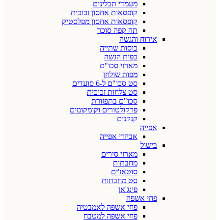
מעמדי תבלינים
קופסאות אחסון זכוכית
קופסאות אחסון מפלסטיק
תה קפה סוכר
אירוח והגשה
כוסות שתייה
כפות הגשה
מארזי סכו"ם
מפות שולחן
סט סכו"ם ל-6 סועדים
סט צלחות זכוכית
סכו"ם בתפזורת
פרקולטורים וקומקומים
קנקנים
אפייה
אביזרי אפייה
בישול
מארזי סירים
מחבתות
סוטאז'ים
סט מחבתות
פינג'אן
פחי אשפה
פחי אשפה לאמבטיה
פחי אשפה למטבח