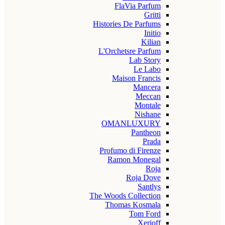
FlaVia Parfum
Gritti
Histories De Parfums
Initio
Kilian
L'Orchetsre Parfum
Lab Story
Le Labo
Maison Francis
Mancera
Meccan
Montale
Nishane
OMANLUXURY
Pantheon
Prada
Profumo di Firenze
Ramon Monegal
Roja
Roja Dove
Santlys
The Woods Collection
Thomas Kosmala
Tom Ford
Xerjoff