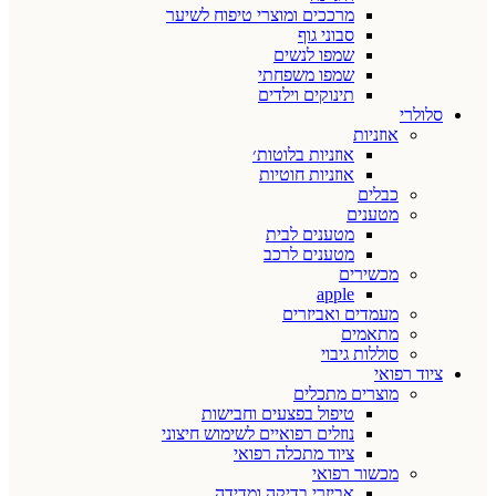
מרככים ומוצרי טיפוח לשיער
סבוני גוף
שמפו לנשים
שמפו משפחתי
תינוקים וילדים
סלולרי
אוזניות
אוזניות בלוטות׳
אוזניות חוטיות
כבלים
מטענים
מטענים לבית
מטענים לרכב
מכשירים
apple
מעמדים ואביזרים
מתאמים
סוללות גיבוי
ציוד רפואי
מוצרים מתכלים
טיפול בפצעים וחבישות
נוזלים רפואיים לשימוש חיצוני
ציוד מתכלה רפואי
מכשור רפואי
אביזרי בדיקה ומדידה