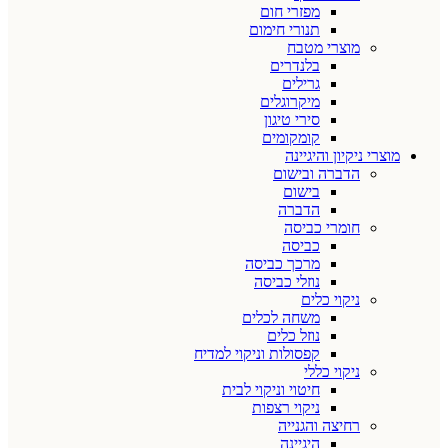
מפזרי חום
תנורי חימום
מוצרי מטבח
בלנדרים
גרילים
מיקרוגלים
סירי טיגון
קומקומים
מוצרי ניקיון והיגיינה
הדברה ובישום
בישום
הדברה
חומרי כביסה
כביסה
מרכך כביסה
נוזלי כביסה
ניקוי כלים
משחה לכלים
נוזל כלים
קפסולות וניקוי למדיח
ניקוי כללי
חיטוי וניקוי לבית
ניקוי רצפות
רחיצה והגנייה
היגיינה