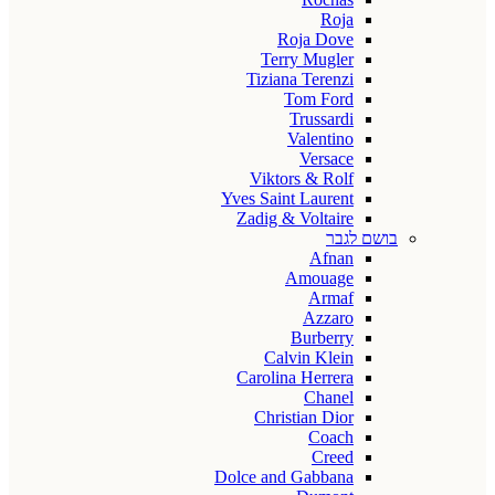
Roja
Roja Dove
Terry Mugler
Tiziana Terenzi
Tom Ford
Trussardi
Valentino
Versace
Viktors & Rolf
Yves Saint Laurent
Zadig & Voltaire
בושם לגבר
Afnan
Amouage
Armaf
Azzaro
Burberry
Calvin Klein
Carolina Herrera
Chanel
Christian Dior
Coach
Creed
Dolce and Gabbana