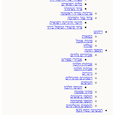
כלים רפואיים
ציוד נשימתי
ערכות עזרה ראשונה
ציוד עזר ותמיכה
חיטוי והיגיינה רפואית
ציוד סיעודי וטיפול ביתי
ריהוט
כסאות
פינות אוכל
שולחן
תוספי תזונה
אביזרים נלווים
אביזרי ספורט
אבקות חלבון
אבקת חלבון
גיינרים
ויטמינים ומינרלים
חטיפים
חטיפי חלבון
סקיני פסטה
תוספי ביצועים
תוספי פחמימה
תוספים משלימים
תכשיטי כסף 925