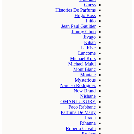
Guess
Histories De Parfums
Hugo Boss
Initio
Jean Paul Gaultier
Jimmy Choo
Jivago
Kilian
La Rive
Lancome
Michael Kors
Michael Malul
Mont Blanc
Montale
Mysterious
Narciso Rodriguez
New Brand
Nishane
OMANLUXURY
Paco Rabbane
Parfums De Marly
Prada
Rihanna
Roberto Cavalli
Rochas