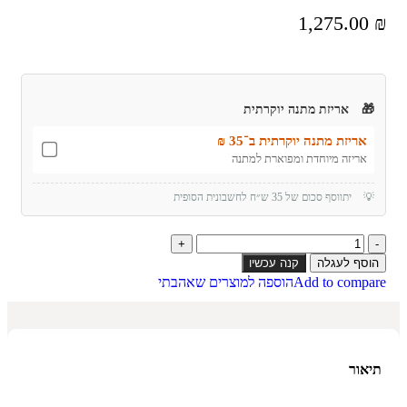
1,275.00
₪
🎁
אריזת מתנה יוקרתית
אריזת מתנה יוקרתית ב־35 ₪
אריזה מיוחדת ומפוארת למתנה
💡
יתווסף סכום של 35 ש״ח לחשבונית הסופית
הוסף לעגלה
קנה עכשיו
Add to compare
הוספה למוצרים שאהבתי
תיאור