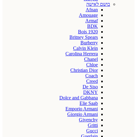
בושם לאישה
Afnan
Amouage
Armaf
BDK
Bois 1920
Britney Spears
Burberry
Calvin Klein
Carolina Herrera
Chanel
Chloe
Christian Dior
Coach
Creed
De Siso
DKNY
Dolce and Gabbana
Elie Saab
Emporio Armani
Giorgio Armani
Givenchy
Gritti
Gucci
Guerlain