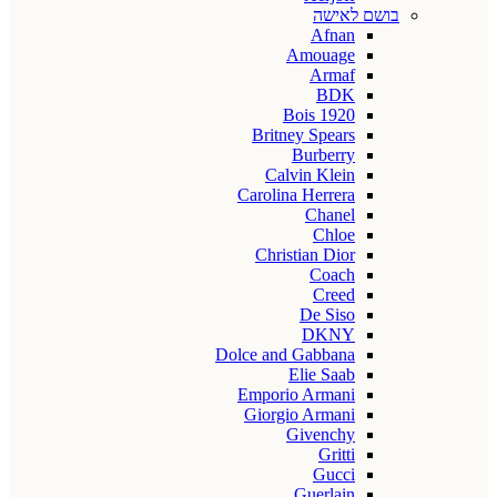
בושם לאישה
Afnan
Amouage
Armaf
BDK
Bois 1920
Britney Spears
Burberry
Calvin Klein
Carolina Herrera
Chanel
Chloe
Christian Dior
Coach
Creed
De Siso
DKNY
Dolce and Gabbana
Elie Saab
Emporio Armani
Giorgio Armani
Givenchy
Gritti
Gucci
Guerlain