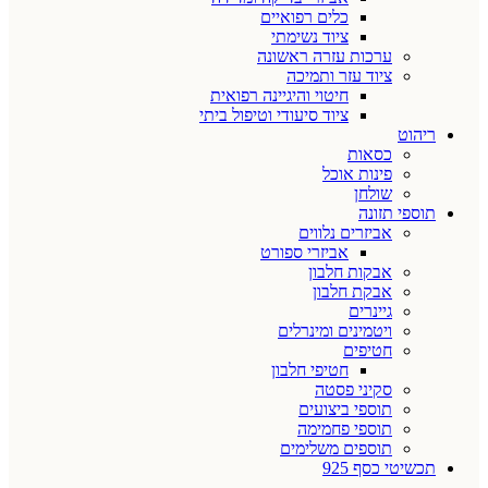
כלים רפואיים
ציוד נשימתי
ערכות עזרה ראשונה
ציוד עזר ותמיכה
חיטוי והיגיינה רפואית
ציוד סיעודי וטיפול ביתי
ריהוט
כסאות
פינות אוכל
שולחן
תוספי תזונה
אביזרים נלווים
אביזרי ספורט
אבקות חלבון
אבקת חלבון
גיינרים
ויטמינים ומינרלים
חטיפים
חטיפי חלבון
סקיני פסטה
תוספי ביצועים
תוספי פחמימה
תוספים משלימים
תכשיטי כסף 925