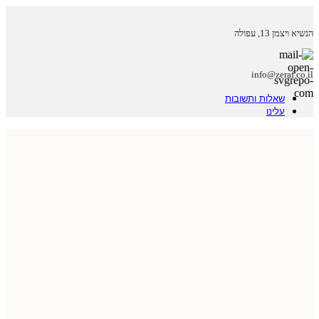
הנשיא ויצמן 13, עפולה
info@zeraf.co.il
שאלות ותשובות
עלינו