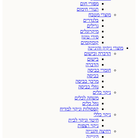
מפזרי חום
תנורי חימום
מוצרי מטבח
בלנדרים
גרילים
מיקרוגלים
סירי טיגון
קומקומים
מוצרי ניקיון והיגיינה
הדברה ובישום
בישום
הדברה
חומרי כביסה
כביסה
מרכך כביסה
נוזלי כביסה
ניקוי כלים
משחה לכלים
נוזל כלים
קפסולות וניקוי למדיח
ניקוי כללי
חיטוי וניקוי לבית
ניקוי רצפות
רחיצה והגנייה
היגיינה