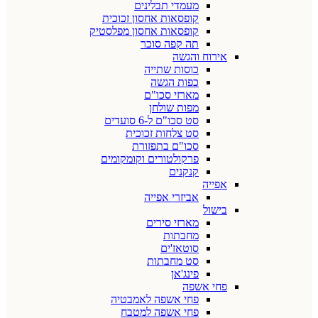
מעמדי תבלינים
קופסאות אחסון זכוכית
קופסאות אחסון מפלסטיק
תה קפה סוכר
אירוח והגשה
כוסות שתייה
כפות הגשה
מארזי סכו"ם
מפות שולחן
סט סכו"ם ל-6 סועדים
סט צלחות זכוכית
סכו"ם בתפזורת
פרקולטורים וקומקומים
קנקנים
אפייה
אביזרי אפייה
בישול
מארזי סירים
מחבתות
סוטאז'ים
סט מחבתות
פינג'אן
פחי אשפה
פחי אשפה לאמבטיה
פחי אשפה למטבח