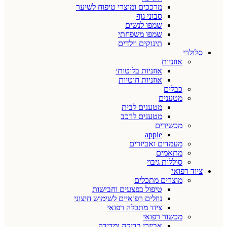
מרככים ומוצרי טיפוח לשיער
סבוני גוף
שמפו לנשים
שמפו משפחתי
תינוקים וילדים
סלולרי
אוזניות
אוזניות בלוטות׳
אוזניות חוטיות
כבלים
מטענים
מטענים לבית
מטענים לרכב
מכשירים
apple
מעמדים ואביזרים
מתאמים
סוללות גיבוי
ציוד רפואי
מוצרים מתכלים
טיפול בפצעים וחבישות
נוזלים רפואיים לשימוש חיצוני
ציוד מתכלה רפואי
מכשור רפואי
אביזרי בדיקה ומדידה