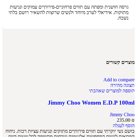
גרסה חושנית ומפתה עם תווים פרחוניים-פירותיים עמוקים ונגיעות
מתוקות. אידיאלי לערב מיוחד ולנשים שרוצות להשאיר רושם בלתי
נשכח.
מוצרים קשורים
Add to compare
תצוגה מהירה
הוספה למוצרים שאהבתי
Jimmy Choo Women E.D.P 100ml
Jimmy Choo
235.00
₪
הוסף לעגלה
בושם נשי יוקרתי עם תווים פירותיים מתוקים ונגיעות עציות רכות. ניחוח
המתאים לנשים המחפשות אלגנטיות ונוכחות מרשימה לכל שעות היום.