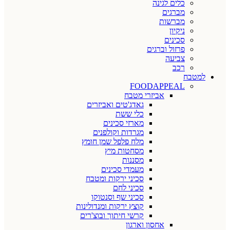
כלים לגינה
מברגים
מברשות
ניקיון
סכינים
פרזול וברגים
צביעה
רכב
למטבח
FOODAPPEAL
אביזרי מטבח
גאדג'טים ואביזרים
כלי ששת
מארזי סכינים
מגרדות וקולפנים
מלח פלפל שמן חומץ
מסחטות מיץ
מסננות
מעמדי סכינים
סכיני ירקות ומטבח
סכיני לחם
סכיני שף וסנטוקו
קוצץ ירקות ומנדולינות
קרשי חיתוך ובוצ'רים
אחסון וארגון