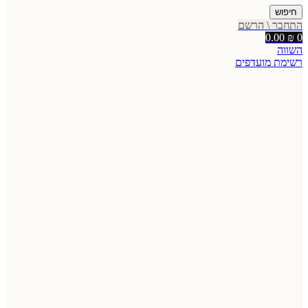
חיפוש
התחבר \ הרשם
0.00
₪
0
השווה
רשימת מועדפים