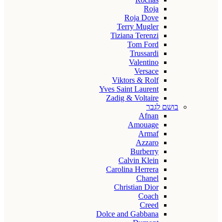
Roja
Roja Dove
Terry Mugler
Tiziana Terenzi
Tom Ford
Trussardi
Valentino
Versace
Viktors & Rolf
Yves Saint Laurent
Zadig & Voltaire
בושם לגבר
Afnan
Amouage
Armaf
Azzaro
Burberry
Calvin Klein
Carolina Herrera
Chanel
Christian Dior
Coach
Creed
Dolce and Gabbana