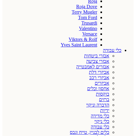
Roja
Roja Dove
Terry Mugler
Tom Ford
Trusardi
Valentino
Versace
Viktors & Rolf
Yves Saint Laurent
כלי עבודה
אבזרי ביטחות
אבזרי צביעה
אבזרים לאמבטייה
אביזרי דלת
אביזרי רכב
אביזרים
אחסון וכלים
בוקסות
ברזים
הדברה וניקוי
ידיות
כלי מדידה
כלי ניקוי
כלי עבודה
כלים לבניין, טייח וגבס