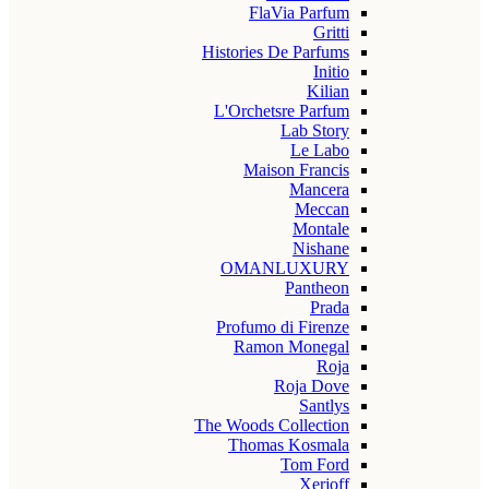
FlaVia Parfum
Gritti
Histories De Parfums
Initio
Kilian
L'Orchetsre Parfum
Lab Story
Le Labo
Maison Francis
Mancera
Meccan
Montale
Nishane
OMANLUXURY
Pantheon
Prada
Profumo di Firenze
Ramon Monegal
Roja
Roja Dove
Santlys
The Woods Collection
Thomas Kosmala
Tom Ford
Xerjoff