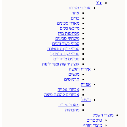
Y.c
אביזרי מטבח
אחר
כדים
מארזי סכינים
מייבש כלים
מסחטות מיץ
משחיזי סכינים
סכיני בשר ודגים
סכיני ירקות ומטבח
סכיני שף וסנטוקו
סכינים מיחודים
קוצץ ירקות ומנדולינות
אירוח והגשה
מגשים
תרמוסים
אפייה
אביזרי אפייה
אביזרים להכנת פיצה
בישול
מארזי סירים
מחבתות
מוצרי חשמל
טוסטרים
מוצרי חורף