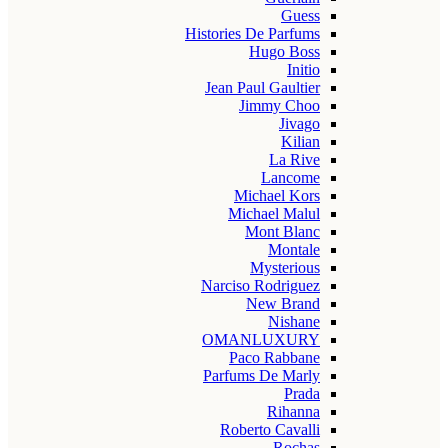
Guess
Histories De Parfums
Hugo Boss
Initio
Jean Paul Gaultier
Jimmy Choo
Jivago
Kilian
La Rive
Lancome
Michael Kors
Michael Malul
Mont Blanc
Montale
Mysterious
Narciso Rodriguez
New Brand
Nishane
OMANLUXURY
Paco Rabbane
Parfums De Marly
Prada
Rihanna
Roberto Cavalli
Rochas