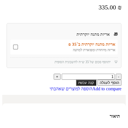
335.00
₪
🎁
אריזת מתנה יוקרתית
אריזת מתנה יוקרתית ב־35 ₪
אריזה מיוחדת ומפוארת למתנה
💡
יתווסף סכום של 35 ש״ח לחשבונית הסופית
הוסף לעגלה
קנה עכשיו
Add to compare
הוספה למוצרים שאהבתי
תיאור