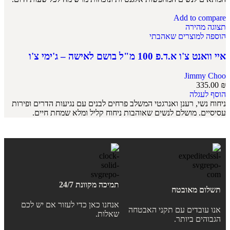
Add to compare
תצוגה מהירה
הוספה למוצרים שאהבתי
איי וואנט צ'ו א.ד.פ 100 מ"ל בושם לאישה – ג'ימי צ'ו
Jimmy Choo
335.00
₪
הוסף לעגלה
ניחוח נשי, רענן ואנרגטי המשלב פרחים לבנים עם נגיעות הדרים ופירות
עסיסיים. מושלם לנשים שאוהבות ניחוח קליל ומלא שמחת חיים.
תמיכה מקוונת 24/7
תשלום מאובטח
אנחנו כאן כדי לעזור אם יש לכם
אנו עובדים עם תקני האבטחה
שאלות.
הגבוהים ביותר.