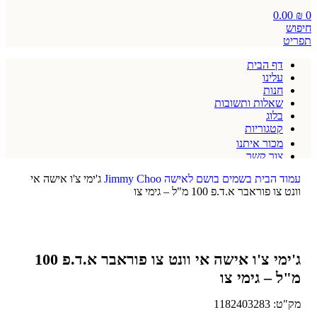
0.00
₪
0
חיפוש
תפריט
דף הבית
עלינו
חנות
שאלות ותשובות
בלוג
קטגוריות
מכור איתנו
צור קשר
תקנון אתר
עמוד הבית
בשמים
בושם לאישה
Jimmy Choo
ג'ימי צ'ו אישה אי
וונט צו פוראבר א.ד.פ 100 מ"ל – גימי צו
ג'ימי צ'ו אישה אי וונט צו פוראבר א.ד.פ 100
מ"ל – גימי צו
מק"ט:
1182403283