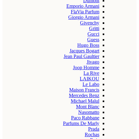
Dumont
Emporio Armani
FlaVia Parfum
Giorgio Armani
Givenchy
Gritti
Gucci
Guess
Hugo Boss
Jacques Bogart
Jean Paul Gaultier
Jivago
Joop Homme
La Rive
LAIKOU
Le Labo
Maison Francis
Mercedes Benz
Michael Malul
Mont Blanc
Nasomatto
Paco Rabbane
Parfums De Marly
Prada
Rochas