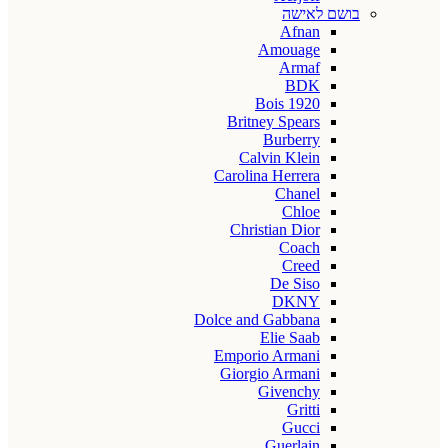
בושם לאישה
Afnan
Amouage
Armaf
BDK
Bois 1920
Britney Spears
Burberry
Calvin Klein
Carolina Herrera
Chanel
Chloe
Christian Dior
Coach
Creed
De Siso
DKNY
Dolce and Gabbana
Elie Saab
Emporio Armani
Giorgio Armani
Givenchy
Gritti
Gucci
Guerlain