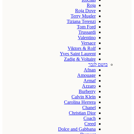
Roja
Roja Dove
Terry Mugler
Tiziana Terenzi
Tom Ford
Trussardi
Valentino
Versace
Viktors & Rolf
Yves Saint Laurent
Zadig & Voltaire
בושם לגבר
Afnan
Amouage
Armaf
Azzaro
Burberry
Calvin Klein
Carolina Herrera
Chanel
Christian Dior
Coach
Creed
Dolce and Gabbana