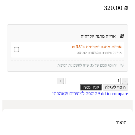
320.00
₪
🎁
אריזת מתנה יוקרתית
אריזת מתנה יוקרתית ב־35 ₪
אריזה מיוחדת ומפוארת למתנה
💡
יתווסף סכום של 35 ש״ח לחשבונית הסופית
הוסף לעגלה
קנה עכשיו
Add to compare
הוספה למוצרים שאהבתי
תיאור