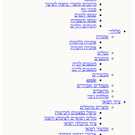
מרככים ומוצרי טיפוח לשיער
סבוני גוף
שמפו לנשים
שמפו משפחתי
תינוקים וילדים
סלולרי
אוזניות
אוזניות בלוטות׳
אוזניות חוטיות
כבלים
מטענים
מטענים לבית
מטענים לרכב
מכשירים
apple
מעמדים ואביזרים
מתאמים
סוללות גיבוי
ציוד רפואי
מוצרים מתכלים
טיפול בפצעים וחבישות
נוזלים רפואיים לשימוש חיצוני
ציוד מתכלה רפואי
מכשור רפואי
אביזרי בדיקה ומדידה