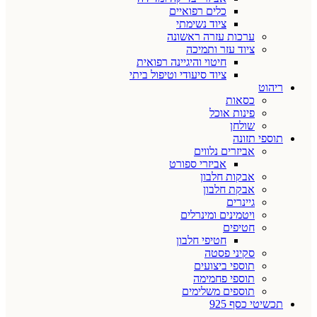
כלים רפואיים
ציוד נשימתי
ערכות עזרה ראשונה
ציוד עזר ותמיכה
חיטוי והיגיינה רפואית
ציוד סיעודי וטיפול ביתי
ריהוט
כסאות
פינות אוכל
שולחן
תוספי תזונה
אביזרים נלווים
אביזרי ספורט
אבקות חלבון
אבקת חלבון
גיינרים
ויטמינים ומינרלים
חטיפים
חטיפי חלבון
סקיני פסטה
תוספי ביצועים
תוספי פחמימה
תוספים משלימים
תכשיטי כסף 925