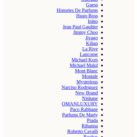
Guess
Histories De Parfums
Hugo Boss
Initio
Jean Paul Gaultier
Jimmy Choo
Jivago
Kilian
La Rive
Lancome
Michael Kors
Michael Malul
Mont Blanc
Montale
Mysterious
Narciso Rodriguez
New Brand
Nishane
OMANLUXURY
Paco Rabbane
Parfums De Marly
Prada
Rihanna
Roberto Cavalli
Rochas