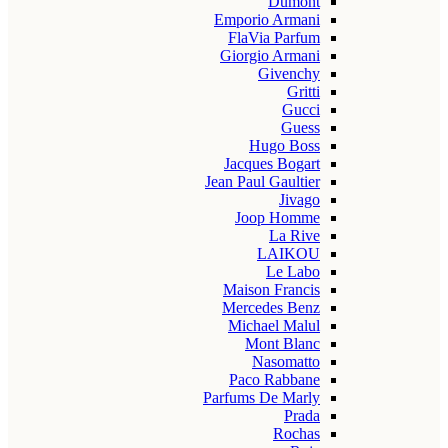
Dumont
Emporio Armani
FlaVia Parfum
Giorgio Armani
Givenchy
Gritti
Gucci
Guess
Hugo Boss
Jacques Bogart
Jean Paul Gaultier
Jivago
Joop Homme
La Rive
LAIKOU
Le Labo
Maison Francis
Mercedes Benz
Michael Malul
Mont Blanc
Nasomatto
Paco Rabbane
Parfums De Marly
Prada
Rochas