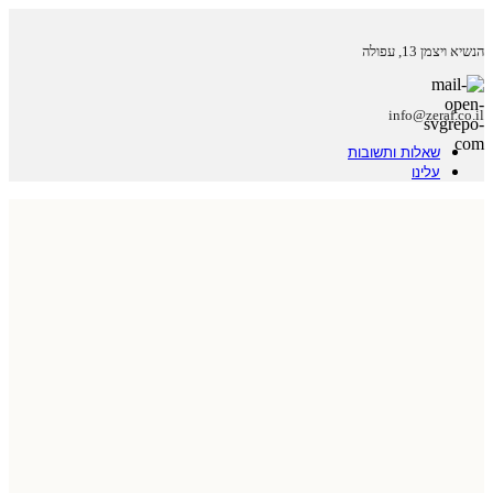
הנשיא ויצמן 13, עפולה
info@zeraf.co.il
שאלות ותשובות
עלינו