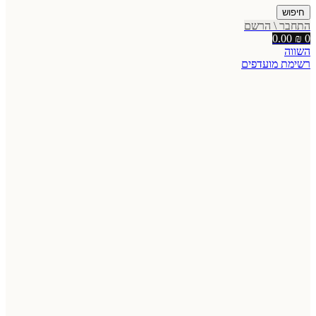
חיפוש
התחבר \ הרשם
0.00
₪
0
השווה
רשימת מועדפים