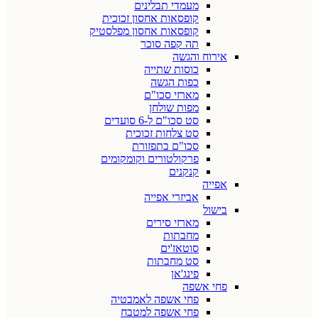
מעמדי תבלינים
קופסאות אחסון זכוכית
קופסאות אחסון מפלסטיק
תה קפה סוכר
אירוח והגשה
כוסות שתייה
כפות הגשה
מארזי סכו"ם
מפות שולחן
סט סכו"ם ל-6 סועדים
סט צלחות זכוכית
סכו"ם בתפזורת
פרקולטורים וקומקומים
קנקנים
אפייה
אביזרי אפייה
בישול
מארזי סירים
מחבתות
סוטאז'ים
סט מחבתות
פינג'אן
פחי אשפה
פחי אשפה לאמבטיה
פחי אשפה למטבח