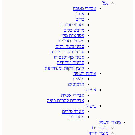
Y.c
אביזרי מטבח
אחר
כדים
מארזי סכינים
מייבש כלים
מסחטות מיץ
משחיזי סכינים
סכיני בשר ודגים
סכיני ירקות ומטבח
סכיני שף וסנטוקו
סכינים מיחודים
קוצץ ירקות ומנדולינות
אירוח והגשה
מגשים
תרמוסים
אפייה
אביזרי אפייה
אביזרים להכנת פיצה
בישול
מארזי סירים
מחבתות
מוצרי חשמל
טוסטרים
מוצרי חורף