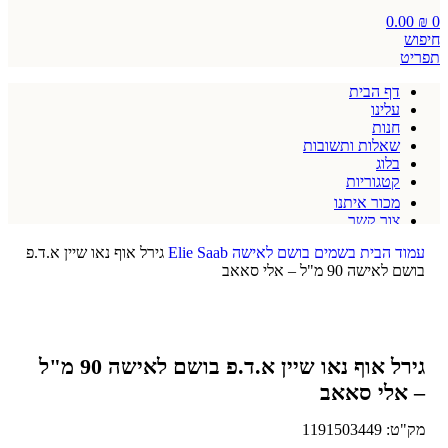
0.00
₪
0
חיפוש
תפריט
דף הבית
עלינו
חנות
שאלות ותשובות
בלוג
קטגוריות
מכור איתנו
צור קשר
תקנון אתר
עמוד הבית
בשמים
בושם לאישה
Elie Saab
גירל אוף נאו שיין א.ד.פ
בושם לאישה 90 מ"ל – אלי סאאב
גירל אוף נאו שיין א.ד.פ בושם לאישה 90 מ"ל
– אלי סאאב
מק"ט:
1191503449