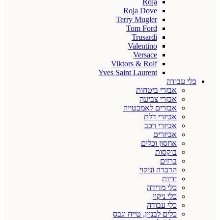
Roja
Roja Dove
Terry Mugler
Tom Ford
Trusardi
Valentino
Versace
Viktors & Rolf
Yves Saint Laurent
כלי עבודה
אבזרי ביטחות
אבזרי צביעה
אבזרים לאמבטייה
אביזרי דלת
אביזרי רכב
אביזרים
אחסון וכלים
בוקסות
ברזים
הדברה וניקוי
ידיות
כלי מדידה
כלי ניקוי
כלי עבודה
כלים לבניין, טייח וגבס