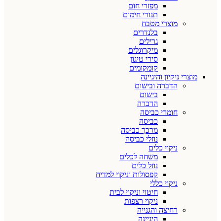
מפזרי חום
תנורי חימום
מוצרי מטבח
בלנדרים
גרילים
מיקרוגלים
סירי טיגון
קומקומים
מוצרי ניקיון והיגיינה
הדברה ובישום
בישום
הדברה
חומרי כביסה
כביסה
מרכך כביסה
נוזלי כביסה
ניקוי כלים
משחה לכלים
נוזל כלים
קפסולות וניקוי למדיח
ניקוי כללי
חיטוי וניקוי לבית
ניקוי רצפות
רחיצה והגנייה
היגיינה