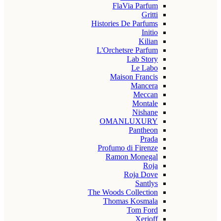
FlaVia Parfum
Gritti
Histories De Parfums
Initio
Kilian
L'Orchetsre Parfum
Lab Story
Le Labo
Maison Francis
Mancera
Meccan
Montale
Nishane
OMANLUXURY
Pantheon
Prada
Profumo di Firenze
Ramon Monegal
Roja
Roja Dove
Santlys
The Woods Collection
Thomas Kosmala
Tom Ford
Xerjoff