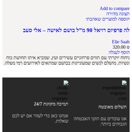
Add to compare
תצוגה מהירה
הוספה למוצרים שאהבתי
לה פרפיום רויאל 90 מ”ל בושם לאישה – אלי סעב
Elie Saab
320.00
₪
הוסף לעגלה
ניחוח יוקרתי עם תווים פרחוניים עשירים ועץ, שמביא איתו תחושת כוח
ונשיות. מושלם לנשים שמעוניינות בבושם שמתאים לאירועים רמי מעלה.
תמיכה מקוונת 24/7
תשלום מאובטח
אנחנו כאן כדי לעזור אם יש לכם
אנו עובדים עם תקני האבטחה
שאלות.
הגבוהים ביותר.