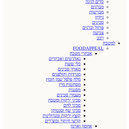
כלים לגינה
מברגים
מברשות
ניקיון
סכינים
פרזול וברגים
צביעה
רכב
למטבח
FOODAPPEAL
אביזרי מטבח
גאדג'טים ואביזרים
כלי ששת
מארזי סכינים
מגרדות וקולפנים
מלח פלפל שמן חומץ
מסחטות מיץ
מסננות
מעמדי סכינים
סכיני ירקות ומטבח
סכיני לחם
סכיני שף וסנטוקו
קוצץ ירקות ומנדולינות
קרשי חיתוך ובוצ'רים
אחסון וארגון