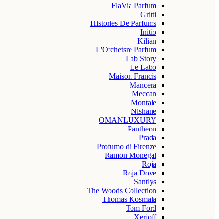
FlaVia Parfum
Gritti
Histories De Parfums
Initio
Kilian
L'Orchetsre Parfum
Lab Story
Le Labo
Maison Francis
Mancera
Meccan
Montale
Nishane
OMANLUXURY
Pantheon
Prada
Profumo di Firenze
Ramon Monegal
Roja
Roja Dove
Santlys
The Woods Collection
Thomas Kosmala
Tom Ford
Xerjoff