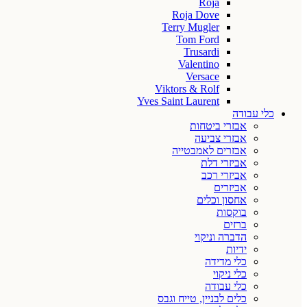
Roja
Roja Dove
Terry Mugler
Tom Ford
Trusardi
Valentino
Versace
Viktors & Rolf
Yves Saint Laurent
כלי עבודה
אבזרי ביטחות
אבזרי צביעה
אבזרים לאמבטייה
אביזרי דלת
אביזרי רכב
אביזרים
אחסון וכלים
בוקסות
ברזים
הדברה וניקוי
ידיות
כלי מדידה
כלי ניקוי
כלי עבודה
כלים לבניין, טייח וגבס