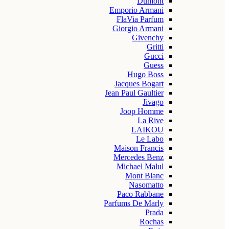
Dumont
Emporio Armani
FlaVia Parfum
Giorgio Armani
Givenchy
Gritti
Gucci
Guess
Hugo Boss
Jacques Bogart
Jean Paul Gaultier
Jivago
Joop Homme
La Rive
LAIKOU
Le Labo
Maison Francis
Mercedes Benz
Michael Malul
Mont Blanc
Nasomatto
Paco Rabbane
Parfums De Marly
Prada
Rochas