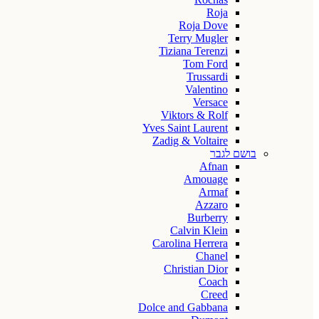
Roja
Roja Dove
Terry Mugler
Tiziana Terenzi
Tom Ford
Trussardi
Valentino
Versace
Viktors & Rolf
Yves Saint Laurent
Zadig & Voltaire
בושם לגבר
Afnan
Amouage
Armaf
Azzaro
Burberry
Calvin Klein
Carolina Herrera
Chanel
Christian Dior
Coach
Creed
Dolce and Gabbana