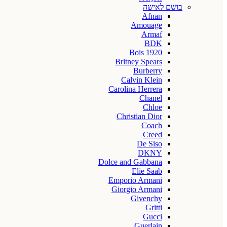
בושם לאישה
Afnan
Amouage
Armaf
BDK
Bois 1920
Britney Spears
Burberry
Calvin Klein
Carolina Herrera
Chanel
Chloe
Christian Dior
Coach
Creed
De Siso
DKNY
Dolce and Gabbana
Elie Saab
Emporio Armani
Giorgio Armani
Givenchy
Gritti
Gucci
Guerlain