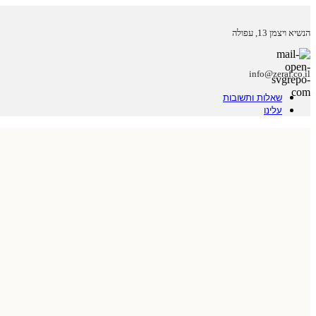
הנשיא ויצמן 13, עפולה
info@zeraf.co.il
שאלות ותשובות
עלינו