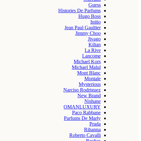
Guess
Histories De Parfums
Hugo Boss
Initio
Jean Paul Gaultier
Jimmy Choo
Jivago
Kilian
La Rive
Lancome
Michael Kors
Michael Malul
Mont Blanc
Montale
Mysterious
Narciso Rodriguez
New Brand
Nishane
OMANLUXURY
Paco Rabbane
Parfums De Marly
Prada
Rihanna
Roberto Cavalli
Rochas