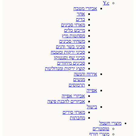
Y.c
אביזרי מטבח
אחר
כדים
מארזי סכינים
מייבש כלים
מסחטות מיץ
משחיזי סכינים
סכיני בשר ודגים
סכיני ירקות ומטבח
סכיני שף וסנטוקו
סכינים מיחודים
קוצץ ירקות ומנדולינות
אירוח והגשה
מגשים
תרמוסים
אפייה
אביזרי אפייה
אביזרים להכנת פיצה
בישול
מארזי סירים
מחבתות
מוצרי חשמל
טוסטרים
מוצרי חורף