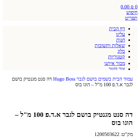
0.00
₪
0
חיפוש
תפריט
דף הבית
עלינו
חנות
שאלות ותשובות
בלוג
קטגוריות
מכור איתנו
צור קשר
תקנון אתר
עמוד הבית
בשמים
בושם לגבר
Hugo Boss
דה סנט מגנטיק בושם
לגבר א.ד.פ 100 מ"ל – הוגו בוס
דה סנט מגנטיק בושם לגבר א.ד.פ 100 מ"ל –
הוגו בוס
מק"ט:
1200503622