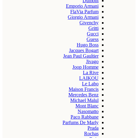
Dumont
Emporio Armani
FlaVia Parfum
Giorgio Armani
Givenchy
Gritti
Gucci
Guess
Hugo Boss
Jacques Bogart
Jean Paul Gaultier
Jivago
Joop Homme
La Rive
LAIKOU
Le Labo
Maison Francis
Mercedes Benz
Michael Malul
Mont Blanc
Nasomatto
Paco Rabbane
Parfums De Marly
Prada
Rochas