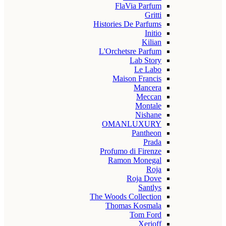
FlaVia Parfum
Gritti
Histories De Parfums
Initio
Kilian
L'Orchetsre Parfum
Lab Story
Le Labo
Maison Francis
Mancera
Meccan
Montale
Nishane
OMANLUXURY
Pantheon
Prada
Profumo di Firenze
Ramon Monegal
Roja
Roja Dove
Santlys
The Woods Collection
Thomas Kosmala
Tom Ford
Xerjoff