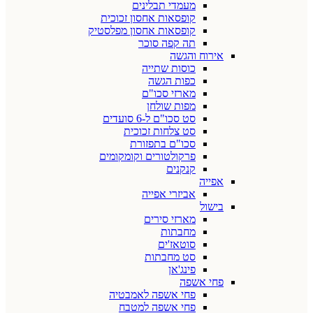
מעמדי תבלינים
קופסאות אחסון זכוכית
קופסאות אחסון מפלסטיק
תה קפה סוכר
אירוח והגשה
כוסות שתייה
כפות הגשה
מארזי סכו"ם
מפות שולחן
סט סכו"ם ל-6 סועדים
סט צלחות זכוכית
סכו"ם בתפזורת
פרקולטורים וקומקומים
קנקנים
אפייה
אביזרי אפייה
בישול
מארזי סירים
מחבתות
סוטאז'ים
סט מחבתות
פינג'אן
פחי אשפה
פחי אשפה לאמבטיה
פחי אשפה למטבח