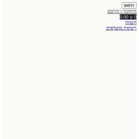
חיפוש
התחבר \ הרשם
0.00
₪
0
השווה
רשימת מועדפים