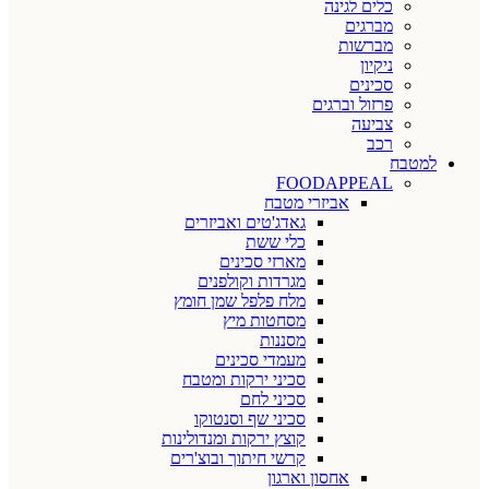
כלים לגינה
מברגים
מברשות
ניקיון
סכינים
פרזול וברגים
צביעה
רכב
למטבח
FOODAPPEAL
אביזרי מטבח
גאדג'טים ואביזרים
כלי ששת
מארזי סכינים
מגרדות וקולפנים
מלח פלפל שמן חומץ
מסחטות מיץ
מסננות
מעמדי סכינים
סכיני ירקות ומטבח
סכיני לחם
סכיני שף וסנטוקו
קוצץ ירקות ומנדולינות
קרשי חיתוך ובוצ'רים
אחסון וארגון