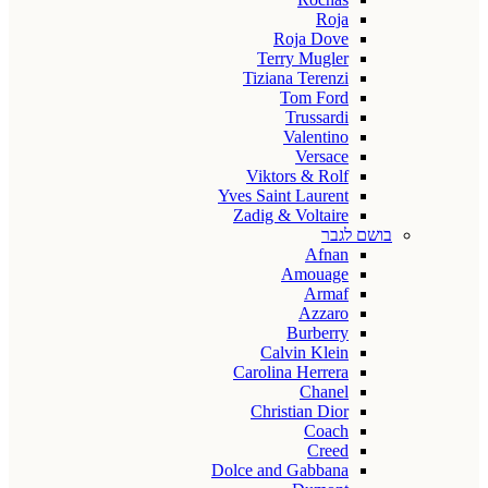
Roja
Roja Dove
Terry Mugler
Tiziana Terenzi
Tom Ford
Trussardi
Valentino
Versace
Viktors & Rolf
Yves Saint Laurent
Zadig & Voltaire
בושם לגבר
Afnan
Amouage
Armaf
Azzaro
Burberry
Calvin Klein
Carolina Herrera
Chanel
Christian Dior
Coach
Creed
Dolce and Gabbana