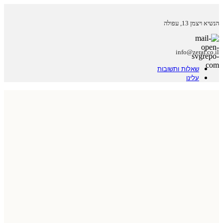
הנשיא ויצמן 13, עפולה
info@zeraf.co.il
שאלות ותשובות
עלינו