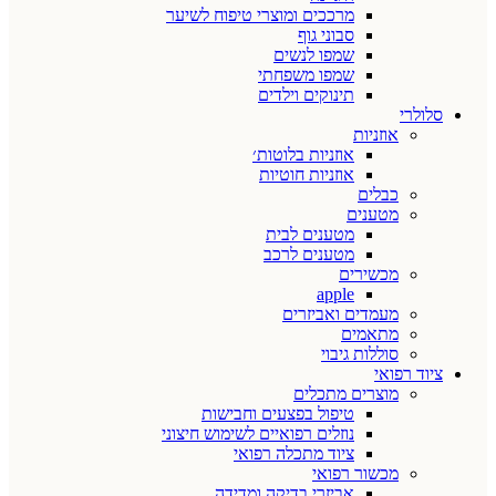
מרככים ומוצרי טיפוח לשיער
סבוני גוף
שמפו לנשים
שמפו משפחתי
תינוקים וילדים
סלולרי
אוזניות
אוזניות בלוטות׳
אוזניות חוטיות
כבלים
מטענים
מטענים לבית
מטענים לרכב
מכשירים
apple
מעמדים ואביזרים
מתאמים
סוללות גיבוי
ציוד רפואי
מוצרים מתכלים
טיפול בפצעים וחבישות
נוזלים רפואיים לשימוש חיצוני
ציוד מתכלה רפואי
מכשור רפואי
אביזרי בדיקה ומדידה