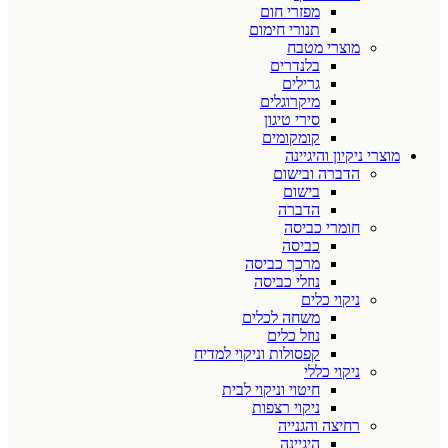
מפזרי חום
תנורי חימום
מוצרי מטבח
בלנדרים
גרילים
מיקרוגלים
סירי טיגון
קומקומים
מוצרי ניקיון והיגיינה
הדברה ובישום
בישום
הדברה
חומרי כביסה
כביסה
מרכך כביסה
נוזלי כביסה
ניקוי כלים
משחה לכלים
נוזל כלים
קפסולות וניקוי למדיח
ניקוי כללי
חיטוי וניקוי לבית
ניקוי רצפות
רחיצה והגנייה
היגיינה