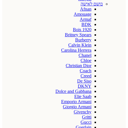
בושם לאישה
Afnan
Amouage
Armaf
BDK
Bois 1920
Britney Spears
Burberry
Calvin Klein
Carolina Herrera
Chanel
Chloe
Christian Dior
Coach
Creed
De Siso
DKNY
Dolce and Gabbana
Elie Saab
Emporio Armani
Giorgio Armani
Givenchy
Gritti
Gucci
Guerlain