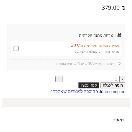
379.00
₪
🎁
אריזת מתנה יוקרתית
אריזת מתנה יוקרתית ב־35 ₪
אריזה מיוחדת ומפוארת למתנה
💡
יתווסף סכום של 35 ש״ח לחשבונית הסופית
הוסף לעגלה
קנה עכשיו
Add to compare
הוספה למוצרים שאהבתי
תיאור