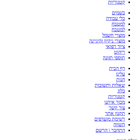
קטגוריות
בשמים
כלי עבודה
למטבח
למטבח
מוצרי חשמל
מוצרי ניקיון והיגיינה
ציוד רפואי
ריהוט
תוספי תזונה
דף הבית
עלינו
חנות
שאלות ותשובות
בלוג
קטגוריות
מכור איתנו
צור קשר
תקנון אתר
רשימת מועדפים
השווה
התחבר \ הרשם