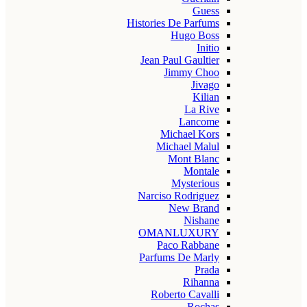
Guess
Histories De Parfums
Hugo Boss
Initio
Jean Paul Gaultier
Jimmy Choo
Jivago
Kilian
La Rive
Lancome
Michael Kors
Michael Malul
Mont Blanc
Montale
Mysterious
Narciso Rodriguez
New Brand
Nishane
OMANLUXURY
Paco Rabbane
Parfums De Marly
Prada
Rihanna
Roberto Cavalli
Rochas