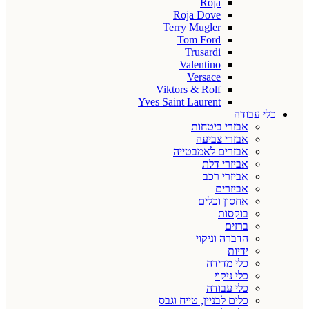
Roja
Roja Dove
Terry Mugler
Tom Ford
Trusardi
Valentino
Versace
Viktors & Rolf
Yves Saint Laurent
כלי עבודה
אבזרי ביטחות
אבזרי צביעה
אבזרים לאמבטייה
אביזרי דלת
אביזרי רכב
אביזרים
אחסון וכלים
בוקסות
ברזים
הדברה וניקוי
ידיות
כלי מדידה
כלי ניקוי
כלי עבודה
כלים לבניין, טייח וגבס