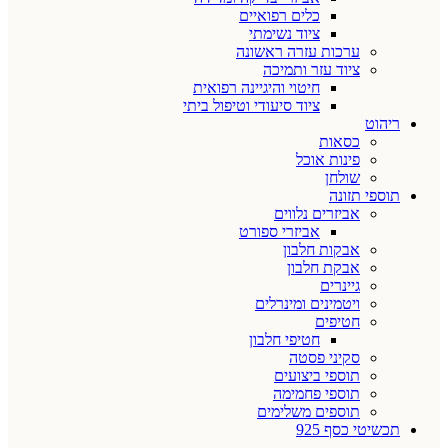
כלים רפואיים
ציוד נשימתי
ערכות עזרה ראשונה
ציוד עזר ותמיכה
חיטוי והיגיינה רפואית
ציוד סיעודי וטיפול ביתי
ריהוט
כסאות
פינות אוכל
שולחן
תוספי תזונה
אביזרים נלווים
אביזרי ספורט
אבקות חלבון
אבקת חלבון
גיינרים
ויטמינים ומינרלים
חטיפים
חטיפי חלבון
סקיני פסטה
תוספי ביצועים
תוספי פחמימה
תוספים משלימים
תכשיטי כסף 925