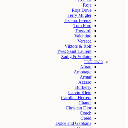
Roja
Roja Dove
Terry Mugler
Tiziana Terenzi
Tom Ford
Trussardi
Valentino
Versace
Viktors & Rolf
Yves Saint Laurent
Zadig & Voltaire
בושם לגבר
Afnan
Amouage
Armaf
Azzaro
Burberry
Calvin Klein
Carolina Herrera
Chanel
Christian Dior
Coach
Creed
Dolce and Gabbana