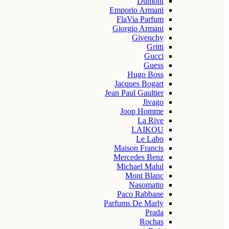
Dumont
Emporio Armani
FlaVia Parfum
Giorgio Armani
Givenchy
Gritti
Gucci
Guess
Hugo Boss
Jacques Bogart
Jean Paul Gaultier
Jivago
Joop Homme
La Rive
LAIKOU
Le Labo
Maison Francis
Mercedes Benz
Michael Malul
Mont Blanc
Nasomatto
Paco Rabbane
Parfums De Marly
Prada
Rochas