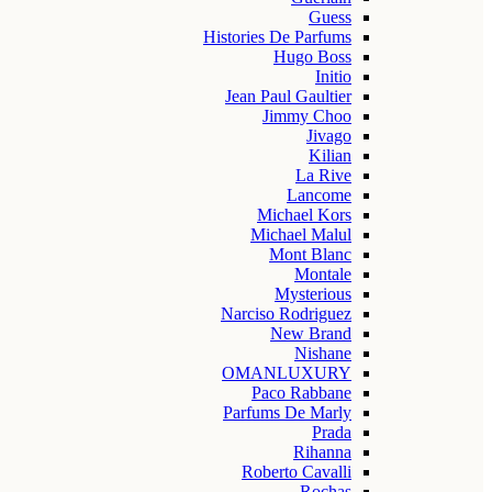
Guess
Histories De Parfums
Hugo Boss
Initio
Jean Paul Gaultier
Jimmy Choo
Jivago
Kilian
La Rive
Lancome
Michael Kors
Michael Malul
Mont Blanc
Montale
Mysterious
Narciso Rodriguez
New Brand
Nishane
OMANLUXURY
Paco Rabbane
Parfums De Marly
Prada
Rihanna
Roberto Cavalli
Rochas