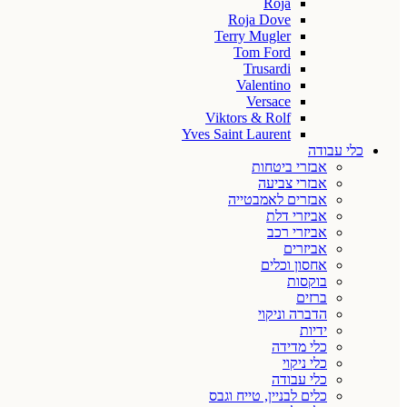
Roja
Roja Dove
Terry Mugler
Tom Ford
Trusardi
Valentino
Versace
Viktors & Rolf
Yves Saint Laurent
כלי עבודה
אבזרי ביטחות
אבזרי צביעה
אבזרים לאמבטייה
אביזרי דלת
אביזרי רכב
אביזרים
אחסון וכלים
בוקסות
ברזים
הדברה וניקוי
ידיות
כלי מדידה
כלי ניקוי
כלי עבודה
כלים לבניין, טייח וגבס