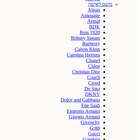
בושם לאישה
Afnan
Amouage
Armaf
BDK
Bois 1920
Britney Spears
Burberry
Calvin Klein
Carolina Herrera
Chanel
Chloe
Christian Dior
Coach
Creed
De Siso
DKNY
Dolce and Gabbana
Elie Saab
Emporio Armani
Giorgio Armani
Givenchy
Gritti
Gucci
Guerlain