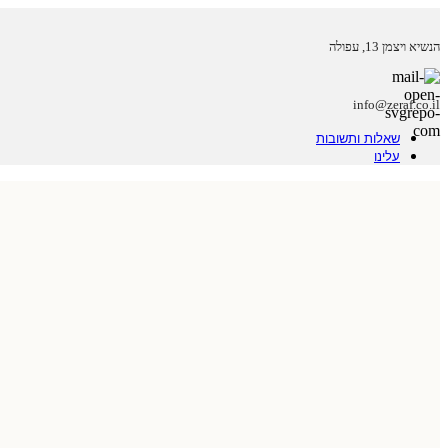
הנשיא ויצמן 13, עפולה
info@zeraf.co.il
שאלות ותשובות
עלינו