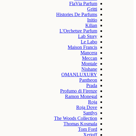
FlaVia Parfum
Gritti
Histories De Parfums
Initio
Kilian
L'Orchetsre Parfum
Lab Story
Le Labo
Maison Francis
Mancera
Meccan
Montale
Nishane
OMANLUXURY
Pantheon
Prada
Profumo di Firenze
Ramon Monegal
Roja
Roja Dove
Santlys
The Woods Collection
Thomas Kosmala
Tom Ford
Xerjoff