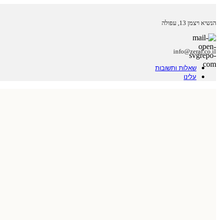
הנשיא ויצמן 13, עפולה
info@zeraf.co.il
שאלות ותשובות
עלינו