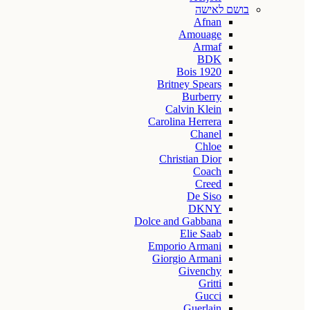
בושם לאישה
Afnan
Amouage
Armaf
BDK
Bois 1920
Britney Spears
Burberry
Calvin Klein
Carolina Herrera
Chanel
Chloe
Christian Dior
Coach
Creed
De Siso
DKNY
Dolce and Gabbana
Elie Saab
Emporio Armani
Giorgio Armani
Givenchy
Gritti
Gucci
Guerlain