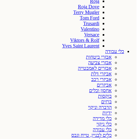
Roja
Roja Dove
Terry Mugler
Tom Ford
Trusardi
Valentino
Versace
Viktors & Rolf
Yves Saint Laurent
כלי עבודה
אבזרי ביטחות
אבזרי צביעה
אבזרים לאמבטייה
אביזרי דלת
אביזרי רכב
אביזרים
אחסון וכלים
בוקסות
ברזים
הדברה וניקוי
ידיות
כלי מדידה
כלי ניקוי
כלי עבודה
כלים לבניין, טייח וגבס