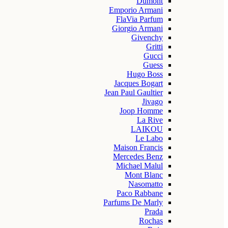
Dumont
Emporio Armani
FlaVia Parfum
Giorgio Armani
Givenchy
Gritti
Gucci
Guess
Hugo Boss
Jacques Bogart
Jean Paul Gaultier
Jivago
Joop Homme
La Rive
LAIKOU
Le Labo
Maison Francis
Mercedes Benz
Michael Malul
Mont Blanc
Nasomatto
Paco Rabbane
Parfums De Marly
Prada
Rochas