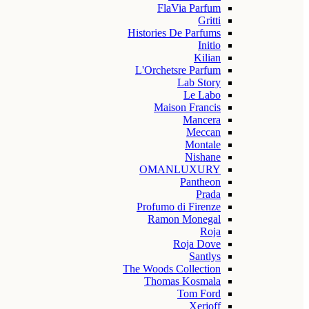
FlaVia Parfum
Gritti
Histories De Parfums
Initio
Kilian
L'Orchetsre Parfum
Lab Story
Le Labo
Maison Francis
Mancera
Meccan
Montale
Nishane
OMANLUXURY
Pantheon
Prada
Profumo di Firenze
Ramon Monegal
Roja
Roja Dove
Santlys
The Woods Collection
Thomas Kosmala
Tom Ford
Xerjoff