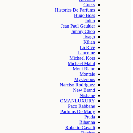
Guess
Histories De Parfums
Hugo Boss
Initio
Jean Paul Gaultier
Jimmy Choo
Jivago
Kilian
La Rive
Lancome
Michael Kors
Michael Malul
Mont Blanc
Montale
Mysterious
Narciso Rodriguez
New Brand
Nishane
OMANLUXURY
Paco Rabbane
Parfums De Marly
Prada
Rihanna
Roberto Cavalli
Rochas