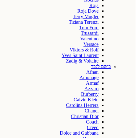
Roja
Roja Dove
Terry Mugler
Tiziana Terenzi
Tom Ford
Trussardi
Valentino
Versace
Viktors & Rolf
Yves Saint Laurent
Zadig & Voltaire
בושם לגבר
Afnan
Amouage
Armaf
Azzaro
Burberry
Calvin Klein
Carolina Herrera
Chanel
Christian Dior
Coach
Creed
Dolce and Gabbana