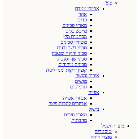
Y.c
אביזרי מטבח
אחר
כדים
מארזי סכינים
מייבש כלים
מסחטות מיץ
משחיזי סכינים
סכיני בשר ודגים
סכיני ירקות ומטבח
סכיני שף וסנטוקו
סכינים מיחודים
קוצץ ירקות ומנדולינות
אירוח והגשה
מגשים
תרמוסים
אפייה
אביזרי אפייה
אביזרים להכנת פיצה
בישול
מארזי סירים
מחבתות
מוצרי חשמל
טוסטרים
מוצרי חורף