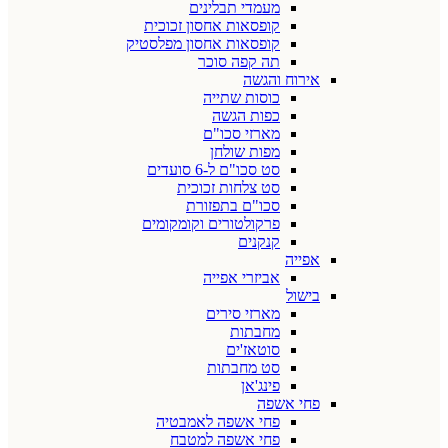
מעמדי תבלינים
קופסאות אחסון זכוכית
קופסאות אחסון מפלסטיק
תה קפה סוכר
אירוח והגשה
כוסות שתייה
כפות הגשה
מארזי סכו"ם
מפות שולחן
סט סכו"ם ל-6 סועדים
סט צלחות זכוכית
סכו"ם בתפזורת
פרקולטורים וקומקומים
קנקנים
אפייה
אביזרי אפייה
בישול
מארזי סירים
מחבתות
סוטאז'ים
סט מחבתות
פינג'אן
פחי אשפה
פחי אשפה לאמבטיה
פחי אשפה למטבח