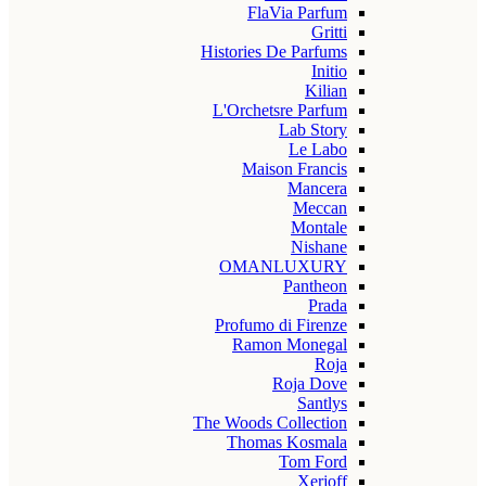
FlaVia Parfum
Gritti
Histories De Parfums
Initio
Kilian
L'Orchetsre Parfum
Lab Story
Le Labo
Maison Francis
Mancera
Meccan
Montale
Nishane
OMANLUXURY
Pantheon
Prada
Profumo di Firenze
Ramon Monegal
Roja
Roja Dove
Santlys
The Woods Collection
Thomas Kosmala
Tom Ford
Xerjoff