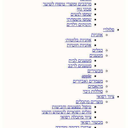
מרככים ומוצרי טיפוח לשיער
סבוני גוף
שמפו לנשים
שמפו משפחתי
תינוקים וילדים
סלולרי
אוזניות
אוזניות בלוטות׳
אוזניות חוטיות
כבלים
מטענים
מטענים לבית
מטענים לרכב
מכשירים
apple
מעמדים ואביזרים
מתאמים
סוללות גיבוי
ציוד רפואי
מוצרים מתכלים
טיפול בפצעים וחבישות
נוזלים רפואיים לשימוש חיצוני
ציוד מתכלה רפואי
מכשור רפואי
אביזרי בדיקה ומדידה