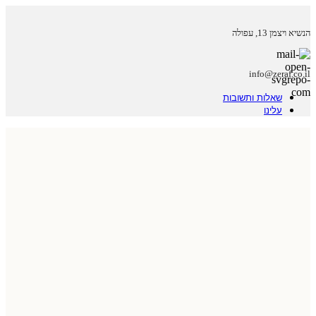
הנשיא ויצמן 13, עפולה
info@zeraf.co.il
שאלות ותשובות
עלינו