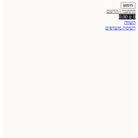
חיפוש
התחבר \ הרשם
0.00
₪
0
השווה
רשימת מועדפים