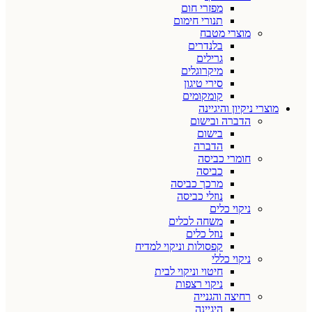
מפזרי חום
תנורי חימום
מוצרי מטבח
בלנדרים
גרילים
מיקרוגלים
סירי טיגון
קומקומים
מוצרי ניקיון והיגיינה
הדברה ובישום
בישום
הדברה
חומרי כביסה
כביסה
מרכך כביסה
נוזלי כביסה
ניקוי כלים
משחה לכלים
נוזל כלים
קפסולות וניקוי למדיח
ניקוי כללי
חיטוי וניקוי לבית
ניקוי רצפות
רחיצה והגנייה
היגיינה