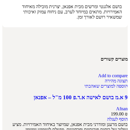
בושם אלגנטי ומרשים מבית אפנאן, יצרנית מובילה מאיחוד
האמירויות. מתאים במיוחד לערב, עם ניחוח עמוק ואיכותי
שמשאיר רושם לאורך זמן.
מוצרים קשורים
Add to compare
תצוגה מהירה
הוספה למוצרים שאהבתי
9 א.מ בושם לאישה א.ד.פ 100 מ"ל – אפנאן
Afnan
199.00
₪
הוסף לעגלה
בושם מרענן ומודרני מבית אפנאן, שמיוצר באיחוד האמירויות. מציע
שילוב של ריחות פירותיים ופרחוניים, מושלם לשימוש יומיומי.