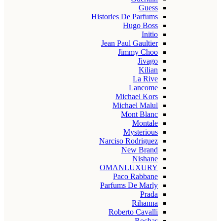
Guess
Histories De Parfums
Hugo Boss
Initio
Jean Paul Gaultier
Jimmy Choo
Jivago
Kilian
La Rive
Lancome
Michael Kors
Michael Malul
Mont Blanc
Montale
Mysterious
Narciso Rodriguez
New Brand
Nishane
OMANLUXURY
Paco Rabbane
Parfums De Marly
Prada
Rihanna
Roberto Cavalli
Rochas