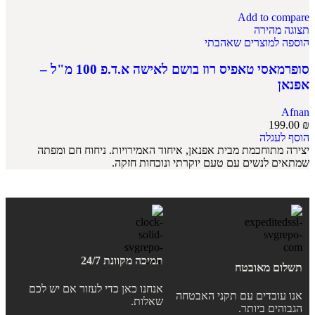
Add to compare
תצוגה מהירה
הוספה למוצרים שאהבתי
סופרמאסי טאפיס רוז בושם לאישה א.ד.פ 100 מ"ל –
אפנאן
Afnan
199.00
₪
הוסף לעגלה
יצירה מתוחכמת מבית אפנאן, איחוד האמירויות. ניחוח חם ומפתה
שמתאים לנשים עם טעם יוקרתי ונוכחות חזקה.
תמיכה מקוונת 24/7
תשלום מאובטח
אנחנו כאן כדי לעזור אם יש לכם
אנו עובדים עם תקני האבטחה
שאלות.
הגבוהים ביותר.