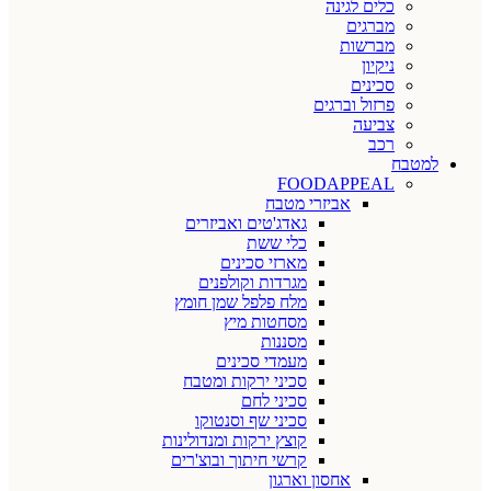
כלים לגינה
מברגים
מברשות
ניקיון
סכינים
פרזול וברגים
צביעה
רכב
למטבח
FOODAPPEAL
אביזרי מטבח
גאדג'טים ואביזרים
כלי ששת
מארזי סכינים
מגרדות וקולפנים
מלח פלפל שמן חומץ
מסחטות מיץ
מסננות
מעמדי סכינים
סכיני ירקות ומטבח
סכיני לחם
סכיני שף וסנטוקו
קוצץ ירקות ומנדולינות
קרשי חיתוך ובוצ'רים
אחסון וארגון