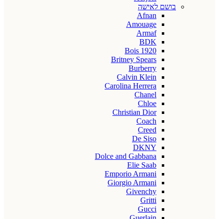
בושם לאישה
Afnan
Amouage
Armaf
BDK
Bois 1920
Britney Spears
Burberry
Calvin Klein
Carolina Herrera
Chanel
Chloe
Christian Dior
Coach
Creed
De Siso
DKNY
Dolce and Gabbana
Elie Saab
Emporio Armani
Giorgio Armani
Givenchy
Gritti
Gucci
Guerlain