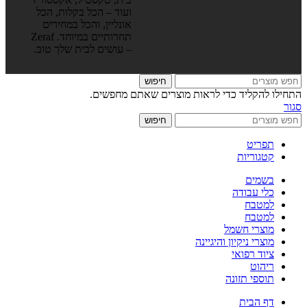
ועוד – הכל בקלות, הכל
אונליין, והכל במחירים
תחרותיים במיוחד. Zeraf
– עושים לבית שלך טוב.
חיפוש
התחילו להקליד כדי לראות מוצרים שאתם מחפשים.
סגור
חיפוש
תפריט
קטגוריות
בשמים
כלי עבודה
למטבח
למטבח
מוצרי חשמל
מוצרי ניקיון והיגיינה
ציוד רפואי
ריהוט
תוספי תזונה
דף הבית