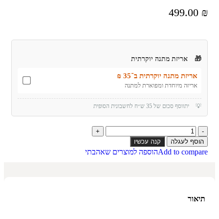
499.00
₪
🎁
אריזת מתנה יוקרתית
אריזת מתנה יוקרתית ב־35 ₪
אריזה מיוחדת ומפוארת למתנה
💡
יתווסף סכום של 35 ש״ח לחשבונית הסופית
הוסף לעגלה
קנה עכשיו
Add to compare
הוספה למוצרים שאהבתי
תיאור