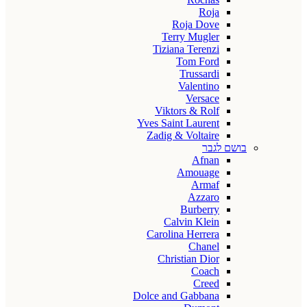
Roja
Roja Dove
Terry Mugler
Tiziana Terenzi
Tom Ford
Trussardi
Valentino
Versace
Viktors & Rolf
Yves Saint Laurent
Zadig & Voltaire
בושם לגבר
Afnan
Amouage
Armaf
Azzaro
Burberry
Calvin Klein
Carolina Herrera
Chanel
Christian Dior
Coach
Creed
Dolce and Gabbana