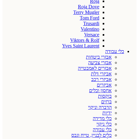
Roja
Roja Dove
Terry Mugler
Tom Ford
Trusardi
Valentino
Versace
Viktors & Rolf
Yves Saint Laurent
כלי עבודה
אבזרי ביטחות
אבזרי צביעה
אבזרים לאמבטייה
אביזרי דלת
אביזרי רכב
אביזרים
אחסון וכלים
בוקסות
ברזים
הדברה וניקוי
ידיות
כלי מדידה
כלי ניקוי
כלי עבודה
כלים לבניין, טייח וגבס