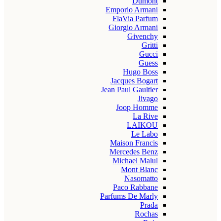
Dumont
Emporio Armani
FlaVia Parfum
Giorgio Armani
Givenchy
Gritti
Gucci
Guess
Hugo Boss
Jacques Bogart
Jean Paul Gaultier
Jivago
Joop Homme
La Rive
LAIKOU
Le Labo
Maison Francis
Mercedes Benz
Michael Malul
Mont Blanc
Nasomatto
Paco Rabbane
Parfums De Marly
Prada
Rochas