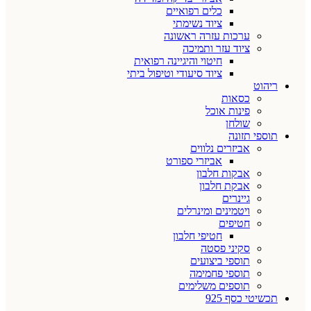
כלים רפואיים
ציוד נשימתי
ערכות עזרה ראשונה
ציוד עזר ותמיכה
חיטוי והיגיינה רפואית
ציוד סיעודי וטיפול ביתי
ריהוט
כסאות
פינות אוכל
שולחן
תוספי תזונה
אביזרים נלווים
אביזרי ספורט
אבקות חלבון
אבקת חלבון
גיינרים
ויטמינים ומינרלים
חטיפים
חטיפי חלבון
סקיני פסטה
תוספי ביצועים
תוספי פחמימה
תוספים משלימים
תכשיטי כסף 925