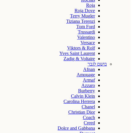
Roja
Roja Dove
Terry Mugler
Tiziana Terenzi
Tom Ford
Trussardi
Valentino
Versace
Viktors & Rolf
Yves Saint Laurent
Zadig & Voltaire
בושם לגבר
Afnan
Amouage
Armaf
Azzaro
Burberry
Calvin Klein
Carolina Herrera
Chanel
Christian Dior
Coach
Creed
Dolce and Gabbana