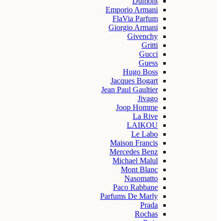
Dumont
Emporio Armani
FlaVia Parfum
Giorgio Armani
Givenchy
Gritti
Gucci
Guess
Hugo Boss
Jacques Bogart
Jean Paul Gaultier
Jivago
Joop Homme
La Rive
LAIKOU
Le Labo
Maison Francis
Mercedes Benz
Michael Malul
Mont Blanc
Nasomatto
Paco Rabbane
Parfums De Marly
Prada
Rochas