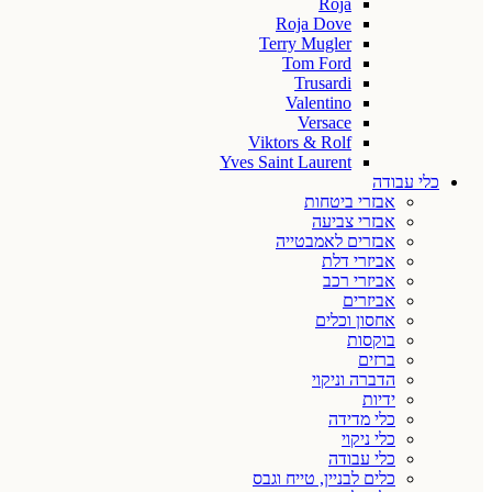
Roja
Roja Dove
Terry Mugler
Tom Ford
Trusardi
Valentino
Versace
Viktors & Rolf
Yves Saint Laurent
כלי עבודה
אבזרי ביטחות
אבזרי צביעה
אבזרים לאמבטייה
אביזרי דלת
אביזרי רכב
אביזרים
אחסון וכלים
בוקסות
ברזים
הדברה וניקוי
ידיות
כלי מדידה
כלי ניקוי
כלי עבודה
כלים לבניין, טייח וגבס