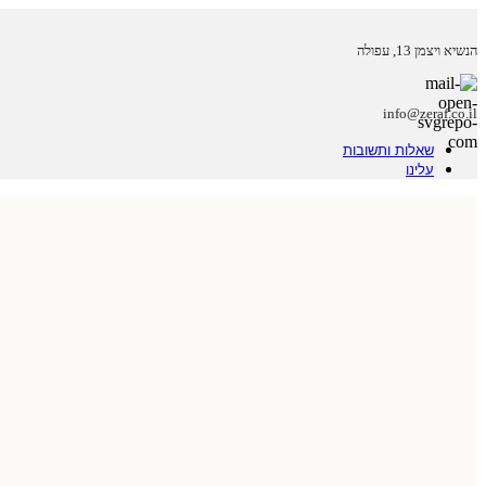
הנשיא ויצמן 13, עפולה
info@zeraf.co.il
שאלות ותשובות
עלינו