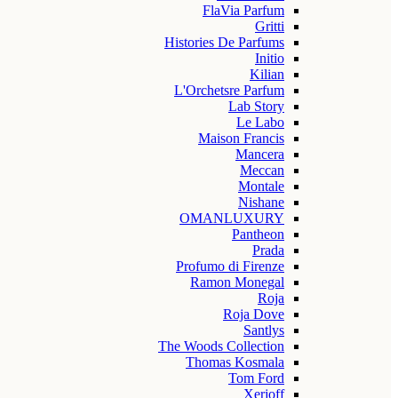
FlaVia Parfum
Gritti
Histories De Parfums
Initio
Kilian
L'Orchetsre Parfum
Lab Story
Le Labo
Maison Francis
Mancera
Meccan
Montale
Nishane
OMANLUXURY
Pantheon
Prada
Profumo di Firenze
Ramon Monegal
Roja
Roja Dove
Santlys
The Woods Collection
Thomas Kosmala
Tom Ford
Xerjoff