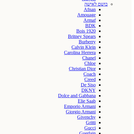
בושם לאישה
Afnan
Amouage
Armaf
BDK
Bois 1920
Britney Spears
Burberry
Calvin Klein
Carolina Herrera
Chanel
Chloe
Christian Dior
Coach
Creed
De Siso
DKNY
Dolce and Gabbana
Elie Saab
Emporio Armani
Giorgio Armani
Givenchy
Gritti
Gucci
Guerlain