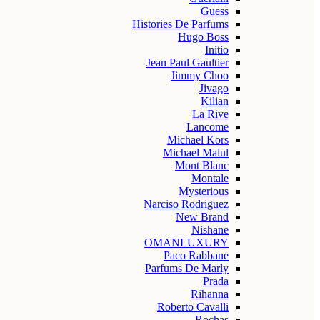
Guess
Histories De Parfums
Hugo Boss
Initio
Jean Paul Gaultier
Jimmy Choo
Jivago
Kilian
La Rive
Lancome
Michael Kors
Michael Malul
Mont Blanc
Montale
Mysterious
Narciso Rodriguez
New Brand
Nishane
OMANLUXURY
Paco Rabbane
Parfums De Marly
Prada
Rihanna
Roberto Cavalli
Rochas