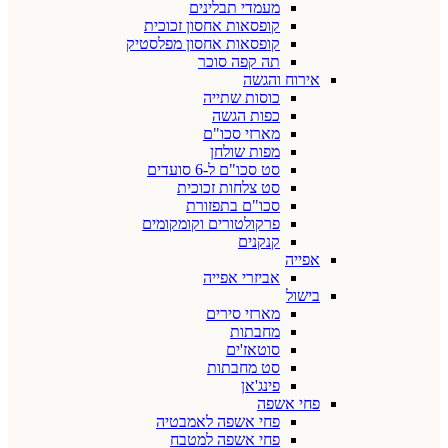
מעמדי תבלינים
קופסאות אחסון זכוכית
קופסאות אחסון מפלסטיק
תה קפה סוכר
אירוח והגשה
כוסות שתייה
כפות הגשה
מארזי סכו"ם
מפות שולחן
סט סכו"ם ל-6 סועדים
סט צלחות זכוכית
סכו"ם בתפזורת
פרקולטורים וקומקומים
קנקנים
אפייה
אביזרי אפייה
בישול
מארזי סירים
מחבתות
סוטאז'ים
סט מחבתות
פינג'אן
פחי אשפה
פחי אשפה לאמבטיה
פחי אשפה למטבח