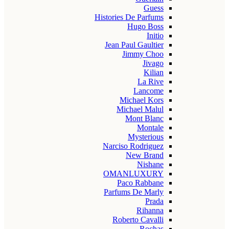
Guess
Histories De Parfums
Hugo Boss
Initio
Jean Paul Gaultier
Jimmy Choo
Jivago
Kilian
La Rive
Lancome
Michael Kors
Michael Malul
Mont Blanc
Montale
Mysterious
Narciso Rodriguez
New Brand
Nishane
OMANLUXURY
Paco Rabbane
Parfums De Marly
Prada
Rihanna
Roberto Cavalli
Rochas