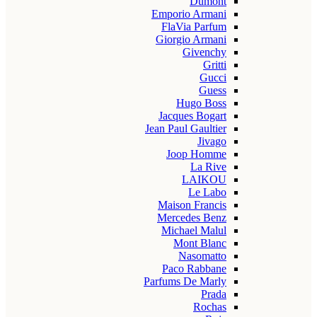
Dumont
Emporio Armani
FlaVia Parfum
Giorgio Armani
Givenchy
Gritti
Gucci
Guess
Hugo Boss
Jacques Bogart
Jean Paul Gaultier
Jivago
Joop Homme
La Rive
LAIKOU
Le Labo
Maison Francis
Mercedes Benz
Michael Malul
Mont Blanc
Nasomatto
Paco Rabbane
Parfums De Marly
Prada
Rochas