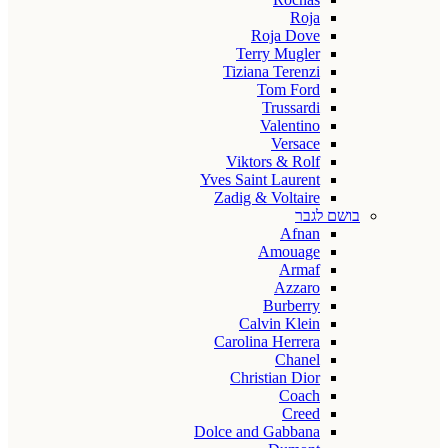
Roja
Roja Dove
Terry Mugler
Tiziana Terenzi
Tom Ford
Trussardi
Valentino
Versace
Viktors & Rolf
Yves Saint Laurent
Zadig & Voltaire
בושם לגבר
Afnan
Amouage
Armaf
Azzaro
Burberry
Calvin Klein
Carolina Herrera
Chanel
Christian Dior
Coach
Creed
Dolce and Gabbana