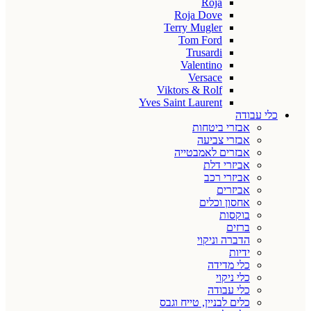
Roja
Roja Dove
Terry Mugler
Tom Ford
Trusardi
Valentino
Versace
Viktors & Rolf
Yves Saint Laurent
כלי עבודה
אבזרי ביטחות
אבזרי צביעה
אבזרים לאמבטייה
אביזרי דלת
אביזרי רכב
אביזרים
אחסון וכלים
בוקסות
ברזים
הדברה וניקוי
ידיות
כלי מדידה
כלי ניקוי
כלי עבודה
כלים לבניין, טייח וגבס