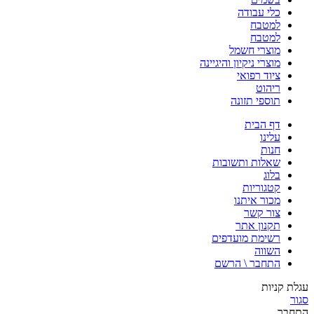
כלי עבודה
למטבח
למטבח
מוצרי חשמל
מוצרי ניקיון והיגיינה
ציוד רפואי
ריהוט
תוספי תזונה
דף הבית
עלינו
חנות
שאלות ותשובות
בלוג
קטגוריות
מכור איתנו
צור קשר
תקנון אתר
רשימת מועדפים
השווה
התחבר \ הרשם
עגלת קניות
סגור
התחבר