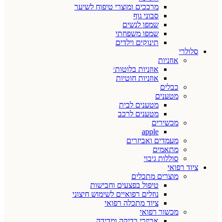
מרככים ומוצרי טיפוח לשיער
סבוני גוף
שמפו לנשים
שמפו משפחתי
תינוקים וילדים
סלולרי
אוזניות
אוזניות בלוטות׳
אוזניות חוטיות
כבלים
מטענים
מטענים לבית
מטענים לרכב
מכשירים
apple
מעמדים ואביזרים
מתאמים
סוללות גיבוי
ציוד רפואי
מוצרים מתכלים
טיפול בפצעים וחבישות
נוזלים רפואיים לשימוש חיצוני
ציוד מתכלה רפואי
מכשור רפואי
אביזרי בדיקה ומדידה