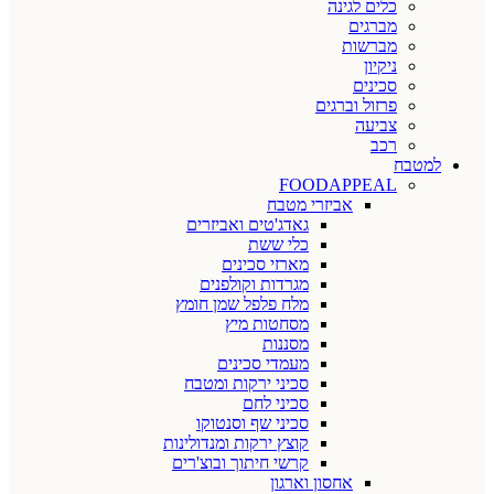
כלים לגינה
מברגים
מברשות
ניקיון
סכינים
פרזול וברגים
צביעה
רכב
למטבח
FOODAPPEAL
אביזרי מטבח
גאדג'טים ואביזרים
כלי ששת
מארזי סכינים
מגרדות וקולפנים
מלח פלפל שמן חומץ
מסחטות מיץ
מסננות
מעמדי סכינים
סכיני ירקות ומטבח
סכיני לחם
סכיני שף וסנטוקו
קוצץ ירקות ומנדולינות
קרשי חיתוך ובוצ'רים
אחסון וארגון