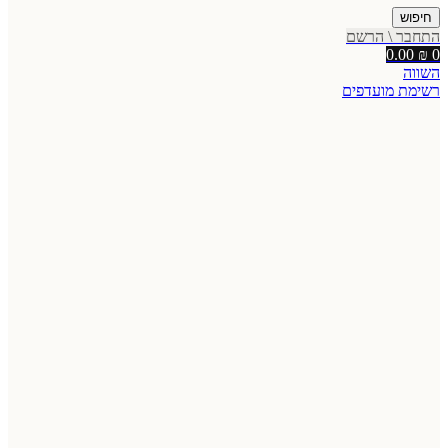
חיפוש
התחבר \ הרשם
0.00
₪
0
השווה
רשימת מועדפים