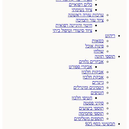
כלים רפואיים
ציוד נשימתי
ערכות עזרה ראשונה
ציוד עזר ותמיכה
חיטוי והיגיינה רפואית
ציוד סיעודי וטיפול ביתי
ריהוט
כסאות
פינות אוכל
שולחן
תוספי תזונה
אביזרים נלווים
אביזרי ספורט
אבקות חלבון
אבקת חלבון
גיינרים
ויטמינים ומינרלים
חטיפים
חטיפי חלבון
סקיני פסטה
תוספי ביצועים
תוספי פחמימה
תוספים משלימים
תכשיטי כסף 925