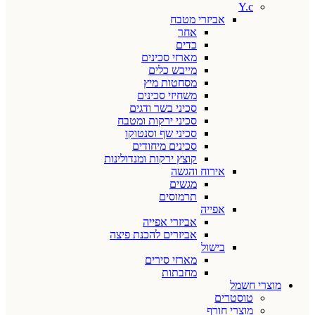
Y.c
אביזרי מטבח
אחר
כדים
מארזי סכינים
מייבש כלים
מסחטות מיץ
משחיזי סכינים
סכיני בשר ודגים
סכיני ירקות ומטבח
סכיני שף וסנטוקו
סכינים מיחודים
קוצץ ירקות ומנדולינות
אירוח והגשה
מגשים
תרמוסים
אפייה
אביזרי אפייה
אביזרים להכנת פיצה
בישול
מארזי סירים
מחבתות
מוצרי חשמל
טוסטרים
מוצרי חורף