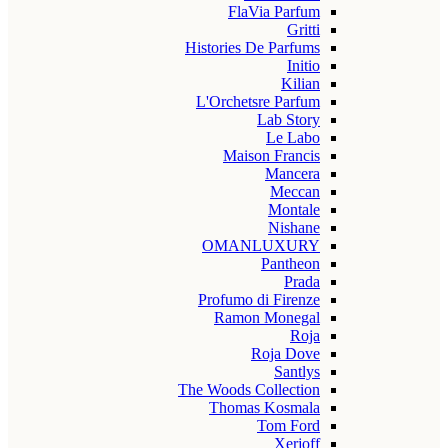
FlaVia Parfum
Gritti
Histories De Parfums
Initio
Kilian
L'Orchetsre Parfum
Lab Story
Le Labo
Maison Francis
Mancera
Meccan
Montale
Nishane
OMANLUXURY
Pantheon
Prada
Profumo di Firenze
Ramon Monegal
Roja
Roja Dove
Santlys
The Woods Collection
Thomas Kosmala
Tom Ford
Xerjoff