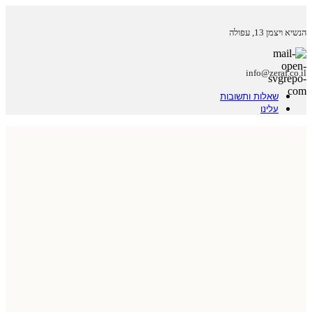
הנשיא ויצמן 13, עפולה
info@zeraf.co.il
שאלות ותשובות
עלינו