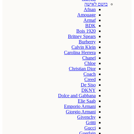
בושם לאישה
Afnan
Amouage
Armaf
BDK
Bois 1920
Britney Spears
Burberry
Calvin Klein
Carolina Herrera
Chanel
Chloe
Christian Dior
Coach
Creed
De Siso
DKNY
Dolce and Gabbana
Elie Saab
Emporio Armani
Giorgio Armani
Givenchy
Gritti
Gucci
Guerlain