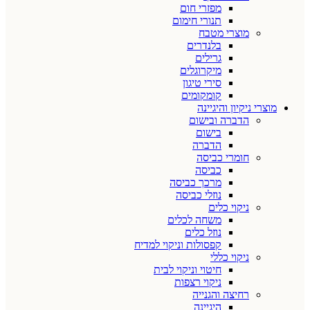
מפזרי חום
תנורי חימום
מוצרי מטבח
בלנדרים
גרילים
מיקרוגלים
סירי טיגון
קומקומים
מוצרי ניקיון והיגיינה
הדברה ובישום
בישום
הדברה
חומרי כביסה
כביסה
מרכך כביסה
נוזלי כביסה
ניקוי כלים
משחה לכלים
נוזל כלים
קפסולות וניקוי למדיח
ניקוי כללי
חיטוי וניקוי לבית
ניקוי רצפות
רחיצה והגנייה
היגיינה