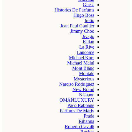
Guess
Histories De Parfums
Hugo Boss
Initio
Jean Paul Gaultier
Jimmy Choo
Jivago
Kilian
La Rive
Lancome
Michael Kors
Michael Malul
Mont Blanc
Montale
Mysterious
Narciso Rodriguez
New Brand
Nishane
OMANLUXURY
Paco Rabbane
Parfums De Marly
Prada
Rihanna
Roberto Cavalli
Rochas