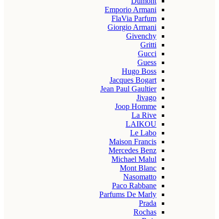
Dumont
Emporio Armani
FlaVia Parfum
Giorgio Armani
Givenchy
Gritti
Gucci
Guess
Hugo Boss
Jacques Bogart
Jean Paul Gaultier
Jivago
Joop Homme
La Rive
LAIKOU
Le Labo
Maison Francis
Mercedes Benz
Michael Malul
Mont Blanc
Nasomatto
Paco Rabbane
Parfums De Marly
Prada
Rochas