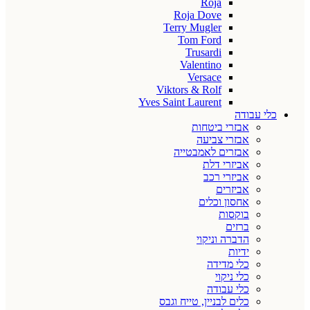
Roja
Roja Dove
Terry Mugler
Tom Ford
Trusardi
Valentino
Versace
Viktors & Rolf
Yves Saint Laurent
כלי עבודה
אבזרי ביטחות
אבזרי צביעה
אבזרים לאמבטייה
אביזרי דלת
אביזרי רכב
אביזרים
אחסון וכלים
בוקסות
ברזים
הדברה וניקוי
ידיות
כלי מדידה
כלי ניקוי
כלי עבודה
כלים לבניין, טייח וגבס