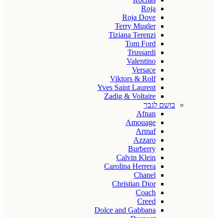
Roja
Roja Dove
Terry Mugler
Tiziana Terenzi
Tom Ford
Trussardi
Valentino
Versace
Viktors & Rolf
Yves Saint Laurent
Zadig & Voltaire
בושם לגבר
Afnan
Amouage
Armaf
Azzaro
Burberry
Calvin Klein
Carolina Herrera
Chanel
Christian Dior
Coach
Creed
Dolce and Gabbana