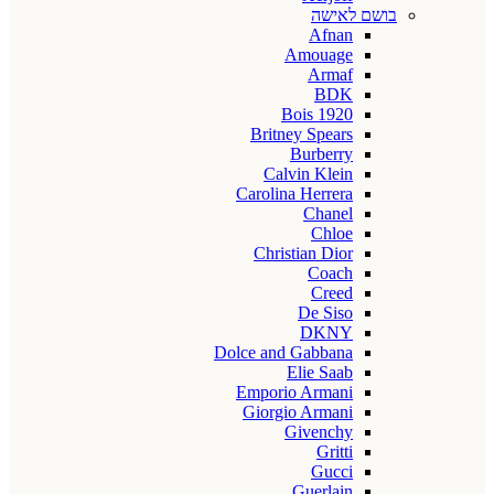
בושם לאישה
Afnan
Amouage
Armaf
BDK
Bois 1920
Britney Spears
Burberry
Calvin Klein
Carolina Herrera
Chanel
Chloe
Christian Dior
Coach
Creed
De Siso
DKNY
Dolce and Gabbana
Elie Saab
Emporio Armani
Giorgio Armani
Givenchy
Gritti
Gucci
Guerlain