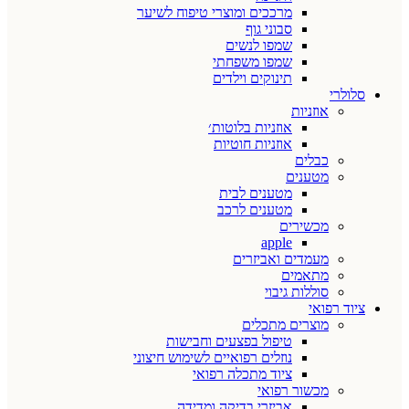
מרככים ומוצרי טיפוח לשיער
סבוני גוף
שמפו לנשים
שמפו משפחתי
תינוקים וילדים
סלולרי
אוזניות
אוזניות בלוטות׳
אוזניות חוטיות
כבלים
מטענים
מטענים לבית
מטענים לרכב
מכשירים
apple
מעמדים ואביזרים
מתאמים
סוללות גיבוי
ציוד רפואי
מוצרים מתכלים
טיפול בפצעים וחבישות
נוזלים רפואיים לשימוש חיצוני
ציוד מתכלה רפואי
מכשור רפואי
אביזרי בדיקה ומדידה