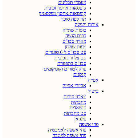
מעמדי תבלינים
קופסאות אחסון זכוכית
קופסאות אחסון מפלסטיק
תה קפה סוכר
אירוח והגשה
כוסות שתייה
כפות הגשה
מארזי סכו"ם
מפות שולחן
סט סכו"ם ל-6 סועדים
סט צלחות זכוכית
סכו"ם בתפזורת
פרקולטורים וקומקומים
קנקנים
אפייה
אביזרי אפייה
בישול
מארזי סירים
מחבתות
סוטאז'ים
סט מחבתות
פינג'אן
פחי אשפה
פחי אשפה לאמבטיה
פחי אשפה למטבח