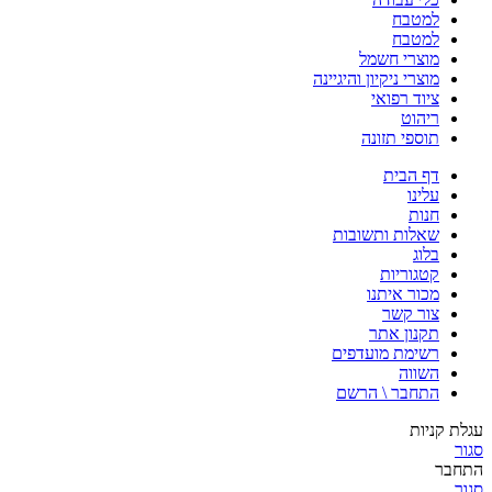
למטבח
למטבח
מוצרי חשמל
מוצרי ניקיון והיגיינה
ציוד רפואי
ריהוט
תוספי תזונה
דף הבית
עלינו
חנות
שאלות ותשובות
בלוג
קטגוריות
מכור איתנו
צור קשר
תקנון אתר
רשימת מועדפים
השווה
התחבר \ הרשם
עגלת קניות
סגור
התחבר
סגור