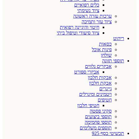
כלים רפואיים
ציוד נשימתי
ערכות עזרה ראשונה
ציוד עזר ותמיכה
חיטוי והיגיינה רפואית
ציוד סיעודי וטיפול ביתי
ריהוט
כסאות
פינות אוכל
שולחן
תוספי תזונה
אביזרים נלווים
אביזרי ספורט
אבקות חלבון
אבקת חלבון
גיינרים
ויטמינים ומינרלים
חטיפים
חטיפי חלבון
סקיני פסטה
תוספי ביצועים
תוספי פחמימה
תוספים משלימים
תכשיטי כסף 925