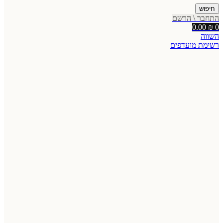
חיפוש
התחבר \ הרשם
0.00
₪
0
השווה
רשימת מועדפים