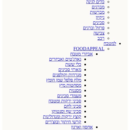
כלים לגינה
מברגים
מברשות
ניקיון
סכינים
פרזול וברגים
צביעה
רכב
למטבח
FOODAPPEAL
אביזרי מטבח
גאדג'טים ואביזרים
כלי ששת
מארזי סכינים
מגרדות וקולפנים
מלח פלפל שמן חומץ
מסחטות מיץ
מסננות
מעמדי סכינים
סכיני ירקות ומטבח
סכיני לחם
סכיני שף וסנטוקו
קוצץ ירקות ומנדולינות
קרשי חיתוך ובוצ'רים
אחסון וארגון