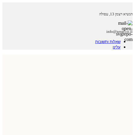
הנשיא ויצמן 13, עפולה
info@zeraf.co.il
שאלות ותשובות
עלינו