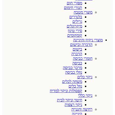
מפזרי חום
תנורי חימום
מוצרי מטבח
בלנדרים
גרילים
מיקרוגלים
סירי טיגון
קומקומים
מוצרי ניקיון והיגיינה
הדברה ובישום
בישום
הדברה
חומרי כביסה
כביסה
מרכך כביסה
נוזלי כביסה
ניקוי כלים
משחה לכלים
נוזל כלים
קפסולות וניקוי למדיח
ניקוי כללי
חיטוי וניקוי לבית
ניקוי רצפות
רחיצה והגנייה
היגיינה