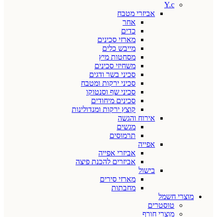
Y.c
אביזרי מטבח
אחר
כדים
מארזי סכינים
מייבש כלים
מסחטות מיץ
משחיזי סכינים
סכיני בשר ודגים
סכיני ירקות ומטבח
סכיני שף וסנטוקו
סכינים מיחודים
קוצץ ירקות ומנדולינות
אירוח והגשה
מגשים
תרמוסים
אפייה
אביזרי אפייה
אביזרים להכנת פיצה
בישול
מארזי סירים
מחבתות
מוצרי חשמל
טוסטרים
מוצרי חורף