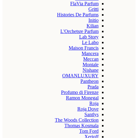
FlaVia Parfum
Gritti
Histories De Parfums
Initio
Kilian
L'Orchetsre Parfum
Lab Story
Le Labo
Maison Francis
Mancera
Meccan
Montale
Nishane
OMANLUXURY
Pantheon
Prada
Profumo di Firenze
Ramon Monegal
Roja
Roja Dove
Santlys
The Woods Collection
Thomas Kosmala
Tom Ford
Xerjoff