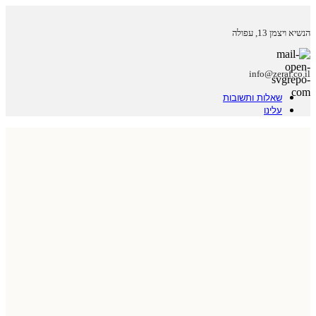
הנשיא ויצמן 13, עפולה
info@zeraf.co.il
שאלות ותשובות
עלינו