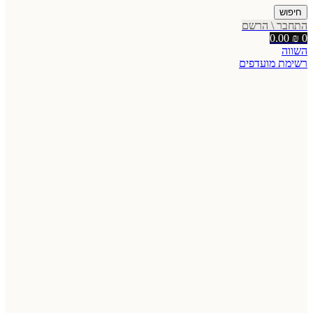
חיפוש
התחבר \ הרשם
0.00
₪
0
השווה
רשימת מועדפים