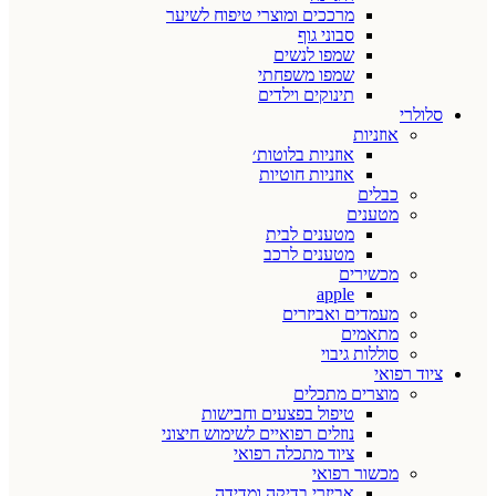
מרככים ומוצרי טיפוח לשיער
סבוני גוף
שמפו לנשים
שמפו משפחתי
תינוקים וילדים
סלולרי
אוזניות
אוזניות בלוטות׳
אוזניות חוטיות
כבלים
מטענים
מטענים לבית
מטענים לרכב
מכשירים
apple
מעמדים ואביזרים
מתאמים
סוללות גיבוי
ציוד רפואי
מוצרים מתכלים
טיפול בפצעים וחבישות
נוזלים רפואיים לשימוש חיצוני
ציוד מתכלה רפואי
מכשור רפואי
אביזרי בדיקה ומדידה