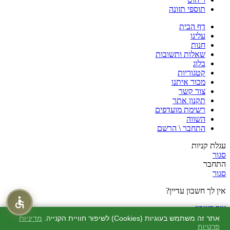
תוספי תזונה
דף הבית
עלינו
חנות
שאלות ותשובות
בלוג
קטגוריות
מכור איתנו
צור קשר
תקנון אתר
רשימת מועדפים
השווה
התחבר \ הרשם
עגלת קניות
סגור
התחבר
סגור
אין לך חשבון עדיין?
צור חשבון
חנות
אתר זה משתמש בעוגיות (Cookies) לשיפור חוויית הקנייה.
מדיניות
פרטיות
מוצרים שאהבתי