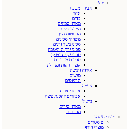
Y.c
אביזרי מטבח
אחר
כדים
מארזי סכינים
מייבש כלים
מסחטות מיץ
משחיזי סכינים
סכיני בשר ודגים
סכיני ירקות ומטבח
סכיני שף וסנטוקו
סכינים מיחודים
קוצץ ירקות ומנדולינות
אירוח והגשה
מגשים
תרמוסים
אפייה
אביזרי אפייה
אביזרים להכנת פיצה
בישול
מארזי סירים
מחבתות
מוצרי חשמל
טוסטרים
מוצרי חורף