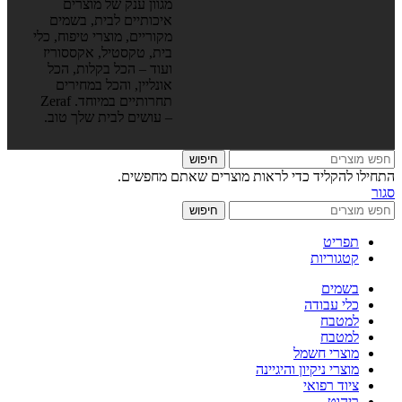
מגוון ענק של מוצרים
איכותיים לבית, בשמים
מקוריים, מוצרי טיפוח, כלי
בית, טקסטיל, אקססוריז
ועוד – הכל בקלות, הכל
אונליין, והכל במחירים
תחרותיים במיוחד. Zeraf
– עושים לבית שלך טוב.
חיפוש
התחילו להקליד כדי לראות מוצרים שאתם מחפשים.
סגור
חיפוש
תפריט
קטגוריות
בשמים
כלי עבודה
למטבח
למטבח
מוצרי חשמל
מוצרי ניקיון והיגיינה
ציוד רפואי
ריהוט