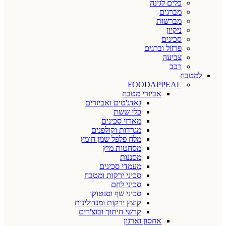
כלים לגינה
מברגים
מברשות
ניקיון
סכינים
פרזול וברגים
צביעה
רכב
למטבח
FOODAPPEAL
אביזרי מטבח
גאדג'טים ואביזרים
כלי ששת
מארזי סכינים
מגרדות וקולפנים
מלח פלפל שמן חומץ
מסחטות מיץ
מסננות
מעמדי סכינים
סכיני ירקות ומטבח
סכיני לחם
סכיני שף וסנטוקו
קוצץ ירקות ומנדולינות
קרשי חיתוך ובוצ'רים
אחסון וארגון