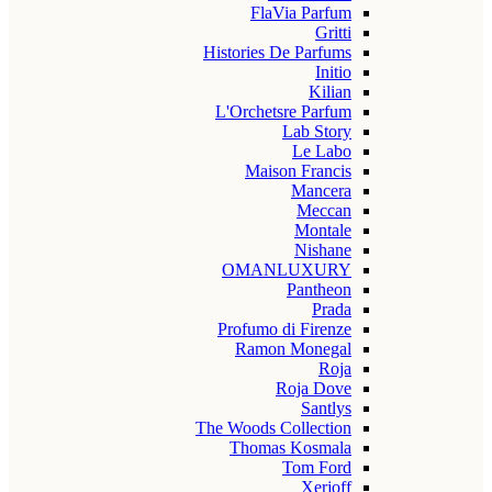
FlaVia Parfum
Gritti
Histories De Parfums
Initio
Kilian
L'Orchetsre Parfum
Lab Story
Le Labo
Maison Francis
Mancera
Meccan
Montale
Nishane
OMANLUXURY
Pantheon
Prada
Profumo di Firenze
Ramon Monegal
Roja
Roja Dove
Santlys
The Woods Collection
Thomas Kosmala
Tom Ford
Xerjoff