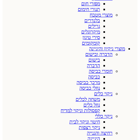
מפזרי חום
תנורי חימום
מוצרי מטבח
בלנדרים
גרילים
מיקרוגלים
סירי טיגון
קומקומים
מוצרי ניקיון והיגיינה
הדברה ובישום
בישום
הדברה
חומרי כביסה
כביסה
מרכך כביסה
נוזלי כביסה
ניקוי כלים
משחה לכלים
נוזל כלים
קפסולות וניקוי למדיח
ניקוי כללי
חיטוי וניקוי לבית
ניקוי רצפות
רחיצה והגנייה
היגיינה