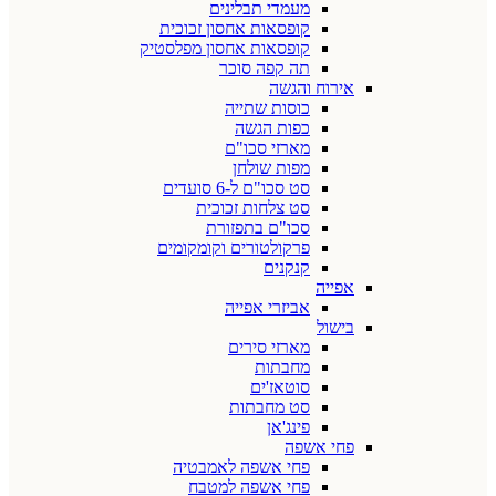
מעמדי תבלינים
קופסאות אחסון זכוכית
קופסאות אחסון מפלסטיק
תה קפה סוכר
אירוח והגשה
כוסות שתייה
כפות הגשה
מארזי סכו"ם
מפות שולחן
סט סכו"ם ל-6 סועדים
סט צלחות זכוכית
סכו"ם בתפזורת
פרקולטורים וקומקומים
קנקנים
אפייה
אביזרי אפייה
בישול
מארזי סירים
מחבתות
סוטאז'ים
סט מחבתות
פינג'אן
פחי אשפה
פחי אשפה לאמבטיה
פחי אשפה למטבח