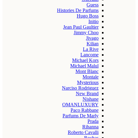
Guess
Histories De Parfums
Hugo Boss
Initio
Jean Paul Gaultier
Jimmy Choo
Jivago
Kilian
La Rive
Lancome
Michael Kors
Michael Malul
Mont Blanc
Montale
Mysterious
Narciso Rodriguez
New Brand
Nishane
OMANLUXURY
Paco Rabbane
Parfums De Marly
Prada
Rihanna
Roberto Cavalli
Rochas