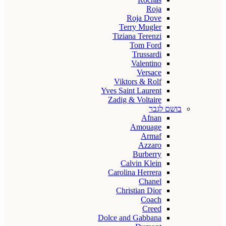
Roja
Roja Dove
Terry Mugler
Tiziana Terenzi
Tom Ford
Trussardi
Valentino
Versace
Viktors & Rolf
Yves Saint Laurent
Zadig & Voltaire
בושם לגבר
Afnan
Amouage
Armaf
Azzaro
Burberry
Calvin Klein
Carolina Herrera
Chanel
Christian Dior
Coach
Creed
Dolce and Gabbana