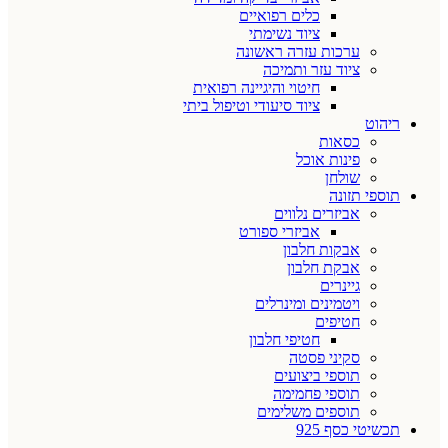
כלים רפואיים
ציוד נשימתי
ערכות עזרה ראשונה
ציוד עזר ותמיכה
חיטוי והיגיינה רפואית
ציוד סיעודי וטיפול ביתי
ריהוט
כסאות
פינות אוכל
שולחן
תוספי תזונה
אביזרים נלווים
אביזרי ספורט
אבקות חלבון
אבקת חלבון
גיינרים
ויטמינים ומינרלים
חטיפים
חטיפי חלבון
סקיני פסטה
תוספי ביצועים
תוספי פחמימה
תוספים משלימים
תכשיטי כסף 925