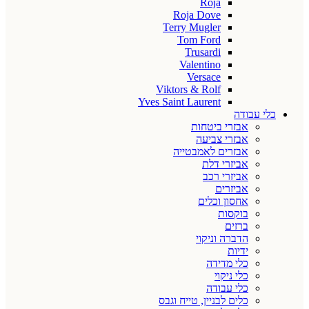
Roja
Roja Dove
Terry Mugler
Tom Ford
Trusardi
Valentino
Versace
Viktors & Rolf
Yves Saint Laurent
כלי עבודה
אבזרי ביטחות
אבזרי צביעה
אבזרים לאמבטייה
אביזרי דלת
אביזרי רכב
אביזרים
אחסון וכלים
בוקסות
ברזים
הדברה וניקוי
ידיות
כלי מדידה
כלי ניקוי
כלי עבודה
כלים לבניין, טייח וגבס