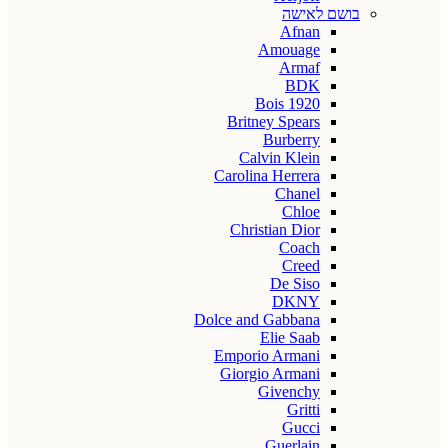
בושם לאישה
Afnan
Amouage
Armaf
BDK
Bois 1920
Britney Spears
Burberry
Calvin Klein
Carolina Herrera
Chanel
Chloe
Christian Dior
Coach
Creed
De Siso
DKNY
Dolce and Gabbana
Elie Saab
Emporio Armani
Giorgio Armani
Givenchy
Gritti
Gucci
Guerlain