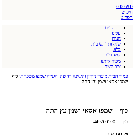
0.00
₪
0
חיפוש
תפריט
דף הבית
עלינו
חנות
שאלות ותשובות
בלוג
קטגוריות
מכור איתנו
צור קשר
תקנון אתר
עמוד הבית
מוצרי ניקיון והיגיינה
רחיצה והגנייה
שמפו משפחתי
כיף –
שמפו אסאי ושמן עץ התה
כיף – שמפו אסאי ושמן עץ התה
מק"ט:
449200100
18.99
₪