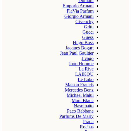
Dumont
Emporio Armani
FlaVia Parfum
Giorgio Armani
Givenchy
Gritti
Gucci
Guess
Hugo Boss
Jacques Bogart
Jean Paul Gaultier
Jivago
Joop Homme
La Rive
LAIKOU
Le Labo
Maison Francis
Mercedes Benz
Michael Malul
Mont Blanc
Nasomatto
Paco Rabbane
Parfums De Marly
Prada
Rochas