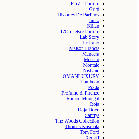
FlaVia Parfum
Gritti
Histories De Parfums
Initio
Kilian
L'Orchetsre Parfum
Lab Story
Le Labo
Maison Francis
Mancera
Meccan
Montale
Nishane
OMANLUXURY
Pantheon
Prada
Profumo di Firenze
Ramon Monegal
Roja
Roja Dove
Santlys
The Woods Collection
Thomas Kosmala
Tom Ford
Xerjoff