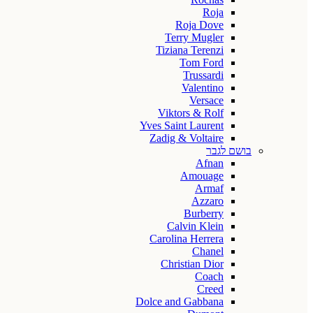
Roja
Roja Dove
Terry Mugler
Tiziana Terenzi
Tom Ford
Trussardi
Valentino
Versace
Viktors & Rolf
Yves Saint Laurent
Zadig & Voltaire
בושם לגבר
Afnan
Amouage
Armaf
Azzaro
Burberry
Calvin Klein
Carolina Herrera
Chanel
Christian Dior
Coach
Creed
Dolce and Gabbana