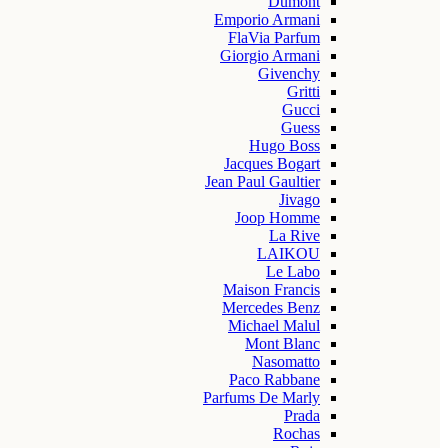
Dumont
Emporio Armani
FlaVia Parfum
Giorgio Armani
Givenchy
Gritti
Gucci
Guess
Hugo Boss
Jacques Bogart
Jean Paul Gaultier
Jivago
Joop Homme
La Rive
LAIKOU
Le Labo
Maison Francis
Mercedes Benz
Michael Malul
Mont Blanc
Nasomatto
Paco Rabbane
Parfums De Marly
Prada
Rochas