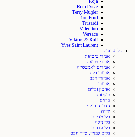
Roja
Roja Dove
Terry Mugler
Tom Ford
Trusardi
Valentino
Versace
Viktors & Rolf
Yves Saint Laurent
כלי עבודה
אבזרי ביטחות
אבזרי צביעה
אבזרים לאמבטייה
אביזרי דלת
אביזרי רכב
אביזרים
אחסון וכלים
בוקסות
ברזים
הדברה וניקוי
ידיות
כלי מדידה
כלי ניקוי
כלי עבודה
כלים לבניין, טייח וגבס