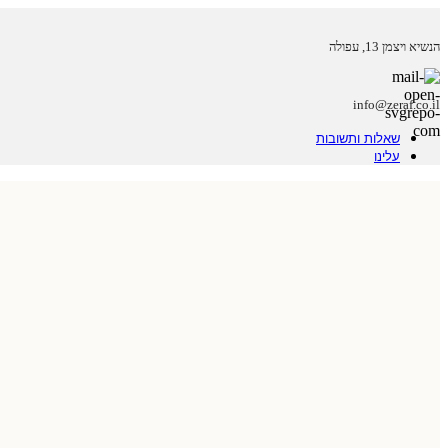
הנשיא ויצמן 13, עפולה
info@zeraf.co.il
שאלות ותשובות
עלינו