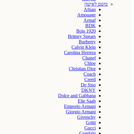
בושם לאישה
Afnan
Amouage
Armaf
BDK
Bois 1920
Britney Spears
Burberry
Calvin Klein
Carolina Herrera
Chanel
Chloe
Christian Dior
Coach
Creed
De Siso
DKNY
Dolce and Gabbana
Elie Saab
Emporio Armani
Giorgio Armani
Givenchy
Gritti
Gucci
Guerlain