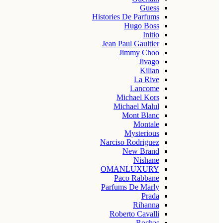
Guess
Histories De Parfums
Hugo Boss
Initio
Jean Paul Gaultier
Jimmy Choo
Jivago
Kilian
La Rive
Lancome
Michael Kors
Michael Malul
Mont Blanc
Montale
Mysterious
Narciso Rodriguez
New Brand
Nishane
OMANLUXURY
Paco Rabbane
Parfums De Marly
Prada
Rihanna
Roberto Cavalli
Rochas