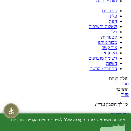
תוספי תזונה
דף הבית
עלינו
חנות
שאלות ותשובות
בלוג
קטגוריות
מכור איתנו
צור קשר
תקנון אתר
רשימת מועדפים
השווה
התחבר \ הרשם
עגלת קניות
סגור
התחבר
סגור
אין לך חשבון עדיין?
צור חשבון
חנות
אתר זה משתמש בעוגיות (Cookies) לשיפור חוויית הקנייה.
מדיניות
מוצרים שאהבתי
פרטיות
0
סל קניות