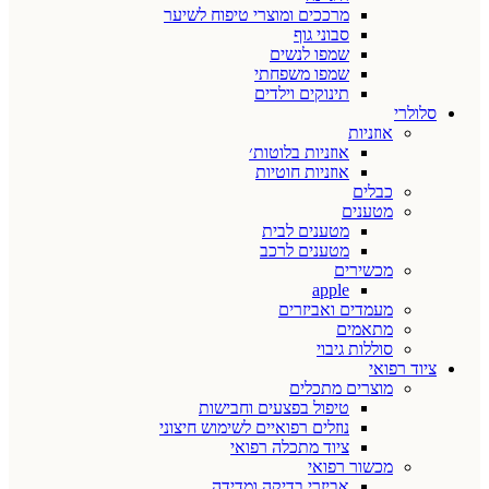
מרככים ומוצרי טיפוח לשיער
סבוני גוף
שמפו לנשים
שמפו משפחתי
תינוקים וילדים
סלולרי
אוזניות
אוזניות בלוטות׳
אוזניות חוטיות
כבלים
מטענים
מטענים לבית
מטענים לרכב
מכשירים
apple
מעמדים ואביזרים
מתאמים
סוללות גיבוי
ציוד רפואי
מוצרים מתכלים
טיפול בפצעים וחבישות
נוזלים רפואיים לשימוש חיצוני
ציוד מתכלה רפואי
מכשור רפואי
אביזרי בדיקה ומדידה