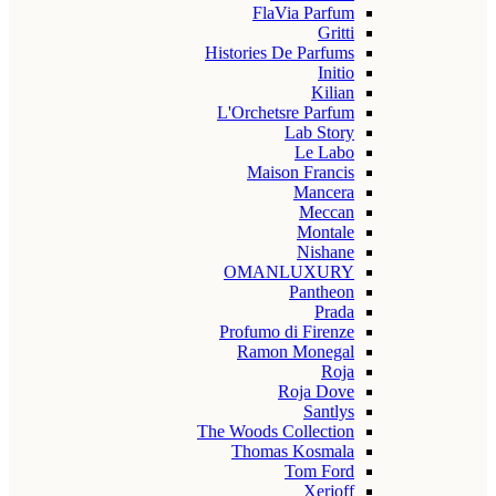
FlaVia Parfum
Gritti
Histories De Parfums
Initio
Kilian
L'Orchetsre Parfum
Lab Story
Le Labo
Maison Francis
Mancera
Meccan
Montale
Nishane
OMANLUXURY
Pantheon
Prada
Profumo di Firenze
Ramon Monegal
Roja
Roja Dove
Santlys
The Woods Collection
Thomas Kosmala
Tom Ford
Xerjoff