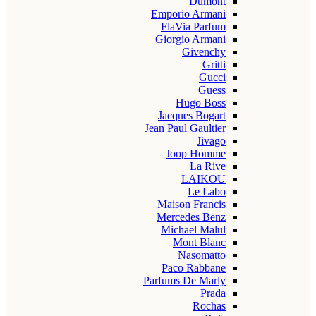
Dumont
Emporio Armani
FlaVia Parfum
Giorgio Armani
Givenchy
Gritti
Gucci
Guess
Hugo Boss
Jacques Bogart
Jean Paul Gaultier
Jivago
Joop Homme
La Rive
LAIKOU
Le Labo
Maison Francis
Mercedes Benz
Michael Malul
Mont Blanc
Nasomatto
Paco Rabbane
Parfums De Marly
Prada
Rochas