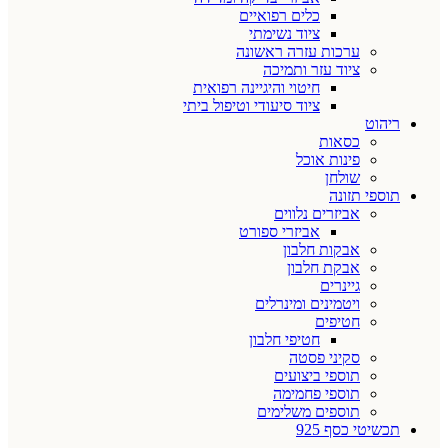
כלים רפואיים
ציוד נשימתי
ערכות עזרה ראשונה
ציוד עזר ותמיכה
חיטוי והיגיינה רפואית
ציוד סיעודי וטיפול ביתי
ריהוט
כסאות
פינות אוכל
שולחן
תוספי תזונה
אביזרים נלווים
אביזרי ספורט
אבקות חלבון
אבקת חלבון
גיינרים
ויטמינים ומינרלים
חטיפים
חטיפי חלבון
סקיני פסטה
תוספי ביצועים
תוספי פחמימה
תוספים משלימים
תכשיטי כסף 925