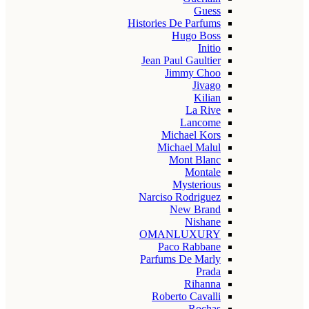
Guess
Histories De Parfums
Hugo Boss
Initio
Jean Paul Gaultier
Jimmy Choo
Jivago
Kilian
La Rive
Lancome
Michael Kors
Michael Malul
Mont Blanc
Montale
Mysterious
Narciso Rodriguez
New Brand
Nishane
OMANLUXURY
Paco Rabbane
Parfums De Marly
Prada
Rihanna
Roberto Cavalli
Rochas