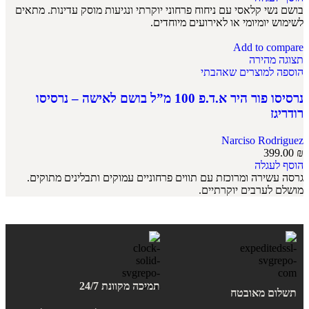
בושם נשי קלאסי עם ניחוח פרחוני יוקרתי ונגיעות מוסק עדינות. מתאים
לשימוש יומיומי או לאירועים מיוחדים.
Add to compare
תצוגה מהירה
הוספה למוצרים שאהבתי
נרסיסו פור היר א.ד.פ 100 מ”ל בושם לאישה – נרסיסו
רודריגז
Narciso Rodriguez
399.00
₪
הוסף לעגלה
גרסה עשירה ומרוכזת עם תווים פרחוניים עמוקים ותבלינים מתוקים.
מושלם לערבים יוקרתיים.
תמיכה מקוונת 24/7
תשלום מאובטח