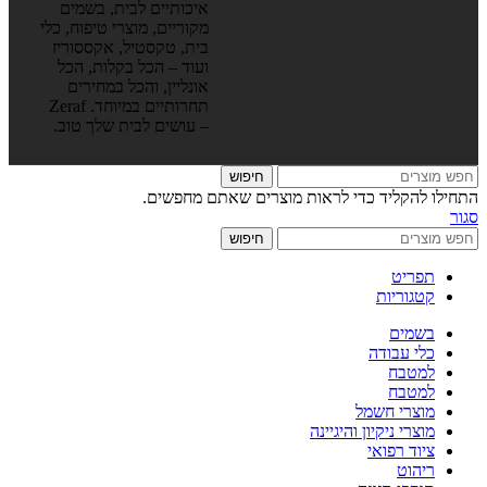
איכותיים לבית, בשמים
מקוריים, מוצרי טיפוח, כלי
בית, טקסטיל, אקססוריז
ועוד – הכל בקלות, הכל
אונליין, והכל במחירים
תחרותיים במיוחד. Zeraf
– עושים לבית שלך טוב.
חיפוש
התחילו להקליד כדי לראות מוצרים שאתם מחפשים.
סגור
חיפוש
תפריט
קטגוריות
בשמים
כלי עבודה
למטבח
למטבח
מוצרי חשמל
מוצרי ניקיון והיגיינה
ציוד רפואי
ריהוט