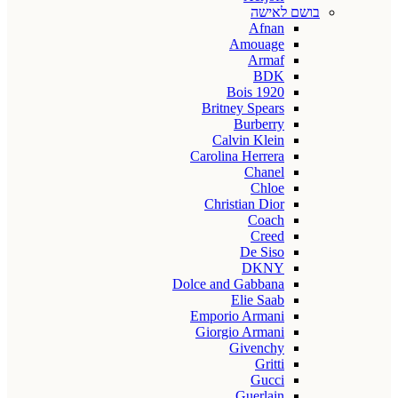
בושם לאישה
Afnan
Amouage
Armaf
BDK
Bois 1920
Britney Spears
Burberry
Calvin Klein
Carolina Herrera
Chanel
Chloe
Christian Dior
Coach
Creed
De Siso
DKNY
Dolce and Gabbana
Elie Saab
Emporio Armani
Giorgio Armani
Givenchy
Gritti
Gucci
Guerlain