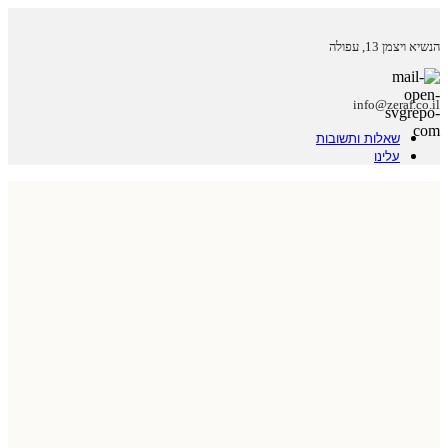
הנשיא ויצמן 13, עפולה
info@zeraf.co.il
שאלות ותשובות
עלינו