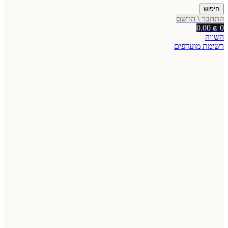
חיפוש
התחבר \ הרשם
0.00
₪
0
השווה
רשימת מועדפים