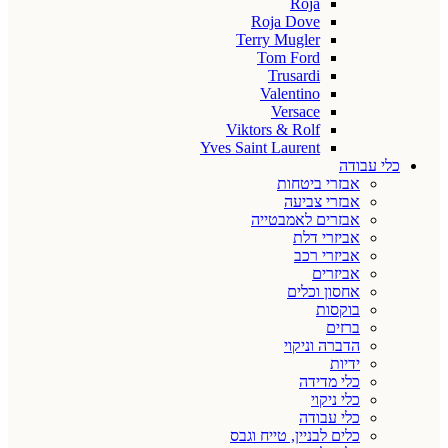
Roja
Roja Dove
Terry Mugler
Tom Ford
Trusardi
Valentino
Versace
Viktors & Rolf
Yves Saint Laurent
כלי עבודה
אבזרי ביטחות
אבזרי צביעה
אבזרים לאמבטייה
אביזרי דלת
אביזרי רכב
אביזרים
אחסון וכלים
בוקסות
ברזים
הדברה וניקוי
ידיות
כלי מדידה
כלי ניקוי
כלי עבודה
כלים לבניין, טייח וגבס