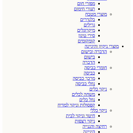
מפזרי חום
תנורי חימום
מוצרי מטבח
בלנדרים
גרילים
מיקרוגלים
סירי טיגון
קומקומים
מוצרי ניקיון והיגיינה
הדברה ובישום
בישום
הדברה
חומרי כביסה
כביסה
מרכך כביסה
נוזלי כביסה
ניקוי כלים
משחה לכלים
נוזל כלים
קפסולות וניקוי למדיח
ניקוי כללי
חיטוי וניקוי לבית
ניקוי רצפות
רחיצה והגנייה
היגיינה