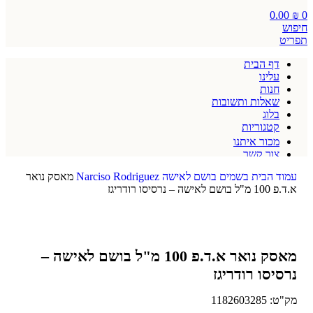
0.00
₪
0
חיפוש
תפריט
דף הבית
עלינו
חנות
שאלות ותשובות
בלוג
קטגוריות
מכור איתנו
צור קשר
תקנון אתר
עמוד הבית
בשמים
בושם לאישה
Narciso Rodriguez
מאסק נואר
א.ד.פ 100 מ"ל בושם לאישה – נרסיסו רודריגז
מאסק נואר א.ד.פ 100 מ"ל בושם לאישה –
נרסיסו רודריגז
מק"ט:
1182603285