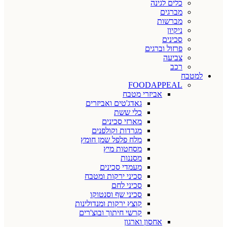
כלים לגינה
מברגים
מברשות
ניקיון
סכינים
פרזול וברגים
צביעה
רכב
למטבח
FOODAPPEAL
אביזרי מטבח
גאדג'טים ואביזרים
כלי ששת
מארזי סכינים
מגרדות וקולפנים
מלח פלפל שמן חומץ
מסחטות מיץ
מסננות
מעמדי סכינים
סכיני ירקות ומטבח
סכיני לחם
סכיני שף וסנטוקו
קוצץ ירקות ומנדולינות
קרשי חיתוך ובוצ'רים
אחסון וארגון