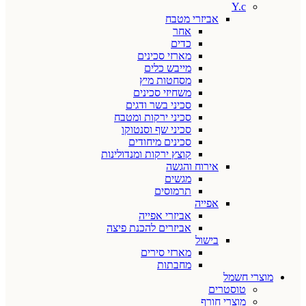
Y.c
אביזרי מטבח
אחר
כדים
מארזי סכינים
מייבש כלים
מסחטות מיץ
משחיזי סכינים
סכיני בשר ודגים
סכיני ירקות ומטבח
סכיני שף וסנטוקו
סכינים מיחודים
קוצץ ירקות ומנדולינות
אירוח והגשה
מגשים
תרמוסים
אפייה
אביזרי אפייה
אביזרים להכנת פיצה
בישול
מארזי סירים
מחבתות
מוצרי חשמל
טוסטרים
מוצרי חורף