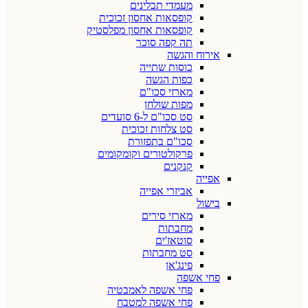
מעמדי תבלינים
קופסאות אחסון זכוכית
קופסאות אחסון מפלסטיק
תה קפה סוכר
אירוח והגשה
כוסות שתייה
כפות הגשה
מארזי סכו"ם
מפות שולחן
סט סכו"ם ל-6 סועדים
סט צלחות זכוכית
סכו"ם בתפזורת
פרקולטורים וקומקומים
קנקנים
אפייה
אביזרי אפייה
בישול
מארזי סירים
מחבתות
סוטאז'ים
סט מחבתות
פינג'אן
פחי אשפה
פחי אשפה לאמבטיה
פחי אשפה למטבח