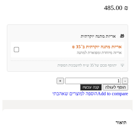
485.00
₪
🎁
אריזת מתנה יוקרתית
אריזת מתנה יוקרתית ב־35 ₪
אריזה מיוחדת ומפוארת למתנה
💡
יתווסף סכום של 35 ש״ח לחשבונית הסופית
הוסף לעגלה
קנה עכשיו
Add to compare
הוספה למוצרים שאהבתי
תיאור