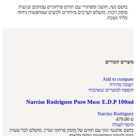
בושם נשי, חושני ומסתורי עם תווים פרחוניים עמוקים ונגיעות
מוסק רכות. מושלם לערבים מיוחדים ולנשים שמחפשות ניחוח
בלתי נשכח.
מוצרים קשורים
Add to compare
תצוגה מהירה
הוספה למוצרים שאהבתי
Narciso Rodriguez Pure Musc E.D.P 100ml
Narciso Rodriguez
479.00
₪
הוסף לעגלה
בושם אלגנטי ונקי עם תווים של מוסק פרחוני ועדין. מושלם לכל שעות
היום לנשים שמחפשות ניחוח קלאסי.