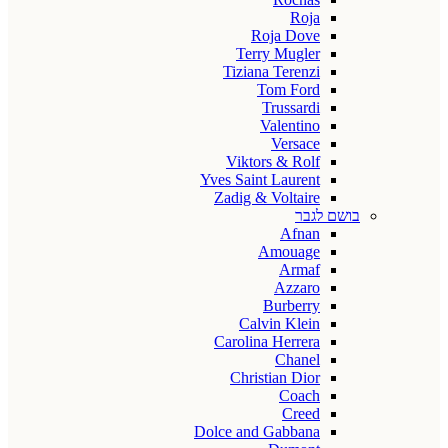
Roja
Roja Dove
Terry Mugler
Tiziana Terenzi
Tom Ford
Trussardi
Valentino
Versace
Viktors & Rolf
Yves Saint Laurent
Zadig & Voltaire
בושם לגבר
Afnan
Amouage
Armaf
Azzaro
Burberry
Calvin Klein
Carolina Herrera
Chanel
Christian Dior
Coach
Creed
Dolce and Gabbana