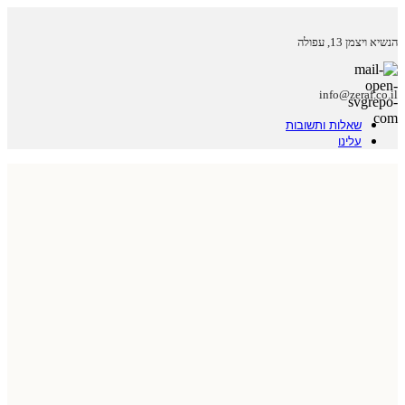
הנשיא ויצמן 13, עפולה
info@zeraf.co.il
שאלות ותשובות
עלינו