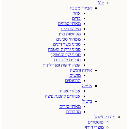
Y.c
אביזרי מטבח
אחר
כדים
מארזי סכינים
מייבש כלים
מסחטות מיץ
משחיזי סכינים
סכיני בשר ודגים
סכיני ירקות ומטבח
סכיני שף וסנטוקו
סכינים מיחודים
קוצץ ירקות ומנדולינות
אירוח והגשה
מגשים
תרמוסים
אפייה
אביזרי אפייה
אביזרים להכנת פיצה
בישול
מארזי סירים
מחבתות
מוצרי חשמל
טוסטרים
מוצרי חורף