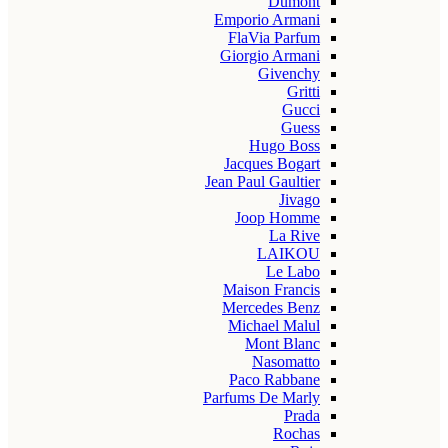
Dumont
Emporio Armani
FlaVia Parfum
Giorgio Armani
Givenchy
Gritti
Gucci
Guess
Hugo Boss
Jacques Bogart
Jean Paul Gaultier
Jivago
Joop Homme
La Rive
LAIKOU
Le Labo
Maison Francis
Mercedes Benz
Michael Malul
Mont Blanc
Nasomatto
Paco Rabbane
Parfums De Marly
Prada
Rochas