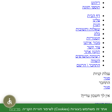
ריהוט
תוספי תזונה
דף הבית
עלינו
חנות
שאלות ותשובות
בלוג
קטגוריות
מכור איתנו
צור קשר
תקנון אתר
רשימת מועדפים
השווה
התחבר \ הרשם
עגלת קניות
סגור
התחבר
סגור
אין לך חשבון עדיין?
צור חשבון
חנות
אתר זה משתמש בעוגיות (Cookies) לשיפור חוויית הקנייה.
מדיניות