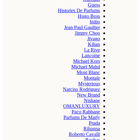
Guess
Histories De Parfums
Hugo Boss
Initio
Jean Paul Gaultier
Jimmy Choo
Jivago
Kilian
La Rive
Lancome
Michael Kors
Michael Malul
Mont Blanc
Montale
Mysterious
Narciso Rodriguez
New Brand
Nishane
OMANLUXURY
Paco Rabbane
Parfums De Marly
Prada
Rihanna
Roberto Cavalli
Rochas