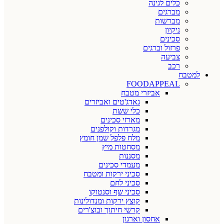
כלים לגינה
מברגים
מברשות
ניקיון
סכינים
פרזול וברגים
צביעה
רכב
למטבח
FOODAPPEAL
אביזרי מטבח
גאדג'טים ואביזרים
כלי ששת
מארזי סכינים
מגרדות וקולפנים
מלח פלפל שמן חומץ
מסחטות מיץ
מסננות
מעמדי סכינים
סכיני ירקות ומטבח
סכיני לחם
סכיני שף וסנטוקו
קוצץ ירקות ומנדולינות
קרשי חיתוך ובוצ'רים
אחסון וארגון