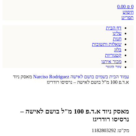
0.00
₪
0
חיפוש
תפריט
דף הבית
עלינו
חנות
שאלות ותשובות
בלוג
קטגוריות
מכור איתנו
צור קשר
תקנון אתר
עמוד הבית
בשמים
בושם לאישה
Narciso Rodriguez
מאסק ניוד
א.ד.פ 100 מ"ל בושם לאישה – נרסיסו רודריגז
מאסק ניוד א.ד.פ 100 מ"ל בושם לאישה –
נרסיסו רודריגז
מק"ט:
1182803292