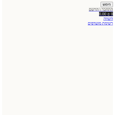
חיפוש
התחבר \ הרשם
0.00
₪
0
השווה
רשימת מועדפים