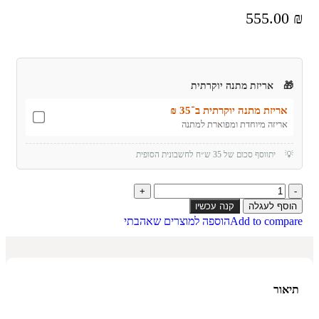
555.00
₪
🎁
אריזת מתנה יוקרתית
אריזת מתנה יוקרתית ב־35 ₪
אריזה מיוחדת ומפוארת למתנה
💡
יתווסף סכום של 35 ש״ח לחשבונית הסופית
הוסף לעגלה
קנה עכשיו
Add to compare
הוספה למוצרים שאהבתי
תיאור