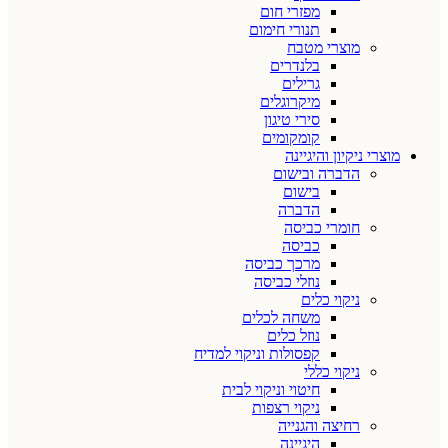
מפזרי חום
תנורי חימום
מוצרי מטבח
בלנדרים
גרילים
מיקרוגלים
סירי טיגון
קומקומים
מוצרי ניקיון והיגיינה
הדברה ובישום
בישום
הדברה
חומרי כביסה
כביסה
מרכך כביסה
נוזלי כביסה
ניקוי כלים
משחה לכלים
נוזל כלים
קפסולות וניקוי למדיח
ניקוי כללי
חיטוי וניקוי לבית
ניקוי רצפות
רחיצה והגנייה
היגיינה