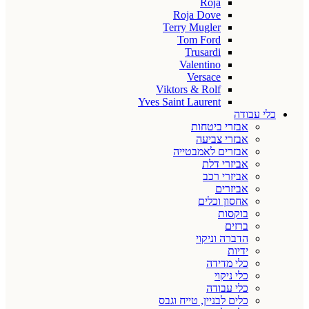
Roja
Roja Dove
Terry Mugler
Tom Ford
Trusardi
Valentino
Versace
Viktors & Rolf
Yves Saint Laurent
כלי עבודה
אבזרי ביטחות
אבזרי צביעה
אבזרים לאמבטייה
אביזרי דלת
אביזרי רכב
אביזרים
אחסון וכלים
בוקסות
ברזים
הדברה וניקוי
ידיות
כלי מדידה
כלי ניקוי
כלי עבודה
כלים לבניין, טייח וגבס