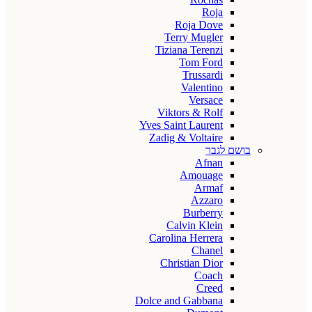
Roja
Roja Dove
Terry Mugler
Tiziana Terenzi
Tom Ford
Trussardi
Valentino
Versace
Viktors & Rolf
Yves Saint Laurent
Zadig & Voltaire
בושם לגבר
Afnan
Amouage
Armaf
Azzaro
Burberry
Calvin Klein
Carolina Herrera
Chanel
Christian Dior
Coach
Creed
Dolce and Gabbana