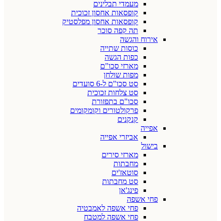
מעמדי תבלינים
קופסאות אחסון זכוכית
קופסאות אחסון מפלסטיק
תה קפה סוכר
אירוח והגשה
כוסות שתייה
כפות הגשה
מארזי סכו"ם
מפות שולחן
סט סכו"ם ל-6 סועדים
סט צלחות זכוכית
סכו"ם בתפזורת
פרקולטורים וקומקומים
קנקנים
אפייה
אביזרי אפייה
בישול
מארזי סירים
מחבתות
סוטאז'ים
סט מחבתות
פינג'אן
פחי אשפה
פחי אשפה לאמבטיה
פחי אשפה למטבח