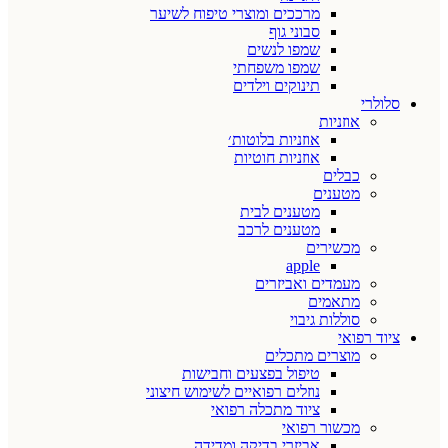
מרככים ומוצרי טיפוח לשיער
סבוני גוף
שמפו לנשים
שמפו משפחתי
תינוקים וילדים
סלולרי
אוזניות
אוזניות בלוטות׳
אוזניות חוטיות
כבלים
מטענים
מטענים לבית
מטענים לרכב
מכשירים
apple
מעמדים ואביזרים
מתאמים
סוללות גיבוי
ציוד רפואי
מוצרים מתכלים
טיפול בפצעים וחבישות
נוזלים רפואיים לשימוש חיצוני
ציוד מתכלה רפואי
מכשור רפואי
אביזרי בדיקה ומדידה