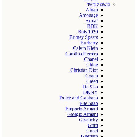
בושם לאישה
Afnan
Amouage
Armaf
BDK
Bois 1920
Britney Spears
Burberry
Calvin Klein
Carolina Herrera
Chanel
Chloe
Christian Dior
Coach
Creed
De Siso
DKNY
Dolce and Gabbana
Elie Saab
Emporio Armani
Giorgio Armani
Givenchy
Gritti
Gucci
Guerlain