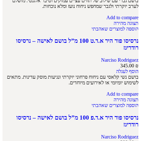
בושם גברי עם שילוב של תווים עציים עמוקים וטיבר אלגנטי. מושלם
לערב יוקרתי ולגבר שמחפש ניחוח נועז ומלא נוכחות.
Add to compare
תצוגה מהירה
הוספה למוצרים שאהבתי
נרסיסו פור היר א.ד.ט 100 מ”ל בושם לאישה – נרסיסו
רודריגז
Narciso Rodriguez
345.00
₪
הוסף לעגלה
בושם נשי קלאסי עם ניחוח פרחוני יוקרתי ונגיעות מוסק עדינות. מתאים
לשימוש יומיומי או לאירועים מיוחדים.
Add to compare
תצוגה מהירה
הוספה למוצרים שאהבתי
נרסיסו פור היר א.ד.פ 100 מ”ל בושם לאישה – נרסיסו
רודריגז
Narciso Rodriguez