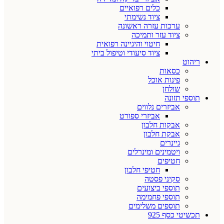
כלים רפואיים
ציוד נשימתי
ערכות עזרה ראשונה
ציוד עזר ותמיכה
חיטוי והיגיינה רפואית
ציוד סיעודי וטיפול ביתי
ריהוט
כסאות
פינות אוכל
שולחן
תוספי תזונה
אביזרים נלווים
אביזרי ספורט
אבקות חלבון
אבקת חלבון
גיינרים
ויטמינים ומינרלים
חטיפים
חטיפי חלבון
סקיני פסטה
תוספי ביצועים
תוספי פחמימה
תוספים משלימים
תכשיטי כסף 925