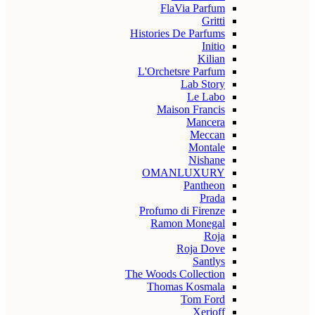
FlaVia Parfum
Gritti
Histories De Parfums
Initio
Kilian
L'Orchetsre Parfum
Lab Story
Le Labo
Maison Francis
Mancera
Meccan
Montale
Nishane
OMANLUXURY
Pantheon
Prada
Profumo di Firenze
Ramon Monegal
Roja
Roja Dove
Santlys
The Woods Collection
Thomas Kosmala
Tom Ford
Xerjoff