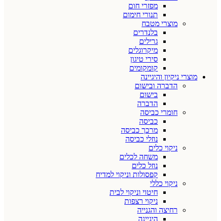
מפזרי חום
תנורי חימום
מוצרי מטבח
בלנדרים
גרילים
מיקרוגלים
סירי טיגון
קומקומים
מוצרי ניקיון והיגיינה
הדברה ובישום
בישום
הדברה
חומרי כביסה
כביסה
מרכך כביסה
נוזלי כביסה
ניקוי כלים
משחה לכלים
נוזל כלים
קפסולות וניקוי למדיח
ניקוי כללי
חיטוי וניקוי לבית
ניקוי רצפות
רחיצה והגנייה
היגיינה