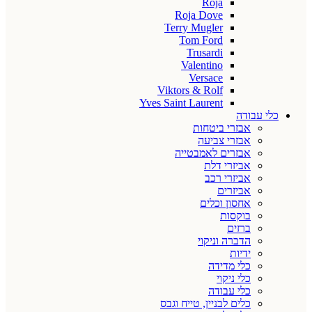
Roja
Roja Dove
Terry Mugler
Tom Ford
Trusardi
Valentino
Versace
Viktors & Rolf
Yves Saint Laurent
כלי עבודה
אבזרי ביטחות
אבזרי צביעה
אבזרים לאמבטייה
אביזרי דלת
אביזרי רכב
אביזרים
אחסון וכלים
בוקסות
ברזים
הדברה וניקוי
ידיות
כלי מדידה
כלי ניקוי
כלי עבודה
כלים לבניין, טייח וגבס