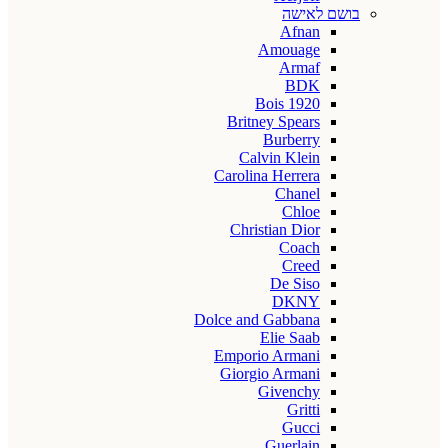
בושם לאישה
Afnan
Amouage
Armaf
BDK
Bois 1920
Britney Spears
Burberry
Calvin Klein
Carolina Herrera
Chanel
Chloe
Christian Dior
Coach
Creed
De Siso
DKNY
Dolce and Gabbana
Elie Saab
Emporio Armani
Giorgio Armani
Givenchy
Gritti
Gucci
Guerlain