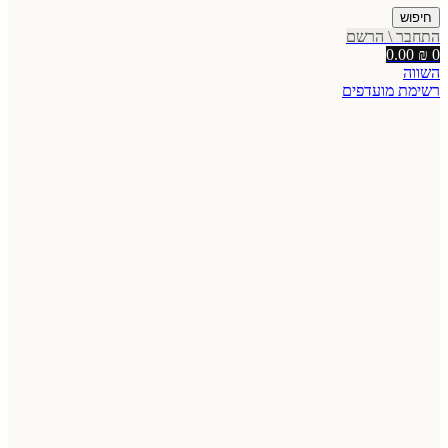
חיפוש
התחבר \ הרשם
0.00
₪
0
השווה
רשימת מועדפים