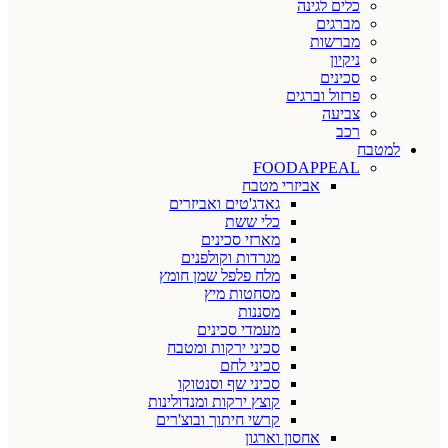
כלים לגינה
מברגים
מברשות
ניקיון
סכינים
פרזול וברגים
צביעה
רכב
למטבח
FOODAPPEAL
אביזרי מטבח
גאדג'טים ואביזרים
כלי ששת
מארזי סכינים
מגרדות וקולפנים
מלח פלפל שמן חומץ
מסחטות מיץ
מסננות
מעמדי סכינים
סכיני ירקות ומטבח
סכיני לחם
סכיני שף וסנטוקו
קוצץ ירקות ומנדולינות
קרשי חיתוך ובוצ'רים
אחסון וארגון