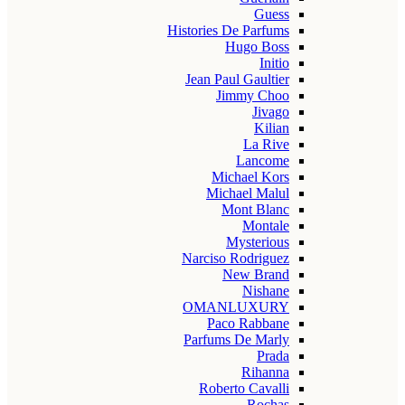
Guess
Histories De Parfums
Hugo Boss
Initio
Jean Paul Gaultier
Jimmy Choo
Jivago
Kilian
La Rive
Lancome
Michael Kors
Michael Malul
Mont Blanc
Montale
Mysterious
Narciso Rodriguez
New Brand
Nishane
OMANLUXURY
Paco Rabbane
Parfums De Marly
Prada
Rihanna
Roberto Cavalli
Rochas