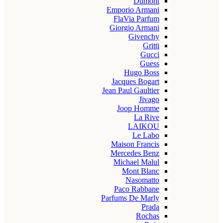
Dumont
Emporio Armani
FlaVia Parfum
Giorgio Armani
Givenchy
Gritti
Gucci
Guess
Hugo Boss
Jacques Bogart
Jean Paul Gaultier
Jivago
Joop Homme
La Rive
LAIKOU
Le Labo
Maison Francis
Mercedes Benz
Michael Malul
Mont Blanc
Nasomatto
Paco Rabbane
Parfums De Marly
Prada
Rochas