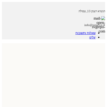
הנשיא ויצמן 13, עפולה
info@zeraf.co.il
שאלות ותשובות
עלינו