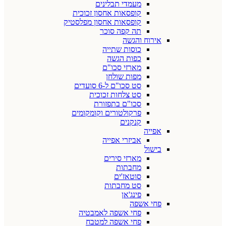
מעמדי תבלינים
קופסאות אחסון זכוכית
קופסאות אחסון מפלסטיק
תה קפה סוכר
אירוח והגשה
כוסות שתייה
כפות הגשה
מארזי סכו"ם
מפות שולחן
סט סכו"ם ל-6 סועדים
סט צלחות זכוכית
סכו"ם בתפזורת
פרקולטורים וקומקומים
קנקנים
אפייה
אביזרי אפייה
בישול
מארזי סירים
מחבתות
סוטאז'ים
סט מחבתות
פינג'אן
פחי אשפה
פחי אשפה לאמבטיה
פחי אשפה למטבח