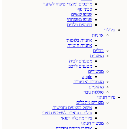
מרככים ומוצרי טיפוח לשיער
סבוני גוף
שמפו לנשים
שמפו משפחתי
תינוקים וילדים
סלולרי
אוזניות
אוזניות בלוטות׳
אוזניות חוטיות
כבלים
מטענים
מטענים לבית
מטענים לרכב
מכשירים
apple
מעמדים ואביזרים
מתאמים
סוללות גיבוי
ציוד רפואי
מוצרים מתכלים
טיפול בפצעים וחבישות
נוזלים רפואיים לשימוש חיצוני
ציוד מתכלה רפואי
מכשור רפואי
אביזרי בדיקה ומדידה