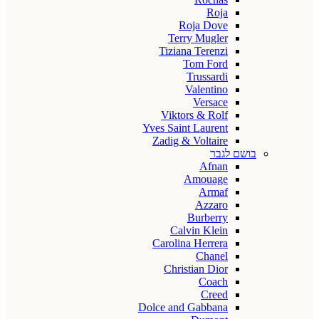
Roja
Roja Dove
Terry Mugler
Tiziana Terenzi
Tom Ford
Trussardi
Valentino
Versace
Viktors & Rolf
Yves Saint Laurent
Zadig & Voltaire
בושם לגבר
Afnan
Amouage
Armaf
Azzaro
Burberry
Calvin Klein
Carolina Herrera
Chanel
Christian Dior
Coach
Creed
Dolce and Gabbana