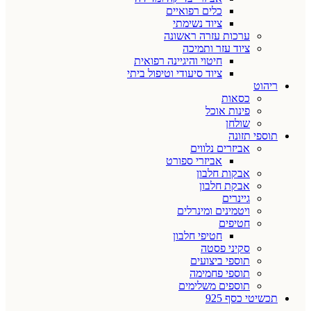
כלים רפואיים
ציוד נשימתי
ערכות עזרה ראשונה
ציוד עזר ותמיכה
חיטוי והיגיינה רפואית
ציוד סיעודי וטיפול ביתי
ריהוט
כסאות
פינות אוכל
שולחן
תוספי תזונה
אביזרים נלווים
אביזרי ספורט
אבקות חלבון
אבקת חלבון
גיינרים
ויטמינים ומינרלים
חטיפים
חטיפי חלבון
סקיני פסטה
תוספי ביצועים
תוספי פחמימה
תוספים משלימים
תכשיטי כסף 925