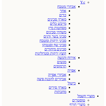
Y.c
אביזרי מטבח
אחר
כדים
מארזי סכינים
מייבש כלים
מסחטות מיץ
משחיזי סכינים
סכיני בשר ודגים
סכיני ירקות ומטבח
סכיני שף וסנטוקו
סכינים מיחודים
קוצץ ירקות ומנדולינות
אירוח והגשה
מגשים
תרמוסים
אפייה
אביזרי אפייה
אביזרים להכנת פיצה
בישול
מארזי סירים
מחבתות
מוצרי חשמל
טוסטרים
מוצרי חורף