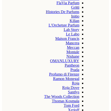
FlaVia Parfum
Gritti
Histories De Parfums
Initio
Kilian
L'Orchetsre Parfum
Lab Story
Le Labo
Maison Francis
Mancera
Meccan
Montale
Nishane
OMANLUXURY
Pantheon
Prada
Profumo di Firenze
Ramon Monegal
Roja
Roja Dove
Santlys
The Woods Collection
Thomas Kosmala
Tom Ford
Xerjoff