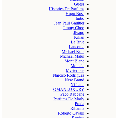
Guess
Histories De Parfums
Hugo Boss
Initio
Jean Paul Gaultier
Jimmy Choo
Jivago
Kilian
La Rive
Lancome
Michael Kors
Michael Malul
Mont Blanc
Montale
Mysterious
Narciso Rodriguez
New Brand
Nishane
OMANLUXURY
Paco Rabbane
Parfums De Marly
Prada
Rihanna
Roberto Cavalli
Rochas