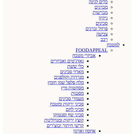
כלים לגינה
מברגים
מברשות
ניקיון
סכינים
פרזול וברגים
צביעה
רכב
למטבח
FOODAPPEAL
אביזרי מטבח
גאדג'טים ואביזרים
כלי ששת
מארזי סכינים
מגרדות וקולפנים
מלח פלפל שמן חומץ
מסחטות מיץ
מסננות
מעמדי סכינים
סכיני ירקות ומטבח
סכיני לחם
סכיני שף וסנטוקו
קוצץ ירקות ומנדולינות
קרשי חיתוך ובוצ'רים
אחסון וארגון