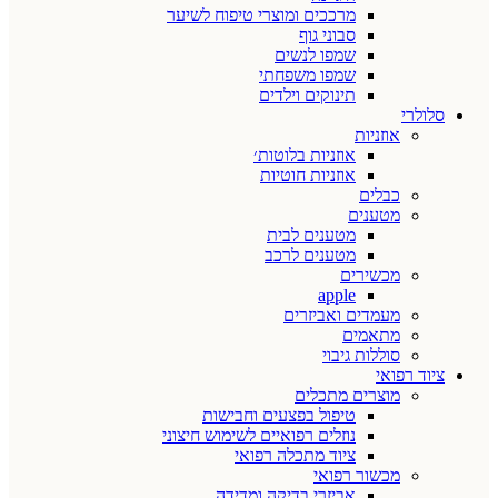
מרככים ומוצרי טיפוח לשיער
סבוני גוף
שמפו לנשים
שמפו משפחתי
תינוקים וילדים
סלולרי
אוזניות
אוזניות בלוטות׳
אוזניות חוטיות
כבלים
מטענים
מטענים לבית
מטענים לרכב
מכשירים
apple
מעמדים ואביזרים
מתאמים
סוללות גיבוי
ציוד רפואי
מוצרים מתכלים
טיפול בפצעים וחבישות
נוזלים רפואיים לשימוש חיצוני
ציוד מתכלה רפואי
מכשור רפואי
אביזרי בדיקה ומדידה