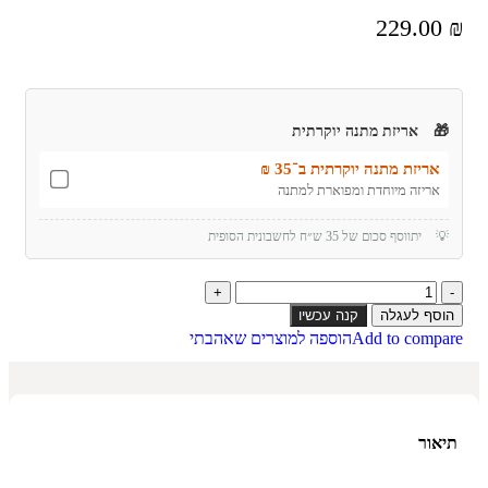
229.00
₪
🎁
אריזת מתנה יוקרתית
אריזת מתנה יוקרתית ב־35 ₪
אריזה מיוחדת ומפוארת למתנה
💡
יתווסף סכום של 35 ש״ח לחשבונית הסופית
הוסף לעגלה
קנה עכשיו
Add to compare
הוספה למוצרים שאהבתי
תיאור