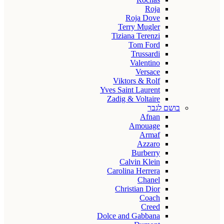
Roja
Roja Dove
Terry Mugler
Tiziana Terenzi
Tom Ford
Trussardi
Valentino
Versace
Viktors & Rolf
Yves Saint Laurent
Zadig & Voltaire
בושם לגבר
Afnan
Amouage
Armaf
Azzaro
Burberry
Calvin Klein
Carolina Herrera
Chanel
Christian Dior
Coach
Creed
Dolce and Gabbana