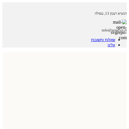
הנשיא ויצמן 13, עפולה
info@zeraf.co.il
שאלות ותשובות
עלינו