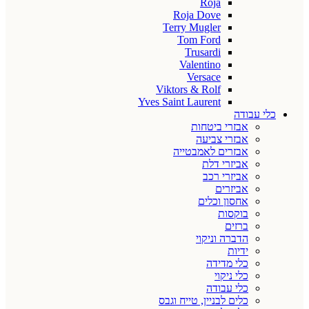
Roja
Roja Dove
Terry Mugler
Tom Ford
Trusardi
Valentino
Versace
Viktors & Rolf
Yves Saint Laurent
כלי עבודה
אבזרי ביטחות
אבזרי צביעה
אבזרים לאמבטייה
אביזרי דלת
אביזרי רכב
אביזרים
אחסון וכלים
בוקסות
ברזים
הדברה וניקוי
ידיות
כלי מדידה
כלי ניקוי
כלי עבודה
כלים לבניין, טייח וגבס