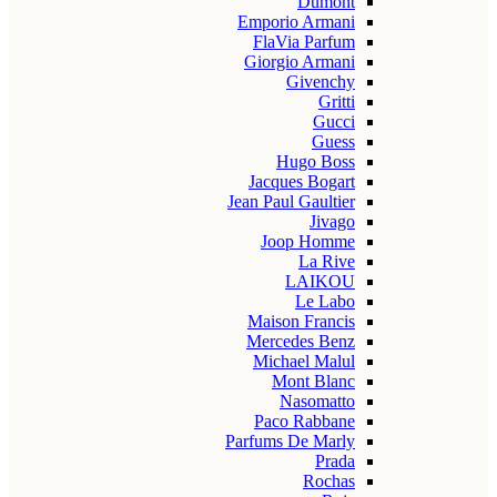
Dumont
Emporio Armani
FlaVia Parfum
Giorgio Armani
Givenchy
Gritti
Gucci
Guess
Hugo Boss
Jacques Bogart
Jean Paul Gaultier
Jivago
Joop Homme
La Rive
LAIKOU
Le Labo
Maison Francis
Mercedes Benz
Michael Malul
Mont Blanc
Nasomatto
Paco Rabbane
Parfums De Marly
Prada
Rochas