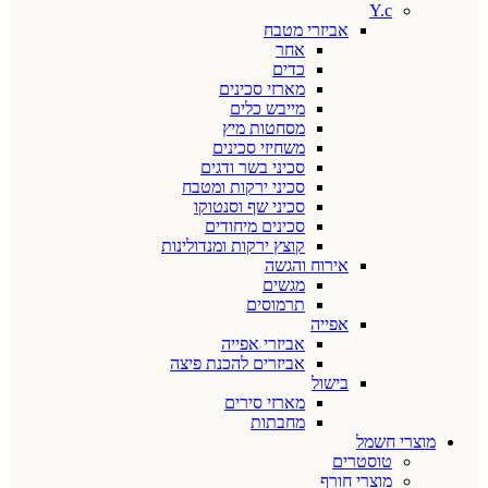
Y.c
אביזרי מטבח
אחר
כדים
מארזי סכינים
מייבש כלים
מסחטות מיץ
משחיזי סכינים
סכיני בשר ודגים
סכיני ירקות ומטבח
סכיני שף וסנטוקו
סכינים מיחודים
קוצץ ירקות ומנדולינות
אירוח והגשה
מגשים
תרמוסים
אפייה
אביזרי אפייה
אביזרים להכנת פיצה
בישול
מארזי סירים
מחבתות
מוצרי חשמל
טוסטרים
מוצרי חורף