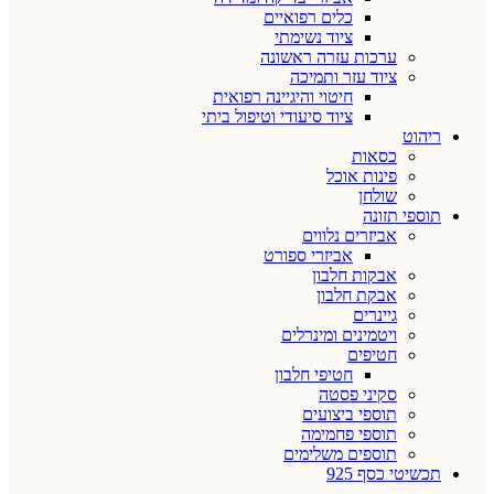
כלים רפואיים
ציוד נשימתי
ערכות עזרה ראשונה
ציוד עזר ותמיכה
חיטוי והיגיינה רפואית
ציוד סיעודי וטיפול ביתי
ריהוט
כסאות
פינות אוכל
שולחן
תוספי תזונה
אביזרים נלווים
אביזרי ספורט
אבקות חלבון
אבקת חלבון
גיינרים
ויטמינים ומינרלים
חטיפים
חטיפי חלבון
סקיני פסטה
תוספי ביצועים
תוספי פחמימה
תוספים משלימים
תכשיטי כסף 925