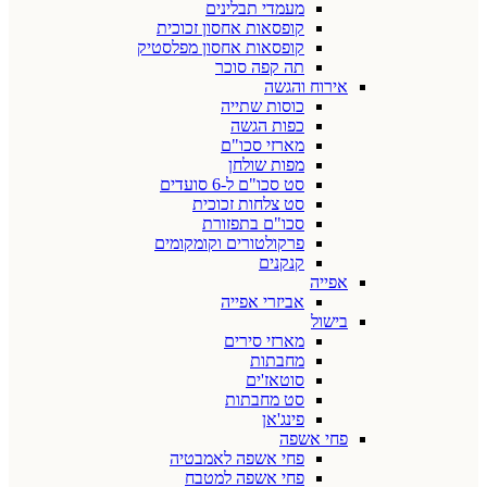
מעמדי תבלינים
קופסאות אחסון זכוכית
קופסאות אחסון מפלסטיק
תה קפה סוכר
אירוח והגשה
כוסות שתייה
כפות הגשה
מארזי סכו"ם
מפות שולחן
סט סכו"ם ל-6 סועדים
סט צלחות זכוכית
סכו"ם בתפזורת
פרקולטורים וקומקומים
קנקנים
אפייה
אביזרי אפייה
בישול
מארזי סירים
מחבתות
סוטאז'ים
סט מחבתות
פינג'אן
פחי אשפה
פחי אשפה לאמבטיה
פחי אשפה למטבח