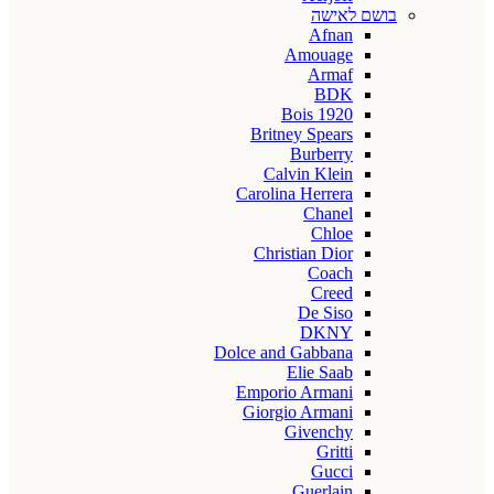
בושם לאישה
Afnan
Amouage
Armaf
BDK
Bois 1920
Britney Spears
Burberry
Calvin Klein
Carolina Herrera
Chanel
Chloe
Christian Dior
Coach
Creed
De Siso
DKNY
Dolce and Gabbana
Elie Saab
Emporio Armani
Giorgio Armani
Givenchy
Gritti
Gucci
Guerlain