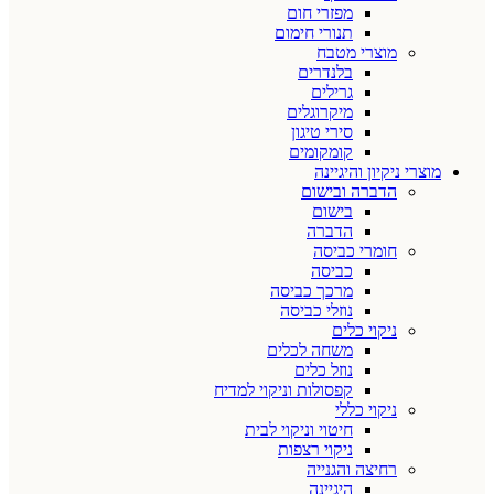
מפזרי חום
תנורי חימום
מוצרי מטבח
בלנדרים
גרילים
מיקרוגלים
סירי טיגון
קומקומים
מוצרי ניקיון והיגיינה
הדברה ובישום
בישום
הדברה
חומרי כביסה
כביסה
מרכך כביסה
נוזלי כביסה
ניקוי כלים
משחה לכלים
נוזל כלים
קפסולות וניקוי למדיח
ניקוי כללי
חיטוי וניקוי לבית
ניקוי רצפות
רחיצה והגנייה
היגיינה