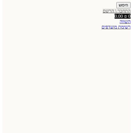
חיפוש
התחבר \ הרשם
0.00
₪
0
השווה
רשימת מועדפים