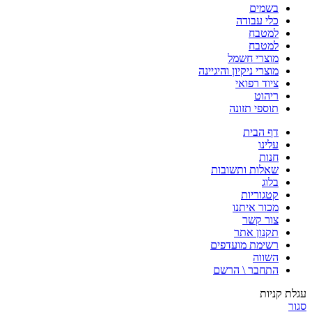
בשמים
כלי עבודה
למטבח
למטבח
מוצרי חשמל
מוצרי ניקיון והיגיינה
ציוד רפואי
ריהוט
תוספי תזונה
דף הבית
עלינו
חנות
שאלות ותשובות
בלוג
קטגוריות
מכור איתנו
צור קשר
תקנון אתר
רשימת מועדפים
השווה
התחבר \ הרשם
עגלת קניות
סגור