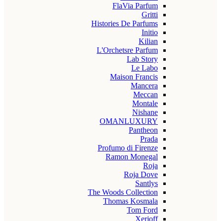
FlaVia Parfum
Gritti
Histories De Parfums
Initio
Kilian
L'Orchetsre Parfum
Lab Story
Le Labo
Maison Francis
Mancera
Meccan
Montale
Nishane
OMANLUXURY
Pantheon
Prada
Profumo di Firenze
Ramon Monegal
Roja
Roja Dove
Santlys
The Woods Collection
Thomas Kosmala
Tom Ford
Xerjoff