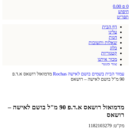
0.00
₪
0
חיפוש
תפריט
דף הבית
עלינו
חנות
שאלות ותשובות
בלוג
קטגוריות
מכור איתנו
צור קשר
תקנון אתר
עמוד הבית
בשמים
בושם לאישה
Rochas
מדמואזל רושאס א.ד.פ
90 מ"ל בושם לאישה – רושאס
מדמואזל רושאס א.ד.פ 90 מ"ל בושם לאישה –
רושאס
מק"ט:
1182103279