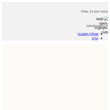
הנשיא ויצמן 13, עפולה
info@zeraf.co.il
שאלות ותשובות
עלינו