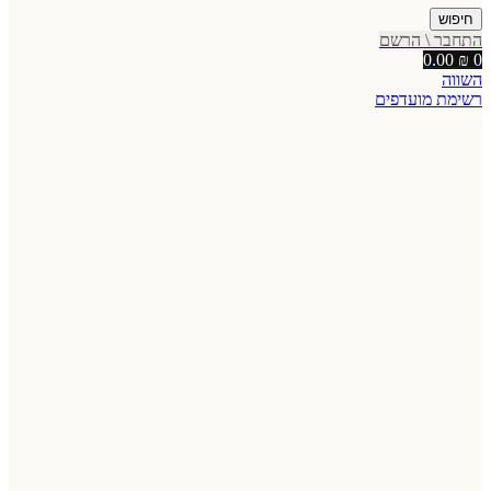
חיפוש
התחבר \ הרשם
0.00
₪
0
השווה
רשימת מועדפים