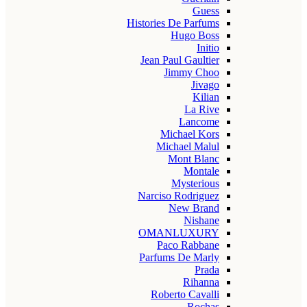
Guess
Histories De Parfums
Hugo Boss
Initio
Jean Paul Gaultier
Jimmy Choo
Jivago
Kilian
La Rive
Lancome
Michael Kors
Michael Malul
Mont Blanc
Montale
Mysterious
Narciso Rodriguez
New Brand
Nishane
OMANLUXURY
Paco Rabbane
Parfums De Marly
Prada
Rihanna
Roberto Cavalli
Rochas