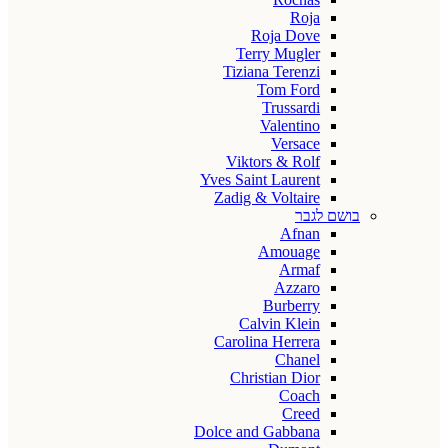
Roja
Roja Dove
Terry Mugler
Tiziana Terenzi
Tom Ford
Trussardi
Valentino
Versace
Viktors & Rolf
Yves Saint Laurent
Zadig & Voltaire
בושם לגבר
Afnan
Amouage
Armaf
Azzaro
Burberry
Calvin Klein
Carolina Herrera
Chanel
Christian Dior
Coach
Creed
Dolce and Gabbana