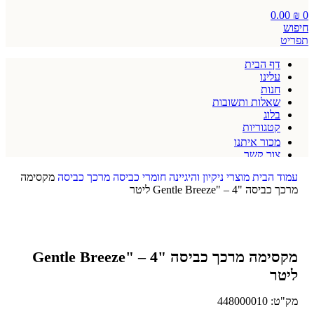
0.00
₪
0
חיפוש
תפריט
דף הבית
עלינו
חנות
שאלות ותשובות
בלוג
קטגוריות
מכור איתנו
צור קשר
תקנון אתר
עמוד הבית
מוצרי ניקיון והיגיינה
חומרי כביסה
מרכך כביסה
מקסימה
מרכך כביסה "Gentle Breeze" – 4 ליטר
מקסימה מרכך כביסה "Gentle Breeze" – 4
ליטר
מק"ט:
448000010