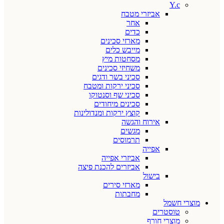
Y.c
אביזרי מטבח
אחר
כדים
מארזי סכינים
מייבש כלים
מסחטות מיץ
משחיזי סכינים
סכיני בשר ודגים
סכיני ירקות ומטבח
סכיני שף וסנטוקו
סכינים מיחודים
קוצץ ירקות ומנדולינות
אירוח והגשה
מגשים
תרמוסים
אפייה
אביזרי אפייה
אביזרים להכנת פיצה
בישול
מארזי סירים
מחבתות
מוצרי חשמל
טוסטרים
מוצרי חורף