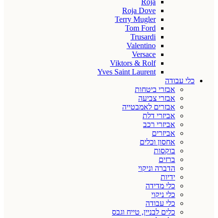
Roja
Roja Dove
Terry Mugler
Tom Ford
Trusardi
Valentino
Versace
Viktors & Rolf
Yves Saint Laurent
כלי עבודה
אבזרי ביטחות
אבזרי צביעה
אבזרים לאמבטייה
אביזרי דלת
אביזרי רכב
אביזרים
אחסון וכלים
בוקסות
ברזים
הדברה וניקוי
ידיות
כלי מדידה
כלי ניקוי
כלי עבודה
כלים לבניין, טייח וגבס