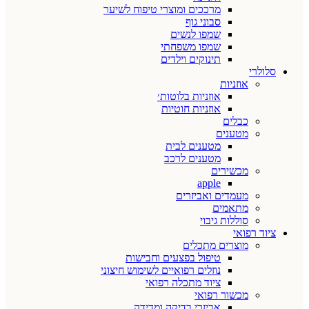
מרככים ומוצרי טיפוח לשיער
סבוני גוף
שמפו לנשים
שמפו משפחתי
תינוקים וילדים
סלולרי
אוזניות
אוזניות בלוטות׳
אוזניות חוטיות
כבלים
מטענים
מטענים לבית
מטענים לרכב
מכשירים
apple
מעמדים ואביזרים
מתאמים
סוללות גיבוי
ציוד רפואי
מוצרים מתכלים
טיפול בפצעים וחבישות
נוזלים רפואיים לשימוש חיצוני
ציוד מתכלה רפואי
מכשור רפואי
אביזרי בדיקה ומדידה