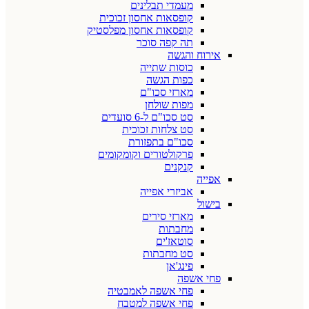
מעמדי תבלינים
קופסאות אחסון זכוכית
קופסאות אחסון מפלסטיק
תה קפה סוכר
אירוח והגשה
כוסות שתייה
כפות הגשה
מארזי סכו"ם
מפות שולחן
סט סכו"ם ל-6 סועדים
סט צלחות זכוכית
סכו"ם בתפזורת
פרקולטורים וקומקומים
קנקנים
אפייה
אביזרי אפייה
בישול
מארזי סירים
מחבתות
סוטאז'ים
סט מחבתות
פינג'אן
פחי אשפה
פחי אשפה לאמבטיה
פחי אשפה למטבח