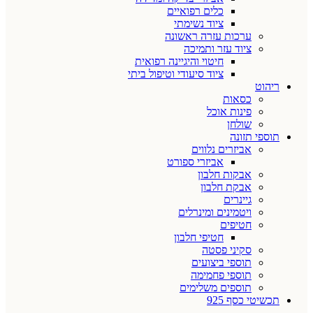
כלים רפואיים
ציוד נשימתי
ערכות עזרה ראשונה
ציוד עזר ותמיכה
חיטוי והיגיינה רפואית
ציוד סיעודי וטיפול ביתי
ריהוט
כסאות
פינות אוכל
שולחן
תוספי תזונה
אביזרים נלווים
אביזרי ספורט
אבקות חלבון
אבקת חלבון
גיינרים
ויטמינים ומינרלים
חטיפים
חטיפי חלבון
סקיני פסטה
תוספי ביצועים
תוספי פחמימה
תוספים משלימים
תכשיטי כסף 925