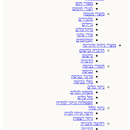
מפזרי חום
תנורי חימום
מוצרי מטבח
בלנדרים
גרילים
מיקרוגלים
סירי טיגון
קומקומים
מוצרי ניקיון והיגיינה
הדברה ובישום
בישום
הדברה
חומרי כביסה
כביסה
מרכך כביסה
נוזלי כביסה
ניקוי כלים
משחה לכלים
נוזל כלים
קפסולות וניקוי למדיח
ניקוי כללי
חיטוי וניקוי לבית
ניקוי רצפות
רחיצה והגנייה
היגיינה