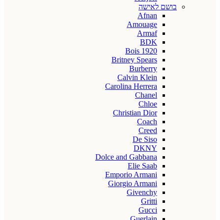
בושם לאישה
Afnan
Amouage
Armaf
BDK
Bois 1920
Britney Spears
Burberry
Calvin Klein
Carolina Herrera
Chanel
Chloe
Christian Dior
Coach
Creed
De Siso
DKNY
Dolce and Gabbana
Elie Saab
Emporio Armani
Giorgio Armani
Givenchy
Gritti
Gucci
Guerlain