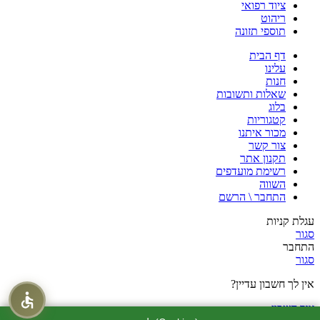
ציוד רפואי
ריהוט
תוספי תזונה
דף הבית
עלינו
חנות
שאלות ותשובות
בלוג
קטגוריות
מכור איתנו
צור קשר
תקנון אתר
רשימת מועדפים
השווה
התחבר \ הרשם
עגלת קניות
סגור
התחבר
סגור
אין לך חשבון עדיין?
צור חשבון