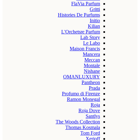
FlaVia Parfum
Gritti
Histories De Parfums
Initio
Kilian
L'Orchetsre Parfum
Lab Story
Le Labo
Maison Francis
Mancera
Meccan
Montale
Nishane
OMANLUXURY
Pantheon
Prada
Profumo di Firenze
Ramon Monegal
Roja
Roja Dove
Santlys
The Woods Collection
Thomas Kosmala
Tom Ford
Xerjoff