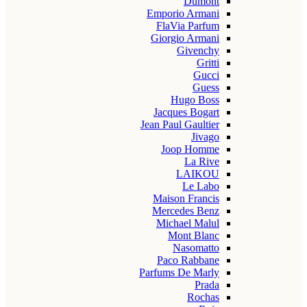
Dumont
Emporio Armani
FlaVia Parfum
Giorgio Armani
Givenchy
Gritti
Gucci
Guess
Hugo Boss
Jacques Bogart
Jean Paul Gaultier
Jivago
Joop Homme
La Rive
LAIKOU
Le Labo
Maison Francis
Mercedes Benz
Michael Malul
Mont Blanc
Nasomatto
Paco Rabbane
Parfums De Marly
Prada
Rochas