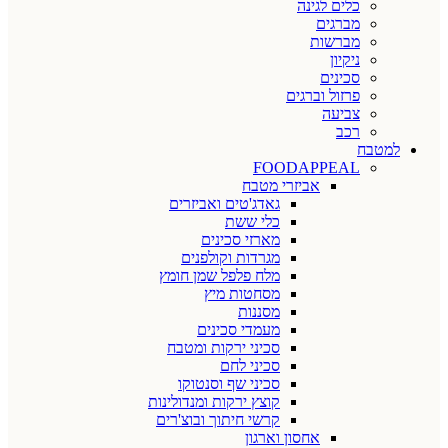
כלים לגינה
מברגים
מברשות
ניקיון
סכינים
פרזול וברגים
צביעה
רכב
למטבח
FOODAPPEAL
אביזרי מטבח
גאדג'טים ואביזרים
כלי ששת
מארזי סכינים
מגרדות וקולפנים
מלח פלפל שמן חומץ
מסחטות מיץ
מסננות
מעמדי סכינים
סכיני ירקות ומטבח
סכיני לחם
סכיני שף וסנטוקו
קוצץ ירקות ומנדולינות
קרשי חיתוך ובוצ'רים
אחסון וארגון