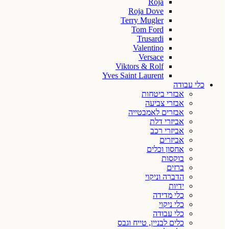
Roja
Roja Dove
Terry Mugler
Tom Ford
Trusardi
Valentino
Versace
Viktors & Rolf
Yves Saint Laurent
כלי עבודה
אבזרי ביטחות
אבזרי צביעה
אבזרים לאמבטייה
אביזרי דלת
אביזרי רכב
אביזרים
אחסון וכלים
בוקסות
ברזים
הדברה וניקוי
ידיות
כלי מדידה
כלי ניקוי
כלי עבודה
כלים לבניין, טייח וגבס