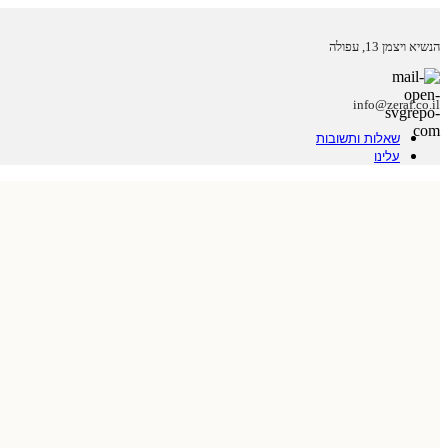
הנשיא ויצמן 13, עפולה
info@zeraf.co.il
שאלות ותשובות
עלינו