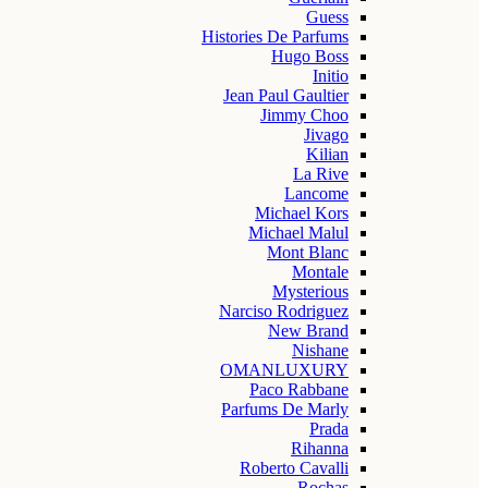
Guess
Histories De Parfums
Hugo Boss
Initio
Jean Paul Gaultier
Jimmy Choo
Jivago
Kilian
La Rive
Lancome
Michael Kors
Michael Malul
Mont Blanc
Montale
Mysterious
Narciso Rodriguez
New Brand
Nishane
OMANLUXURY
Paco Rabbane
Parfums De Marly
Prada
Rihanna
Roberto Cavalli
Rochas