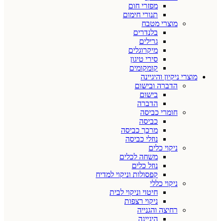
מפזרי חום
תנורי חימום
מוצרי מטבח
בלנדרים
גרילים
מיקרוגלים
סירי טיגון
קומקומים
מוצרי ניקיון והיגיינה
הדברה ובישום
בישום
הדברה
חומרי כביסה
כביסה
מרכך כביסה
נוזלי כביסה
ניקוי כלים
משחה לכלים
נוזל כלים
קפסולות וניקוי למדיח
ניקוי כללי
חיטוי וניקוי לבית
ניקוי רצפות
רחיצה והגנייה
היגיינה