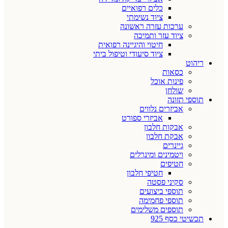
כלים רפואיים
ציוד נשימתי
ערכות עזרה ראשונה
ציוד עזר ותמיכה
חיטוי והיגיינה רפואית
ציוד סיעודי וטיפול ביתי
ריהוט
כסאות
פינות אוכל
שולחן
תוספי תזונה
אביזרים נלווים
אביזרי ספורט
אבקות חלבון
אבקת חלבון
גיינרים
ויטמינים ומינרלים
חטיפים
חטיפי חלבון
סקיני פסטה
תוספי ביצועים
תוספי פחמימה
תוספים משלימים
תכשיטי כסף 925