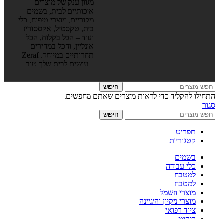
מגוון ענק של מוצרים
איכותיים לבית, בשמים
מקוריים, מוצרי טיפוח, כלי
בית, טקסטיל, אקססוריז
ועוד – הכל בקלות, הכל
אונליין, והכל במחירים
תחרותיים במיוחד. Zeraf
– עושים לבית שלך טוב.
חיפוש
התחילו להקליד כדי לראות מוצרים שאתם מחפשים.
סגור
חיפוש
תפריט
קטגוריות
בשמים
כלי עבודה
למטבח
למטבח
מוצרי חשמל
מוצרי ניקיון והיגיינה
ציוד רפואי
ריהוט