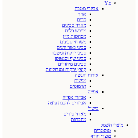
Y.c
אביזרי מטבח
אחר
כדים
מארזי סכינים
מייבש כלים
מסחטות מיץ
משחיזי סכינים
סכיני בשר ודגים
סכיני ירקות ומטבח
סכיני שף וסנטוקו
סכינים מיחודים
קוצץ ירקות ומנדולינות
אירוח והגשה
מגשים
תרמוסים
אפייה
אביזרי אפייה
אביזרים להכנת פיצה
בישול
מארזי סירים
מחבתות
מוצרי חשמל
טוסטרים
מוצרי חורף