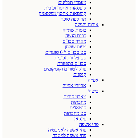
מעמדי תבלינים
קופסאות אחסון זכוכית
קופסאות אחסון מפלסטיק
תה קפה סוכר
אירוח והגשה
כוסות שתייה
כפות הגשה
מארזי סכו"ם
מפות שולחן
סט סכו"ם ל-6 סועדים
סט צלחות זכוכית
סכו"ם בתפזורת
פרקולטורים וקומקומים
קנקנים
אפייה
אביזרי אפייה
בישול
מארזי סירים
מחבתות
סוטאז'ים
סט מחבתות
פינג'אן
פחי אשפה
פחי אשפה לאמבטיה
פחי אשפה למטבח