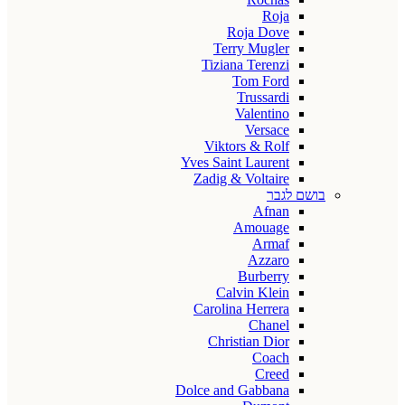
Roja
Roja Dove
Terry Mugler
Tiziana Terenzi
Tom Ford
Trussardi
Valentino
Versace
Viktors & Rolf
Yves Saint Laurent
Zadig & Voltaire
בושם לגבר
Afnan
Amouage
Armaf
Azzaro
Burberry
Calvin Klein
Carolina Herrera
Chanel
Christian Dior
Coach
Creed
Dolce and Gabbana