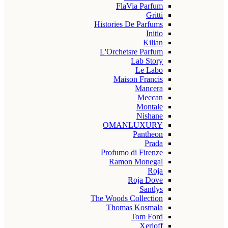
FlaVia Parfum
Gritti
Histories De Parfums
Initio
Kilian
L'Orchetsre Parfum
Lab Story
Le Labo
Maison Francis
Mancera
Meccan
Montale
Nishane
OMANLUXURY
Pantheon
Prada
Profumo di Firenze
Ramon Monegal
Roja
Roja Dove
Santlys
The Woods Collection
Thomas Kosmala
Tom Ford
Xerjoff