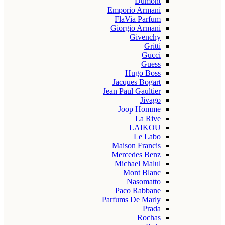
Dumont
Emporio Armani
FlaVia Parfum
Giorgio Armani
Givenchy
Gritti
Gucci
Guess
Hugo Boss
Jacques Bogart
Jean Paul Gaultier
Jivago
Joop Homme
La Rive
LAIKOU
Le Labo
Maison Francis
Mercedes Benz
Michael Malul
Mont Blanc
Nasomatto
Paco Rabbane
Parfums De Marly
Prada
Rochas