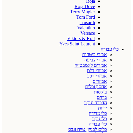
Roja
Roja Dove
Terry Mugler
Tom Ford
Trusardi
Valentino
Versace
Viktors & Rolf
Yves Saint Laurent
כלי עבודה
אבזרי ביטחות
אבזרי צביעה
אבזרים לאמבטייה
אביזרי דלת
אביזרי רכב
אביזרים
אחסון וכלים
בוקסות
ברזים
הדברה וניקוי
ידיות
כלי מדידה
כלי ניקוי
כלי עבודה
כלים לבניין, טייח וגבס