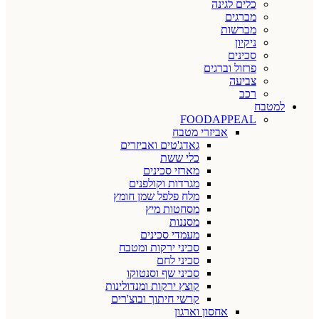
כלים לגינה
מברגים
מברשות
ניקיון
סכינים
פרזול וברגים
צביעה
רכב
למטבח
FOODAPPEAL
אביזרי מטבח
גאדג'טים ואביזרים
כלי ששת
מארזי סכינים
מגרדות וקולפנים
מלח פלפל שמן חומץ
מסחטות מיץ
מסננות
מעמדי סכינים
סכיני ירקות ומטבח
סכיני לחם
סכיני שף וסנטוקו
קוצץ ירקות ומנדולינות
קרשי חיתוך ובוצ'רים
אחסון וארגון