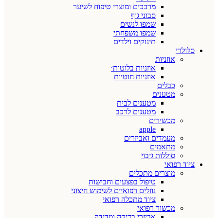
מרככים ומוצרי טיפוח לשיער
סבוני גוף
שמפו לנשים
שמפו משפחתי
תינוקים וילדים
סלולרי
אוזניות
אוזניות בלוטות׳
אוזניות חוטיות
כבלים
מטענים
מטענים לבית
מטענים לרכב
מכשירים
apple
מעמדים ואביזרים
מתאמים
סוללות גיבוי
ציוד רפואי
מוצרים מתכלים
טיפול בפצעים וחבישות
נוזלים רפואיים לשימוש חיצוני
ציוד מתכלה רפואי
מכשור רפואי
אביזרי בדיקה ומדידה