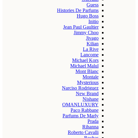
Guess
Histories De Parfums
Hugo Boss
Initio
Jean Paul Gaultier
Jimmy Choo
Jivago
Kilian
La Rive
Lancome
Michael Kors
Michael Malul
Mont Blanc
Montale
Mysterious
Narciso Rodriguez
New Brand
Nishane
OMANLUXURY
Paco Rabbane
Parfums De Marly
Prada
Rihanna
Roberto Cavalli
Rochas