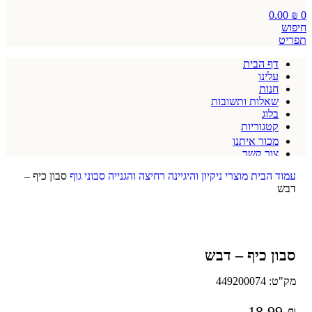
0.00
₪
0
חיפוש
תפריט
דף הבית
עלינו
חנות
שאלות ותשובות
בלוג
קטגוריות
מכור איתנו
צור קשר
תקנון אתר
עמוד הבית
מוצרי ניקיון והיגיינה
רחיצה והגנייה
סבוני גוף
סבון כיף –
דבש
סבון כיף – דבש
מק"ט:
449200074
18.99
₪