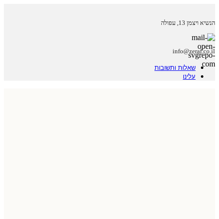
הנשיא ויצמן 13, עפולה
info@zeraf.co.il
שאלות ותשובות
עלינו