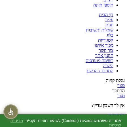
תוספי תזונה
דף הבית
עלינו
חנות
שאלות ותשובות
בלוג
קטגוריות
מכור איתנו
צור קשר
תקנון אתר
רשימת מועדפים
השווה
התחבר \ הרשם
עגלת קניות
סגור
התחבר
סגור
אין לך חשבון עדיין?
צור חשבון
חנות
אתר זה משתמש בעוגיות (Cookies) לשיפור חוויית הקנייה.
מדיניות
פרטיות
מוצרים שאהבתי