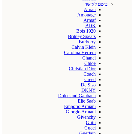
בושם לאישה
Afnan
Amouage
Armaf
BDK
Bois 1920
Britney Spears
Burberry
Calvin Klein
Carolina Herrera
Chanel
Chloe
Christian Dior
Coach
Creed
De Siso
DKNY
Dolce and Gabbana
Elie Saab
Emporio Armani
Giorgio Armani
Givenchy
Gritti
Gucci
Guerlain