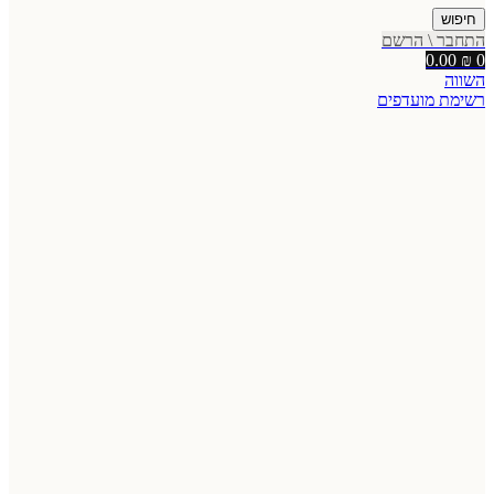
חיפוש
התחבר \ הרשם
0.00
₪
0
השווה
רשימת מועדפים