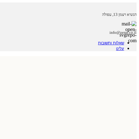
הנשיא ויצמן 13, עפולה
info@zeraf.co.il
שאלות ותשובות
עלינו