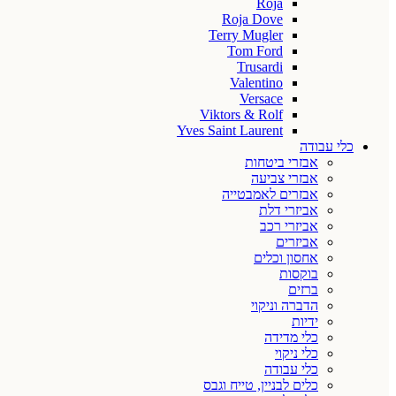
Roja
Roja Dove
Terry Mugler
Tom Ford
Trusardi
Valentino
Versace
Viktors & Rolf
Yves Saint Laurent
כלי עבודה
אבזרי ביטחות
אבזרי צביעה
אבזרים לאמבטייה
אביזרי דלת
אביזרי רכב
אביזרים
אחסון וכלים
בוקסות
ברזים
הדברה וניקוי
ידיות
כלי מדידה
כלי ניקוי
כלי עבודה
כלים לבניין, טייח וגבס