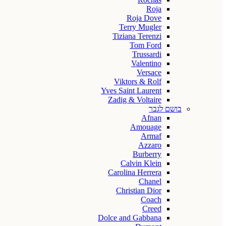
Roja
Roja Dove
Terry Mugler
Tiziana Terenzi
Tom Ford
Trussardi
Valentino
Versace
Viktors & Rolf
Yves Saint Laurent
Zadig & Voltaire
בושם לגבר
Afnan
Amouage
Armaf
Azzaro
Burberry
Calvin Klein
Carolina Herrera
Chanel
Christian Dior
Coach
Creed
Dolce and Gabbana