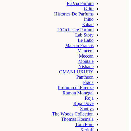
FlaVia Parfum
Gritti
Histories De Parfums
Initio
Kilian
L'Orchetsre Parfum
Lab Story
Le Labo
Maison Francis
Mancera
Meccan
Montale
Nishane
OMANLUXURY
Pantheon
Prada
Profumo di Firenze
Ramon Monegal
Roja
Roja Dove
Santlys
The Woods Collection
Thomas Kosmala
Tom Ford
Xerjoff