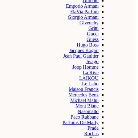
Dumont
Emporio Armani
FlaVia Parfum
Giorgio Armani
Givenchy
Gritti
Gucci
Guess
Hugo Boss
Jacques Bogart
Jean Paul Gaultier
Jivago
Joop Homme
La Rive
LAIKOU
Le Labo
Maison Francis
Mercedes Benz
Michael Malul
Mont Blanc
Nasomatto
Paco Rabbane
Parfums De Marly
Prada
Rochas