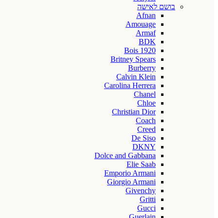
בושם לאישה
Afnan
Amouage
Armaf
BDK
Bois 1920
Britney Spears
Burberry
Calvin Klein
Carolina Herrera
Chanel
Chloe
Christian Dior
Coach
Creed
De Siso
DKNY
Dolce and Gabbana
Elie Saab
Emporio Armani
Giorgio Armani
Givenchy
Gritti
Gucci
Guerlain