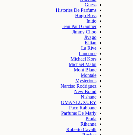
Guess
Histories De Parfums
Hugo Boss
Initio
Jean Paul Gaultier
Jimmy Choo
Jivago
Kilian
La Rive
Lancome
Michael Kors
Michael Malul
Mont Blanc
Montale
Mysterious
Narciso Rodriguez
New Brand
Nishane
OMANLUXURY
Paco Rabbane
Parfums De Marly
Prada
Rihanna
Roberto Cavalli
Rochas