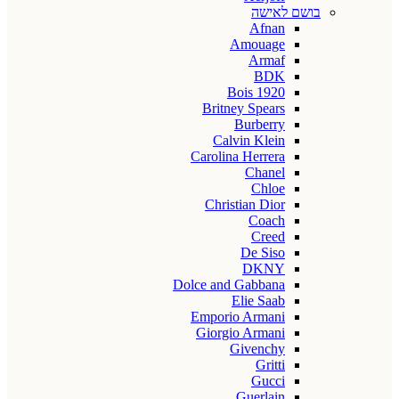
בושם לאישה
Afnan
Amouage
Armaf
BDK
Bois 1920
Britney Spears
Burberry
Calvin Klein
Carolina Herrera
Chanel
Chloe
Christian Dior
Coach
Creed
De Siso
DKNY
Dolce and Gabbana
Elie Saab
Emporio Armani
Giorgio Armani
Givenchy
Gritti
Gucci
Guerlain