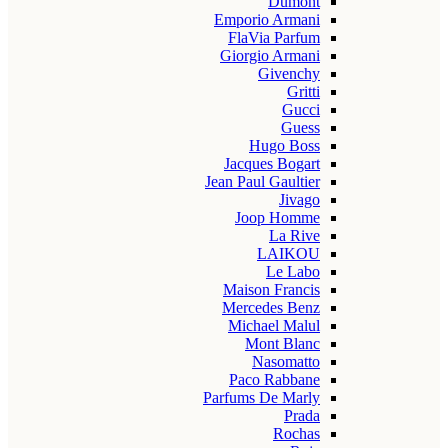
Dumont
Emporio Armani
FlaVia Parfum
Giorgio Armani
Givenchy
Gritti
Gucci
Guess
Hugo Boss
Jacques Bogart
Jean Paul Gaultier
Jivago
Joop Homme
La Rive
LAIKOU
Le Labo
Maison Francis
Mercedes Benz
Michael Malul
Mont Blanc
Nasomatto
Paco Rabbane
Parfums De Marly
Prada
Rochas