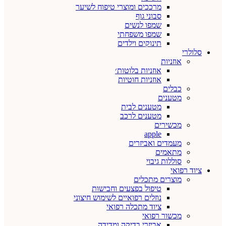
מרככים ומוצרי טיפוח לשיער
סבוני גוף
שמפו לנשים
שמפו משפחתי
תינוקים וילדים
סלולרי
אוזניות
אוזניות בלוטות׳
אוזניות חוטיות
כבלים
מטענים
מטענים לבית
מטענים לרכב
מכשירים
apple
מעמדים ואביזרים
מתאמים
סוללות גיבוי
ציוד רפואי
מוצרים מתכלים
טיפול בפצעים וחבישות
נוזלים רפואיים לשימוש חיצוני
ציוד מתכלה רפואי
מכשור רפואי
אביזרי בדיקה ומדידה