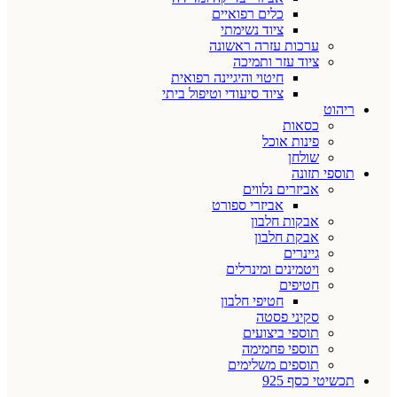
כלים רפואיים
ציוד נשימתי
ערכות עזרה ראשונה
ציוד עזר ותמיכה
חיטוי והיגיינה רפואית
ציוד סיעודי וטיפול ביתי
ריהוט
כסאות
פינות אוכל
שולחן
תוספי תזונה
אביזרים נלווים
אביזרי ספורט
אבקות חלבון
אבקת חלבון
גיינרים
ויטמינים ומינרלים
חטיפים
חטיפי חלבון
סקיני פסטה
תוספי ביצועים
תוספי פחמימה
תוספים משלימים
תכשיטי כסף 925