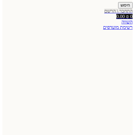
חיפוש
התחבר \ הרשם
0.00
₪
0
השווה
רשימת מועדפים