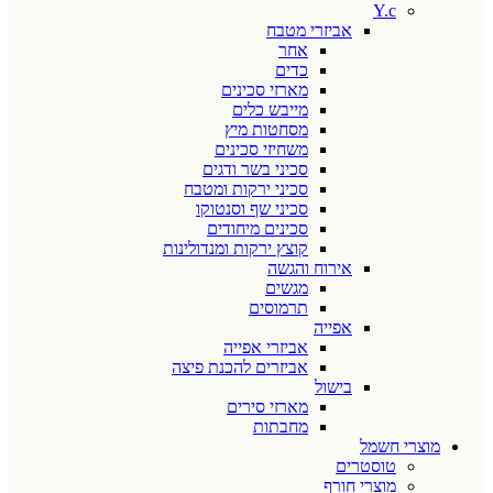
Y.c
אביזרי מטבח
אחר
כדים
מארזי סכינים
מייבש כלים
מסחטות מיץ
משחיזי סכינים
סכיני בשר ודגים
סכיני ירקות ומטבח
סכיני שף וסנטוקו
סכינים מיחודים
קוצץ ירקות ומנדולינות
אירוח והגשה
מגשים
תרמוסים
אפייה
אביזרי אפייה
אביזרים להכנת פיצה
בישול
מארזי סירים
מחבתות
מוצרי חשמל
טוסטרים
מוצרי חורף