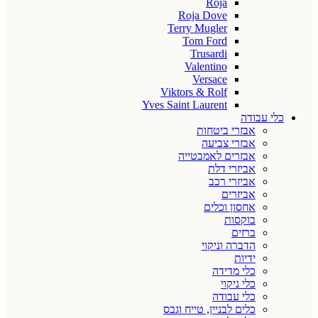
Roja
Roja Dove
Terry Mugler
Tom Ford
Trusardi
Valentino
Versace
Viktors & Rolf
Yves Saint Laurent
כלי עבודה
אבזרי ביטחות
אבזרי צביעה
אבזרים לאמבטייה
אביזרי דלת
אביזרי רכב
אביזרים
אחסון וכלים
בוקסות
ברזים
הדברה וניקוי
ידיות
כלי מדידה
כלי ניקוי
כלי עבודה
כלים לבניין, טייח וגבס