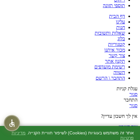
תוספי תזונה
דף הבית
עלינו
חנות
שאלות ותשובות
בלוג
קטגוריות
מכור איתנו
צור קשר
תקנון אתר
רשימת מועדפים
השווה
התחבר \ הרשם
עגלת קניות
סגור
התחבר
סגור
אין לך חשבון עדיין?
צור חשבון
חנות
אתר זה משתמש בעוגיות (Cookies) לשיפור חוויית הקנייה.
מדיניות
פרטיות
מוצרים שאהבתי