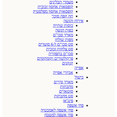
מעמדי תבלינים
קופסאות אחסון זכוכית
קופסאות אחסון מפלסטיק
תה קפה סוכר
אירוח והגשה
כוסות שתייה
כפות הגשה
מארזי סכו"ם
מפות שולחן
סט סכו"ם ל-6 סועדים
סט צלחות זכוכית
סכו"ם בתפזורת
פרקולטורים וקומקומים
קנקנים
אפייה
אביזרי אפייה
בישול
מארזי סירים
מחבתות
סוטאז'ים
סט מחבתות
פינג'אן
פחי אשפה
פחי אשפה לאמבטיה
פחי אשפה למטבח