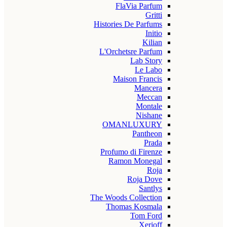
FlaVia Parfum
Gritti
Histories De Parfums
Initio
Kilian
L'Orchetsre Parfum
Lab Story
Le Labo
Maison Francis
Mancera
Meccan
Montale
Nishane
OMANLUXURY
Pantheon
Prada
Profumo di Firenze
Ramon Monegal
Roja
Roja Dove
Santlys
The Woods Collection
Thomas Kosmala
Tom Ford
Xerjoff