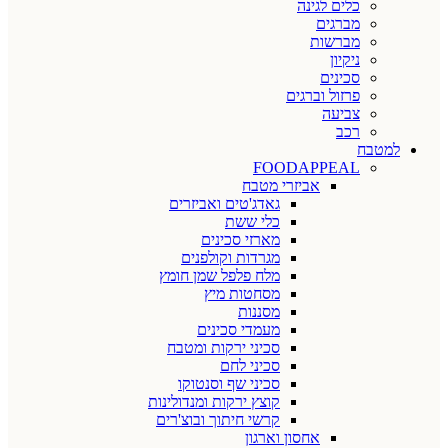
כלים לגינה
מברגים
מברשות
ניקיון
סכינים
פרזול וברגים
צביעה
רכב
למטבח
FOODAPPEAL
אביזרי מטבח
גאדג'טים ואביזרים
כלי ששת
מארזי סכינים
מגרדות וקולפנים
מלח פלפל שמן חומץ
מסחטות מיץ
מסננות
מעמדי סכינים
סכיני ירקות ומטבח
סכיני לחם
סכיני שף וסנטוקו
קוצץ ירקות ומנדולינות
קרשי חיתוך ובוצ'רים
אחסון וארגון