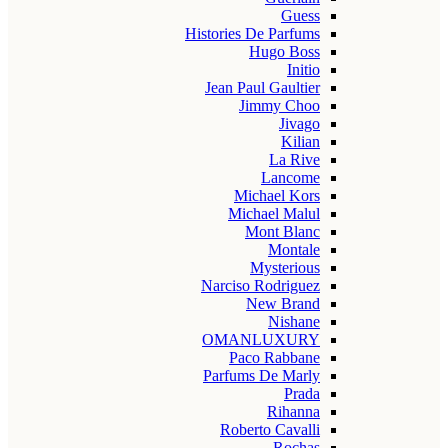
Guess
Histories De Parfums
Hugo Boss
Initio
Jean Paul Gaultier
Jimmy Choo
Jivago
Kilian
La Rive
Lancome
Michael Kors
Michael Malul
Mont Blanc
Montale
Mysterious
Narciso Rodriguez
New Brand
Nishane
OMANLUXURY
Paco Rabbane
Parfums De Marly
Prada
Rihanna
Roberto Cavalli
Rochas