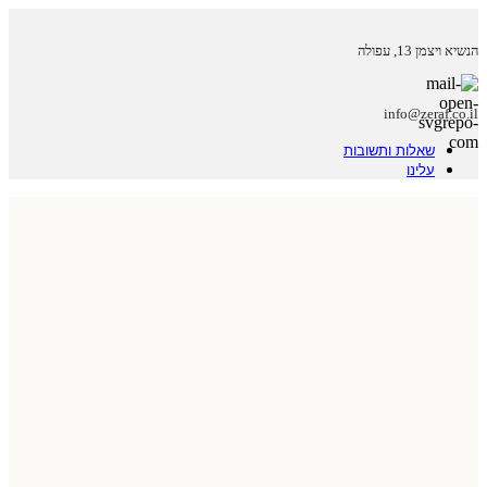
הנשיא ויצמן 13, עפולה
info@zeraf.co.il
שאלות ותשובות
עלינו