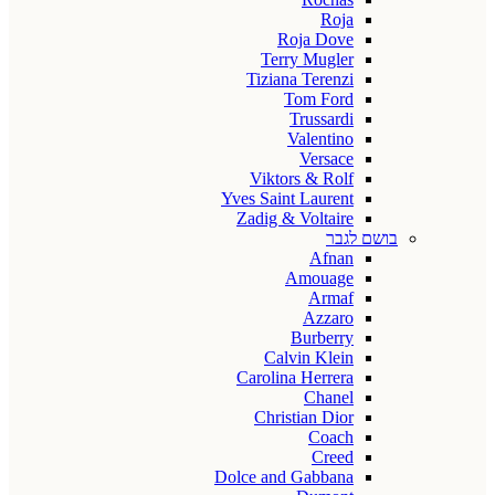
Roja
Roja Dove
Terry Mugler
Tiziana Terenzi
Tom Ford
Trussardi
Valentino
Versace
Viktors & Rolf
Yves Saint Laurent
Zadig & Voltaire
בושם לגבר
Afnan
Amouage
Armaf
Azzaro
Burberry
Calvin Klein
Carolina Herrera
Chanel
Christian Dior
Coach
Creed
Dolce and Gabbana