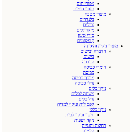
מפזרי חום
תנורי חימום
מוצרי מטבח
בלנדרים
גרילים
מיקרוגלים
סירי טיגון
קומקומים
מוצרי ניקיון והיגיינה
הדברה ובישום
בישום
הדברה
חומרי כביסה
כביסה
מרכך כביסה
נוזלי כביסה
ניקוי כלים
משחה לכלים
נוזל כלים
קפסולות וניקוי למדיח
ניקוי כללי
חיטוי וניקוי לבית
ניקוי רצפות
רחיצה והגנייה
היגיינה