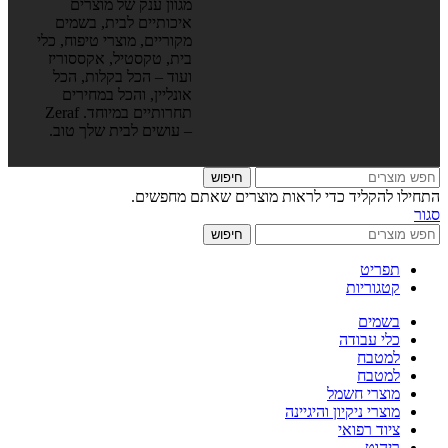
מגוון ענק של מוצרים
איכותיים לבית, בשמים
מקוריים, מוצרי טיפוח, כלי
בית, טקסטיל, אקססוריז
ועוד – הכל בקלות, הכל
אונליין, והכל במחירים
תחרותיים במיוחד. Zeraf
– עושים לבית שלך טוב.
חיפוש
התחילו להקליד כדי לראות מוצרים שאתם מחפשים.
סגור
חיפוש
תפריט
קטגוריות
בשמים
כלי עבודה
למטבח
למטבח
מוצרי חשמל
מוצרי ניקיון והיגיינה
ציוד רפואי
ריהוט