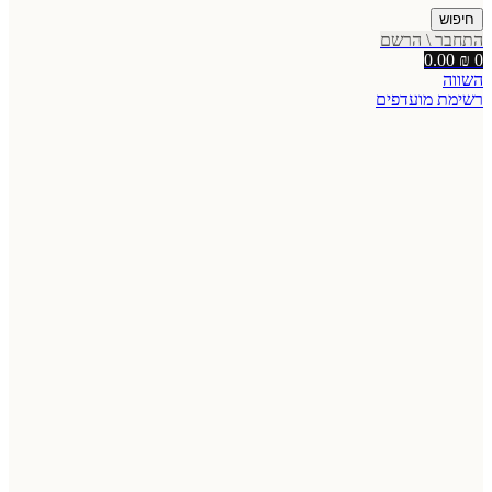
חיפוש
התחבר \ הרשם
0.00
₪
0
השווה
רשימת מועדפים