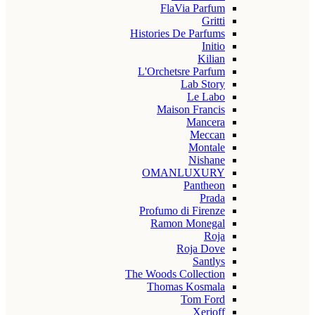
FlaVia Parfum
Gritti
Histories De Parfums
Initio
Kilian
L'Orchetsre Parfum
Lab Story
Le Labo
Maison Francis
Mancera
Meccan
Montale
Nishane
OMANLUXURY
Pantheon
Prada
Profumo di Firenze
Ramon Monegal
Roja
Roja Dove
Santlys
The Woods Collection
Thomas Kosmala
Tom Ford
Xerjoff