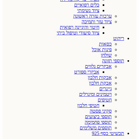
כלים רפואיים
ציוד נשימתי
ערכות עזרה ראשונה
ציוד עזר ותמיכה
חיטוי והיגיינה רפואית
ציוד סיעודי וטיפול ביתי
ריהוט
כסאות
פינות אוכל
שולחן
תוספי תזונה
אביזרים נלווים
אביזרי ספורט
אבקות חלבון
אבקת חלבון
גיינרים
ויטמינים ומינרלים
חטיפים
חטיפי חלבון
סקיני פסטה
תוספי ביצועים
תוספי פחמימה
תוספים משלימים
תכשיטי כסף 925