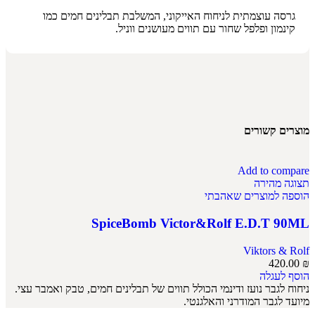
גרסה עוצמתית לניחוח האייקוני, המשלבת תבלינים חמים כמו
קינמון ופלפל שחור עם תווים מעושנים ווניל.
מוצרים קשורים
Add to compare
תצוגה מהירה
הוספה למוצרים שאהבתי
SpiceBomb Victor&Rolf E.D.T 90ML
Viktors & Rolf
420.00
₪
הוסף לעגלה
ניחוח לגבר נועז ודינמי הכולל תווים של תבלינים חמים, טבק ואמבר עצי.
מיועד לגבר המודרני והאלגנטי.