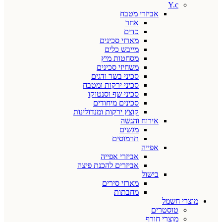
Y.c
אביזרי מטבח
אחר
כדים
מארזי סכינים
מייבש כלים
מסחטות מיץ
משחיזי סכינים
סכיני בשר ודגים
סכיני ירקות ומטבח
סכיני שף וסנטוקו
סכינים מיחודים
קוצץ ירקות ומנדולינות
אירוח והגשה
מגשים
תרמוסים
אפייה
אביזרי אפייה
אביזרים להכנת פיצה
בישול
מארזי סירים
מחבתות
מוצרי חשמל
טוסטרים
מוצרי חורף