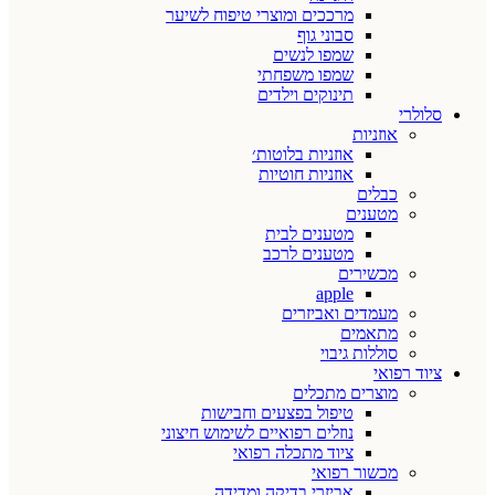
מרככים ומוצרי טיפוח לשיער
סבוני גוף
שמפו לנשים
שמפו משפחתי
תינוקים וילדים
סלולרי
אוזניות
אוזניות בלוטות׳
אוזניות חוטיות
כבלים
מטענים
מטענים לבית
מטענים לרכב
מכשירים
apple
מעמדים ואביזרים
מתאמים
סוללות גיבוי
ציוד רפואי
מוצרים מתכלים
טיפול בפצעים וחבישות
נוזלים רפואיים לשימוש חיצוני
ציוד מתכלה רפואי
מכשור רפואי
אביזרי בדיקה ומדידה