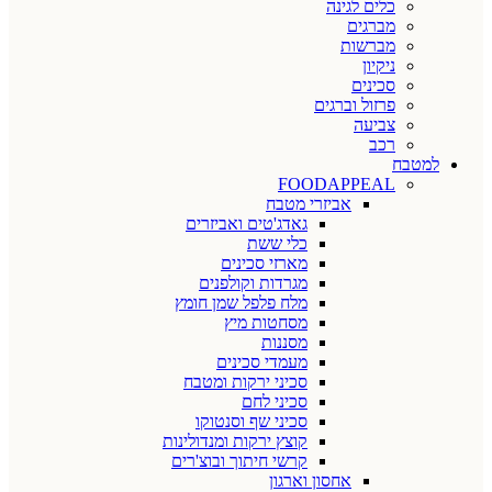
כלים לגינה
מברגים
מברשות
ניקיון
סכינים
פרזול וברגים
צביעה
רכב
למטבח
FOODAPPEAL
אביזרי מטבח
גאדג'טים ואביזרים
כלי ששת
מארזי סכינים
מגרדות וקולפנים
מלח פלפל שמן חומץ
מסחטות מיץ
מסננות
מעמדי סכינים
סכיני ירקות ומטבח
סכיני לחם
סכיני שף וסנטוקו
קוצץ ירקות ומנדולינות
קרשי חיתוך ובוצ'רים
אחסון וארגון