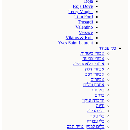
Roja
Roja Dove
Terry Mugler
Tom Ford
Trusardi
Valentino
Versace
Viktors & Rolf
Yves Saint Laurent
כלי עבודה
אבזרי ביטחות
אבזרי צביעה
אבזרים לאמבטייה
אביזרי דלת
אביזרי רכב
אביזרים
אחסון וכלים
בוקסות
ברזים
הדברה וניקוי
ידיות
כלי מדידה
כלי ניקוי
כלי עבודה
כלים לבניין, טייח וגבס