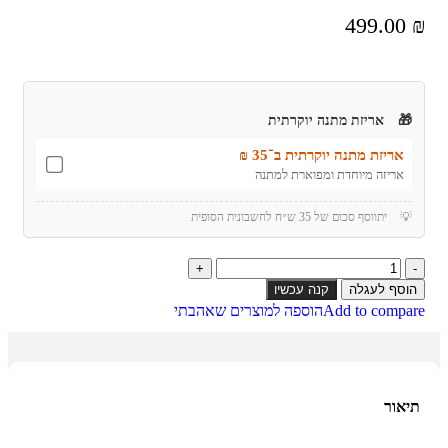
499.00
₪
🎁
אריזת מתנה יוקרתית
אריזת מתנה יוקרתית ב־35 ₪
אריזה מיוחדת ומפוארת למתנה
💡
יתווסף סכום של 35 ש״ח לחשבונית הסופית
הוסף לעגלה
קנה עכשיו
Add to compare
הוספה למוצרים שאהבתי
תיאור