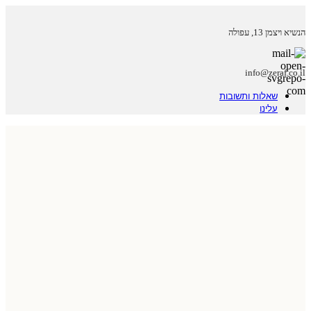
הנשיא ויצמן 13, עפולה
info@zeraf.co.il
שאלות ותשובות
עלינו