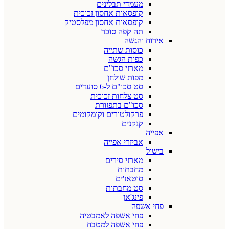
מעמדי תבלינים
קופסאות אחסון זכוכית
קופסאות אחסון מפלסטיק
תה קפה סוכר
אירוח והגשה
כוסות שתייה
כפות הגשה
מארזי סכו"ם
מפות שולחן
סט סכו"ם ל-6 סועדים
סט צלחות זכוכית
סכו"ם בתפזורת
פרקולטורים וקומקומים
קנקנים
אפייה
אביזרי אפייה
בישול
מארזי סירים
מחבתות
סוטאז'ים
סט מחבתות
פינג'אן
פחי אשפה
פחי אשפה לאמבטיה
פחי אשפה למטבח