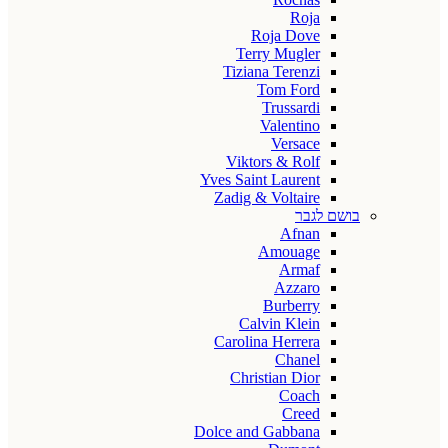
Roja
Roja Dove
Terry Mugler
Tiziana Terenzi
Tom Ford
Trussardi
Valentino
Versace
Viktors & Rolf
Yves Saint Laurent
Zadig & Voltaire
בושם לגבר
Afnan
Amouage
Armaf
Azzaro
Burberry
Calvin Klein
Carolina Herrera
Chanel
Christian Dior
Coach
Creed
Dolce and Gabbana