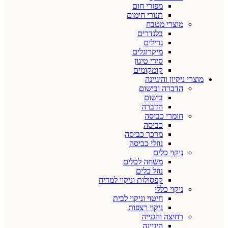
מפזרי חום
תנורי חימום
מוצרי מטבח
בלנדרים
גרילים
מיקרוגלים
סירי טיגון
קומקומים
מוצרי ניקיון והיגיינה
הדברה ובישום
בישום
הדברה
חומרי כביסה
כביסה
מרכך כביסה
נוזלי כביסה
ניקוי כלים
משחה לכלים
נוזל כלים
קפסולות וניקוי למדיח
ניקוי כללי
חיטוי וניקוי לבית
ניקוי רצפות
רחיצה והגנייה
היגיינה