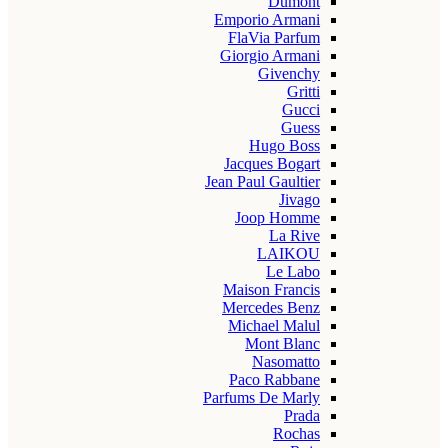
Dumont
Emporio Armani
FlaVia Parfum
Giorgio Armani
Givenchy
Gritti
Gucci
Guess
Hugo Boss
Jacques Bogart
Jean Paul Gaultier
Jivago
Joop Homme
La Rive
LAIKOU
Le Labo
Maison Francis
Mercedes Benz
Michael Malul
Mont Blanc
Nasomatto
Paco Rabbane
Parfums De Marly
Prada
Rochas