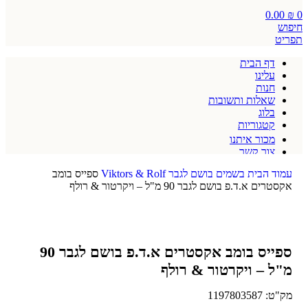
0.00
₪
0
חיפוש
תפריט
דף הבית
עלינו
חנות
שאלות ותשובות
בלוג
קטגוריות
מכור איתנו
צור קשר
תקנון אתר
עמוד הבית
בשמים
בושם לגבר
Viktors & Rolf
ספייס בומב
אקסטרים א.ד.פ בושם לגבר 90 מ"ל – ויקרטור & רולף
ספייס בומב אקסטרים א.ד.פ בושם לגבר 90
מ"ל – ויקרטור & רולף
מק"ט:
1197803587