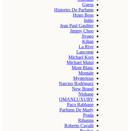
Guess
Histories De Parfums
Hugo Boss
Initio
Jean Paul Gaultier
Jimmy Choo
Jivago
Kilian
La Rive
Lancome
Michael Kors
Michael Malul
Mont Blanc
Montale
Mysterious
Narciso Rodriguez
New Brand
Nishane
OMANLUXURY
Paco Rabbane
Parfums De Marly
Prada
Rihanna
Roberto Cavalli
Rochas