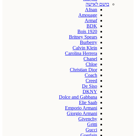
בושם לאישה
Afnan
Amouage
Armaf
BDK
Bois 1920
Britney Spears
Burberry
Calvin Klein
Carolina Herrera
Chanel
Chloe
Christian Dior
Coach
Creed
De Siso
DKNY
Dolce and Gabbana
Elie Saab
Emporio Armani
Giorgio Armani
Givenchy
Gritti
Gucci
Guerlain