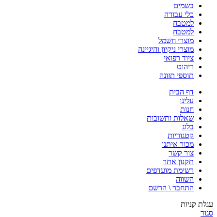
בשמים
כלי עבודה
למטבח
למטבח
מוצרי חשמל
מוצרי ניקיון והיגיינה
ציוד רפואי
ריהוט
תוספי תזונה
דף הבית
עלינו
חנות
שאלות ותשובות
בלוג
קטגוריות
מכור איתנו
צור קשר
תקנון אתר
רשימת מועדפים
השווה
התחבר \ הרשם
עגלת קניות
סגור