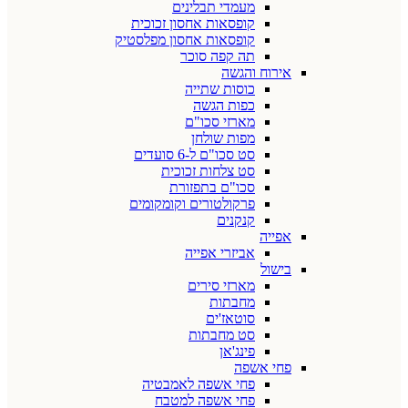
מעמדי תבלינים
קופסאות אחסון זכוכית
קופסאות אחסון מפלסטיק
תה קפה סוכר
אירוח והגשה
כוסות שתייה
כפות הגשה
מארזי סכו"ם
מפות שולחן
סט סכו"ם ל-6 סועדים
סט צלחות זכוכית
סכו"ם בתפזורת
פרקולטורים וקומקומים
קנקנים
אפייה
אביזרי אפייה
בישול
מארזי סירים
מחבתות
סוטאז'ים
סט מחבתות
פינג'אן
פחי אשפה
פחי אשפה לאמבטיה
פחי אשפה למטבח