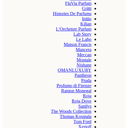
FlaVia Parfum
Gritti
Histories De Parfums
Initio
Kilian
L'Orchetsre Parfum
Lab Story
Le Labo
Maison Francis
Mancera
Meccan
Montale
Nishane
OMANLUXURY
Pantheon
Prada
Profumo di Firenze
Ramon Monegal
Roja
Roja Dove
Santlys
The Woods Collection
Thomas Kosmala
Tom Ford
Xerjoff