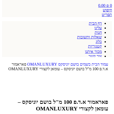
0.00
₪
0
חיפוש
תפריט
דף הבית
עלינו
חנות
שאלות ותשובות
בלוג
קטגוריות
מכור איתנו
צור קשר
תקנון אתר
עמוד הבית
בשמים
בושם יוניסקס
OMANLUXURY
פאראמור
א.ד.פ 100 מ"ל בושם יוניסקס – עומאן לקצורי OMANLUXURY
פאראמור א.ד.פ 100 מ"ל בושם יוניסקס –
עומאן לקצורי OMANLUXURY