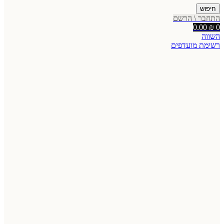
חיפוש
התחבר \ הרשם
0.00
₪
0
השווה
רשימת מועדפים