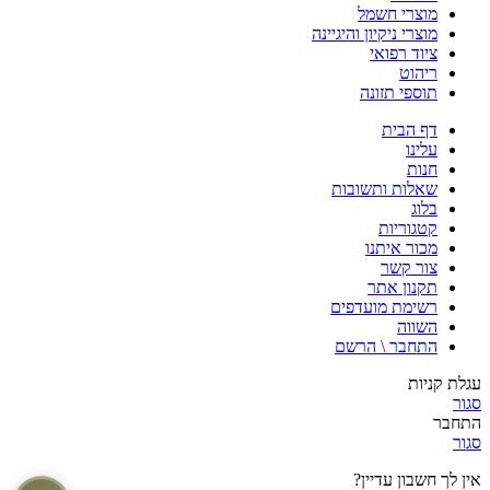
מוצרי חשמל
מוצרי ניקיון והיגיינה
ציוד רפואי
ריהוט
תוספי תזונה
דף הבית
עלינו
חנות
שאלות ותשובות
בלוג
קטגוריות
מכור איתנו
צור קשר
תקנון אתר
רשימת מועדפים
השווה
התחבר \ הרשם
עגלת קניות
סגור
התחבר
סגור
אין לך חשבון עדיין?