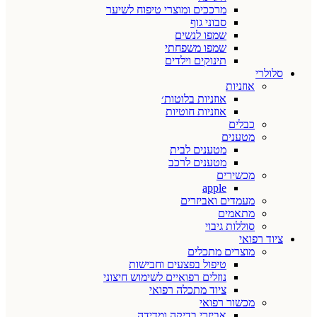
מרככים ומוצרי טיפוח לשיער
סבוני גוף
שמפו לנשים
שמפו משפחתי
תינוקים וילדים
סלולרי
אוזניות
אוזניות בלוטות׳
אוזניות חוטיות
כבלים
מטענים
מטענים לבית
מטענים לרכב
מכשירים
apple
מעמדים ואביזרים
מתאמים
סוללות גיבוי
ציוד רפואי
מוצרים מתכלים
טיפול בפצעים וחבישות
נוזלים רפואיים לשימוש חיצוני
ציוד מתכלה רפואי
מכשור רפואי
אביזרי בדיקה ומדידה