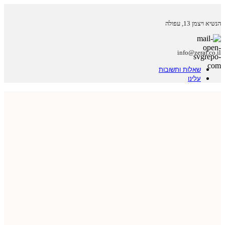
הנשיא ויצמן 13, עפולה
info@zeraf.co.il
שאלות ותשובות
עלינו