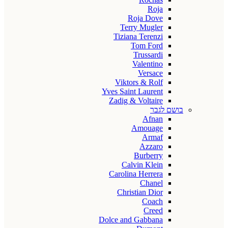
Roja
Roja Dove
Terry Mugler
Tiziana Terenzi
Tom Ford
Trussardi
Valentino
Versace
Viktors & Rolf
Yves Saint Laurent
Zadig & Voltaire
בושם לגבר
Afnan
Amouage
Armaf
Azzaro
Burberry
Calvin Klein
Carolina Herrera
Chanel
Christian Dior
Coach
Creed
Dolce and Gabbana