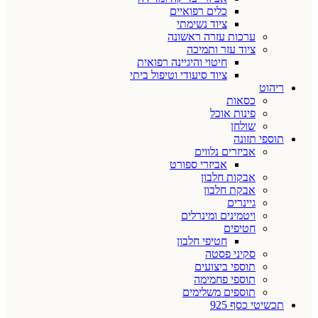
כלים רפואיים
ציוד נשימתי
ערכות עזרה ראשונה
ציוד עזר ותמיכה
חיטוי והיגיינה רפואית
ציוד סיעודי וטיפול ביתי
ריהוט
כסאות
פינות אוכל
שולחן
תוספי תזונה
אביזרים נלווים
אביזרי ספורט
אבקות חלבון
אבקת חלבון
גיינרים
ויטמינים ומינרלים
חטיפים
חטיפי חלבון
סקיני פסטה
תוספי ביצועים
תוספי פחמימה
תוספים משלימים
תכשיטי כסף 925