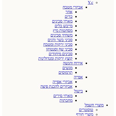
Y.c
אביזרי מטבח
אחר
כדים
מארזי סכינים
מייבש כלים
מסחטות מיץ
משחיזי סכינים
סכיני בשר ודגים
סכיני ירקות ומטבח
סכיני שף וסנטוקו
סכינים מיחודים
קוצץ ירקות ומנדולינות
אירוח והגשה
מגשים
תרמוסים
אפייה
אביזרי אפייה
אביזרים להכנת פיצה
בישול
מארזי סירים
מחבתות
מוצרי חשמל
טוסטרים
מוצרי חורף