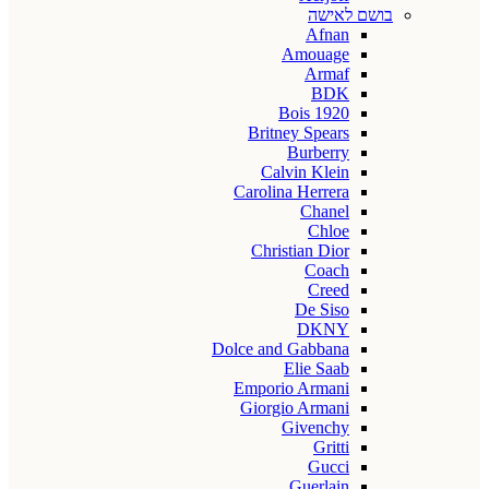
בושם לאישה
Afnan
Amouage
Armaf
BDK
Bois 1920
Britney Spears
Burberry
Calvin Klein
Carolina Herrera
Chanel
Chloe
Christian Dior
Coach
Creed
De Siso
DKNY
Dolce and Gabbana
Elie Saab
Emporio Armani
Giorgio Armani
Givenchy
Gritti
Gucci
Guerlain