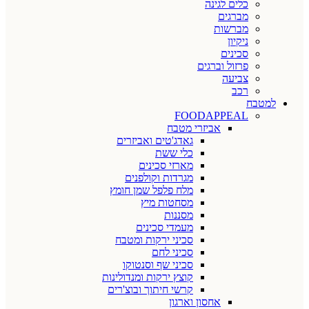
כלים לגינה
מברגים
מברשות
ניקיון
סכינים
פרזול וברגים
צביעה
רכב
למטבח
FOODAPPEAL
אביזרי מטבח
גאדג'טים ואביזרים
כלי ששת
מארזי סכינים
מגרדות וקולפנים
מלח פלפל שמן חומץ
מסחטות מיץ
מסננות
מעמדי סכינים
סכיני ירקות ומטבח
סכיני לחם
סכיני שף וסנטוקו
קוצץ ירקות ומנדולינות
קרשי חיתוך ובוצ'רים
אחסון וארגון