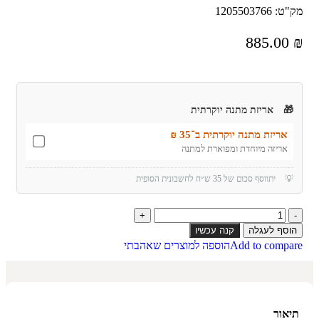
מק"ט:
1205503766
885.00
₪
🎁
אריזת מתנה יוקרתית
אריזת מתנה יוקרתית ב־35 ₪
אריזה מיוחדת ומפוארת למתנה
💡
יתווסף סכום של 35 ש״ח לחשבונית הסופית
הוסף לעגלה
קנה עכשיו
Add to compare
הוספה למוצרים שאהבתי
תיאור