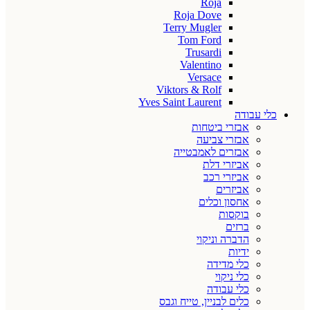
Roja
Roja Dove
Terry Mugler
Tom Ford
Trusardi
Valentino
Versace
Viktors & Rolf
Yves Saint Laurent
כלי עבודה
אבזרי ביטחות
אבזרי צביעה
אבזרים לאמבטייה
אביזרי דלת
אביזרי רכב
אביזרים
אחסון וכלים
בוקסות
ברזים
הדברה וניקוי
ידיות
כלי מדידה
כלי ניקוי
כלי עבודה
כלים לבניין, טייח וגבס