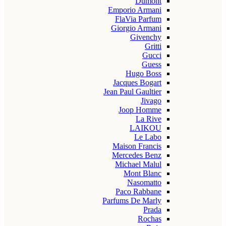
Dumont
Emporio Armani
FlaVia Parfum
Giorgio Armani
Givenchy
Gritti
Gucci
Guess
Hugo Boss
Jacques Bogart
Jean Paul Gaultier
Jivago
Joop Homme
La Rive
LAIKOU
Le Labo
Maison Francis
Mercedes Benz
Michael Malul
Mont Blanc
Nasomatto
Paco Rabbane
Parfums De Marly
Prada
Rochas