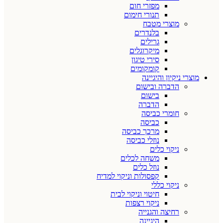
מפזרי חום
תנורי חימום
מוצרי מטבח
בלנדרים
גרילים
מיקרוגלים
סירי טיגון
קומקומים
מוצרי ניקיון והיגיינה
הדברה ובישום
בישום
הדברה
חומרי כביסה
כביסה
מרכך כביסה
נוזלי כביסה
ניקוי כלים
משחה לכלים
נוזל כלים
קפסולות וניקוי למדיח
ניקוי כללי
חיטוי וניקוי לבית
ניקוי רצפות
רחיצה והגנייה
היגיינה