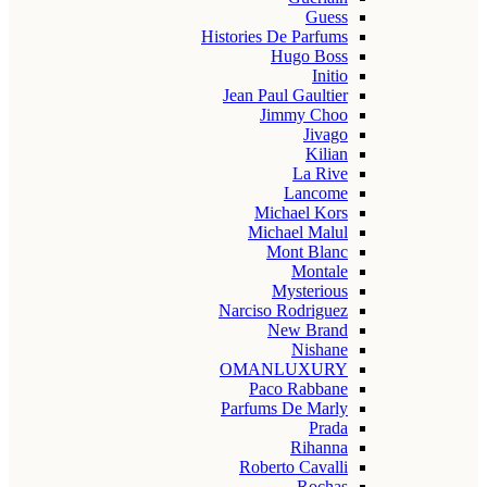
Guess
Histories De Parfums
Hugo Boss
Initio
Jean Paul Gaultier
Jimmy Choo
Jivago
Kilian
La Rive
Lancome
Michael Kors
Michael Malul
Mont Blanc
Montale
Mysterious
Narciso Rodriguez
New Brand
Nishane
OMANLUXURY
Paco Rabbane
Parfums De Marly
Prada
Rihanna
Roberto Cavalli
Rochas