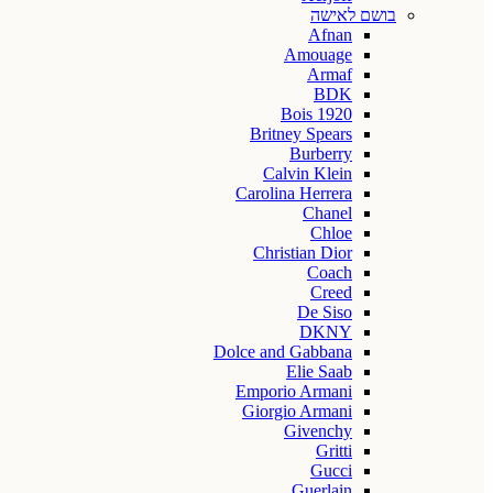
בושם לאישה
Afnan
Amouage
Armaf
BDK
Bois 1920
Britney Spears
Burberry
Calvin Klein
Carolina Herrera
Chanel
Chloe
Christian Dior
Coach
Creed
De Siso
DKNY
Dolce and Gabbana
Elie Saab
Emporio Armani
Giorgio Armani
Givenchy
Gritti
Gucci
Guerlain