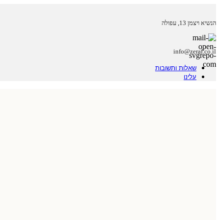
הנשיא ויצמן 13, עפולה
info@zeraf.co.il
שאלות ותשובות
עלינו