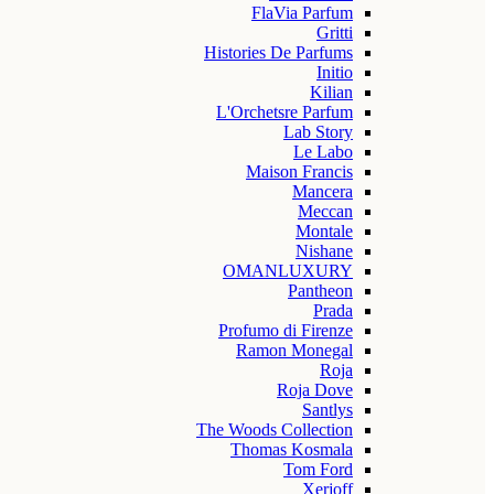
FlaVia Parfum
Gritti
Histories De Parfums
Initio
Kilian
L'Orchetsre Parfum
Lab Story
Le Labo
Maison Francis
Mancera
Meccan
Montale
Nishane
OMANLUXURY
Pantheon
Prada
Profumo di Firenze
Ramon Monegal
Roja
Roja Dove
Santlys
The Woods Collection
Thomas Kosmala
Tom Ford
Xerjoff