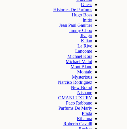
Guess
Histories De Parfums
Hugo Boss
Initio
Jean Paul Gaultier
Jimmy Choo
Jivago
Kilian
La Rive
Lancome
Michael Kors
Michael Malul
Mont Blanc
Montale
Mysterious
Narciso Rodriguez
New Brand
Nishane
OMANLUXURY
Paco Rabbane
Parfums De Marly
Prada
Rihanna
Roberto Cavalli
Rochas