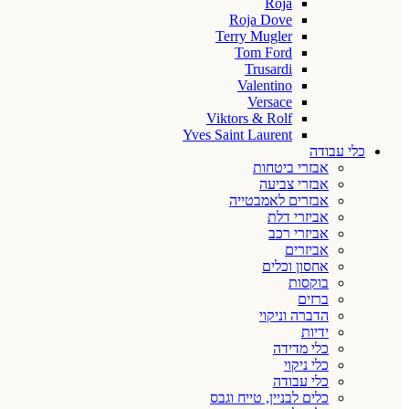
Roja
Roja Dove
Terry Mugler
Tom Ford
Trusardi
Valentino
Versace
Viktors & Rolf
Yves Saint Laurent
כלי עבודה
אבזרי ביטחות
אבזרי צביעה
אבזרים לאמבטייה
אביזרי דלת
אביזרי רכב
אביזרים
אחסון וכלים
בוקסות
ברזים
הדברה וניקוי
ידיות
כלי מדידה
כלי ניקוי
כלי עבודה
כלים לבניין, טייח וגבס