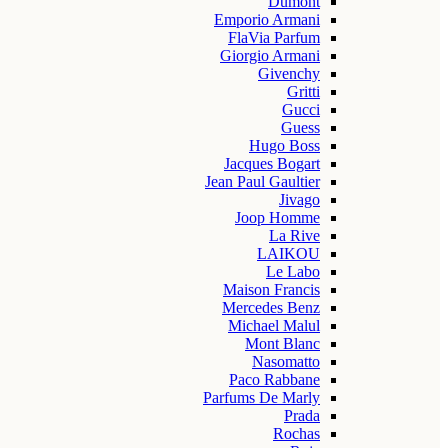
Dumont
Emporio Armani
FlaVia Parfum
Giorgio Armani
Givenchy
Gritti
Gucci
Guess
Hugo Boss
Jacques Bogart
Jean Paul Gaultier
Jivago
Joop Homme
La Rive
LAIKOU
Le Labo
Maison Francis
Mercedes Benz
Michael Malul
Mont Blanc
Nasomatto
Paco Rabbane
Parfums De Marly
Prada
Rochas