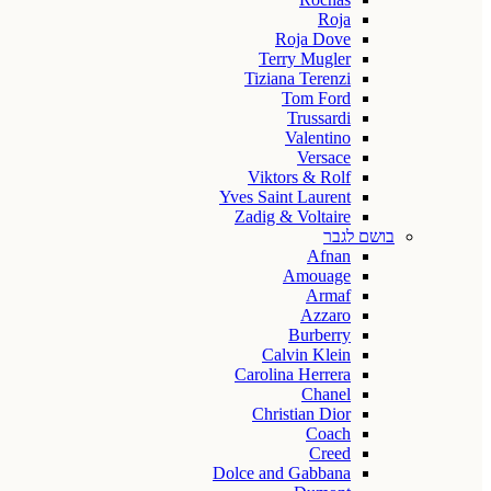
Roja
Roja Dove
Terry Mugler
Tiziana Terenzi
Tom Ford
Trussardi
Valentino
Versace
Viktors & Rolf
Yves Saint Laurent
Zadig & Voltaire
בושם לגבר
Afnan
Amouage
Armaf
Azzaro
Burberry
Calvin Klein
Carolina Herrera
Chanel
Christian Dior
Coach
Creed
Dolce and Gabbana