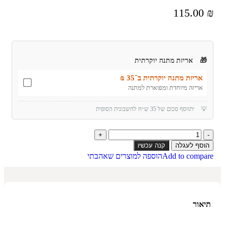
115.00
₪
🎁
אריזת מתנה יוקרתית
אריזת מתנה יוקרתית ב־35 ₪
אריזה מיוחדת ומפוארת למתנה
💡
יתווסף סכום של 35 ש״ח לחשבונית הסופית
הוסף לעגלה
קנה עכשיו
Add to compare
הוספה למוצרים שאהבתי
תיאור