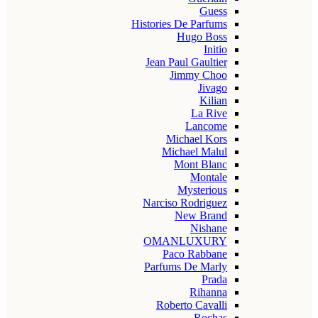
Guess
Histories De Parfums
Hugo Boss
Initio
Jean Paul Gaultier
Jimmy Choo
Jivago
Kilian
La Rive
Lancome
Michael Kors
Michael Malul
Mont Blanc
Montale
Mysterious
Narciso Rodriguez
New Brand
Nishane
OMANLUXURY
Paco Rabbane
Parfums De Marly
Prada
Rihanna
Roberto Cavalli
Rochas