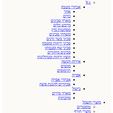
Y.c
אביזרי מטבח
אחר
כדים
מארזי סכינים
מייבש כלים
מסחטות מיץ
משחיזי סכינים
סכיני בשר ודגים
סכיני ירקות ומטבח
סכיני שף וסנטוקו
סכינים מיחודים
קוצץ ירקות ומנדולינות
אירוח והגשה
מגשים
תרמוסים
אפייה
אביזרי אפייה
אביזרים להכנת פיצה
בישול
מארזי סירים
מחבתות
מוצרי חשמל
טוסטרים
מוצרי חורף