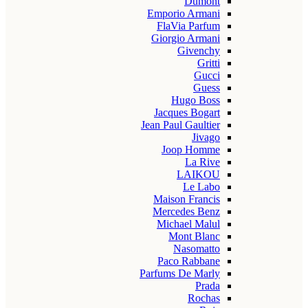
Dumont
Emporio Armani
FlaVia Parfum
Giorgio Armani
Givenchy
Gritti
Gucci
Guess
Hugo Boss
Jacques Bogart
Jean Paul Gaultier
Jivago
Joop Homme
La Rive
LAIKOU
Le Labo
Maison Francis
Mercedes Benz
Michael Malul
Mont Blanc
Nasomatto
Paco Rabbane
Parfums De Marly
Prada
Rochas