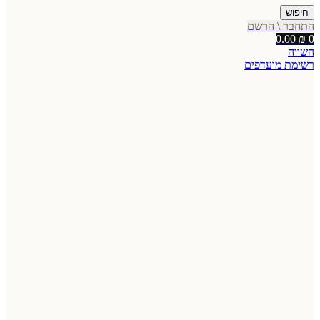
חיפוש
התחבר \ הרשם
0.00
₪
0
השווה
רשימת מועדפים