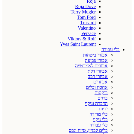
Roja
Roja Dove
Terry Mugler
Tom Ford
Trusardi
Valentino
Versace
Viktors & Rolf
Yves Saint Laurent
כלי עבודה
אבזרי ביטחות
אבזרי צביעה
אבזרים לאמבטייה
אביזרי דלת
אביזרי רכב
אביזרים
אחסון וכלים
בוקסות
ברזים
הדברה וניקוי
ידיות
כלי מדידה
כלי ניקוי
כלי עבודה
כלים לבניין, טייח וגבס