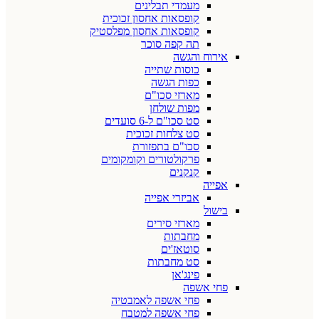
מעמדי תבלינים
קופסאות אחסון זכוכית
קופסאות אחסון מפלסטיק
תה קפה סוכר
אירוח והגשה
כוסות שתייה
כפות הגשה
מארזי סכו"ם
מפות שולחן
סט סכו"ם ל-6 סועדים
סט צלחות זכוכית
סכו"ם בתפזורת
פרקולטורים וקומקומים
קנקנים
אפייה
אביזרי אפייה
בישול
מארזי סירים
מחבתות
סוטאז'ים
סט מחבתות
פינג'אן
פחי אשפה
פחי אשפה לאמבטיה
פחי אשפה למטבח