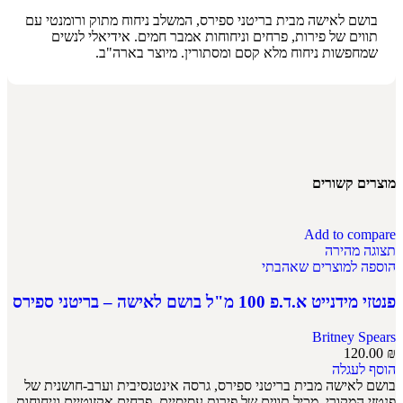
בושם לאישה מבית בריטני ספירס, המשלב ניחוח מתוק ורומנטי עם
תווים של פירות, פרחים וניחוחות אמבר חמים. אידיאלי לנשים
שמחפשות ניחוח מלא קסם ומסתורין. מיוצר בארה"ב.
מוצרים קשורים
Add to compare
תצוגה מהירה
הוספה למוצרים שאהבתי
פנטזי מידנייט א.ד.פ 100 מ"ל בושם לאישה – בריטני ספירס
Britney Spears
120.00
₪
הוסף לעגלה
בושם לאישה מבית בריטני ספירס, גרסה אינטנסיבית וערב-חושנית של
פנטזי המקורי. מכיל תווים של פירות עסיסיים, פרחים אקזוטיים וניחוחות