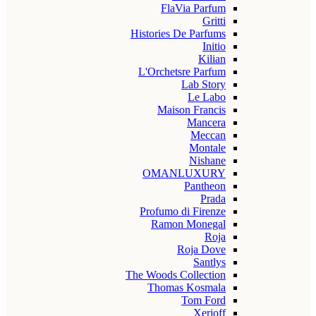
FlaVia Parfum
Gritti
Histories De Parfums
Initio
Kilian
L'Orchetsre Parfum
Lab Story
Le Labo
Maison Francis
Mancera
Meccan
Montale
Nishane
OMANLUXURY
Pantheon
Prada
Profumo di Firenze
Ramon Monegal
Roja
Roja Dove
Santlys
The Woods Collection
Thomas Kosmala
Tom Ford
Xerjoff