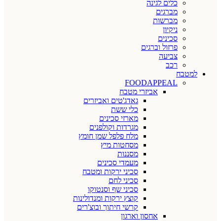
כלים לגינה
מברגים
מברשות
ניקיון
סכינים
פרזול וברגים
צביעה
רכב
למטבח
FOODAPPEAL
אביזרי מטבח
גאדג'טים ואביזרים
כלי ששת
מארזי סכינים
מגרדות וקולפנים
מלח פלפל שמן חומץ
מסחטות מיץ
מסננות
מעמדי סכינים
סכיני ירקות ומטבח
סכיני לחם
סכיני שף וסנטוקו
קוצץ ירקות ומנדולינות
קרשי חיתוך ובוצ'רים
אחסון וארגון