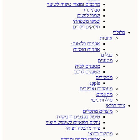
מרככים ומוצרי טיפוח לשיער
סבוני גוף
שמפו לנשים
שמפו משפחתי
תינוקים וילדים
סלולרי
אוזניות
אוזניות בלוטות׳
אוזניות חוטיות
כבלים
מטענים
מטענים לבית
מטענים לרכב
מכשירים
apple
מעמדים ואביזרים
מתאמים
סוללות גיבוי
ציוד רפואי
מוצרים מתכלים
טיפול בפצעים וחבישות
נוזלים רפואיים לשימוש חיצוני
ציוד מתכלה רפואי
מכשור רפואי
אביזרי בדיקה ומדידה