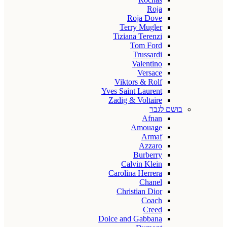
Roja
Roja Dove
Terry Mugler
Tiziana Terenzi
Tom Ford
Trussardi
Valentino
Versace
Viktors & Rolf
Yves Saint Laurent
Zadig & Voltaire
בושם לגבר
Afnan
Amouage
Armaf
Azzaro
Burberry
Calvin Klein
Carolina Herrera
Chanel
Christian Dior
Coach
Creed
Dolce and Gabbana