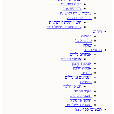
כלים רפואיים
ציוד נשימתי
ערכות עזרה ראשונה
ציוד עזר ותמיכה
חיטוי והיגיינה רפואית
ציוד סיעודי וטיפול ביתי
ריהוט
כסאות
פינות אוכל
שולחן
תוספי תזונה
אביזרים נלווים
אביזרי ספורט
אבקות חלבון
אבקת חלבון
גיינרים
ויטמינים ומינרלים
חטיפים
חטיפי חלבון
סקיני פסטה
תוספי ביצועים
תוספי פחמימה
תוספים משלימים
תכשיטי כסף 925