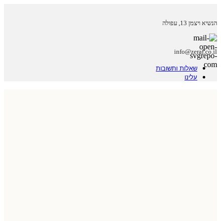
הנשיא ויצמן 13, עפולה
info@zeraf.co.il
שאלות ותשובות
עלינו