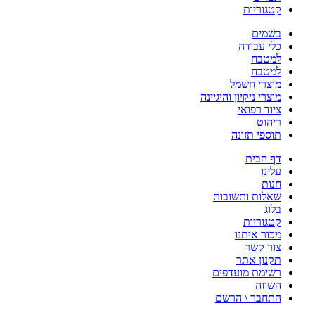
קטגוריות
בשמים
כלי עבודה
למטבח
למטבח
מוצרי חשמל
מוצרי ניקיון והיגיינה
ציוד רפואי
ריהוט
תוספי תזונה
דף הבית
עלינו
חנות
שאלות ותשובות
בלוג
קטגוריות
מכור איתנו
צור קשר
תקנון אתר
רשימת מועדפים
השווה
התחבר \ הרשם