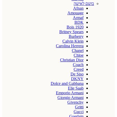
בושם לאישה
Afnan
Amouage
Armaf
BDK
Bois 1920
Britney Spears
Burberry
Calvin Klein
Carolina Herrera
Chanel
Chloe
Christian Dior
Coach
Creed
De Siso
DKNY
Dolce and Gabbana
Elie Saab
Emporio Armani
Giorgio Armani
Givenchy
Gritti
Gucci
Guerlain