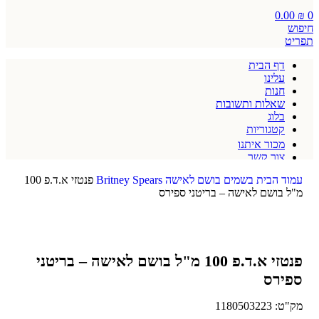
0.00
₪
0
חיפוש
תפריט
דף הבית
עלינו
חנות
שאלות ותשובות
בלוג
קטגוריות
מכור איתנו
צור קשר
תקנון אתר
עמוד הבית
בשמים
בושם לאישה
Britney Spears
פנטזי א.ד.פ 100
מ"ל בושם לאישה – בריטני ספירס
פנטזי א.ד.פ 100 מ"ל בושם לאישה – בריטני
ספירס
מק"ט:
1180503223