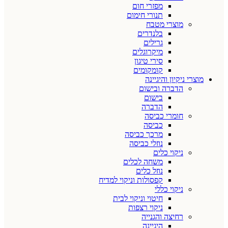
מפזרי חום
תנורי חימום
מוצרי מטבח
בלנדרים
גרילים
מיקרוגלים
סירי טיגון
קומקומים
מוצרי ניקיון והיגיינה
הדברה ובישום
בישום
הדברה
חומרי כביסה
כביסה
מרכך כביסה
נוזלי כביסה
ניקוי כלים
משחה לכלים
נוזל כלים
קפסולות וניקוי למדיח
ניקוי כללי
חיטוי וניקוי לבית
ניקוי רצפות
רחיצה והגנייה
היגיינה