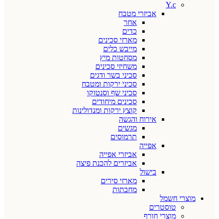
Y.c
אביזרי מטבח
אחר
כדים
מארזי סכינים
מייבש כלים
מסחטות מיץ
משחיזי סכינים
סכיני בשר ודגים
סכיני ירקות ומטבח
סכיני שף וסנטוקו
סכינים מיחודים
קוצץ ירקות ומנדולינות
אירוח והגשה
מגשים
תרמוסים
אפייה
אביזרי אפייה
אביזרים להכנת פיצה
בישול
מארזי סירים
מחבתות
מוצרי חשמל
טוסטרים
מוצרי חורף