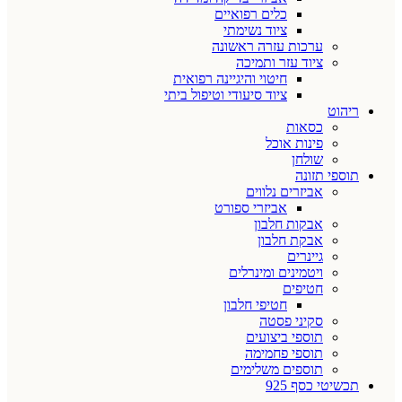
כלים רפואיים
ציוד נשימתי
ערכות עזרה ראשונה
ציוד עזר ותמיכה
חיטוי והיגיינה רפואית
ציוד סיעודי וטיפול ביתי
ריהוט
כסאות
פינות אוכל
שולחן
תוספי תזונה
אביזרים נלווים
אביזרי ספורט
אבקות חלבון
אבקת חלבון
גיינרים
ויטמינים ומינרלים
חטיפים
חטיפי חלבון
סקיני פסטה
תוספי ביצועים
תוספי פחמימה
תוספים משלימים
תכשיטי כסף 925