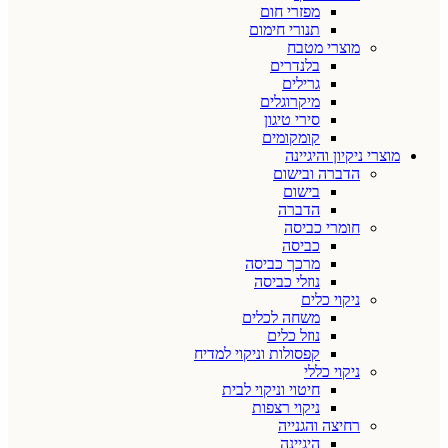
מפזרי חום
תנורי חימום
מוצרי מטבח
בלנדרים
גרילים
מיקרוגלים
סירי טיגון
קומקומים
מוצרי ניקיון והיגיינה
הדברה ובישום
בישום
הדברה
חומרי כביסה
כביסה
מרכך כביסה
נוזלי כביסה
ניקוי כלים
משחה לכלים
נוזל כלים
קפסולות וניקוי למדיח
ניקוי כללי
חיטוי וניקוי לבית
ניקוי רצפות
רחיצה והגנייה
היגיינה