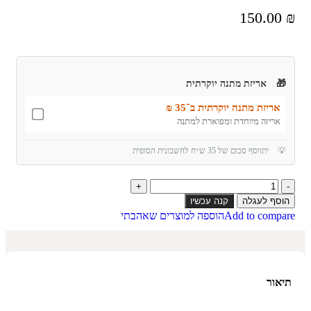
150.00
₪
🎁
אריזת מתנה יוקרתית
אריזת מתנה יוקרתית ב־35 ₪
אריזה מיוחדת ומפוארת למתנה
💡
יתווסף סכום של 35 ש״ח לחשבונית הסופית
הוסף לעגלה
קנה עכשיו
Add to compare
הוספה למוצרים שאהבתי
תיאור