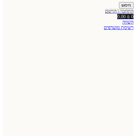
חיפוש
התחבר \ הרשם
0.00
₪
0
השווה
רשימת מועדפים