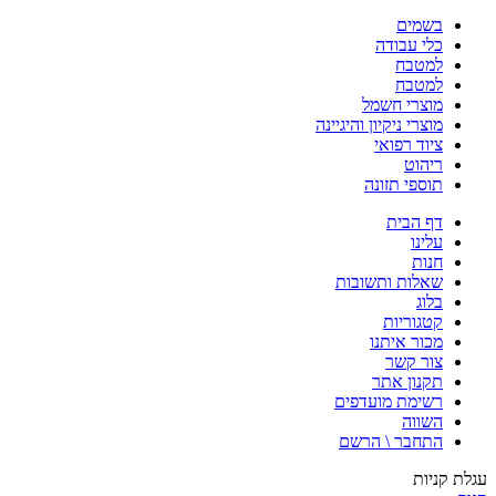
בשמים
כלי עבודה
למטבח
למטבח
מוצרי חשמל
מוצרי ניקיון והיגיינה
ציוד רפואי
ריהוט
תוספי תזונה
דף הבית
עלינו
חנות
שאלות ותשובות
בלוג
קטגוריות
מכור איתנו
צור קשר
תקנון אתר
רשימת מועדפים
השווה
התחבר \ הרשם
עגלת קניות