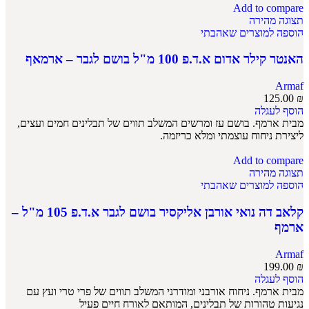
Add to compare
תצוגה מהירה
הוספה למוצרים שאהבתי
האנטר קילר אדום א.ד.פ 100 מ"ל בושם לגבר – ארמאף
Armaf
125.00
₪
הוסף לעגלה
מבית ארמף. בושם עז ומרשים המשלב תווים של תבלינים חמים ועצים,
ליצירת ניחוח עוצמתי ומלא כריזמה.
Add to compare
תצוגה מהירה
הוספה למוצרים שאהבתי
קלאב דה נואי אורבן אליקסיר בושם לגבר א.ד.פ 105 מ"ל –
ארמף
Armaf
199.00
₪
הוסף לעגלה
מבית ארמף. ניחוח אורבני ומודרני המשלב תווים של פרי טרי ועץ עם
נגיעות טהורות של תבלינים, המותאם לאורח חיים פעיל