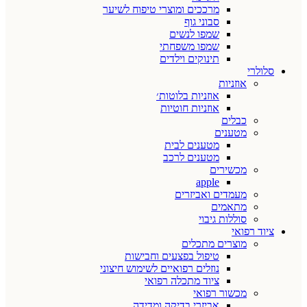
מרככים ומוצרי טיפוח לשיער
סבוני גוף
שמפו לנשים
שמפו משפחתי
תינוקים וילדים
סלולרי
אוזניות
אוזניות בלוטות׳
אוזניות חוטיות
כבלים
מטענים
מטענים לבית
מטענים לרכב
מכשירים
apple
מעמדים ואביזרים
מתאמים
סוללות גיבוי
ציוד רפואי
מוצרים מתכלים
טיפול בפצעים וחבישות
נוזלים רפואיים לשימוש חיצוני
ציוד מתכלה רפואי
מכשור רפואי
אביזרי בדיקה ומדידה