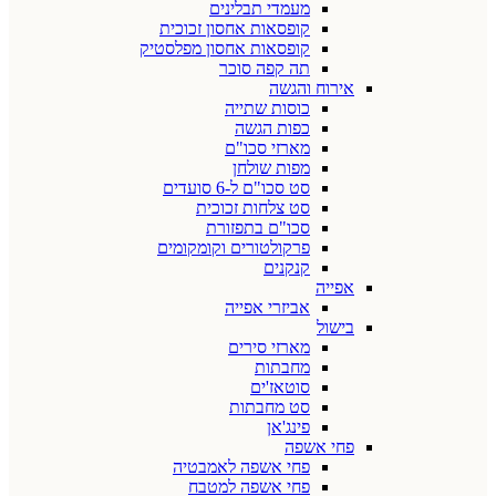
מעמדי תבלינים
קופסאות אחסון זכוכית
קופסאות אחסון מפלסטיק
תה קפה סוכר
אירוח והגשה
כוסות שתייה
כפות הגשה
מארזי סכו"ם
מפות שולחן
סט סכו"ם ל-6 סועדים
סט צלחות זכוכית
סכו"ם בתפזורת
פרקולטורים וקומקומים
קנקנים
אפייה
אביזרי אפייה
בישול
מארזי סירים
מחבתות
סוטאז'ים
סט מחבתות
פינג'אן
פחי אשפה
פחי אשפה לאמבטיה
פחי אשפה למטבח