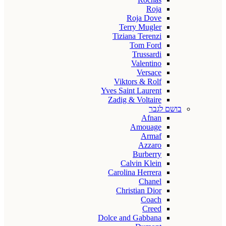
Roja
Roja Dove
Terry Mugler
Tiziana Terenzi
Tom Ford
Trussardi
Valentino
Versace
Viktors & Rolf
Yves Saint Laurent
Zadig & Voltaire
בושם לגבר
Afnan
Amouage
Armaf
Azzaro
Burberry
Calvin Klein
Carolina Herrera
Chanel
Christian Dior
Coach
Creed
Dolce and Gabbana