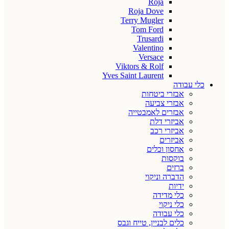
Roja
Roja Dove
Terry Mugler
Tom Ford
Trusardi
Valentino
Versace
Viktors & Rolf
Yves Saint Laurent
כלי עבודה
אבזרי ביטחות
אבזרי צביעה
אבזרים לאמבטייה
אביזרי דלת
אביזרי רכב
אביזרים
אחסון וכלים
בוקסות
ברזים
הדברה וניקוי
ידיות
כלי מדידה
כלי ניקוי
כלי עבודה
כלים לבניין, טייח וגבס