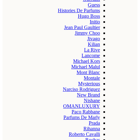
Guess
Histories De Parfums
Hugo Boss
Initio
Jean Paul Gaultier
Jimmy Choo
Jivago
Kilian
La Rive
Lancome
Michael Kors
Michael Malul
Mont Blanc
Montale
Mysterious
Narciso Rodriguez
New Brand
Nishane
OMANLUXURY
Paco Rabbane
Parfums De Marly
Prada
Rihanna
Roberto Cavalli
Rochas