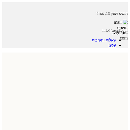
הנשיא ויצמן 13, עפולה
info@zeraf.co.il
שאלות ותשובות
עלינו