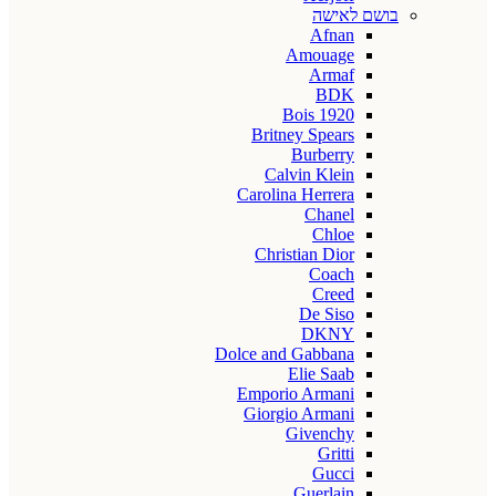
בושם לאישה
Afnan
Amouage
Armaf
BDK
Bois 1920
Britney Spears
Burberry
Calvin Klein
Carolina Herrera
Chanel
Chloe
Christian Dior
Coach
Creed
De Siso
DKNY
Dolce and Gabbana
Elie Saab
Emporio Armani
Giorgio Armani
Givenchy
Gritti
Gucci
Guerlain