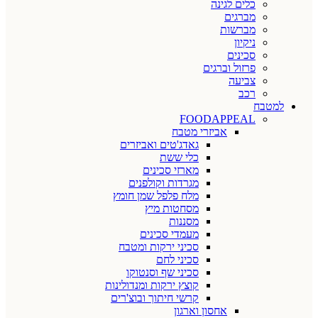
כלים לגינה
מברגים
מברשות
ניקיון
סכינים
פרזול וברגים
צביעה
רכב
למטבח
FOODAPPEAL
אביזרי מטבח
גאדג'טים ואביזרים
כלי ששת
מארזי סכינים
מגרדות וקולפנים
מלח פלפל שמן חומץ
מסחטות מיץ
מסננות
מעמדי סכינים
סכיני ירקות ומטבח
סכיני לחם
סכיני שף וסנטוקו
קוצץ ירקות ומנדולינות
קרשי חיתוך ובוצ'רים
אחסון וארגון