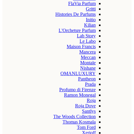
FlaVia Parfum
Gritti
Histories De Parfums
Initio
Kilian
L'Orchetsre Parfum
Lab Story
Le Labo
Maison Francis
Mancera
Meccan
Montale
Nishane
OMANLUXURY
Pantheon
Prada
Profumo di Firenze
Ramon Monegal
Roja
Roja Dove
Santlys
The Woods Collection
Thomas Kosmala
Tom Ford
Xerjoff