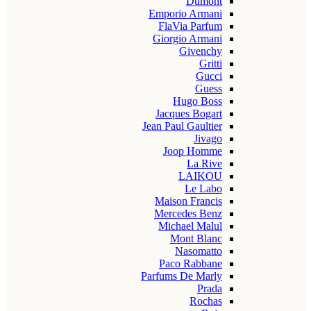
Dumont
Emporio Armani
FlaVia Parfum
Giorgio Armani
Givenchy
Gritti
Gucci
Guess
Hugo Boss
Jacques Bogart
Jean Paul Gaultier
Jivago
Joop Homme
La Rive
LAIKOU
Le Labo
Maison Francis
Mercedes Benz
Michael Malul
Mont Blanc
Nasomatto
Paco Rabbane
Parfums De Marly
Prada
Rochas