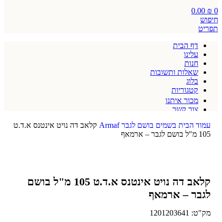
0.00
₪
0
חיפוש
תפריט
דף הבית
עלינו
חנות
שאלות ותשובות
בלוג
קטגוריות
מכור איתנו
צור קשר
תקנון אתר
עמוד הבית
בשמים
בושם לגבר
Armaf
קלאב דה נויט אינטנס א.ד.ט
105 מ"ל בושם לגבר – ארמאף
קלאב דה נויט אינטנס א.ד.ט 105 מ"ל בושם
לגבר – ארמאף
מק"ט:
1201203641