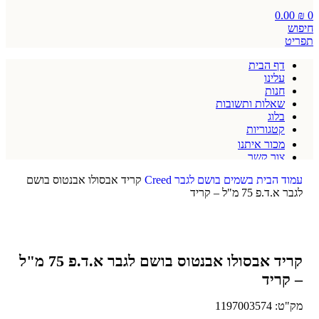
0.00
₪
0
חיפוש
תפריט
דף הבית
עלינו
חנות
שאלות ותשובות
בלוג
קטגוריות
מכור איתנו
צור קשר
תקנון אתר
עמוד הבית
בשמים
בושם לגבר
Creed
קריד אבסולו אבנטוס בושם
לגבר א.ד.פ 75 מ"ל – קריד
קריד אבסולו אבנטוס בושם לגבר א.ד.פ 75 מ"ל
– קריד
מק"ט:
1197003574