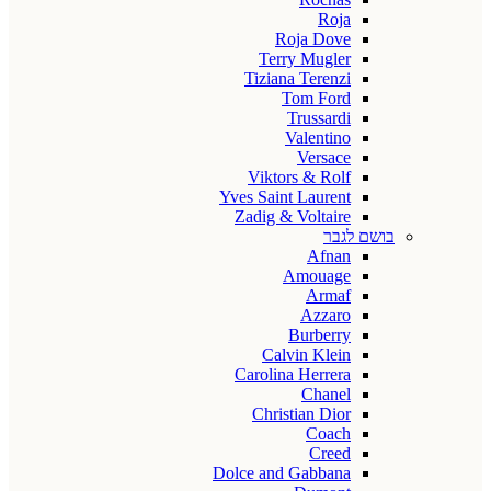
Roja
Roja Dove
Terry Mugler
Tiziana Terenzi
Tom Ford
Trussardi
Valentino
Versace
Viktors & Rolf
Yves Saint Laurent
Zadig & Voltaire
בושם לגבר
Afnan
Amouage
Armaf
Azzaro
Burberry
Calvin Klein
Carolina Herrera
Chanel
Christian Dior
Coach
Creed
Dolce and Gabbana