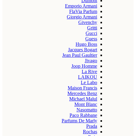
Dumont
Emporio Armani
FlaVia Parfum
Giorgio Armani
Givenchy
Gritti
Gucci
Guess
Hugo Boss
Jacques Bogart
Jean Paul Gaultier
Jivago
Joop Homme
La Rive
LAIKOU
Le Labo
Maison Francis
Mercedes Benz
Michael Malul
Mont Blanc
Nasomatto
Paco Rabbane
Parfums De Marly
Prada
Rochas