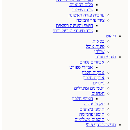
כלים רפואיים
ציוד נשימתי
ערכות עזרה ראשונה
ציוד עזר ותמיכה
חיטוי והיגיינה רפואית
ציוד סיעודי וטיפול ביתי
ריהוט
כסאות
פינות אוכל
שולחן
תוספי תזונה
אביזרים נלווים
אביזרי ספורט
אבקות חלבון
אבקת חלבון
גיינרים
ויטמינים ומינרלים
חטיפים
חטיפי חלבון
סקיני פסטה
תוספי ביצועים
תוספי פחמימה
תוספים משלימים
תכשיטי כסף 925