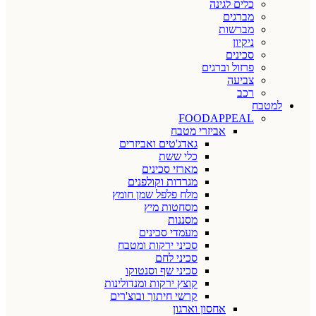
כלים לגינה
מברגים
מברשות
ניקיון
סכינים
פרזול וברגים
צביעה
רכב
למטבח
FOODAPPEAL
אביזרי מטבח
גאדג'טים ואביזרים
כלי ששת
מארזי סכינים
מגרדות וקולפנים
מלח פלפל שמן חומץ
מסחטות מיץ
מסננות
מעמדי סכינים
סכיני ירקות ומטבח
סכיני לחם
סכיני שף וסנטוקו
קוצץ ירקות ומנדולינות
קרשי חיתוך ובוצ'רים
אחסון וארגון