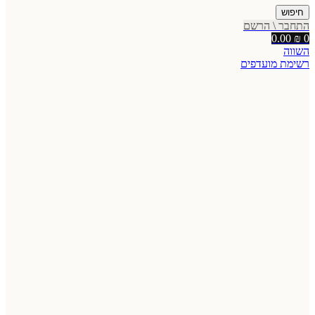
חיפוש
התחבר \ הרשם
0.00
₪
0
השווה
רשימת מועדפים