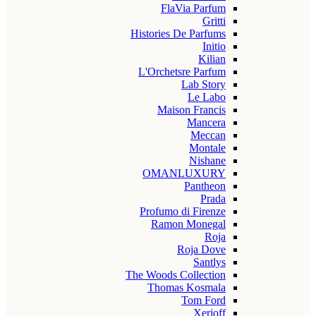
FlaVia Parfum
Gritti
Histories De Parfums
Initio
Kilian
L'Orchetsre Parfum
Lab Story
Le Labo
Maison Francis
Mancera
Meccan
Montale
Nishane
OMANLUXURY
Pantheon
Prada
Profumo di Firenze
Ramon Monegal
Roja
Roja Dove
Santlys
The Woods Collection
Thomas Kosmala
Tom Ford
Xerjoff