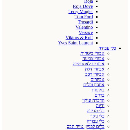
Roja
Roja Dove
Terry Mugler
Tom Ford
Trusardi
Valentino
Versace
Viktors & Rolf
Yves Saint Laurent
כלי עבודה
אבזרי ביטחות
אבזרי צביעה
אבזרים לאמבטייה
אביזרי דלת
אביזרי רכב
אביזרים
אחסון וכלים
בוקסות
ברזים
הדברה וניקוי
ידיות
כלי מדידה
כלי ניקוי
כלי עבודה
כלים לבניין, טייח וגבס