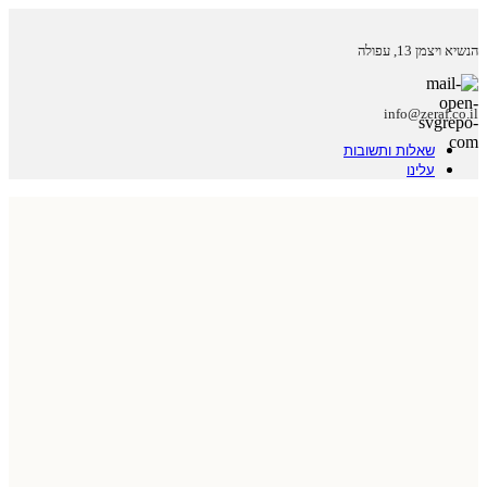
הנשיא ויצמן 13, עפולה
info@zeraf.co.il
שאלות ותשובות
עלינו