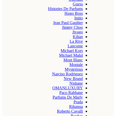
Guess
Histories De Parfums
Hugo Boss
Initio
Jean Paul Gaultier
Jimmy Choo
Jivago
Kilian
La Rive
Lancome
Michael Kors
Michael Malul
Mont Blanc
Montale
Mysterious
Narciso Rodriguez
New Brand
Nishane
OMANLUXURY
Paco Rabbane
Parfums De Marly
Prada
Rihanna
Roberto Cavalli
Rochas