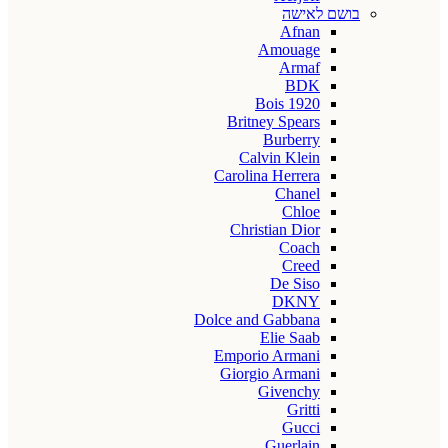
בושם לאישה
Afnan
Amouage
Armaf
BDK
Bois 1920
Britney Spears
Burberry
Calvin Klein
Carolina Herrera
Chanel
Chloe
Christian Dior
Coach
Creed
De Siso
DKNY
Dolce and Gabbana
Elie Saab
Emporio Armani
Giorgio Armani
Givenchy
Gritti
Gucci
Guerlain