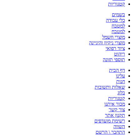
קטגוריות
בשמים
כלי עבודה
למטבח
למטבח
מוצרי חשמל
מוצרי ניקיון והיגיינה
ציוד רפואי
ריהוט
תוספי תזונה
דף הבית
עלינו
חנות
שאלות ותשובות
בלוג
קטגוריות
מכור איתנו
צור קשר
תקנון אתר
רשימת מועדפים
השווה
התחבר \ הרשם