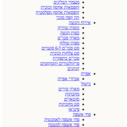
מעמדי תבלינים
קופסאות אחסון זכוכית
קופסאות אחסון מפלסטיק
תה קפה סוכר
אירוח והגשה
כוסות שתייה
כפות הגשה
מארזי סכו"ם
מפות שולחן
סט סכו"ם ל-6 סועדים
סט צלחות זכוכית
סכו"ם בתפזורת
פרקולטורים וקומקומים
קנקנים
אפייה
אביזרי אפייה
בישול
מארזי סירים
מחבתות
סוטאז'ים
סט מחבתות
פינג'אן
פחי אשפה
פחי אשפה לאמבטיה
פחי אשפה למטבח