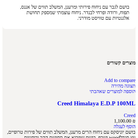
בושם לגבר עם ניחוח פירותי ומרענן, המשלב תווים של אננס,
תפוח, ורודה ופרחי לבנדר. ניחוח עוצמתי שמספק תחושת
אלגנטיות עם טוויסט מודרני.
מוצרים קשורים
Add to compare
תצוגה מהירה
הוספה למוצרים שאהבתי
Creed Himalaya E.D.P 100ML
Creed
1,100.00
₪
הוסף לעגלה
בושם יוניסקס עם ניחוח הרים מרענן, המשלב תווים של פירות טרופיים,
עץ סנדלwood ושרף. בושם שמביא את תחושת ההר ורוחניות