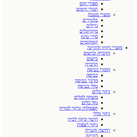
מפזרי חום
תנורי חימום
מוצרי מטבח
בלנדרים
גרילים
מיקרוגלים
סירי טיגון
קומקומים
מוצרי ניקיון והיגיינה
הדברה ובישום
בישום
הדברה
חומרי כביסה
כביסה
מרכך כביסה
נוזלי כביסה
ניקוי כלים
משחה לכלים
נוזל כלים
קפסולות וניקוי למדיח
ניקוי כללי
חיטוי וניקוי לבית
ניקוי רצפות
רחיצה והגנייה
היגיינה