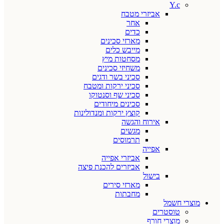
Y.c
אביזרי מטבח
אחר
כדים
מארזי סכינים
מייבש כלים
מסחטות מיץ
משחיזי סכינים
סכיני בשר ודגים
סכיני ירקות ומטבח
סכיני שף וסנטוקו
סכינים מיחודים
קוצץ ירקות ומנדולינות
אירוח והגשה
מגשים
תרמוסים
אפייה
אביזרי אפייה
אביזרים להכנת פיצה
בישול
מארזי סירים
מחבתות
מוצרי חשמל
טוסטרים
מוצרי חורף