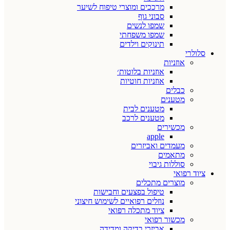
מרככים ומוצרי טיפוח לשיער
סבוני גוף
שמפו לנשים
שמפו משפחתי
תינוקים וילדים
סלולרי
אוזניות
אוזניות בלוטות׳
אוזניות חוטיות
כבלים
מטענים
מטענים לבית
מטענים לרכב
מכשירים
apple
מעמדים ואביזרים
מתאמים
סוללות גיבוי
ציוד רפואי
מוצרים מתכלים
טיפול בפצעים וחבישות
נוזלים רפואיים לשימוש חיצוני
ציוד מתכלה רפואי
מכשור רפואי
אביזרי בדיקה ומדידה