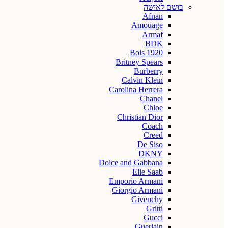
בושם לאישה
Afnan
Amouage
Armaf
BDK
Bois 1920
Britney Spears
Burberry
Calvin Klein
Carolina Herrera
Chanel
Chloe
Christian Dior
Coach
Creed
De Siso
DKNY
Dolce and Gabbana
Elie Saab
Emporio Armani
Giorgio Armani
Givenchy
Gritti
Gucci
Guerlain