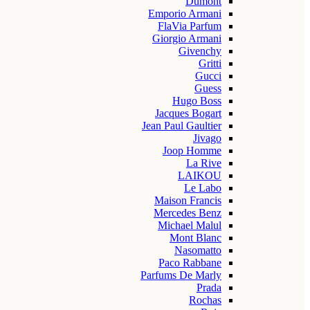
Dumont
Emporio Armani
FlaVia Parfum
Giorgio Armani
Givenchy
Gritti
Gucci
Guess
Hugo Boss
Jacques Bogart
Jean Paul Gaultier
Jivago
Joop Homme
La Rive
LAIKOU
Le Labo
Maison Francis
Mercedes Benz
Michael Malul
Mont Blanc
Nasomatto
Paco Rabbane
Parfums De Marly
Prada
Rochas