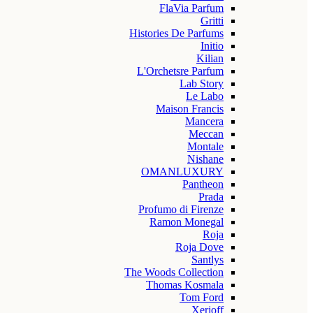
FlaVia Parfum
Gritti
Histories De Parfums
Initio
Kilian
L'Orchetsre Parfum
Lab Story
Le Labo
Maison Francis
Mancera
Meccan
Montale
Nishane
OMANLUXURY
Pantheon
Prada
Profumo di Firenze
Ramon Monegal
Roja
Roja Dove
Santlys
The Woods Collection
Thomas Kosmala
Tom Ford
Xerjoff