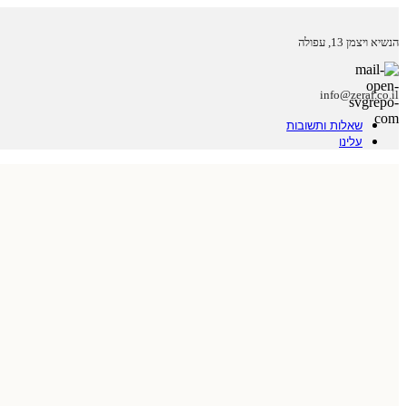
הנשיא ויצמן 13, עפולה
info@zeraf.co.il
שאלות ותשובות
עלינו