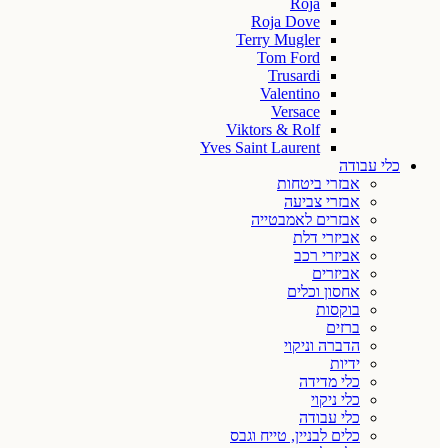
Roja
Roja Dove
Terry Mugler
Tom Ford
Trusardi
Valentino
Versace
Viktors & Rolf
Yves Saint Laurent
כלי עבודה
אבזרי ביטחות
אבזרי צביעה
אבזרים לאמבטייה
אביזרי דלת
אביזרי רכב
אביזרים
אחסון וכלים
בוקסות
ברזים
הדברה וניקוי
ידיות
כלי מדידה
כלי ניקוי
כלי עבודה
כלים לבניין, טייח וגבס