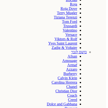
Roja
Roja Dove
Terry Mugler
Tiziana Terenzi
Tom Ford
Trussardi
Valentino
Versace
Viktors & Rolf
Yves Saint Laurent
Zadig & Voltaire
בושם לגבר
Afnan
Amouage
Armaf
Azzaro
Burberry
Calvin Klein
Carolina Herrera
Chanel
Christian Dior
Coach
Creed
Dolce and Gabbana