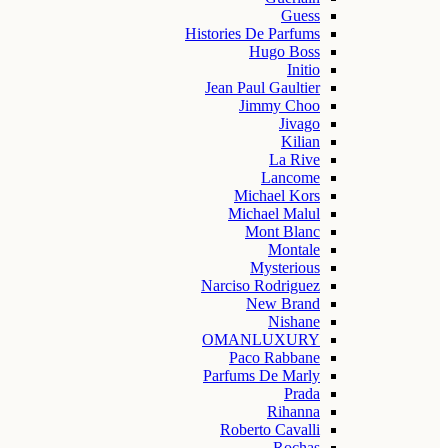
Guess
Histories De Parfums
Hugo Boss
Initio
Jean Paul Gaultier
Jimmy Choo
Jivago
Kilian
La Rive
Lancome
Michael Kors
Michael Malul
Mont Blanc
Montale
Mysterious
Narciso Rodriguez
New Brand
Nishane
OMANLUXURY
Paco Rabbane
Parfums De Marly
Prada
Rihanna
Roberto Cavalli
Rochas